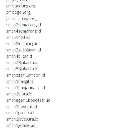
pmibandung.org
pmibogor.org
pmisurabaya.org
smpn2semarang.id
smpn4semarang.id
smpn14jkt.id
smpn2lumajang.id
smpn2sutojayan.id
smpn4blitar.id
smpn78jakarta.id
smpn88jakarta.id
smpnegeri1ambon.id
smpn1bangil.id
smpn1banjarmasin.id
smpn1biora.id
smpnegeri1bobotsari.id
smpn1boyolali.id
smpn1gresik.id
smpn1jayapura.id
smpn1jember.id