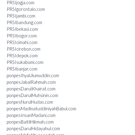
PRSIjogja.com
PRSIgorontalo.com
PRSIjambi.com
PRSIbandung.com
PRSIbekasi.com
PRSIbogor.com
PRSIcimahi.com
PRSIcirebon.com
PRSIdepok.com
PRSIsukabumi.com
PRSIbanjar.com
ponpesIhyaUlumuddin.com
ponpesJabalRahmah.com
ponpesDarulKhairat.com
ponpesDarulMuhsinin.com
ponpesNurulHudas.com
ponpesMadinatuddiniyahBabul.com
ponpesInsanMadani.com
ponpesBaitilHikmah.com
ponpesDarulHidayahul.com
ponpesMafatihussaadah.com