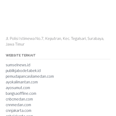
Jl. Polisi Istimewa No.7, Keputran, Kec. Tegalsari, Surabaya,
Jawa Timur
WEBSITE TERKAIT
sumselnews.id
publikjabodetabek.id
pemudapancasilamedan.com
ayokalimantan.com
ayosumut.com
bangsaoffline.com
cnbcmedan.com
cnnmedan.com
cnnjakarta.com
cnbcjakarta.com