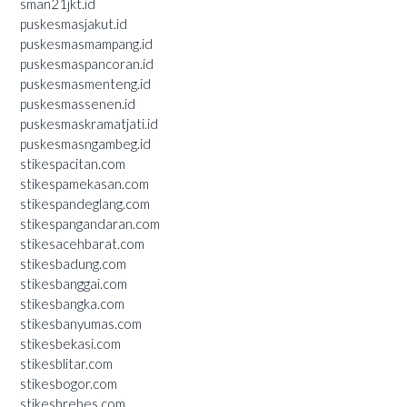
sman21jkt.id
puskesmasjakut.id
puskesmasmampang.id
puskesmaspancoran.id
puskesmasmenteng.id
puskesmassenen.id
puskesmaskramatjati.id
puskesmasngambeg.id
stikespacitan.com
stikespamekasan.com
stikespandeglang.com
stikespangandaran.com
stikesacehbarat.com
stikesbadung.com
stikesbanggai.com
stikesbangka.com
stikesbanyumas.com
stikesbekasi.com
stikesblitar.com
stikesbogor.com
stikesbrebes.com