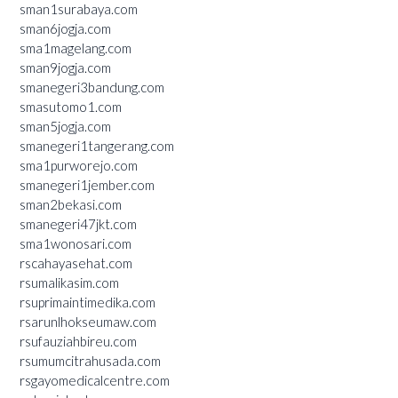
sman1surabaya.com
sman6jogja.com
sma1magelang.com
sman9jogja.com
smanegeri3bandung.com
smasutomo1.com
sman5jogja.com
smanegeri1tangerang.com
sma1purworejo.com
smanegeri1jember.com
sman2bekasi.com
smanegeri47jkt.com
sma1wonosari.com
rscahayasehat.com
rsumalikasim.com
rsuprimaintimedika.com
rsarunlhokseumaw.com
rsufauziahbireu.com
rsumumcitrahusada.com
rsgayomedicalcentre.com