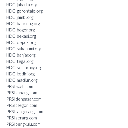
HDCIjakarta.org
HDCIgorontalo.org
HDCIjambi.org
HDCIbandung.org
HDCIbogor.org
HDCIbekasi.org
HDCIdepok.org
HDCIsukabumi.org
HDCIbanjar.org
HDCItegal.org
HDCIsemarang.org
HDCIkediri.org
HDCImadiun.org
PRSIaceh.com
PRSIsabang.com
PRSIdenpasar.com
PRSIcilegon.com
PRSItangerang.com
PRSIserang.com
PRSIbengkulu.com