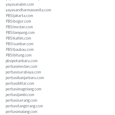
yayasanabm.com
yayasandharmawanita.com
PBSIjakarta.com
PBSIbogor.com
PBSImedan.com
PBSIlampung.com
PBSIkaltim.com
PBSIsumbar.com
PBSIbaubau.com
PBSIbitung.com
pbsipekanbaru.com
perbasimedan.com
perbasisurabaya.com
perbasibanjarbaru.com
perbasiblitar.com
perbasimagelang.com
perbasijambi.com
perbasiserang.com
perbasitangerang.com
perbasimalang.com