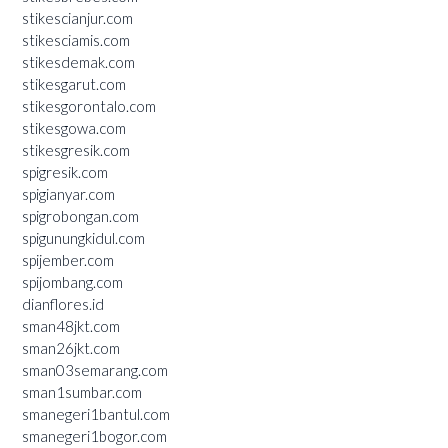
stikescianjur.com
stikesciamis.com
stikesdemak.com
stikesgarut.com
stikesgorontalo.com
stikesgowa.com
stikesgresik.com
spigresik.com
spigianyar.com
spigrobongan.com
spigunungkidul.com
spijember.com
spijombang.com
dianflores.id
sman48jkt.com
sman26jkt.com
sman03semarang.com
sman1sumbar.com
smanegeri1bantul.com
smanegeri1bogor.com