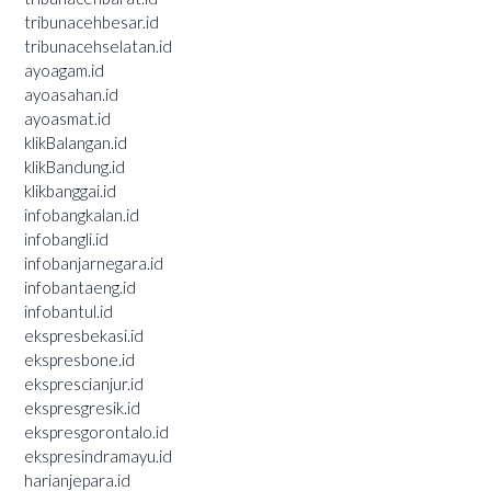
tribunacehbesar.id
tribunacehselatan.id
ayoagam.id
ayoasahan.id
ayoasmat.id
klikBalangan.id
klikBandung.id
klikbanggai.id
infobangkalan.id
infobangli.id
infobanjarnegara.id
infobantaeng.id
infobantul.id
ekspresbekasi.id
ekspresbone.id
eksprescianjur.id
ekspresgresik.id
ekspresgorontalo.id
ekspresindramayu.id
harianjepara.id