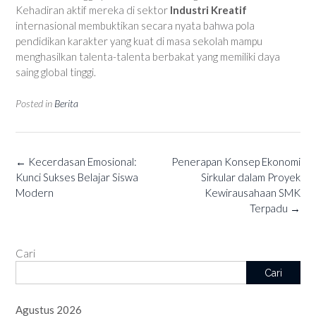
Kehadiran aktif mereka di sektor
Industri Kreatif
internasional membuktikan secara nyata bahwa pola
pendidikan karakter yang kuat di masa sekolah mampu
menghasilkan talenta-talenta berbakat yang memiliki daya
saing global tinggi.
Posted in
Berita
Post
←
Kecerdasan Emosional:
Penerapan Konsep Ekonomi
navigation
Kunci Sukses Belajar Siswa
Sirkular dalam Proyek
Modern
Kewirausahaan SMK
Terpadu
→
Cari
Cari
Agustus 2026