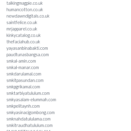
talkingmagpie.co.uk
humancotton.co.uk
newdawndigitals.co.uk
saintfelice.co.uk
mrjapparel.co.uk
kinkycatalog.co.uk
thefaciahub.co.uk
yayasanbinabakti.com
paudtunasbangsa.com
smkal-amin.com
smkal-manar.com
smkdarulamal.com
smkitpasundan.com
smkpgrikamal.com
smktarbiyatululum.com
smkyasalam-elummah.com
smkpelitaynh.com
smkyasinacigombong.com
smknahdatululama.com
smkitraudhatululum.com