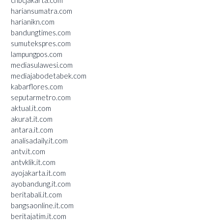
hariansumatra.com
harianikn.com
bandungtimes.com
sumutekspres.com
lampungpos.com
mediasulawesi.com
mediajabodetabek.com
kabarflores.com
seputarmetro.com
aktual.it.com
akurat.it.com
antara.it.com
analisadaily.it.com
antv.it.com
antvklik.it.com
ayojakarta.it.com
ayobandung.it.com
beritabali.it.com
bangsaonline.it.com
beritajatim.it.com