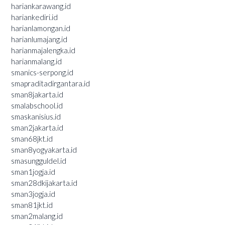
hariankarawang.id
hariankediri.id
harianlamongan.id
harianlumajang.id
harianmajalengka.id
harianmalang.id
smanics-serpong.id
smapraditadirgantara.id
sman8jakarta.id
smalabschool.id
smaskanisius.id
sman2jakarta.id
sman68jkt.id
sman8yogyakarta.id
smasungguldel.id
sman1jogja.id
sman28dkijakarta.id
sman3jogja.id
sman81jkt.id
sman2malang.id