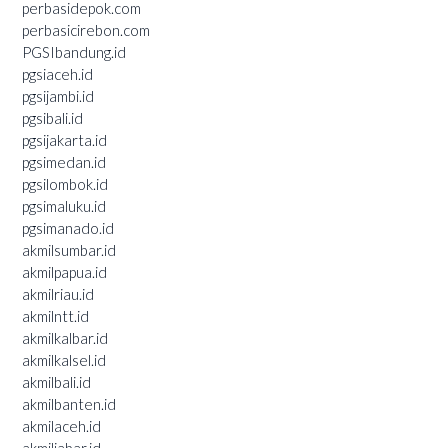
perbasidepok.com
perbasicirebon.com
PGSIbandung.id
pgsiaceh.id
pgsijambi.id
pgsibali.id
pgsijakarta.id
pgsimedan.id
pgsilombok.id
pgsimaluku.id
pgsimanado.id
akmilsumbar.id
akmilpapua.id
akmilriau.id
akmilntt.id
akmilkalbar.id
akmilkalsel.id
akmilbali.id
akmilbanten.id
akmilaceh.id
akmiljabar.id