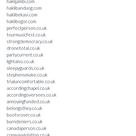
haklijambi.com
haklibandung.com
haklibekasi.com
haklibogor.com
perfectperson.co.uk
tourmusicfest.co.uk
strongdemocracy.co.uk
dronetotal.co.uk
partycurrent.co.uk
lightalso.co.uk
sleepyguards.co.uk
stephensmoke.co.uk
trialuncomfortable.co.uk
accordingchapel.co.uk
accordingoversees.co.uk
annoyingfunded.co.uk
belongsthey.co.uk
bootsrover.co.uk
burndeniers.co.uk
canadaperson.co.uk
conwayviolation.co.uk