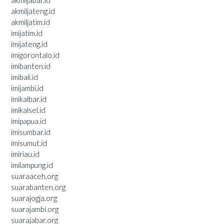
akmiljateng.id
akmiljatim.id
imijatim.id
imijateng.id
imigorontalo.id
imibanten.id
imibali.id
imijambi.id
imikalbar.id
imikalsel.id
imipapua.id
imisumbar.id
imisumut.id
imiriau.id
imilampung.id
suaraaceh.org
suarabanten.org
suarajogja.org
suarajambi.org
suarajabar.org