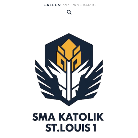
Skip
CALL US:
555-PANORAMIC
to
content