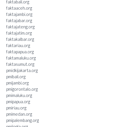
faktabali.org
faktaaceh.org
faktajambi.org
faktajabar.org
faktajateng.org
faktajatim.org
faktakalbar.org
faktariau.org
faktapapua.org
faktamaluku.org
faktasumut.org
pmidkijakarta.org
pmibali.org
pmijambi.org
pmigorontalo.org
pmimaluku.org
pmipapua.org
pmiriau.org
pmimedan.org
pmipalembang.org
pmijogja.org