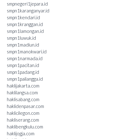
smpnegeri1jepara.id
smpn1karanganyar.id
smpn1kendari.id
smpn1kranggan.id
smpn1lamongan.id
smpn1luwuk.id
smpn1madiun.id
smpn1manokwari.id
smpn1narmada.id
smpn1pacitan.id
smpn1padang.id
smpn1pailangga.id
haklijakarta.com
haklilangsa.com
haklisabang.com
haklidenpasar.com
haklicilegon.com
hakliserang.com
haklibengkulu.com
haklijogja.com