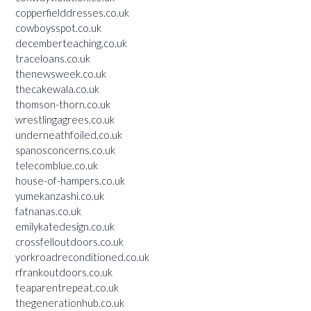
copperfielddresses.co.uk
cowboysspot.co.uk
decemberteaching.co.uk
traceloans.co.uk
thenewsweek.co.uk
thecakewala.co.uk
thomson-thorn.co.uk
wrestlingagrees.co.uk
underneathfoiled.co.uk
spanosconcerns.co.uk
telecomblue.co.uk
house-of-hampers.co.uk
yumekanzashi.co.uk
fatnanas.co.uk
emilykatedesign.co.uk
crossfelloutdoors.co.uk
yorkroadreconditioned.co.uk
rfrankoutdoors.co.uk
teaparentrepeat.co.uk
thegenerationhub.co.uk