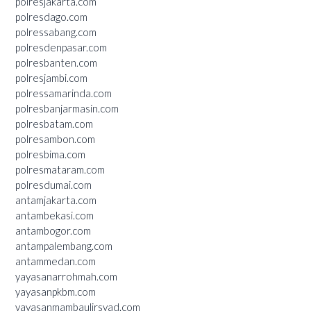
polresjakarta.com
polresdago.com
polressabang.com
polresdenpasar.com
polresbanten.com
polresjambi.com
polressamarinda.com
polresbanjarmasin.com
polresbatam.com
polresambon.com
polresbima.com
polresmataram.com
polresdumai.com
antamjakarta.com
antambekasi.com
antambogor.com
antampalembang.com
antammedan.com
yayasanarrohmah.com
yayasanpkbm.com
yayasanmambaulirsyad.com