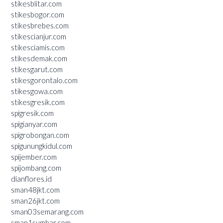
stikesblitar.com
stikesbogor.com
stikesbrebes.com
stikescianjur.com
stikesciamis.com
stikesdemak.com
stikesgarut.com
stikesgorontalo.com
stikesgowa.com
stikesgresik.com
spigresik.com
spigianyar.com
spigrobongan.com
spigunungkidul.com
spijember.com
spijombang.com
dianflores.id
sman48jkt.com
sman26jkt.com
sman03semarang.com
sman1sumbar.com