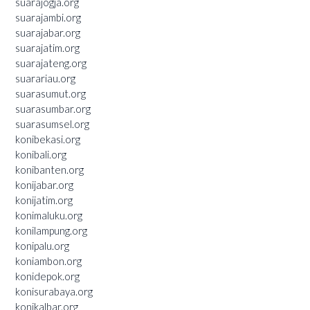
suarajogja.org
suarajambi.org
suarajabar.org
suarajatim.org
suarajateng.org
suarariau.org
suarasumut.org
suarasumbar.org
suarasumsel.org
konibekasi.org
konibali.org
konibanten.org
konijabar.org
konijatim.org
konimaluku.org
konilampung.org
konipalu.org
koniambon.org
konidepok.org
konisurabaya.org
konikalbar.org