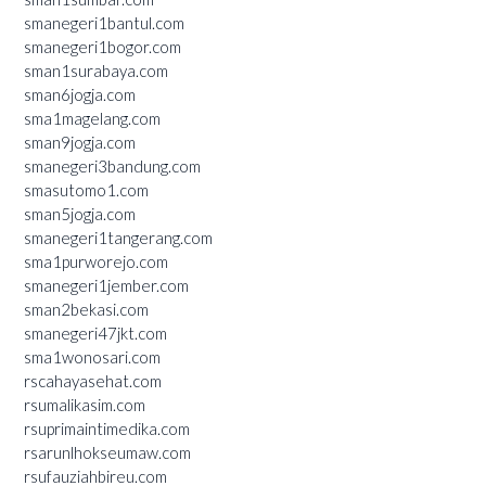
smanegeri1bantul.com
smanegeri1bogor.com
sman1surabaya.com
sman6jogja.com
sma1magelang.com
sman9jogja.com
smanegeri3bandung.com
smasutomo1.com
sman5jogja.com
smanegeri1tangerang.com
sma1purworejo.com
smanegeri1jember.com
sman2bekasi.com
smanegeri47jkt.com
sma1wonosari.com
rscahayasehat.com
rsumalikasim.com
rsuprimaintimedika.com
rsarunlhokseumaw.com
rsufauziahbireu.com