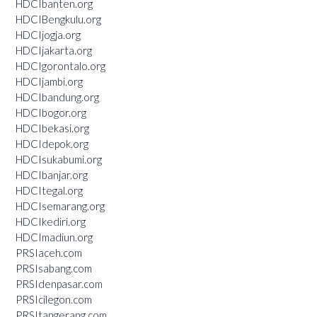
HDCIbanten.org
HDCIBengkulu.org
HDCIjogja.org
HDCIjakarta.org
HDCIgorontalo.org
HDCIjambi.org
HDCIbandung.org
HDCIbogor.org
HDCIbekasi.org
HDCIdepok.org
HDCIsukabumi.org
HDCIbanjar.org
HDCItegal.org
HDCIsemarang.org
HDCIkediri.org
HDCImadiun.org
PRSIaceh.com
PRSIsabang.com
PRSIdenpasar.com
PRSIcilegon.com
PRSItangerang.com