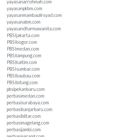
yayasanarrohmah.com
yayasanpkbm.com
yayasanmambaulirsyad.com
yayasanabm.com
yayasandharmawanita.com
PBSIjakarta.com
PBSIbogor.com
PBSImedan.com
PBSIlampung.com
PBSIkaltim.com
PBSIsumbar.com
PBSIbaubau.com
PBSIbitung.com
pbsipekanbaru.com
perbasimedan.com
perbasisurabaya.com
perbasibanjarbaru.com
perbasiblitar.com
perbasimagelang.com
perbasijambi.com
perbasiserang.com