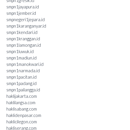
smpn1gresik.id
smpn1jayapura.id
smpn1jember.id
smpnegeri1jepara.id
smpn1karanganyar.id
smpn1kendari.id
smpn1kranggan.id
smpn1lamongan.id
smpn1luwuk.id
smpn1madiun.id
smpn1manokwari.id
smpn1narmada.id
smpn1pacitan.id
smpn1padang.id
smpn1pailangga.id
haklijakarta.com
haklilangsa.com
haklisabang.com
haklidenpasar.com
haklicilegon.com
hakliserang.com