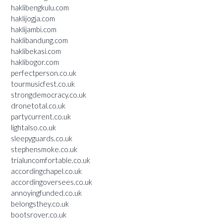
haklibengkulu.com
haklijogja.com
haklijambi.com
haklibandung.com
haklibekasi.com
haklibogor.com
perfectperson.co.uk
tourmusicfest.co.uk
strongdemocracy.co.uk
dronetotal.co.uk
partycurrent.co.uk
lightalso.co.uk
sleepyguards.co.uk
stephensmoke.co.uk
trialuncomfortable.co.uk
accordingchapel.co.uk
accordingoversees.co.uk
annoyingfunded.co.uk
belongsthey.co.uk
bootsrover.co.uk