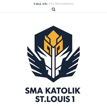
Skip
CALL US:
555-PANORAMIC
to
content