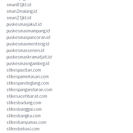
sman81jkt.id
sman2malang.id
sman21jkt.id
puskesmasjakut.id
puskesmasmampang.id
puskesmaspancoran.id
puskesmasmenteng.id
puskesmassenen.id
puskesmaskramatjati.id
puskesmasngambeg.id
stikespacitan.com
stikespamekasan.com
stikespandeglang.com
stikespangandaran.com
stikesacehbarat.com
stikesbadung.com
stikesbanggai.com
stikesbangka.com
stikesbanyumas.com
stikesbekasi.com