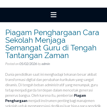
Piagam Penghargaan Cara
Sekolah Menjaga
Semangat Guru di Tengah
Tantangan Zaman
Posted on
05/02/2026
by
admin
Dunia pendidikan saat ini menghadapi tekanan besar akibat
transformasi digital dan perubahan kurikulum yang sangat
dinamis. Di tengah beban administratif yang menumpuk, guru
tetap menjadi garda terdepan dalam mencetak generasi
penerus bangsa. Oleh karena itu, pemberian
Piagam
Penghargaan
menjadi instrumen penting bagi manajemen
sekolah untuk mengapresiasi dedikasi luar biasa para pendidik.