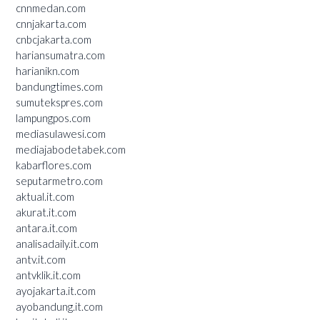
cnnmedan.com
cnnjakarta.com
cnbcjakarta.com
hariansumatra.com
harianikn.com
bandungtimes.com
sumutekspres.com
lampungpos.com
mediasulawesi.com
mediajabodetabek.com
kabarflores.com
seputarmetro.com
aktual.it.com
akurat.it.com
antara.it.com
analisadaily.it.com
antv.it.com
antvklik.it.com
ayojakarta.it.com
ayobandung.it.com