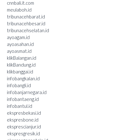
cnnbali.it.com
meulaboh.id
tribunacehbarat.id
tribunacehbesar.id
tribunacehselatan.id
ayoagam.id
ayoasahan.id
ayoasmat.id
klikBalangan.id
klikBandung.id
klikbanggai.id
infobangkalan.id
infobangli.id
infobanjarnegara.id
infobantaeng.id
infobantul.id
ekspresbekasi.id
ekspresbone.id
eksprescianjur.id
ekspresgresik.id