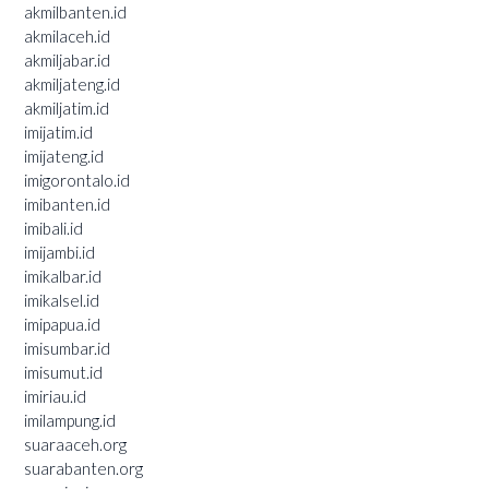
akmilbanten.id
akmilaceh.id
akmiljabar.id
akmiljateng.id
akmiljatim.id
imijatim.id
imijateng.id
imigorontalo.id
imibanten.id
imibali.id
imijambi.id
imikalbar.id
imikalsel.id
imipapua.id
imisumbar.id
imisumut.id
imiriau.id
imilampung.id
suaraaceh.org
suarabanten.org