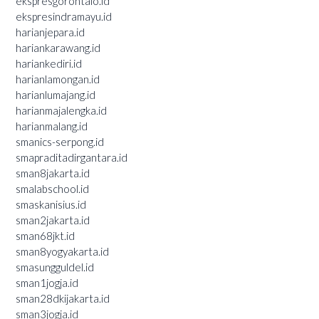
ekspresgorontalo.id
ekspresindramayu.id
harianjepara.id
hariankarawang.id
hariankediri.id
harianlamongan.id
harianlumajang.id
harianmajalengka.id
harianmalang.id
smanics-serpong.id
smapraditadirgantara.id
sman8jakarta.id
smalabschool.id
smaskanisius.id
sman2jakarta.id
sman68jkt.id
sman8yogyakarta.id
smasungguldel.id
sman1jogja.id
sman28dkijakarta.id
sman3jogja.id