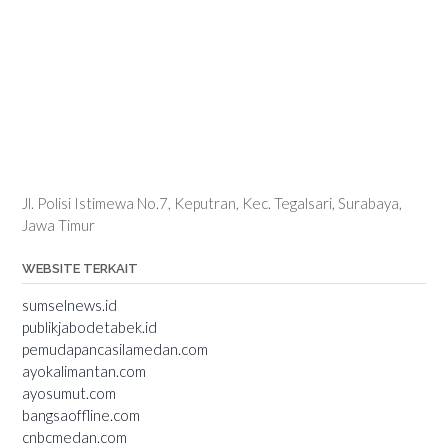
Jl. Polisi Istimewa No.7, Keputran, Kec. Tegalsari, Surabaya,
Jawa Timur
WEBSITE TERKAIT
sumselnews.id
publikjabodetabek.id
pemudapancasilamedan.com
ayokalimantan.com
ayosumut.com
bangsaoffline.com
cnbcmedan.com