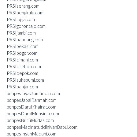
PRSIserang.com
PRSIbengkulu.com
PRSIjogja.com
PRSIgorontalo.com
PRSIjambi.com
PRSIbandung.com
PRSIbekasi.com
PRSIbogor.com
PRSIcimahi.com
PRSIcirebon.com
PRSIdepok.com
PRSIsukabumi.com
PRSIbanjar.com
ponpesIhyaUlumuddin.com
ponpesJabalRahmah.com
ponpesDarulKhairat.com
ponpesDarulMuhsinin.com
ponpesNurulHudas.com
ponpesMadinatuddiniyahBabul.com
ponpesInsanMadani.com