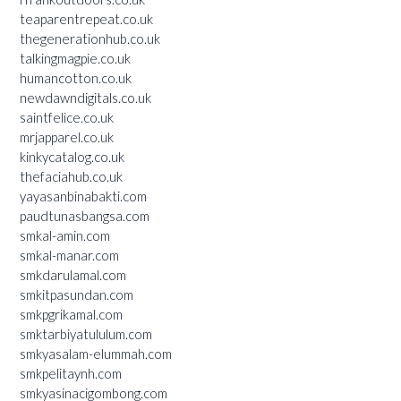
teaparentrepeat.co.uk
thegenerationhub.co.uk
talkingmagpie.co.uk
humancotton.co.uk
newdawndigitals.co.uk
saintfelice.co.uk
mrjapparel.co.uk
kinkycatalog.co.uk
thefaciahub.co.uk
yayasanbinabakti.com
paudtunasbangsa.com
smkal-amin.com
smkal-manar.com
smkdarulamal.com
smkitpasundan.com
smkpgrikamal.com
smktarbiyatululum.com
smkyasalam-elummah.com
smkpelitaynh.com
smkyasinacigombong.com