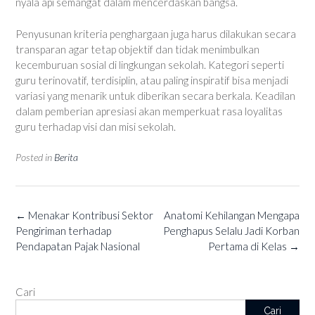
nyala api semangat dalam mencerdaskan bangsa.
Penyusunan kriteria penghargaan juga harus dilakukan secara
transparan agar tetap objektif dan tidak menimbulkan
kecemburuan sosial di lingkungan sekolah. Kategori seperti
guru terinovatif, terdisiplin, atau paling inspiratif bisa menjadi
variasi yang menarik untuk diberikan secara berkala. Keadilan
dalam pemberian apresiasi akan memperkuat rasa loyalitas
guru terhadap visi dan misi sekolah.
Posted in
Berita
Post
←
Menakar Kontribusi Sektor
Anatomi Kehilangan Mengapa
navigation
Pengiriman terhadap
Penghapus Selalu Jadi Korban
Pendapatan Pajak Nasional
Pertama di Kelas
→
Cari
Cari