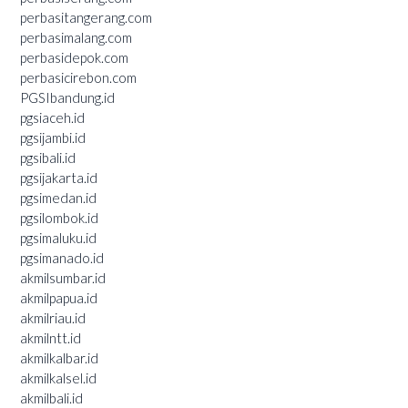
perbasitangerang.com
perbasimalang.com
perbasidepok.com
perbasicirebon.com
PGSIbandung.id
pgsiaceh.id
pgsijambi.id
pgsibali.id
pgsijakarta.id
pgsimedan.id
pgsilombok.id
pgsimaluku.id
pgsimanado.id
akmilsumbar.id
akmilpapua.id
akmilriau.id
akmilntt.id
akmilkalbar.id
akmilkalsel.id
akmilbali.id