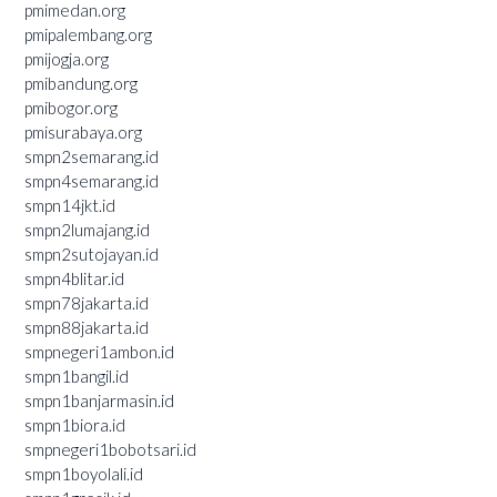
pmimedan.org
pmipalembang.org
pmijogja.org
pmibandung.org
pmibogor.org
pmisurabaya.org
smpn2semarang.id
smpn4semarang.id
smpn14jkt.id
smpn2lumajang.id
smpn2sutojayan.id
smpn4blitar.id
smpn78jakarta.id
smpn88jakarta.id
smpnegeri1ambon.id
smpn1bangil.id
smpn1banjarmasin.id
smpn1biora.id
smpnegeri1bobotsari.id
smpn1boyolali.id