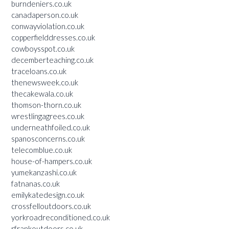
burndeniers.co.uk
canadaperson.co.uk
conwayviolation.co.uk
copperfielddresses.co.uk
cowboysspot.co.uk
decemberteaching.co.uk
traceloans.co.uk
thenewsweek.co.uk
thecakewala.co.uk
thomson-thorn.co.uk
wrestlingagrees.co.uk
underneathfoiled.co.uk
spanosconcerns.co.uk
telecomblue.co.uk
house-of-hampers.co.uk
yumekanzashi.co.uk
fatnanas.co.uk
emilykatedesign.co.uk
crossfelloutdoors.co.uk
yorkroadreconditioned.co.uk
rfrankoutdoors.co.uk