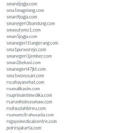
sman6jogja.com
sma1magelang.com
sman9jogja.com
smanegeri3bandung.com
smasutomo1.com
sman5jogja.com
smanegeri1tangerang.com
sma1purworejo.com
smanegeri1jember.com
sman2bekasi.com
smanegeri47jkt.com
sma1wonosari.com
rscahayasehat.com
rsumalikasim.com
rsuprimaintimedika.com
rsarunlhokseumaw.com
rsufauziahbireu.com
rsumumcitrahusada.com
rsgayomedicalcentre.com
polresjakarta.com