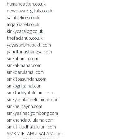
humancotton.co.uk
newdawndigitals.co.uk
saintfelice.co.uk
mrjapparel.co.uk
kinkycatalog.co.uk
thefaciahub.co.uk
yayasanbinabakti.com
paudtunasbangsa.com
smkal-amin.com
smkal-manar.com
smkdarulamal.com
smkitpasundan.com
smkpgrikamal.com
smktarbiyatululum.com
smkyasalam-elummah.com
smkpelitaynh.com
smkyasinacigombong.com
smknahdatululama.com
smkitraudhatululum.com
SMKMIFTAHULSALAM.com