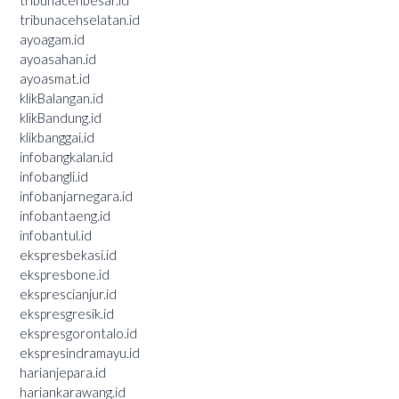
tribunacehselatan.id
ayoagam.id
ayoasahan.id
ayoasmat.id
klikBalangan.id
klikBandung.id
klikbanggai.id
infobangkalan.id
infobangli.id
infobanjarnegara.id
infobantaeng.id
infobantul.id
ekspresbekasi.id
ekspresbone.id
eksprescianjur.id
ekspresgresik.id
ekspresgorontalo.id
ekspresindramayu.id
harianjepara.id
hariankarawang.id