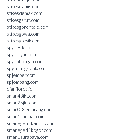
stikesciamis.com
stikesdemak.com
stikesgarut.com
stikesgorontalo.com
stikesgowa.com
stikesgresik.com
spigresik.com
spigianyar.com
spigrobongan.com
spigunungkidul.com
spijember.com
spijombang.com
dianflores.id
sman48jkt.com
sman26jkt.com
sman03semarang.com
sman1sumbar.com
smanegeri1bantul.com
smanegeri1bogor.com
sman1surabaya.com