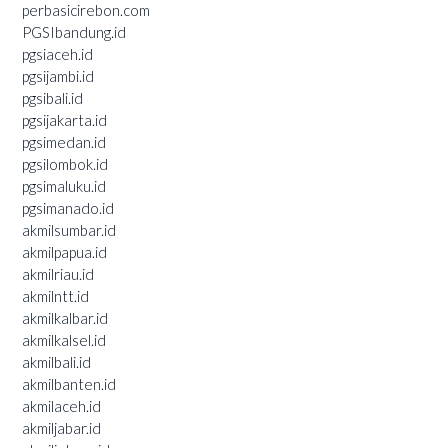
perbasicirebon.com
PGSIbandung.id
pgsiaceh.id
pgsijambi.id
pgsibali.id
pgsijakarta.id
pgsimedan.id
pgsilombok.id
pgsimaluku.id
pgsimanado.id
akmilsumbar.id
akmilpapua.id
akmilriau.id
akmilntt.id
akmilkalbar.id
akmilkalsel.id
akmilbali.id
akmilbanten.id
akmilaceh.id
akmiljabar.id