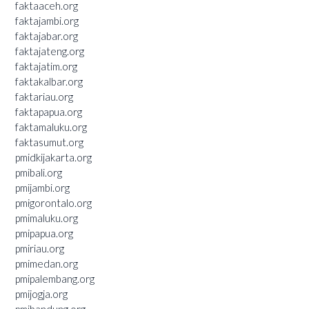
faktaaceh.org
faktajambi.org
faktajabar.org
faktajateng.org
faktajatim.org
faktakalbar.org
faktariau.org
faktapapua.org
faktamaluku.org
faktasumut.org
pmidkijakarta.org
pmibali.org
pmijambi.org
pmigorontalo.org
pmimaluku.org
pmipapua.org
pmiriau.org
pmimedan.org
pmipalembang.org
pmijogja.org
pmibandung.org