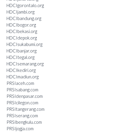
HDCIgorontalo.org
HDCIjambi.org
HDCIbandung.org
HDCIbogor.org
HDCIbekasi.org
HDCIdepok.org
HDCIsukabumi.org
HDCIbanjar.org
HDCItegal.org
HDCIsemarang.org
HDCIkediri.org
HDCImadiun.org
PRSIaceh.com
PRSIsabang.com
PRSIdenpasar.com
PRSIcilegon.com
PRSItangerang.com
PRSIserang.com
PRSIbengkulu.com
PRSIjogja.com