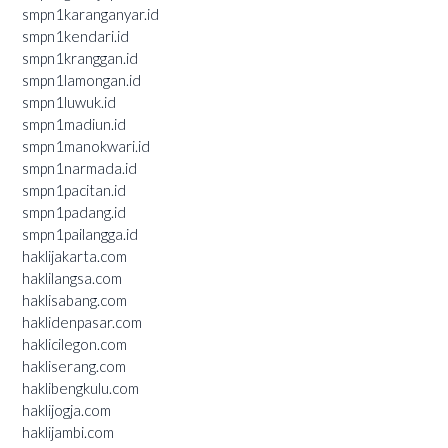
smpn1karanganyar.id
smpn1kendari.id
smpn1kranggan.id
smpn1lamongan.id
smpn1luwuk.id
smpn1madiun.id
smpn1manokwari.id
smpn1narmada.id
smpn1pacitan.id
smpn1padang.id
smpn1pailangga.id
haklijakarta.com
haklilangsa.com
haklisabang.com
haklidenpasar.com
haklicilegon.com
hakliserang.com
haklibengkulu.com
haklijogja.com
haklijambi.com