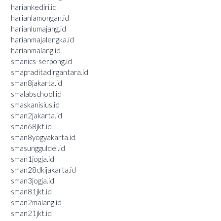
hariankediri.id
harianlamongan.id
harianlumajang.id
harianmajalengka.id
harianmalang.id
smanics-serpong.id
smapraditadirgantara.id
sman8jakarta.id
smalabschool.id
smaskanisius.id
sman2jakarta.id
sman68jkt.id
sman8yogyakarta.id
smasungguldel.id
sman1jogja.id
sman28dkijakarta.id
sman3jogja.id
sman81jkt.id
sman2malang.id
sman21jkt.id