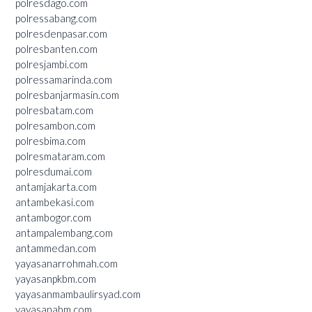
polresdago.com
polressabang.com
polresdenpasar.com
polresbanten.com
polresjambi.com
polressamarinda.com
polresbanjarmasin.com
polresbatam.com
polresambon.com
polresbima.com
polresmataram.com
polresdumai.com
antamjakarta.com
antambekasi.com
antambogor.com
antampalembang.com
antammedan.com
yayasanarrohmah.com
yayasanpkbm.com
yayasanmambaulirsyad.com
yayasanabm.com