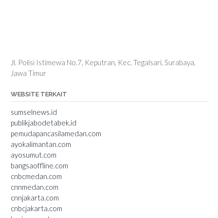
Jl. Polisi Istimewa No.7, Keputran, Kec. Tegalsari, Surabaya,
Jawa Timur
WEBSITE TERKAIT
sumselnews.id
publikjabodetabek.id
pemudapancasilamedan.com
ayokalimantan.com
ayosumut.com
bangsaoffline.com
cnbcmedan.com
cnnmedan.com
cnnjakarta.com
cnbcjakarta.com