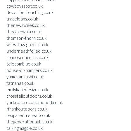
cowboysspot.co.uk
decemberteaching.co.uk
traceloans.co.uk
thenewsweek.co.uk
thecakewala.co.uk
thomson-thorn.co.uk
wrestlingagrees.co.uk
underneathfoiled.co.uk
spanosconcerns.co.uk
telecomblue.co.uk
house-of-hampers.co.uk
yumekanzashi.co.uk
fatnanas.co.uk
emilykatedesign.co.uk
crossfelloutdoors.co.uk
yorkroadreconditioned.co.uk
rfrankoutdoors.co.uk
teaparentrepeat.co.uk
thegenerationhub.co.uk
talkingmagpie.co.uk