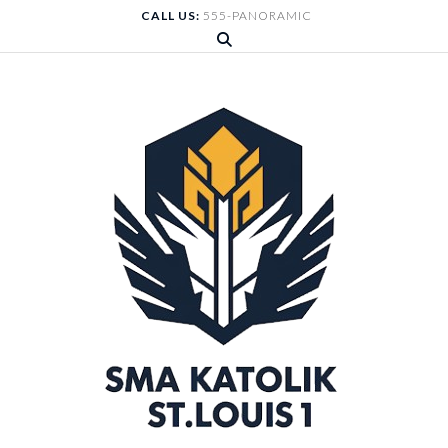
Skip
CALL US:
555-PANORAMIC
to
content