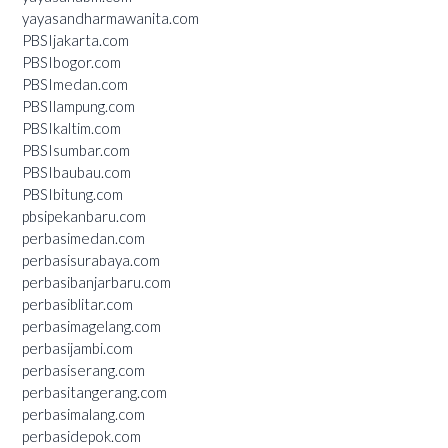
yayasandharmawanita.com
PBSIjakarta.com
PBSIbogor.com
PBSImedan.com
PBSIlampung.com
PBSIkaltim.com
PBSIsumbar.com
PBSIbaubau.com
PBSIbitung.com
pbsipekanbaru.com
perbasimedan.com
perbasisurabaya.com
perbasibanjarbaru.com
perbasiblitar.com
perbasimagelang.com
perbasijambi.com
perbasiserang.com
perbasitangerang.com
perbasimalang.com
perbasidepok.com