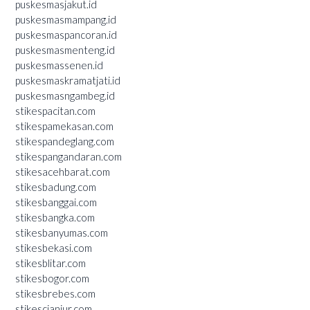
puskesmasjakut.id
puskesmasmampang.id
puskesmaspancoran.id
puskesmasmenteng.id
puskesmassenen.id
puskesmaskramatjati.id
puskesmasngambeg.id
stikespacitan.com
stikespamekasan.com
stikespandeglang.com
stikespangandaran.com
stikesacehbarat.com
stikesbadung.com
stikesbanggai.com
stikesbangka.com
stikesbanyumas.com
stikesbekasi.com
stikesblitar.com
stikesbogor.com
stikesbrebes.com
stikescianjur.com