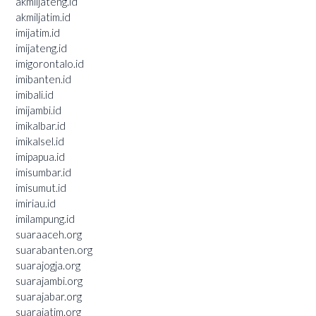
akmiljateng.id
akmiljatim.id
imijatim.id
imijateng.id
imigorontalo.id
imibanten.id
imibali.id
imijambi.id
imikalbar.id
imikalsel.id
imipapua.id
imisumbar.id
imisumut.id
imiriau.id
imilampung.id
suaraaceh.org
suarabanten.org
suarajogja.org
suarajambi.org
suarajabar.org
suarajatim.org