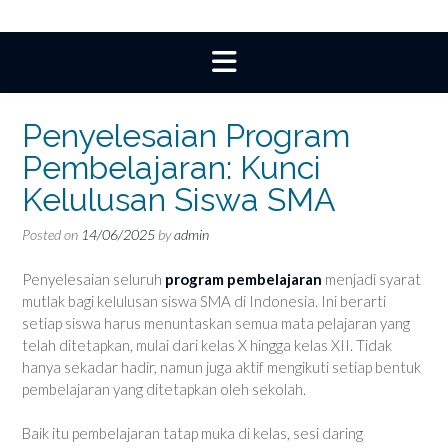
Penyelesaian Program
Pembelajaran: Kunci
Kelulusan Siswa SMA
Posted on
14/06/2025
by
admin
Penyelesaian seluruh
program pembelajaran
menjadi syarat
mutlak bagi kelulusan siswa SMA di Indonesia. Ini berarti
setiap siswa harus menuntaskan semua mata pelajaran yang
telah ditetapkan, mulai dari kelas X hingga kelas XII. Tidak
hanya sekadar hadir, namun juga aktif mengikuti setiap bentuk
pembelajaran yang ditetapkan oleh sekolah.
Baik itu pembelajaran tatap muka di kelas, sesi daring