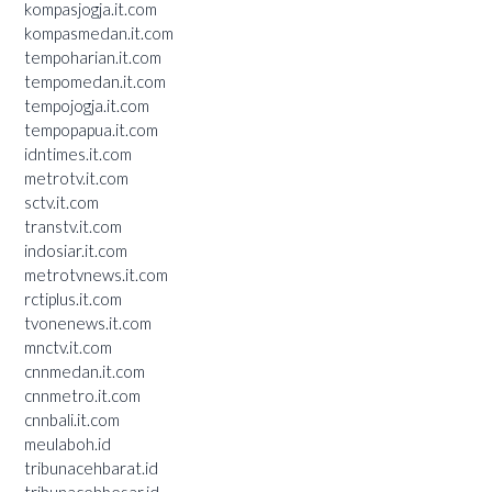
kompasjogja.it.com
kompasmedan.it.com
tempoharian.it.com
tempomedan.it.com
tempojogja.it.com
tempopapua.it.com
idntimes.it.com
metrotv.it.com
sctv.it.com
transtv.it.com
indosiar.it.com
metrotvnews.it.com
rctiplus.it.com
tvonenews.it.com
mnctv.it.com
cnnmedan.it.com
cnnmetro.it.com
cnnbali.it.com
meulaboh.id
tribunacehbarat.id
tribunacehbesar.id