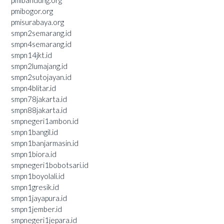
pmibogor.org
pmisurabaya.org
smpn2semarang.id
smpn4semarang.id
smpn14jkt.id
smpn2lumajang.id
smpn2sutojayan.id
smpn4blitar.id
smpn78jakarta.id
smpn88jakarta.id
smpnegeri1ambon.id
smpn1bangil.id
smpn1banjarmasin.id
smpn1biora.id
smpnegeri1bobotsari.id
smpn1boyolali.id
smpn1gresik.id
smpn1jayapura.id
smpn1jember.id
smpnegeri1jepara.id