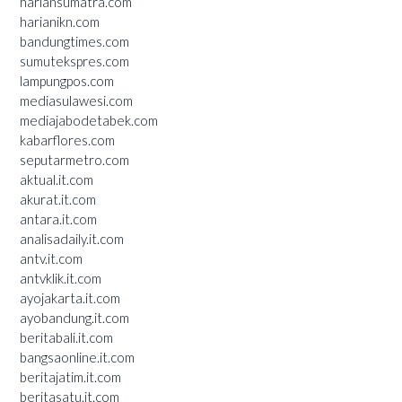
hariansumatra.com
harianikn.com
bandungtimes.com
sumutekspres.com
lampungpos.com
mediasulawesi.com
mediajabodetabek.com
kabarflores.com
seputarmetro.com
aktual.it.com
akurat.it.com
antara.it.com
analisadaily.it.com
antv.it.com
antvklik.it.com
ayojakarta.it.com
ayobandung.it.com
beritabali.it.com
bangsaonline.it.com
beritajatim.it.com
beritasatu.it.com