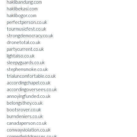
haklibandung.com
haklibekasi.com
haklibogor.com
perfectperson.co.uk
tourmusicfest.co.uk
strongdemocracy.co.uk
dronetotal.co.uk
partycurrent.co.uk
lightalso.co.uk
sleepyguards.co.uk
stephensmoke.co.uk
trialuncomfortable.co.uk
accordingchapel.co.uk
accordingoversees.co.uk
annoyingfunded.co.uk
belongsthey.co.uk
bootsrover.co.uk
burndeniers.co.uk
canadaperson.co.uk
conwayviolation.co.uk
copperfielddresses.co.uk