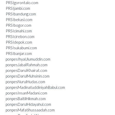
PRSIgorontalo.com
PRSIjambi.com
PRSIbandung.com
PRSIbekasi.com
PRSIbogor.com
PRSIcimahi.com
PRSIcirebon.com
PRSIdepok.com
PRSIsukabumi.com
PRSIbanjar.com
ponpesIhyaUlumuddin.com
ponpesJabalRahmah.com
ponpesDarulKhairat.com
ponpesDarulMuhsinin.com
ponpesNurulHudas.com
ponpesMadinatuddiniyahBabul.com
ponpesInsanMadani.com
ponpesBaitilHikmah.com
ponpesDarulHidayahul.com
ponpesMafatihussaadah.com