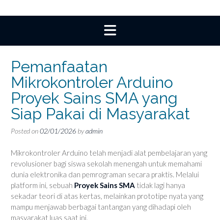
Pemanfaatan
Mikrokontroler Arduino
Proyek Sains SMA yang
Siap Pakai di Masyarakat
Posted on
02/01/2026
by
admin
Mikrokontroler Arduino telah menjadi alat pembelajaran yang
revolusioner bagi siswa sekolah menengah untuk memahami
dunia elektronika dan pemrograman secara praktis. Melalui
platform ini, sebuah
Proyek Sains SMA
tidak lagi hanya
sekadar teori di atas kertas, melainkan prototipe nyata yang
mampu menjawab berbagai tantangan yang dihadapi oleh
masyarakat luas saat ini.