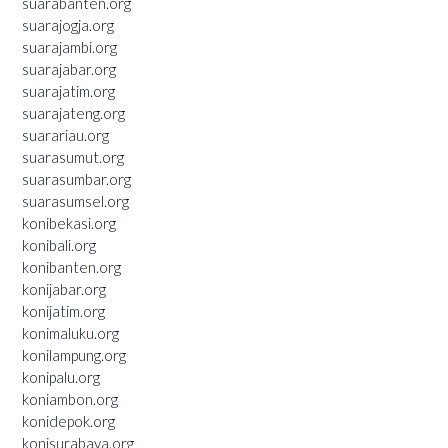
suarabanten.org
suarajogja.org
suarajambi.org
suarajabar.org
suarajatim.org
suarajateng.org
suarariau.org
suarasumut.org
suarasumbar.org
suarasumsel.org
konibekasi.org
konibali.org
konibanten.org
konijabar.org
konijatim.org
konimaluku.org
konilampung.org
konipalu.org
koniambon.org
konidepok.org
konisurabaya.org