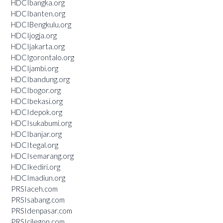
HDCIbangka.org
HDCIbanten.org
HDCIBengkulu.org
HDCIjogja.org
HDCIjakarta.org
HDCIgorontalo.org
HDCIjambi.org
HDCIbandung.org
HDCIbogor.org
HDCIbekasi.org
HDCIdepok.org
HDCIsukabumi.org
HDCIbanjar.org
HDCItegal.org
HDCIsemarang.org
HDCIkediri.org
HDCImadiun.org
PRSIaceh.com
PRSIsabang.com
PRSIdenpasar.com
PRSIcilegon.com