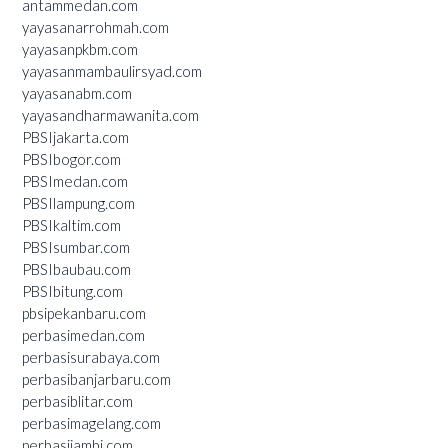
antammedan.com
yayasanarrohmah.com
yayasanpkbm.com
yayasanmambaulirsyad.com
yayasanabm.com
yayasandharmawanita.com
PBSIjakarta.com
PBSIbogor.com
PBSImedan.com
PBSIlampung.com
PBSIkaltim.com
PBSIsumbar.com
PBSIbaubau.com
PBSIbitung.com
pbsipekanbaru.com
perbasimedan.com
perbasisurabaya.com
perbasibanjarbaru.com
perbasiblitar.com
perbasimagelang.com
perbasijambi.com