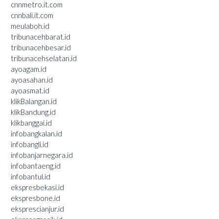
cnnmetro.it.com
cnnbali.it.com
meulaboh.id
tribunacehbarat.id
tribunacehbesar.id
tribunacehselatan.id
ayoagam.id
ayoasahan.id
ayoasmat.id
klikBalangan.id
klikBandung.id
klikbanggai.id
infobangkalan.id
infobangli.id
infobanjarnegara.id
infobantaeng.id
infobantul.id
ekspresbekasi.id
ekspresbone.id
eksprescianjur.id