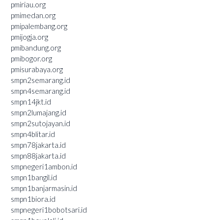
pmiriau.org
pmimedan.org
pmipalembang.org
pmijogja.org
pmibandung.org
pmibogor.org
pmisurabaya.org
smpn2semarang.id
smpn4semarang.id
smpn14jkt.id
smpn2lumajang.id
smpn2sutojayan.id
smpn4blitar.id
smpn78jakarta.id
smpn88jakarta.id
smpnegeri1ambon.id
smpn1bangil.id
smpn1banjarmasin.id
smpn1biora.id
smpnegeri1bobotsari.id