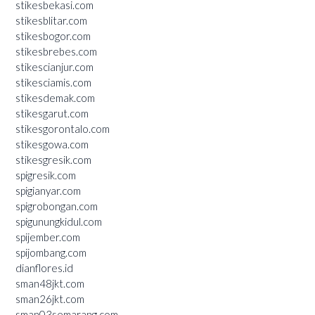
stikesbekasi.com
stikesblitar.com
stikesbogor.com
stikesbrebes.com
stikescianjur.com
stikesciamis.com
stikesdemak.com
stikesgarut.com
stikesgorontalo.com
stikesgowa.com
stikesgresik.com
spigresik.com
spigianyar.com
spigrobongan.com
spigunungkidul.com
spijember.com
spijombang.com
dianflores.id
sman48jkt.com
sman26jkt.com
sman03semarang.com