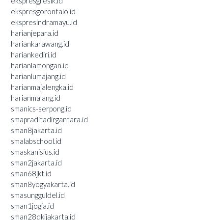
ekspresgresik.id
ekspresgorontalo.id
ekspresindramayu.id
harianjepara.id
hariankarawang.id
hariankediri.id
harianlamongan.id
harianlumajang.id
harianmajalengka.id
harianmalang.id
smanics-serpong.id
smapraditadirgantara.id
sman8jakarta.id
smalabschool.id
smaskanisius.id
sman2jakarta.id
sman68jkt.id
sman8yogyakarta.id
smasungguldel.id
sman1jogja.id
sman28dkijakarta.id