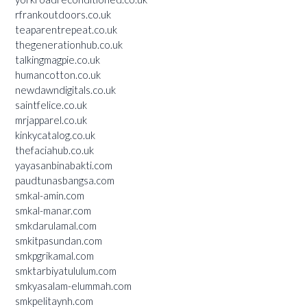
rfrankoutdoors.co.uk
teaparentrepeat.co.uk
thegenerationhub.co.uk
talkingmagpie.co.uk
humancotton.co.uk
newdawndigitals.co.uk
saintfelice.co.uk
mrjapparel.co.uk
kinkycatalog.co.uk
thefaciahub.co.uk
yayasanbinabakti.com
paudtunasbangsa.com
smkal-amin.com
smkal-manar.com
smkdarulamal.com
smkitpasundan.com
smkpgrikamal.com
smktarbiyatululum.com
smkyasalam-elummah.com
smkpelitaynh.com