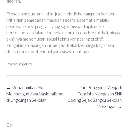
daerah.
Proses pembuatan alat ini juga melatih kemampuan berpikir
kritis dan pemecahan masalah secara sistematis melalui
penulisan kode program yang logis. Siswa diajak untuk
berkolaborasi dalam tim, melakukan uji coba berkali-kali, hingga
akhirnya menemukan solusi teknis yang paling efektif.
Pengalaman lapangan ini menjadi bekal berharga bagi masa
depan karier profesional para siswa nantinya.
Posted in
Berita
Post
←
Menanamkan Akar
Dari Pengguna Menjadi
navigation
Membangun Jiwa Nasionalisme
Pencipta Mengasah Skill
di Lingkungan Sekolah
Coding Sejak Bangku Sekolah
Menengah
→
Cari