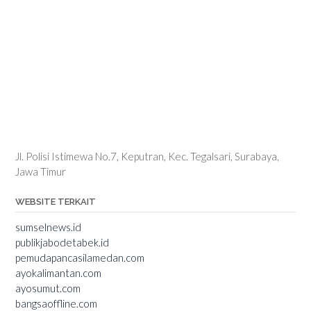
Jl. Polisi Istimewa No.7, Keputran, Kec. Tegalsari, Surabaya,
Jawa Timur
WEBSITE TERKAIT
sumselnews.id
publikjabodetabek.id
pemudapancasilamedan.com
ayokalimantan.com
ayosumut.com
bangsaoffline.com