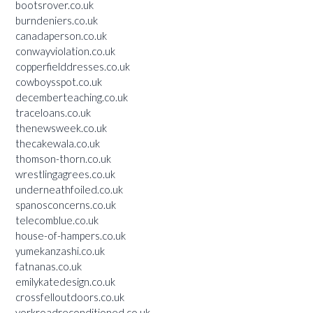
bootsrover.co.uk
burndeniers.co.uk
canadaperson.co.uk
conwayviolation.co.uk
copperfielddresses.co.uk
cowboysspot.co.uk
decemberteaching.co.uk
traceloans.co.uk
thenewsweek.co.uk
thecakewala.co.uk
thomson-thorn.co.uk
wrestlingagrees.co.uk
underneathfoiled.co.uk
spanosconcerns.co.uk
telecomblue.co.uk
house-of-hampers.co.uk
yumekanzashi.co.uk
fatnanas.co.uk
emilykatedesign.co.uk
crossfelloutdoors.co.uk
yorkroadreconditioned.co.uk