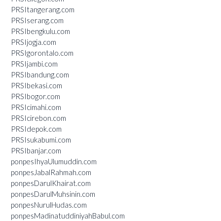
PRSItangerang.com
PRSIserang.com
PRSIbengkulu.com
PRSIjogja.com
PRSIgorontalo.com
PRSIjambi.com
PRSIbandung.com
PRSIbekasi.com
PRSIbogor.com
PRSIcimahi.com
PRSIcirebon.com
PRSIdepok.com
PRSIsukabumi.com
PRSIbanjar.com
ponpesIhyaUlumuddin.com
ponpesJabalRahmah.com
ponpesDarulKhairat.com
ponpesDarulMuhsinin.com
ponpesNurulHudas.com
ponpesMadinatuddiniyahBabul.com