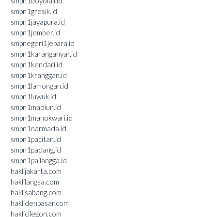
smpn1boyolali.id
smpn1gresik.id
smpn1jayapura.id
smpn1jember.id
smpnegeri1jepara.id
smpn1karanganyar.id
smpn1kendari.id
smpn1kranggan.id
smpn1lamongan.id
smpn1luwuk.id
smpn1madiun.id
smpn1manokwari.id
smpn1narmada.id
smpn1pacitan.id
smpn1padang.id
smpn1pailangga.id
haklijakarta.com
haklilangsa.com
haklisabang.com
haklidenpasar.com
haklicilegon.com