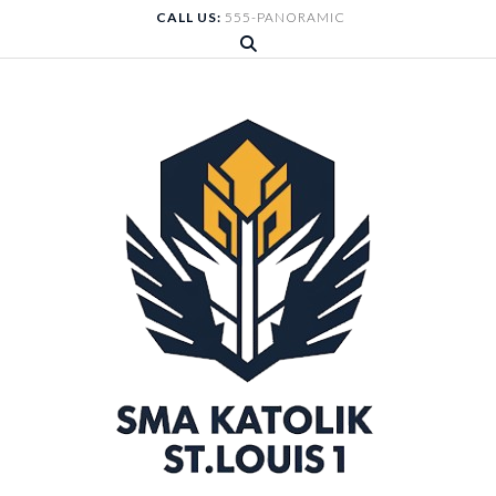
Skip
CALL US:
555-PANORAMIC
to
content