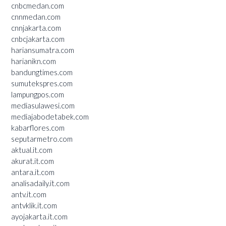
cnbcmedan.com
cnnmedan.com
cnnjakarta.com
cnbcjakarta.com
hariansumatra.com
harianikn.com
bandungtimes.com
sumutekspres.com
lampungpos.com
mediasulawesi.com
mediajabodetabek.com
kabarflores.com
seputarmetro.com
aktual.it.com
akurat.it.com
antara.it.com
analisadaily.it.com
antv.it.com
antvklik.it.com
ayojakarta.it.com