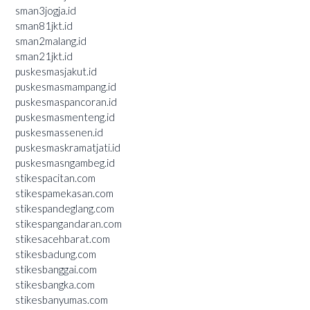
sman3jogja.id
sman81jkt.id
sman2malang.id
sman21jkt.id
puskesmasjakut.id
puskesmasmampang.id
puskesmaspancoran.id
puskesmasmenteng.id
puskesmassenen.id
puskesmaskramatjati.id
puskesmasngambeg.id
stikespacitan.com
stikespamekasan.com
stikespandeglang.com
stikespangandaran.com
stikesacehbarat.com
stikesbadung.com
stikesbanggai.com
stikesbangka.com
stikesbanyumas.com