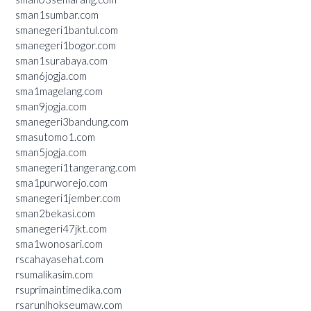
sman1sumbar.com
smanegeri1bantul.com
smanegeri1bogor.com
sman1surabaya.com
sman6jogja.com
sma1magelang.com
sman9jogja.com
smanegeri3bandung.com
smasutomo1.com
sman5jogja.com
smanegeri1tangerang.com
sma1purworejo.com
smanegeri1jember.com
sman2bekasi.com
smanegeri47jkt.com
sma1wonosari.com
rscahayasehat.com
rsumalikasim.com
rsuprimaintimedika.com
rsarunlhokseumaw.com