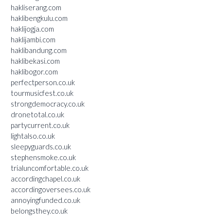
hakliserang.com
haklibengkulu.com
haklijogja.com
haklijambi.com
haklibandung.com
haklibekasi.com
haklibogor.com
perfectperson.co.uk
tourmusicfest.co.uk
strongdemocracy.co.uk
dronetotal.co.uk
partycurrent.co.uk
lightalso.co.uk
sleepyguards.co.uk
stephensmoke.co.uk
trialuncomfortable.co.uk
accordingchapel.co.uk
accordingoversees.co.uk
annoyingfunded.co.uk
belongsthey.co.uk