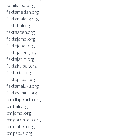
konikalbar.org
faktamedan.org
faktamalang.org
faktabali.org
faktaaceh.org
faktajambi.org
faktajabar.org
faktajateng.org
faktajatim.org
faktakalbar.org
faktariau.org
faktapapua.org
faktamaluku.org
faktasumut.org
pmidkijakarta.org
pmibali.org
pmijambi.org
pmigorontalo.org
pmimaluku.org
pmipapua.org