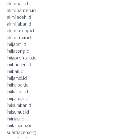
akmilbali.id
akmilbanten.id
akmilaceh.id
akmiljabar.id
akmiljateng.id
akmiljatim.id
imijatim.id
imijateng.id
imigorontalo.id
imibanten.id
imibali.id
imijambi.id
imikalbar.id
imikalsel.id
imipapua.id
imisumbar.id
imisumut.id
imiriau.id
imilampung.id
suaraaceh.org