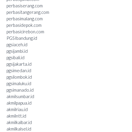
perbasiserang.com
perbasitangerang.com
perbasimalang.com
perbasidepok.com
perbasicirebon.com
PGSIbandung.id
pgsiaceh.id
pgsijambi.id
pgsibali.id
pgsijakarta.id
pgsimedan.id
pgsilombok.id
pgsimaluku.id
pgsimanado.id
akmilsumbar.id
akmilpapua.id
akmilriau.id
akmilntt.id
akmilkalbar.id
akmilkalsel.id