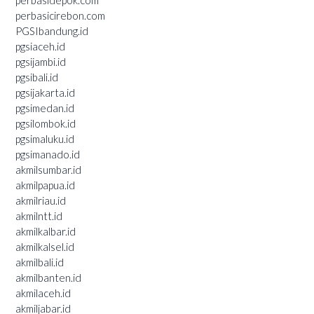
perbasidepok.com
perbasicirebon.com
PGSIbandung.id
pgsiaceh.id
pgsijambi.id
pgsibali.id
pgsijakarta.id
pgsimedan.id
pgsilombok.id
pgsimaluku.id
pgsimanado.id
akmilsumbar.id
akmilpapua.id
akmilriau.id
akmilntt.id
akmilkalbar.id
akmilkalsel.id
akmilbali.id
akmilbanten.id
akmilaceh.id
akmiljabar.id