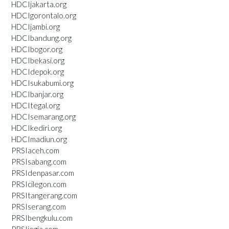
HDCIjakarta.org
HDCIgorontalo.org
HDCIjambi.org
HDCIbandung.org
HDCIbogor.org
HDCIbekasi.org
HDCIdepok.org
HDCIsukabumi.org
HDCIbanjar.org
HDCItegal.org
HDCIsemarang.org
HDCIkediri.org
HDCImadiun.org
PRSIaceh.com
PRSIsabang.com
PRSIdenpasar.com
PRSIcilegon.com
PRSItangerang.com
PRSIserang.com
PRSIbengkulu.com