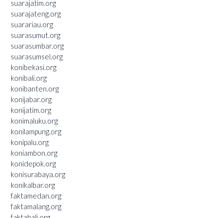
suarajatim.org
suarajateng.org
suarariau.org
suarasumut.org
suarasumbar.org
suarasumsel.org
konibekasi.org
konibali.org
konibanten.org
konijabar.org
konijatim.org
konimaluku.org
konilampung.org
konipalu.org
koniambon.org
konidepok.org
konisurabaya.org
konikalbar.org
faktamedan.org
faktamalang.org
faktabali.org