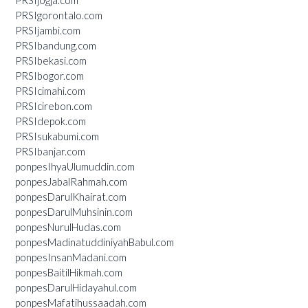
PRSIjogja.com
PRSIgorontalo.com
PRSIjambi.com
PRSIbandung.com
PRSIbekasi.com
PRSIbogor.com
PRSIcimahi.com
PRSIcirebon.com
PRSIdepok.com
PRSIsukabumi.com
PRSIbanjar.com
ponpesIhyaUlumuddin.com
ponpesJabalRahmah.com
ponpesDarulKhairat.com
ponpesDarulMuhsinin.com
ponpesNurulHudas.com
ponpesMadinatuddiniyahBabul.com
ponpesInsanMadani.com
ponpesBaitilHikmah.com
ponpesDarulHidayahul.com
ponpesMafatihussaadah.com