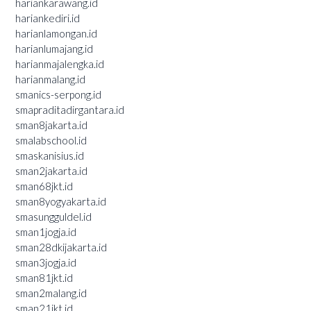
hariankarawang.id
hariankediri.id
harianlamongan.id
harianlumajang.id
harianmajalengka.id
harianmalang.id
smanics-serpong.id
smapraditadirgantara.id
sman8jakarta.id
smalabschool.id
smaskanisius.id
sman2jakarta.id
sman68jkt.id
sman8yogyakarta.id
smasungguldel.id
sman1jogja.id
sman28dkijakarta.id
sman3jogja.id
sman81jkt.id
sman2malang.id
sman21jkt.id