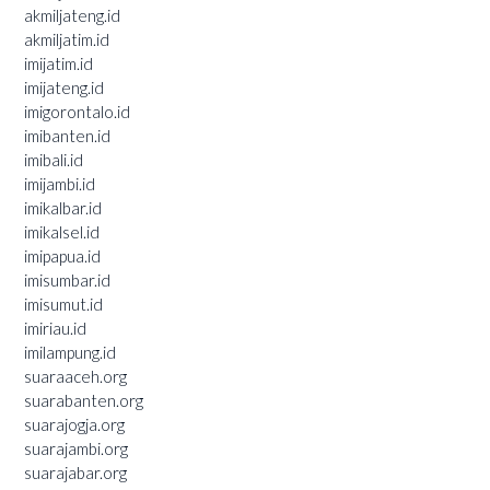
akmiljateng.id
akmiljatim.id
imijatim.id
imijateng.id
imigorontalo.id
imibanten.id
imibali.id
imijambi.id
imikalbar.id
imikalsel.id
imipapua.id
imisumbar.id
imisumut.id
imiriau.id
imilampung.id
suaraaceh.org
suarabanten.org
suarajogja.org
suarajambi.org
suarajabar.org