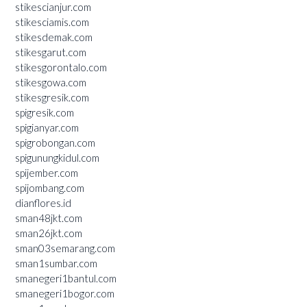
stikescianjur.com
stikesciamis.com
stikesdemak.com
stikesgarut.com
stikesgorontalo.com
stikesgowa.com
stikesgresik.com
spigresik.com
spigianyar.com
spigrobongan.com
spigunungkidul.com
spijember.com
spijombang.com
dianflores.id
sman48jkt.com
sman26jkt.com
sman03semarang.com
sman1sumbar.com
smanegeri1bantul.com
smanegeri1bogor.com