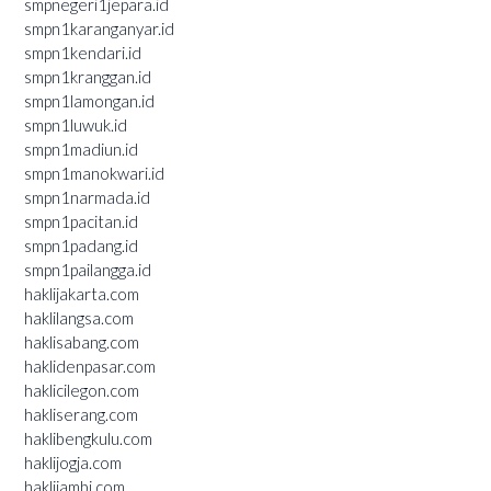
smpnegeri1jepara.id
smpn1karanganyar.id
smpn1kendari.id
smpn1kranggan.id
smpn1lamongan.id
smpn1luwuk.id
smpn1madiun.id
smpn1manokwari.id
smpn1narmada.id
smpn1pacitan.id
smpn1padang.id
smpn1pailangga.id
haklijakarta.com
haklilangsa.com
haklisabang.com
haklidenpasar.com
haklicilegon.com
hakliserang.com
haklibengkulu.com
haklijogja.com
haklijambi.com