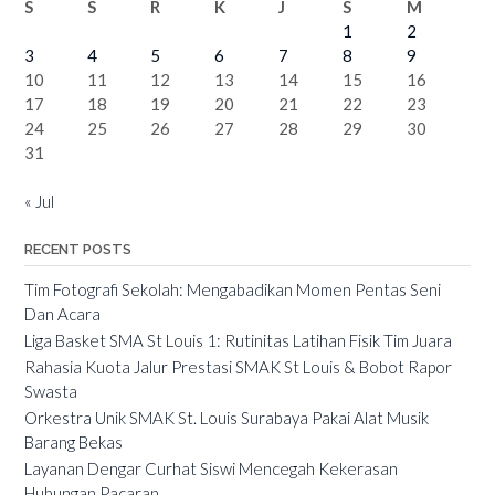
S
S
R
K
J
S
M
1
2
3
4
5
6
7
8
9
10
11
12
13
14
15
16
17
18
19
20
21
22
23
24
25
26
27
28
29
30
31
« Jul
RECENT POSTS
Tim Fotografi Sekolah: Mengabadikan Momen Pentas Seni
Dan Acara
Liga Basket SMA St Louis 1: Rutinitas Latihan Fisik Tim Juara
Rahasia Kuota Jalur Prestasi SMAK St Louis & Bobot Rapor
Swasta
Orkestra Unik SMAK St. Louis Surabaya Pakai Alat Musik
Barang Bekas
Layanan Dengar Curhat Siswi Mencegah Kekerasan
Hubungan Pacaran