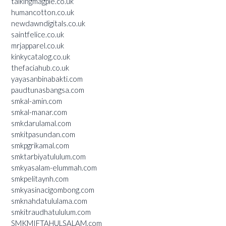
talkingmagpie.co.uk
humancotton.co.uk
newdawndigitals.co.uk
saintfelice.co.uk
mrjapparel.co.uk
kinkycatalog.co.uk
thefaciahub.co.uk
yayasanbinabakti.com
paudtunasbangsa.com
smkal-amin.com
smkal-manar.com
smkdarulamal.com
smkitpasundan.com
smkpgrikamal.com
smktarbiyatululum.com
smkyasalam-elummah.com
smkpelitaynh.com
smkyasinacigombong.com
smknahdatululama.com
smkitraudhatululum.com
SMKMIFTAHULSALAM.com