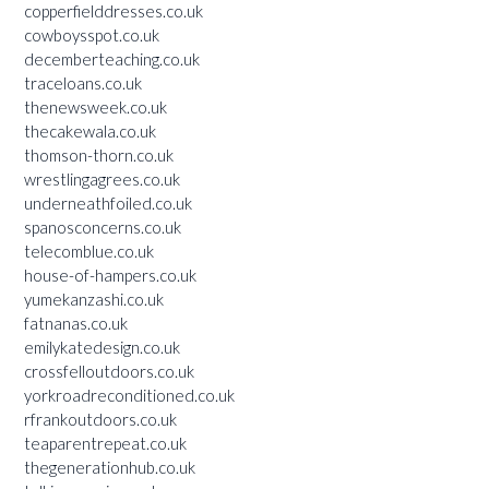
copperfielddresses.co.uk
cowboysspot.co.uk
decemberteaching.co.uk
traceloans.co.uk
thenewsweek.co.uk
thecakewala.co.uk
thomson-thorn.co.uk
wrestlingagrees.co.uk
underneathfoiled.co.uk
spanosconcerns.co.uk
telecomblue.co.uk
house-of-hampers.co.uk
yumekanzashi.co.uk
fatnanas.co.uk
emilykatedesign.co.uk
crossfelloutdoors.co.uk
yorkroadreconditioned.co.uk
rfrankoutdoors.co.uk
teaparentrepeat.co.uk
thegenerationhub.co.uk