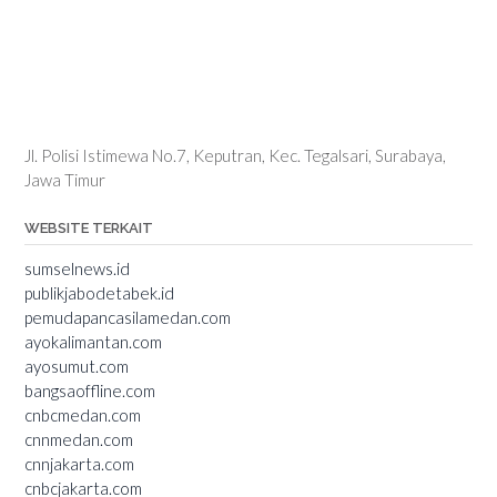
Jl. Polisi Istimewa No.7, Keputran, Kec. Tegalsari, Surabaya,
Jawa Timur
WEBSITE TERKAIT
sumselnews.id
publikjabodetabek.id
pemudapancasilamedan.com
ayokalimantan.com
ayosumut.com
bangsaoffline.com
cnbcmedan.com
cnnmedan.com
cnnjakarta.com
cnbcjakarta.com