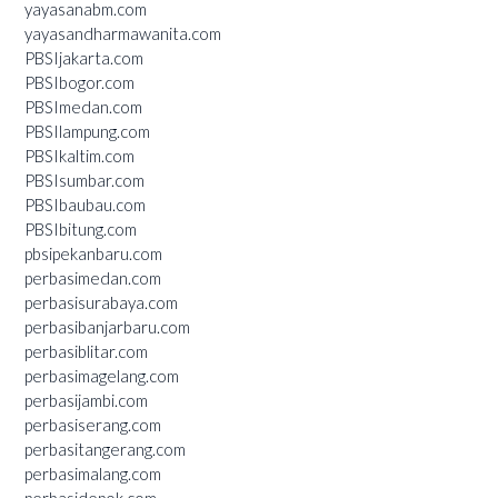
yayasanabm.com
yayasandharmawanita.com
PBSIjakarta.com
PBSIbogor.com
PBSImedan.com
PBSIlampung.com
PBSIkaltim.com
PBSIsumbar.com
PBSIbaubau.com
PBSIbitung.com
pbsipekanbaru.com
perbasimedan.com
perbasisurabaya.com
perbasibanjarbaru.com
perbasiblitar.com
perbasimagelang.com
perbasijambi.com
perbasiserang.com
perbasitangerang.com
perbasimalang.com