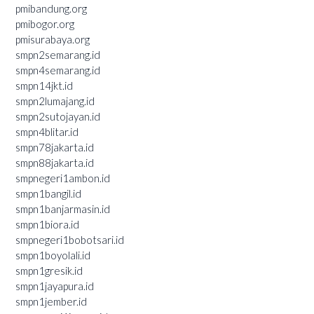
pmibandung.org
pmibogor.org
pmisurabaya.org
smpn2semarang.id
smpn4semarang.id
smpn14jkt.id
smpn2lumajang.id
smpn2sutojayan.id
smpn4blitar.id
smpn78jakarta.id
smpn88jakarta.id
smpnegeri1ambon.id
smpn1bangil.id
smpn1banjarmasin.id
smpn1biora.id
smpnegeri1bobotsari.id
smpn1boyolali.id
smpn1gresik.id
smpn1jayapura.id
smpn1jember.id