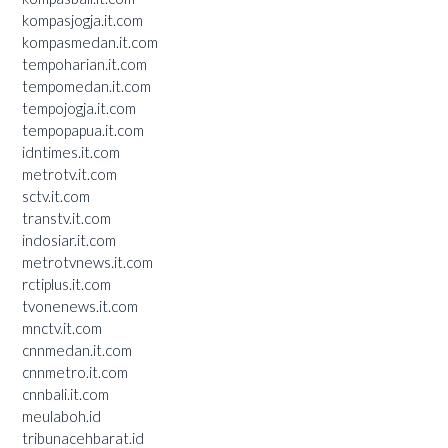
kompasjogja.it.com
kompasmedan.it.com
tempoharian.it.com
tempomedan.it.com
tempojogja.it.com
tempopapua.it.com
idntimes.it.com
metrotv.it.com
sctv.it.com
transtv.it.com
indosiar.it.com
metrotvnews.it.com
rctiplus.it.com
tvonenews.it.com
mnctv.it.com
cnnmedan.it.com
cnnmetro.it.com
cnnbali.it.com
meulaboh.id
tribunacehbarat.id