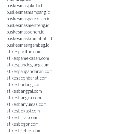
puskesmasjakut.id
puskesmasmampang.id
puskesmaspancoran.id
puskesmasmenteng.id
puskesmassenen.id
puskesmaskramatjati.id
puskesmasngambeg.id
stikespacitan.com
stikespamekasan.com
stikespandeglang.com
stikespangandaran.com
stikesacehbarat.com
stikesbadung.com
stikesbanggai.com
stikesbangka.com
stikesbanyumas.com
stikesbekasi.com
stikesblitar.com
stikesbogor.com
stikesbrebes.com