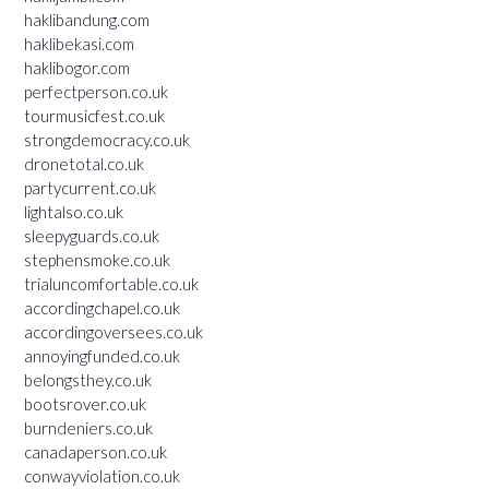
haklibandung.com
haklibekasi.com
haklibogor.com
perfectperson.co.uk
tourmusicfest.co.uk
strongdemocracy.co.uk
dronetotal.co.uk
partycurrent.co.uk
lightalso.co.uk
sleepyguards.co.uk
stephensmoke.co.uk
trialuncomfortable.co.uk
accordingchapel.co.uk
accordingoversees.co.uk
annoyingfunded.co.uk
belongsthey.co.uk
bootsrover.co.uk
burndeniers.co.uk
canadaperson.co.uk
conwayviolation.co.uk