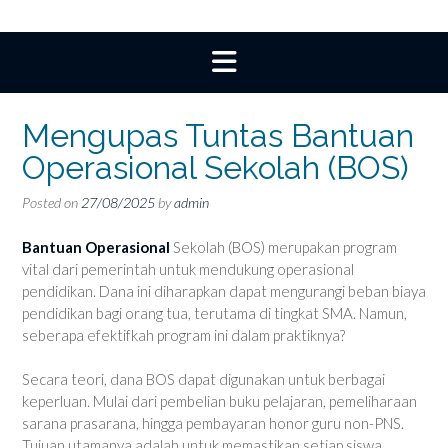
Mengupas Tuntas Bantuan
Operasional Sekolah (BOS)
Posted on
27/08/2025
by
admin
Bantuan Operasional
Sekolah (BOS) merupakan program
vital dari pemerintah untuk mendukung operasional
pendidikan. Dana ini diharapkan dapat mengurangi beban biaya
pendidikan bagi orang tua, terutama di tingkat SMA. Namun,
seberapa efektifkah program ini dalam praktiknya?
Secara teori, dana BOS dapat digunakan untuk berbagai
keperluan. Mulai dari pembelian buku pelajaran, pemeliharaan
sarana prasarana, hingga pembayaran honor guru non-PNS.
Tujuan utamanya adalah untuk memastikan setiap siswa