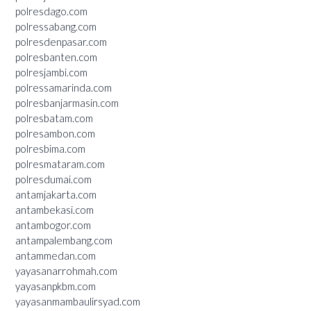
polresdago.com
polressabang.com
polresdenpasar.com
polresbanten.com
polresjambi.com
polressamarinda.com
polresbanjarmasin.com
polresbatam.com
polresambon.com
polresbima.com
polresmataram.com
polresdumai.com
antamjakarta.com
antambekasi.com
antambogor.com
antampalembang.com
antammedan.com
yayasanarrohmah.com
yayasanpkbm.com
yayasanmambaulirsyad.com