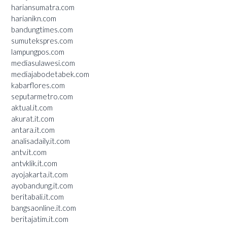
hariansumatra.com
harianikn.com
bandungtimes.com
sumutekspres.com
lampungpos.com
mediasulawesi.com
mediajabodetabek.com
kabarflores.com
seputarmetro.com
aktual.it.com
akurat.it.com
antara.it.com
analisadaily.it.com
antv.it.com
antvklik.it.com
ayojakarta.it.com
ayobandung.it.com
beritabali.it.com
bangsaonline.it.com
beritajatim.it.com