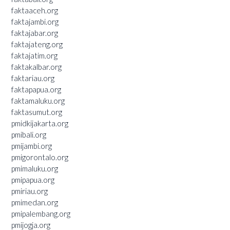
faktaaceh.org
faktajambi.org
faktajabar.org
faktajateng.org
faktajatim.org
faktakalbar.org
faktariau.org
faktapapua.org
faktamaluku.org
faktasumut.org
pmidkijakarta.org
pmibali.org
pmijambi.org
pmigorontalo.org
pmimaluku.org
pmipapua.org
pmiriau.org
pmimedan.org
pmipalembang.org
pmijogja.org