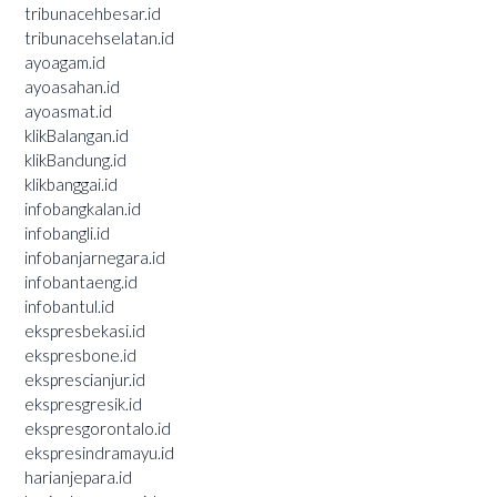
tribunacehbesar.id
tribunacehselatan.id
ayoagam.id
ayoasahan.id
ayoasmat.id
klikBalangan.id
klikBandung.id
klikbanggai.id
infobangkalan.id
infobangli.id
infobanjarnegara.id
infobantaeng.id
infobantul.id
ekspresbekasi.id
ekspresbone.id
eksprescianjur.id
ekspresgresik.id
ekspresgorontalo.id
ekspresindramayu.id
harianjepara.id