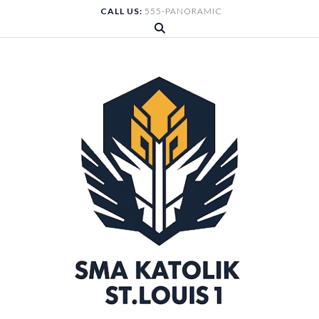
Skip
CALL US:
555-PANORAMIC
to
content