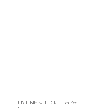
Jl. Polisi Istimewa No.7, Keputran, Kec.
Tegalsari, Surabaya, Jawa Timur