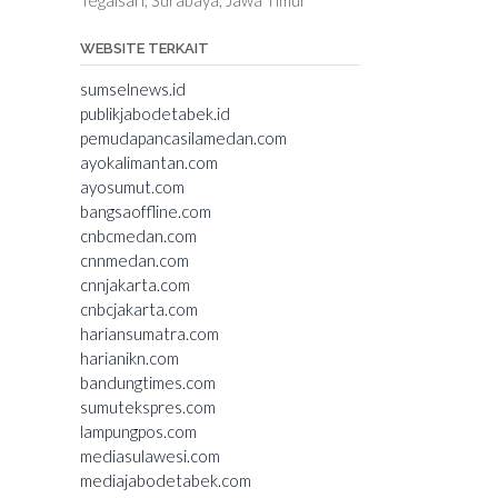
WEBSITE TERKAIT
sumselnews.id
publikjabodetabek.id
pemudapancasilamedan.com
ayokalimantan.com
ayosumut.com
bangsaoffline.com
cnbcmedan.com
cnnmedan.com
cnnjakarta.com
cnbcjakarta.com
hariansumatra.com
harianikn.com
bandungtimes.com
sumutekspres.com
lampungpos.com
mediasulawesi.com
mediajabodetabek.com