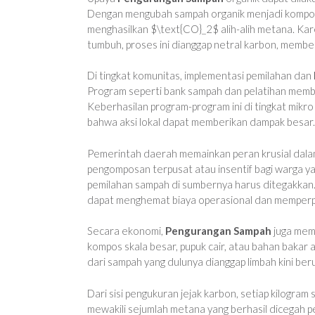
Dengan mengubah sampah organik menjadi kompos,
menghasilkan $\text{CO}_2$ alih-alih metana. Kar
tumbuh, proses ini dianggap netral karbon, membe
Di tingkat komunitas, implementasi pemilahan dan
Program seperti bank sampah dan pelatihan mem
Keberhasilan program-program ini di tingkat mikro
bahwa aksi lokal dapat memberikan dampak besar.
Pemerintah daerah memainkan peran krusial da
pengomposan terpusat atau insentif bagi warga y
pemilahan sampah di sumbernya harus ditegakkan
dapat menghemat biaya operasional dan memperpa
Secara ekonomi,
Pengurangan Sampah
juga memb
kompos skala besar, pupuk cair, atau bahan bakar a
dari sampah yang dulunya dianggap limbah kini be
Dari sisi pengukuran jejak karbon, setiap kilogra
mewakili sejumlah metana yang berhasil dicegah p