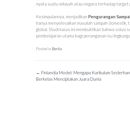
nyata suatu wilayah atau negara terhadap target 
Kesimpulannya, menjadikan
Pengurangan Sampa
hanya menyelesaikan masalah sampah domestik, tet
global. Studi kasus ini membuktikan bahwa solusi
pembelajaran utama bagi penanganan isu lingkunga
Posted in
Berita
Post
←
Finlandia Model: Mengapa Kurikulum Sederha
navigation
Berkelas Menciptakan Juara Dunia