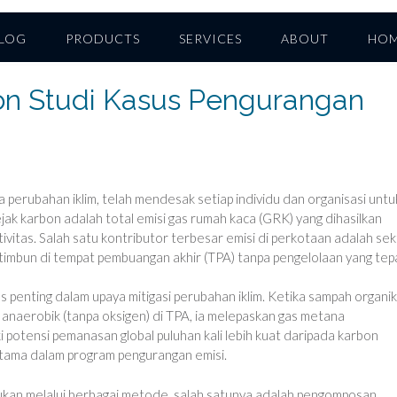
LOG
PRODUCTS
SERVICES
ABOUT
HO
on Studi Kasus Pengurangan
a perubahan iklim, telah mendesak setiap individu dan organisasi untu
ak karbon adalah total emisi gas rumah kaca (GRK) yang dihasilkan
tivitas. Salah satu kontributor terbesar emisi di perkotaan adalah se
timbun di tempat pembuangan akhir (TPA) tanpa pengelolaan yang tep
s penting dalam upaya mitigasi perubahan iklim. Ketika sampah organik
anaerobik (tanpa oksigen) di TPA, ia melepaskan gas metana
 potensi pemanasan global puluhan kali lebih kuat daripada karbon
utama dalam program pengurangan emisi.
ukan melalui berbagai metode, salah satunya adalah pengomposan.