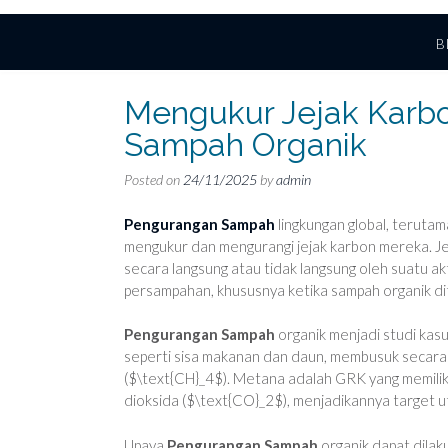
B
Mengukur Jejak Karb
Sampah Organik
Posted on
24/11/2025
by
admin
Pengurangan Sampah
lingkungan global, terutam
mengukur dan mengurangi jejak karbon mereka. Jej
secara langsung atau tidak langsung oleh suatu ak
persampahan, khususnya ketika sampah organik di
Pengurangan Sampah
organik menjadi studi kasu
seperti sisa makanan dan daun, membusuk secara 
($\text{CH}_4$). Metana adalah GRK yang memiliki
dioksida ($\text{CO}_2$), menjadikannya target 
Upaya
Pengurangan Sampah
organik dapat dilak