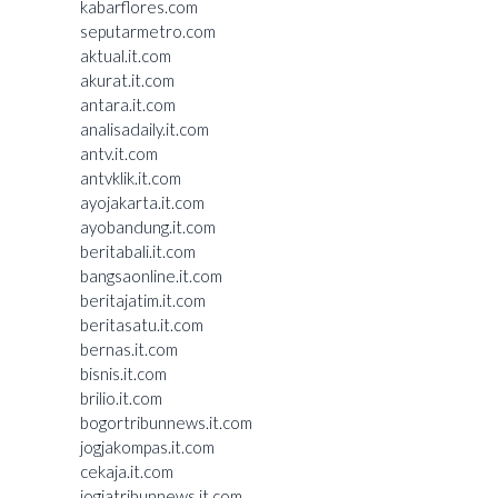
kabarflores.com
seputarmetro.com
aktual.it.com
akurat.it.com
antara.it.com
analisadaily.it.com
antv.it.com
antvklik.it.com
ayojakarta.it.com
ayobandung.it.com
beritabali.it.com
bangsaonline.it.com
beritajatim.it.com
beritasatu.it.com
bernas.it.com
bisnis.it.com
brilio.it.com
bogortribunnews.it.com
jogjakompas.it.com
cekaja.it.com
jogjatribunnews.it.com