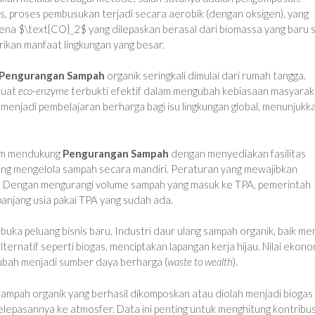
 proses pembusukan terjadi secara aerobik (dengan oksigen), yang
ena $\text{CO}_2$ yang dilepaskan berasal dari biomassa yang baru s
rikan manfaat lingkungan yang besar.
Pengurangan Sampah
organik seringkali dimulai dari rumah tangga.
buat
eco-enzyme
terbukti efektif dalam mengubah kebiasaan masyarak
 menjadi pembelajaran berharga bagi isu lingkungan global, menunjukk
lam mendukung
Pengurangan Sampah
dengan menyediakan fasilitas
ang mengelola sampah secara mandiri. Peraturan yang mewajibkan
. Dengan mengurangi volume sampah yang masuk ke TPA, pemerintah
njang usia pakai TPA yang sudah ada.
uka peluang bisnis baru. Industri daur ulang sampah organik, baik me
lternatif seperti biogas, menciptakan lapangan kerja hijau. Nilai ekono
rubah menjadi sumber daya berharga (
waste to wealth
).
m sampah organik yang berhasil dikomposkan atau diolah menjadi biogas
elepasannya ke atmosfer. Data ini penting untuk menghitung kontribus