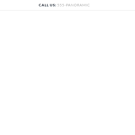
Skip
CALL US:
555-PANORAMIC
to
content