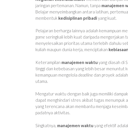
jaringan pertemanan. Namun, tanpa
manajemen 
Belajar menyeimbangkan antara latihan, pertemuan
membentuk
kedisiplinan pribadi
yang kuat.
Pelajaran berharga lainnya adalah kemampuan m
game
seringkali lebih kuat daripada mengerjakan 
menyelesaikan prioritas utama terlebih dahulu se
kuliah maupun dunia kerja, menciptakan
kebiasaan
Keterampilan
manajemen waktu
yang diasah di 
tinggi dan kebebasan yang lebih besar menuntut k
kemampuan mengelola
deadline
dan proyek adalah
utama.
Mengatur waktu dengan baik juga memiliki dampak 
dapat menghindari stres akibat tugas menumpuk 
yang terencana akan membantu menjaga keseimba
padatnya aktivitas.
Singkatnya,
manajemen waktu
yang efektif adal