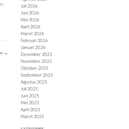
an,
Juli 2026
Juni 2026
Mei 2026
April 2026
Maret 2026
Februari 2026
Januari 2026
an
→
Desember 2025
November 2025
Oktober 2025
September 2025
Agustus 2025
Juli 2025
Juni 2025
Mei 2025
April 2025
Maret 2025
CATEGORIES