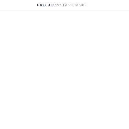
Skip
CALL US:
555-PANORAMIC
to
content