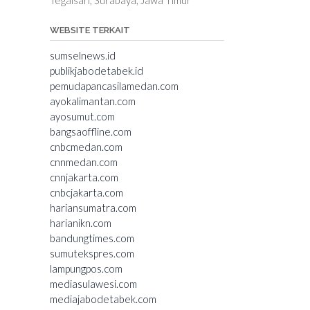
WEBSITE TERKAIT
sumselnews.id
publikjabodetabek.id
pemudapancasilamedan.com
ayokalimantan.com
ayosumut.com
bangsaoffline.com
cnbcmedan.com
cnnmedan.com
cnnjakarta.com
cnbcjakarta.com
hariansumatra.com
harianikn.com
bandungtimes.com
sumutekspres.com
lampungpos.com
mediasulawesi.com
mediajabodetabek.com