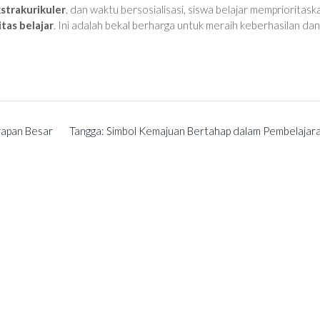
strakurikuler
, dan waktu bersosialisasi, siswa belajar memprioritask
tas belajar
. Ini adalah bekal berharga untuk meraih keberhasilan dan
rapan Besar
Tangga: Simbol Kemajuan Bertahap dalam Pembelajar