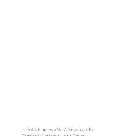
Jl. Polisi Istimewa No.7, Keputran, Kec.
Tegalsari, Surabaya, Jawa Timur