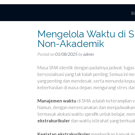
B
Mengelola Waktu di 
Non-Akademik
Posted on
01/08/2025
by
admin
Masa SMA identik dengan padatnya jadwal: tuga
bersosialisasi yang tak kalah penting. Semua ini 
yang penting dan mendesak, serta menunda kepua
keberhasilan di masa depan, mengurangi stres d
Manajemen waktu
di SMA adalah keterampilan v
Namun, dengan merencanakan dan menjadwalkan set
termasuk alokasi waktu spesifik untuk belajar, men
ekstrakurikuler
dan waktu istirahat yang berkuali
Kegiatan ekstrakurikuler
memberikan banyak ma