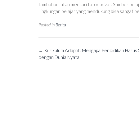
tambahan, atau mencari tutor privat. Sumber belaj
Lingkungan belajar yang mendukung bisa sangat b
Posted in
Berita
Post
←
Kurikulum Adaptif: Mengapa Pendidikan Harus 
navigation
dengan Dunia Nyata