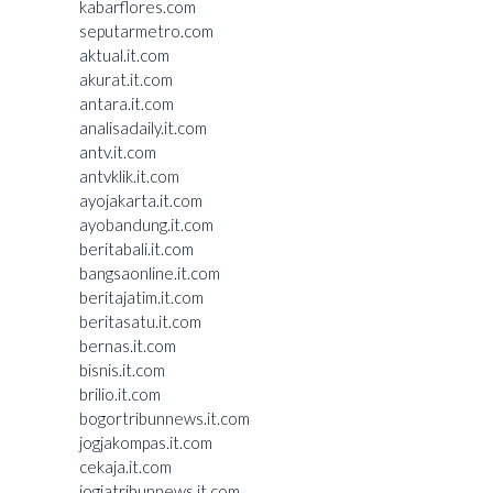
kabarflores.com
seputarmetro.com
aktual.it.com
akurat.it.com
antara.it.com
analisadaily.it.com
antv.it.com
antvklik.it.com
ayojakarta.it.com
ayobandung.it.com
beritabali.it.com
bangsaonline.it.com
beritajatim.it.com
beritasatu.it.com
bernas.it.com
bisnis.it.com
brilio.it.com
bogortribunnews.it.com
jogjakompas.it.com
cekaja.it.com
jogjatribunnews.it.com