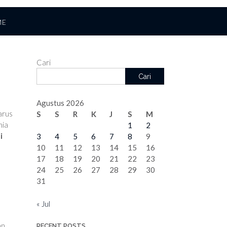
ME
Cari
Cari
Agustus 2026
arus
S
S
R
K
J
S
M
mia
1
2
i
3
4
5
6
7
8
9
10
11
12
13
14
15
16
17
18
19
20
21
22
23
24
25
26
27
28
29
30
31
« Jul
an
RECENT POSTS