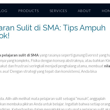
LOG
PRODUCTS
SERVICES
ABOUT
HO
ran Sulit di SMA: Tips Ampuh
ok!
 pelajaran sulit di SMA
yang rasanya seperti gunung Everest yang h
nya yang kompleks, Fisika dengan konsep abstraknya, atau bahkan Ki
akut dan frustrasi seringkali menjadi penghalang utama, membuat
nila
s asa! Dengan strategi yang tepat dan konsistensi, Anda bisa
Alih-alih melihat mata pelajaran sulit sebagai “musuh”, anggaplah
f akan membuka pikiran Anda untuk belajar. Ingatlah bahwa setiap orang
ndirian. Keberhasilan dalam menaklukkan satu mata pelajaran sulit ak