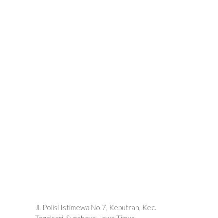
Jl. Polisi Istimewa No.7, Keputran, Kec.
Tegalsari, Surabaya, Jawa Timur