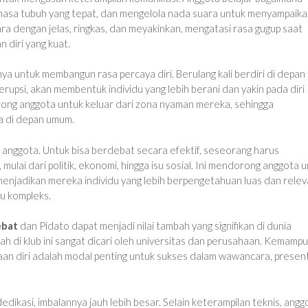
hasa tubuh yang tepat, dan mengelola nada suara untuk menyampaik
ara dengan jelas, ringkas, dan meyakinkan, mengatasi rasa gugup saat
diri yang kuat.
 untuk membangun rasa percaya diri. Berulang kali berdiri di depan
upsi, akan membentuk individu yang lebih berani dan yakin pada diri
dorong anggota untuk keluar dari zona nyaman mereka, sehingga
 di depan umum.
ggota. Untuk bisa berdebat secara efektif, seseorang harus
ulai dari politik, ekonomi, hingga isu sosial. Ini mendorong anggota 
njadikan mereka individu yang lebih berpengetahuan luas dan relev
u kompleks.
ebat
dan Pidato dapat menjadi nilai tambah yang signifikan di dunia
ah di klub ini sangat dicari oleh universitas dan perusahaan. Kemamp
ayaan diri adalah modal penting untuk sukses dalam wawancara, present
dikasi, imbalannya jauh lebih besar. Selain keterampilan teknis, angg