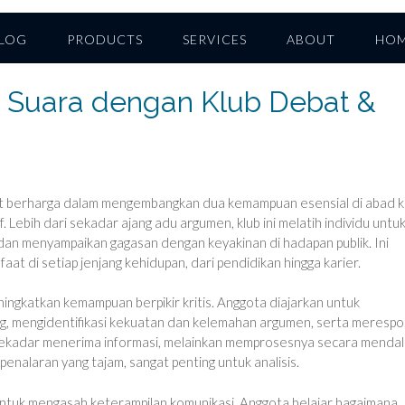
LOG
PRODUCTS
SERVICES
ABOUT
HO
 Suara dengan Klub Debat &
t berharga dalam mengembangkan dua kemampuan esensial di abad k
f. Lebih dari sekadar ajang adu argumen, klub ini melatih individu untu
an menyampaikan gagasan dengan keyakinan di hadapan publik. Ini
aat di setiap jenjang kehidupan, dari pendidikan hingga karier.
ingkatkan kemampuan berpikir kritis. Anggota diajarkan untuk
ang, mengidentifikasi kekuatan dan kelemahan argumen, serta meresp
ak sekadar menerima informasi, melainkan memprosesnya secara menda
nalaran yang tajam, sangat penting untuk analisis.
untuk mengasah keterampilan komunikasi. Anggota belajar bagaimana