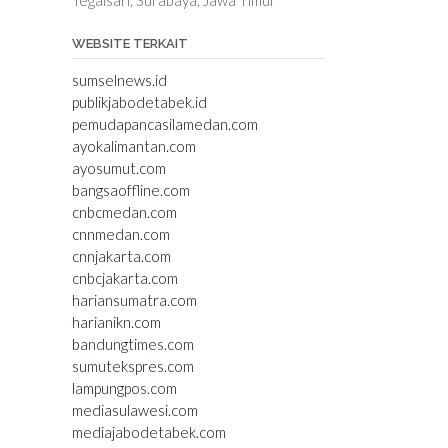
WEBSITE TERKAIT
sumselnews.id
publikjabodetabek.id
pemudapancasilamedan.com
ayokalimantan.com
ayosumut.com
bangsaoffline.com
cnbcmedan.com
cnnmedan.com
cnnjakarta.com
cnbcjakarta.com
hariansumatra.com
harianikn.com
bandungtimes.com
sumutekspres.com
lampungpos.com
mediasulawesi.com
mediajabodetabek.com