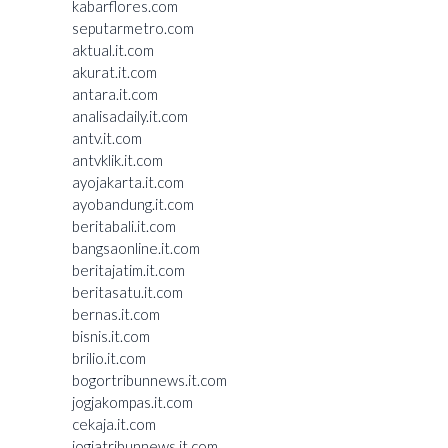
kabarflores.com
seputarmetro.com
aktual.it.com
akurat.it.com
antara.it.com
analisadaily.it.com
antv.it.com
antvklik.it.com
ayojakarta.it.com
ayobandung.it.com
beritabali.it.com
bangsaonline.it.com
beritajatim.it.com
beritasatu.it.com
bernas.it.com
bisnis.it.com
brilio.it.com
bogortribunnews.it.com
jogjakompas.it.com
cekaja.it.com
jogjatribunnews.it.com