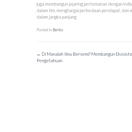
juga membangun jejaring pertemanan dengan indiv
dalam tim, menghargai perbedaan pendapat, dan
dalam jangka panjang.
Posted in
Berita
Post
←
Di Manalah Ilmu Bersemi? Membangun Ekosist
navigation
Pengetahuan