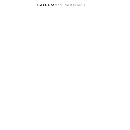
Skip
CALL US:
555-PANORAMIC
to
content