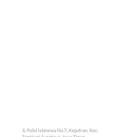
Jl. Polisi Istimewa No.7, Keputran, Kec.
Tegalsari, Surabaya, Jawa Timur