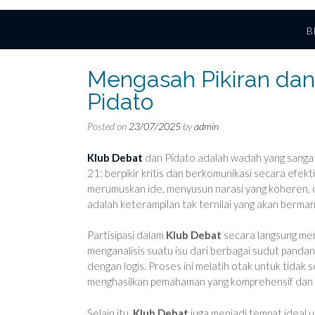
B
Mengasah Pikiran dan
Pidato
Posted on
23/07/2025
by
admin
Klub Debat
dan Pidato adalah wadah yang sanga
21: berpikir kritis dan berkomunikasi secara efekti
merumuskan ide, menyusun narasi yang koheren, d
adalah keterampilan tak ternilai yang akan bermanf
Partisipasi dalam
Klub Debat
secara langsung men
menganalisis suatu isu dari berbagai sudut pand
dengan logis. Proses ini melatih otak untuk tid
menghasilkan pemahaman yang komprehensif dan pe
Selain itu,
Klub Debat
juga menjadi tempat ideal 