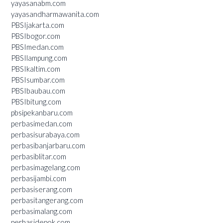
yayasanabm.com
yayasandharmawanita.com
PBSIjakarta.com
PBSIbogor.com
PBSImedan.com
PBSIlampung.com
PBSIkaltim.com
PBSIsumbar.com
PBSIbaubau.com
PBSIbitung.com
pbsipekanbaru.com
perbasimedan.com
perbasisurabaya.com
perbasibanjarbaru.com
perbasiblitar.com
perbasimagelang.com
perbasijambi.com
perbasiserang.com
perbasitangerang.com
perbasimalang.com
perbasidepok.com