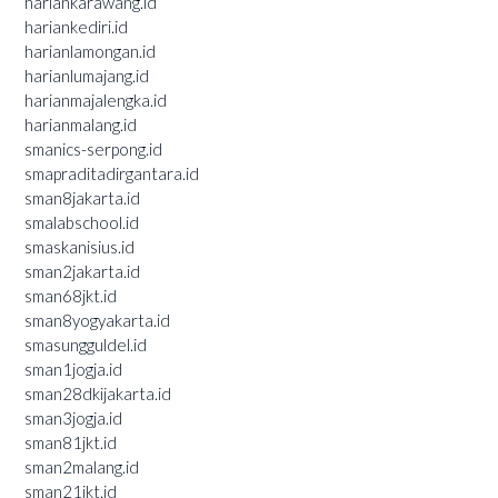
hariankarawang.id
hariankediri.id
harianlamongan.id
harianlumajang.id
harianmajalengka.id
harianmalang.id
smanics-serpong.id
smapraditadirgantara.id
sman8jakarta.id
smalabschool.id
smaskanisius.id
sman2jakarta.id
sman68jkt.id
sman8yogyakarta.id
smasungguldel.id
sman1jogja.id
sman28dkijakarta.id
sman3jogja.id
sman81jkt.id
sman2malang.id
sman21jkt.id