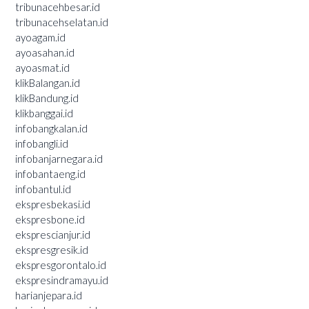
tribunacehbesar.id
tribunacehselatan.id
ayoagam.id
ayoasahan.id
ayoasmat.id
klikBalangan.id
klikBandung.id
klikbanggai.id
infobangkalan.id
infobangli.id
infobanjarnegara.id
infobantaeng.id
infobantul.id
ekspresbekasi.id
ekspresbone.id
eksprescianjur.id
ekspresgresik.id
ekspresgorontalo.id
ekspresindramayu.id
harianjepara.id