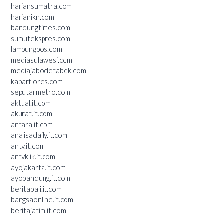
hariansumatra.com
harianikn.com
bandungtimes.com
sumutekspres.com
lampungpos.com
mediasulawesi.com
mediajabodetabek.com
kabarflores.com
seputarmetro.com
aktual.it.com
akurat.it.com
antara.it.com
analisadaily.it.com
antv.it.com
antvklik.it.com
ayojakarta.it.com
ayobandung.it.com
beritabali.it.com
bangsaonline.it.com
beritajatim.it.com