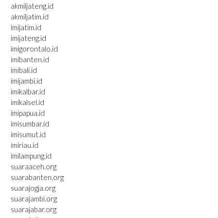
akmiljateng.id
akmiljatim.id
imijatim.id
imijateng.id
imigorontalo.id
imibanten.id
imibali.id
imijambi.id
imikalbar.id
imikalsel.id
imipapua.id
imisumbar.id
imisumut.id
imiriau.id
imilampung.id
suaraaceh.org
suarabanten.org
suarajogja.org
suarajambi.org
suarajabar.org