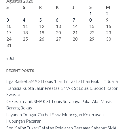
Agustus 2026
S
S
R
K
J
S
M
1
2
3
4
5
6
7
8
9
10
11
12
13
14
15
16
17
18
19
20
21
22
23
24
25
26
27
28
29
30
31
« Jul
RECENT POSTS
Liga Basket SMA St Louis 1: Rutinitas Latihan Fisik Tim Juara
Rahasia Kuota Jalur Prestasi SMAK St Louis & Bobot Rapor
Swasta
Orkestra Unik SMAK St. Louis Surabaya Pakai Alat Musik
Barang Bekas
Layanan Dengar Curhat Siswi Mencegah Kekerasan
Hubungan Pacaran
Seni Saling Tukar Catatan Pelajaran Bersama Sahabat SMA