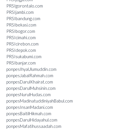
PRSIgorontalo.com
PRSIjambi.com
PRSIbandung.com
PRSIbekasi.com
PRSIbogor.com
PRSIcimahi.com
PRSIcirebon.com
PRSIdepok.com
PRSIsukabumi.com
PRSIbanjar.com
ponpesIhyaUlumuddin.com
ponpesJabalRahmah.com
ponpesDarulKhairat.com
ponpesDarulMuhsinin.com
ponpesNurulHudas.com
ponpesMadinatuddiniyahBabul.com
ponpesInsanMadani.com
ponpesBaitilHikmah.com
ponpesDarulHidayahul.com
ponpesMafatihussaadah.com