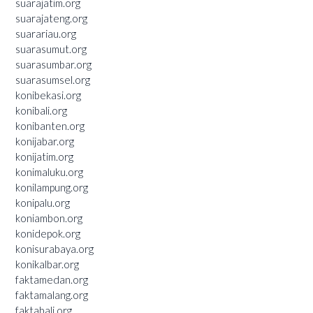
suarajatim.org
suarajateng.org
suarariau.org
suarasumut.org
suarasumbar.org
suarasumsel.org
konibekasi.org
konibali.org
konibanten.org
konijabar.org
konijatim.org
konimaluku.org
konilampung.org
konipalu.org
koniambon.org
konidepok.org
konisurabaya.org
konikalbar.org
faktamedan.org
faktamalang.org
faktabali.org