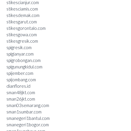
stikescianjur.com
stikesciamis.com
stikesdemak.com
stikesgarut.com
stikesgorontalo.com
stikesgowa.com
stikesgresik.com
spigresik.com
spigianyar.com
spigrobongan.com
spigunungkidul.com
spijember.com
spijombang.com
dianflores.id
sman48jkt.com
sman26jkt.com
sman03semarang.com
sman1sumbar.com
smanegeri1bantul.com
smanegeri1bogor.com
sman1surabaya.com