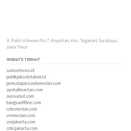
Jl. Polisi Istimewa No.7, Keputran, Kec. Tegalsari, Surabaya,
Jawa Timur
WEBSITE TERKAIT
sumselnews.id
publikjabodetabek.id
pemudapancasilamedan.com
ayokalimantan.com
ayosumut.com
bangsaoffline.com
cnbcmedan.com
cnnmedan.com
cnnjakarta.com
cnbcjakarta.com