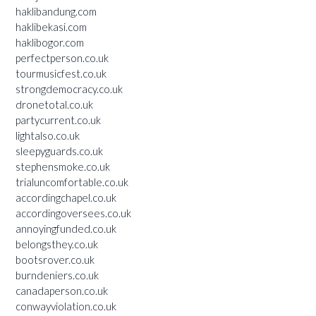
haklibandung.com
haklibekasi.com
haklibogor.com
perfectperson.co.uk
tourmusicfest.co.uk
strongdemocracy.co.uk
dronetotal.co.uk
partycurrent.co.uk
lightalso.co.uk
sleepyguards.co.uk
stephensmoke.co.uk
trialuncomfortable.co.uk
accordingchapel.co.uk
accordingoversees.co.uk
annoyingfunded.co.uk
belongsthey.co.uk
bootsrover.co.uk
burndeniers.co.uk
canadaperson.co.uk
conwayviolation.co.uk