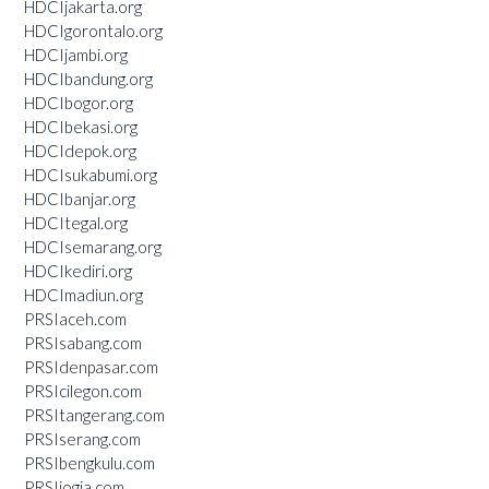
HDCIjakarta.org
HDCIgorontalo.org
HDCIjambi.org
HDCIbandung.org
HDCIbogor.org
HDCIbekasi.org
HDCIdepok.org
HDCIsukabumi.org
HDCIbanjar.org
HDCItegal.org
HDCIsemarang.org
HDCIkediri.org
HDCImadiun.org
PRSIaceh.com
PRSIsabang.com
PRSIdenpasar.com
PRSIcilegon.com
PRSItangerang.com
PRSIserang.com
PRSIbengkulu.com
PRSIjogja.com