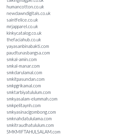
humancotton.co.uk
newdawndigitals.co.uk
saintfelice.co.uk
mrjapparel.co.uk
kinkycatalog.co.uk
thefaciahub.co.uk
yayasanbinabakti.com
paudtunasbangsa.com
smkal-amin.com
smkal-manar.com
smkdarulamal.com
smkitpasundan.com
smkpgrikamal.com
smktarbiyatululum.com
smkyasalam-elummah.com
smkpelitaynh.com
smkyasinacigombong.com
smknahdatululama.com
smkitraudhatululum.com
SMKMIFTAHULSALAM.com