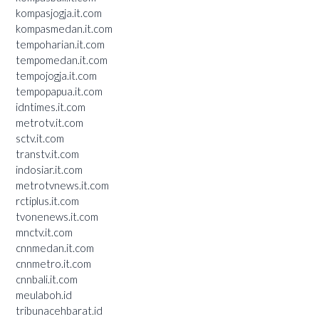
kompasjogja.it.com
kompasmedan.it.com
tempoharian.it.com
tempomedan.it.com
tempojogja.it.com
tempopapua.it.com
idntimes.it.com
metrotv.it.com
sctv.it.com
transtv.it.com
indosiar.it.com
metrotvnews.it.com
rctiplus.it.com
tvonenews.it.com
mnctv.it.com
cnnmedan.it.com
cnnmetro.it.com
cnnbali.it.com
meulaboh.id
tribunacehbarat.id