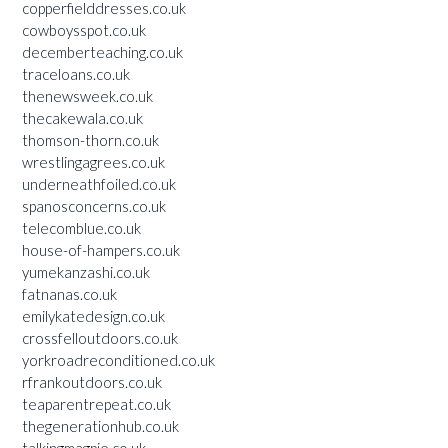
copperfielddresses.co.uk
cowboysspot.co.uk
decemberteaching.co.uk
traceloans.co.uk
thenewsweek.co.uk
thecakewala.co.uk
thomson-thorn.co.uk
wrestlingagrees.co.uk
underneathfoiled.co.uk
spanosconcerns.co.uk
telecomblue.co.uk
house-of-hampers.co.uk
yumekanzashi.co.uk
fatnanas.co.uk
emilykatedesign.co.uk
crossfelloutdoors.co.uk
yorkroadreconditioned.co.uk
rfrankoutdoors.co.uk
teaparentrepeat.co.uk
thegenerationhub.co.uk
talkingmagpie.co.uk