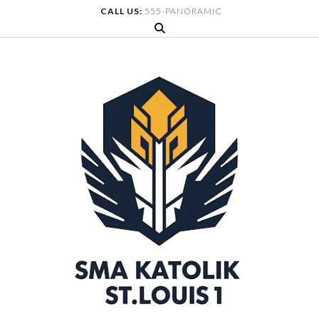
Skip
CALL US:
555-PANORAMIC
to
content