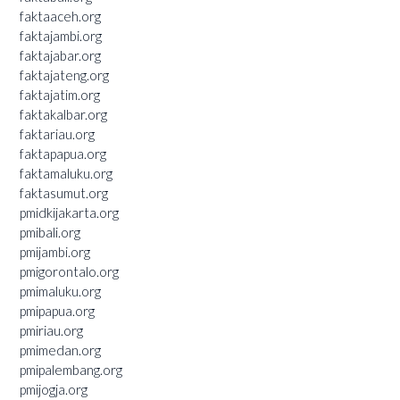
faktaaceh.org
faktajambi.org
faktajabar.org
faktajateng.org
faktajatim.org
faktakalbar.org
faktariau.org
faktapapua.org
faktamaluku.org
faktasumut.org
pmidkijakarta.org
pmibali.org
pmijambi.org
pmigorontalo.org
pmimaluku.org
pmipapua.org
pmiriau.org
pmimedan.org
pmipalembang.org
pmijogja.org