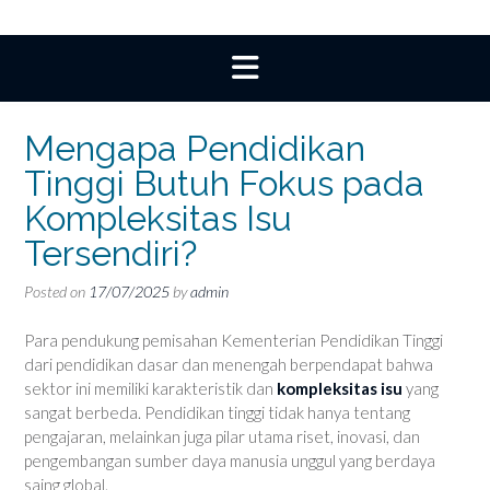
Mengapa Pendidikan
Tinggi Butuh Fokus pada
Kompleksitas Isu
Tersendiri?
Posted on
17/07/2025
by
admin
Para pendukung pemisahan Kementerian Pendidikan Tinggi
dari pendidikan dasar dan menengah berpendapat bahwa
sektor ini memiliki karakteristik dan
kompleksitas isu
yang
sangat berbeda. Pendidikan tinggi tidak hanya tentang
pengajaran, melainkan juga pilar utama riset, inovasi, dan
pengembangan sumber daya manusia unggul yang berdaya
saing global.