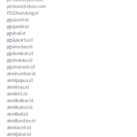
perbasicirebon.com
PGSIbandung.id
pgsiaceh.id
pgsijambi.id
pgsibali.id
pgsijakarta.id
pgsimedan.id
pgsilombok.id
pgsimaluku.id
pgsimanado.id
akmilsumbar.id
akmilpapua.id
akmilriau.id
akmilntt.id
akmilkalbar.id
akmilkalsel.id
akmilbali.id
akmilbanten.id
akmilaceh.id
akmiljabar.id