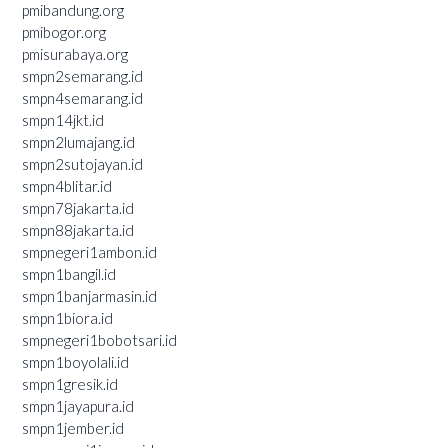
pmibandung.org
pmibogor.org
pmisurabaya.org
smpn2semarang.id
smpn4semarang.id
smpn14jkt.id
smpn2lumajang.id
smpn2sutojayan.id
smpn4blitar.id
smpn78jakarta.id
smpn88jakarta.id
smpnegeri1ambon.id
smpn1bangil.id
smpn1banjarmasin.id
smpn1biora.id
smpnegeri1bobotsari.id
smpn1boyolali.id
smpn1gresik.id
smpn1jayapura.id
smpn1jember.id