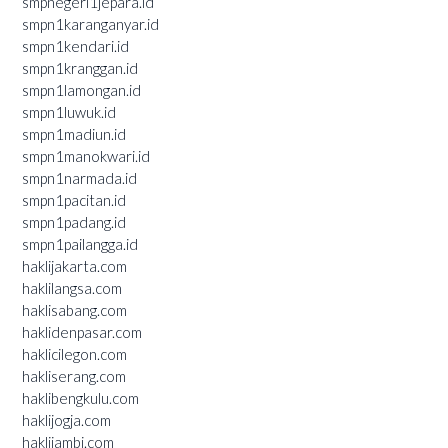
smpnegeri1jepara.id
smpn1karanganyar.id
smpn1kendari.id
smpn1kranggan.id
smpn1lamongan.id
smpn1luwuk.id
smpn1madiun.id
smpn1manokwari.id
smpn1narmada.id
smpn1pacitan.id
smpn1padang.id
smpn1pailangga.id
haklijakarta.com
haklilangsa.com
haklisabang.com
haklidenpasar.com
haklicilegon.com
hakliserang.com
haklibengkulu.com
haklijogja.com
haklijambi.com