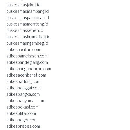
puskesmasjakut.id
puskesmasmampang.id
puskesmaspancoran.id
puskesmasmenteng.id
puskesmassenen.id
puskesmaskramatjati.id
puskesmasngambeg.id
stikespacitan.com
stikespamekasan.com
stikespandeglang.com
stikespangandaran.com
stikesacehbarat.com
stikesbadung.com
stikesbanggai.com
stikesbangka.com
stikesbanyumas.com
stikesbekasi.com
stikesblitar.com
stikesbogor.com
stikesbrebes.com