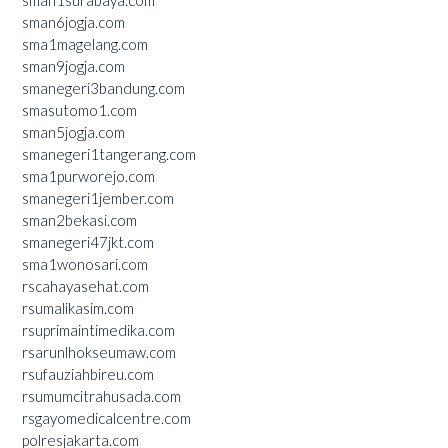
sman6jogja.com
sma1magelang.com
sman9jogja.com
smanegeri3bandung.com
smasutomo1.com
sman5jogja.com
smanegeri1tangerang.com
sma1purworejo.com
smanegeri1jember.com
sman2bekasi.com
smanegeri47jkt.com
sma1wonosari.com
rscahayasehat.com
rsumalikasim.com
rsuprimaintimedika.com
rsarunlhokseumaw.com
rsufauziahbireu.com
rsumumcitrahusada.com
rsgayomedicalcentre.com
polresjakarta.com