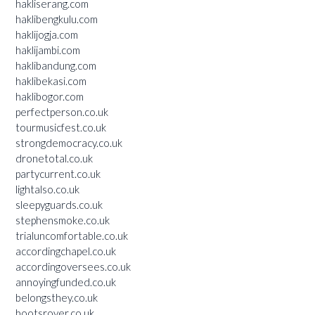
hakliserang.com
haklibengkulu.com
haklijogja.com
haklijambi.com
haklibandung.com
haklibekasi.com
haklibogor.com
perfectperson.co.uk
tourmusicfest.co.uk
strongdemocracy.co.uk
dronetotal.co.uk
partycurrent.co.uk
lightalso.co.uk
sleepyguards.co.uk
stephensmoke.co.uk
trialuncomfortable.co.uk
accordingchapel.co.uk
accordingoversees.co.uk
annoyingfunded.co.uk
belongsthey.co.uk
bootsrover.co.uk