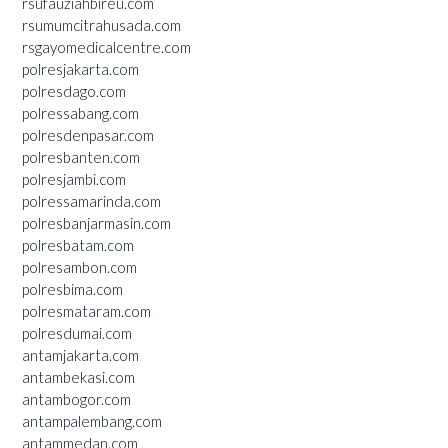
rsufauziahbireu.com
rsumumcitrahusada.com
rsgayomedicalcentre.com
polresjakarta.com
polresdago.com
polressabang.com
polresdenpasar.com
polresbanten.com
polresjambi.com
polressamarinda.com
polresbanjarmasin.com
polresbatam.com
polresambon.com
polresbima.com
polresmataram.com
polresdumai.com
antamjakarta.com
antambekasi.com
antambogor.com
antampalembang.com
antammedan.com