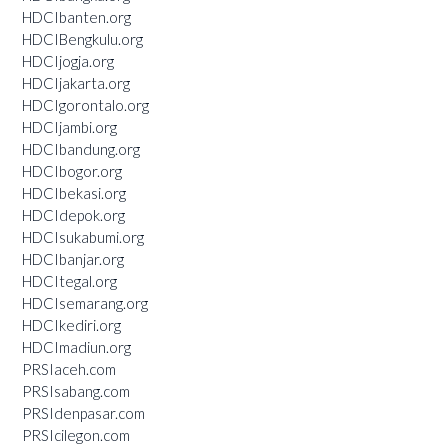
HDCIbanten.org
HDCIBengkulu.org
HDCIjogja.org
HDCIjakarta.org
HDCIgorontalo.org
HDCIjambi.org
HDCIbandung.org
HDCIbogor.org
HDCIbekasi.org
HDCIdepok.org
HDCIsukabumi.org
HDCIbanjar.org
HDCItegal.org
HDCIsemarang.org
HDCIkediri.org
HDCImadiun.org
PRSIaceh.com
PRSIsabang.com
PRSIdenpasar.com
PRSIcilegon.com