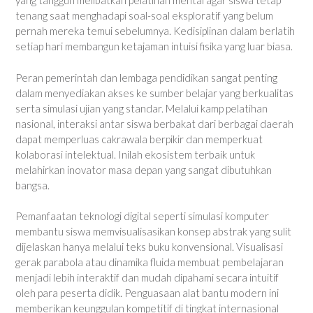
yang tangguh melibatkan pelatihan mental agar siswa tetap
tenang saat menghadapi soal-soal eksploratif yang belum
pernah mereka temui sebelumnya. Kedisiplinan dalam berlatih
setiap hari membangun ketajaman intuisi fisika yang luar biasa.
Peran pemerintah dan lembaga pendidikan sangat penting
dalam menyediakan akses ke sumber belajar yang berkualitas
serta simulasi ujian yang standar. Melalui kamp pelatihan
nasional, interaksi antar siswa berbakat dari berbagai daerah
dapat memperluas cakrawala berpikir dan memperkuat
kolaborasi intelektual. Inilah ekosistem terbaik untuk
melahirkan inovator masa depan yang sangat dibutuhkan
bangsa.
Pemanfaatan teknologi digital seperti simulasi komputer
membantu siswa memvisualisasikan konsep abstrak yang sulit
dijelaskan hanya melalui teks buku konvensional. Visualisasi
gerak parabola atau dinamika fluida membuat pembelajaran
menjadi lebih interaktif dan mudah dipahami secara intuitif
oleh para peserta didik. Penguasaan alat bantu modern ini
memberikan keunggulan kompetitif di tingkat internasional