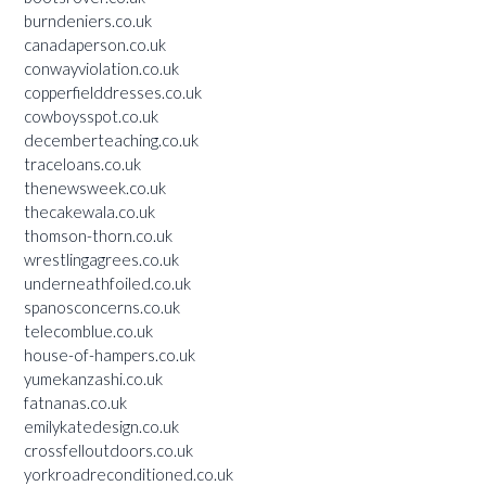
burndeniers.co.uk
canadaperson.co.uk
conwayviolation.co.uk
copperfielddresses.co.uk
cowboysspot.co.uk
decemberteaching.co.uk
traceloans.co.uk
thenewsweek.co.uk
thecakewala.co.uk
thomson-thorn.co.uk
wrestlingagrees.co.uk
underneathfoiled.co.uk
spanosconcerns.co.uk
telecomblue.co.uk
house-of-hampers.co.uk
yumekanzashi.co.uk
fatnanas.co.uk
emilykatedesign.co.uk
crossfelloutdoors.co.uk
yorkroadreconditioned.co.uk