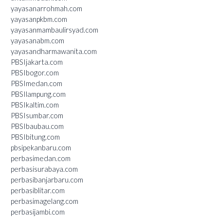
yayasanarrohmah.com
yayasanpkbm.com
yayasanmambaulirsyad.com
yayasanabm.com
yayasandharmawanita.com
PBSIjakarta.com
PBSIbogor.com
PBSImedan.com
PBSIlampung.com
PBSIkaltim.com
PBSIsumbar.com
PBSIbaubau.com
PBSIbitung.com
pbsipekanbaru.com
perbasimedan.com
perbasisurabaya.com
perbasibanjarbaru.com
perbasiblitar.com
perbasimagelang.com
perbasijambi.com