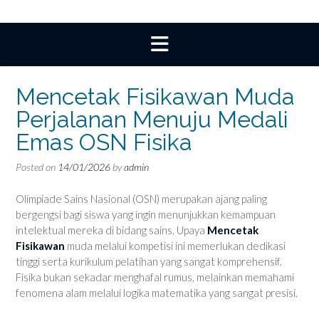
Mencetak Fisikawan Muda
Perjalanan Menuju Medali
Emas OSN Fisika
Posted on
14/01/2026
by
admin
Olimpiade Sains Nasional (OSN) merupakan ajang paling
bergengsi bagi siswa yang ingin menunjukkan kemampuan
intelektual mereka di bidang sains. Upaya
Mencetak
Fisikawan
muda melalui kompetisi ini memerlukan dedikasi
tinggi serta kurikulum pelatihan yang sangat komprehensif.
Fisika bukan sekadar menghafal rumus, melainkan memahami
fenomena alam melalui logika matematika yang sangat presisi.