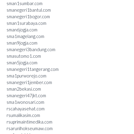
sman1sumbar.com
smanegeri1bantul.com
smanegeri1bogor.com
sman1surabaya.com
sman6jogja.com
sma1magelang.com
sman9jogja.com
smanegeri3bandung.com
smasutomo1.com
sman5jogja.com
smanegeri1tangerang.com
sma1purworejo.com
smanegeri1jember.com
sman2bekasi.com
smanegeri47jkt.com
sma1wonosari.com
rscahayasehat.com
rsumalikasim.com
rsuprimaintimedika.com
rsarunlhokseumaw.com