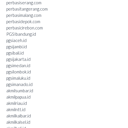
perbasiserang.com
perbasitangerang.com
perbasimalang.com
perbasidepok.com
perbasicirebon.com
PGSIbandung.id
pgsiaceh.id
pgsijambi.id
pgsibali.id
pgsijakarta.id
pgsimedan.id
pgsilombok.id
pgsimaluku.id
pgsimanado.id
akmilsumbar.id
akmilpapua.id
akmilriau.id
akmilntt.id
akmilkalbar.id
akmilkalsel.id