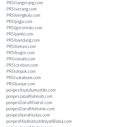
PRSItangerang.com
PRSIserang.com
PRSIbengkulu.com
PRSIjogja.com
PRSIgorontalo.com
PRSIjambi.com
PRSIbandung.com
PRSIbekasi.com
PRSIbogor.com
PRSIcimahi.com
PRSIcirebon.com
PRSIdepok.com
PRSIsukabumi.com
PRSIbanjar.com
ponpesIhyaUlumuddin.com
ponpesJabalRahmah.com
ponpesDarulKhairat.com
ponpesDarulMuhsinin.com
ponpesNurulHudas.com
ponpesMadinatuddiniyahBabul.com