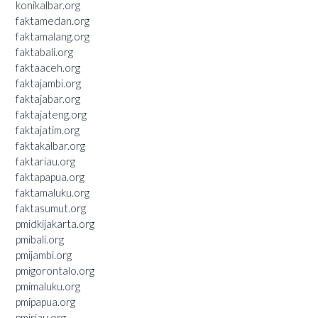
konikalbar.org
faktamedan.org
faktamalang.org
faktabali.org
faktaaceh.org
faktajambi.org
faktajabar.org
faktajateng.org
faktajatim.org
faktakalbar.org
faktariau.org
faktapapua.org
faktamaluku.org
faktasumut.org
pmidkijakarta.org
pmibali.org
pmijambi.org
pmigorontalo.org
pmimaluku.org
pmipapua.org
pmiriau.org