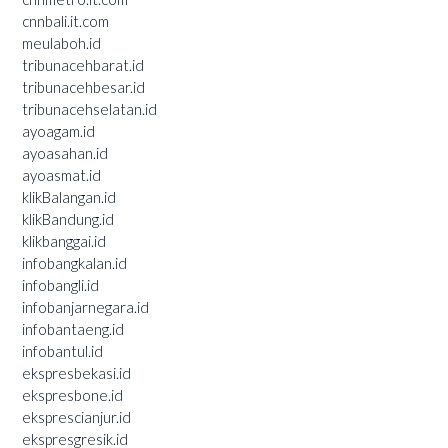
cnnbali.it.com
meulaboh.id
tribunacehbarat.id
tribunacehbesar.id
tribunacehselatan.id
ayoagam.id
ayoasahan.id
ayoasmat.id
klikBalangan.id
klikBandung.id
klikbanggai.id
infobangkalan.id
infobangli.id
infobanjarnegara.id
infobantaeng.id
infobantul.id
ekspresbekasi.id
ekspresbone.id
eksprescianjur.id
ekspresgresik.id