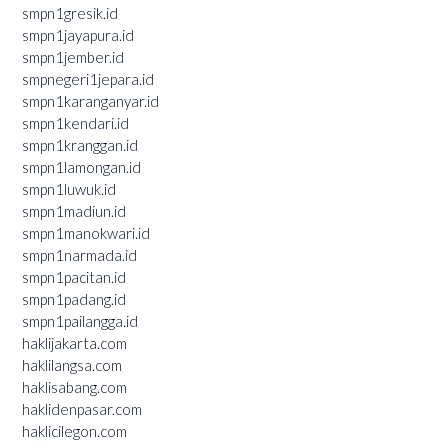
smpn1gresik.id
smpn1jayapura.id
smpn1jember.id
smpnegeri1jepara.id
smpn1karanganyar.id
smpn1kendari.id
smpn1kranggan.id
smpn1lamongan.id
smpn1luwuk.id
smpn1madiun.id
smpn1manokwari.id
smpn1narmada.id
smpn1pacitan.id
smpn1padang.id
smpn1pailangga.id
haklijakarta.com
haklilangsa.com
haklisabang.com
haklidenpasar.com
haklicilegon.com