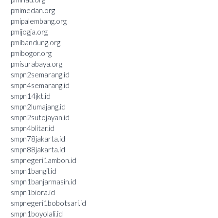
pmimedan.org
pmipalembang.org
pmijogja.org
pmibandung.org
pmibogor.org
pmisurabaya.org
smpn2semarang.id
smpn4semarang.id
smpn14jkt.id
smpn2lumajang.id
smpn2sutojayan.id
smpn4blitar.id
smpn78jakarta.id
smpn88jakarta.id
smpnegeri1ambon.id
smpn1bangil.id
smpn1banjarmasin.id
smpn1biora.id
smpnegeri1bobotsari.id
smpn1boyolali.id