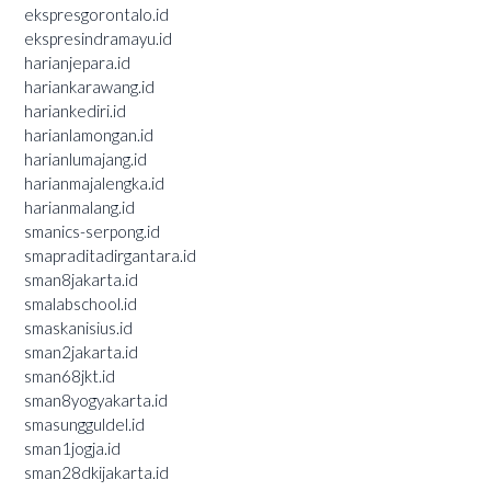
ekspresgorontalo.id
ekspresindramayu.id
harianjepara.id
hariankarawang.id
hariankediri.id
harianlamongan.id
harianlumajang.id
harianmajalengka.id
harianmalang.id
smanics-serpong.id
smapraditadirgantara.id
sman8jakarta.id
smalabschool.id
smaskanisius.id
sman2jakarta.id
sman68jkt.id
sman8yogyakarta.id
smasungguldel.id
sman1jogja.id
sman28dkijakarta.id