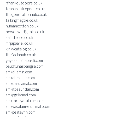
rfrankoutdoors.co.uk
teaparentrepeat.co.uk
thegenerationhub.co.uk
talkingmagpie.co.uk
humancotton.co.uk
newdawndigitals.co.uk
saintfelice.co.uk
mrjapparel.co.uk
kinkycatalog.co.uk
thefaciahub.co.uk
yayasanbinabakti.com
paudtunasbangsa.com
smkal-amin.com
smkal-manar.com
smkdarulamal.com
smkitpasundan.com
smkpgrikamal.com
smktarbiyatululum.com
smkyasalam-elummah.com
smkpelitaynh.com