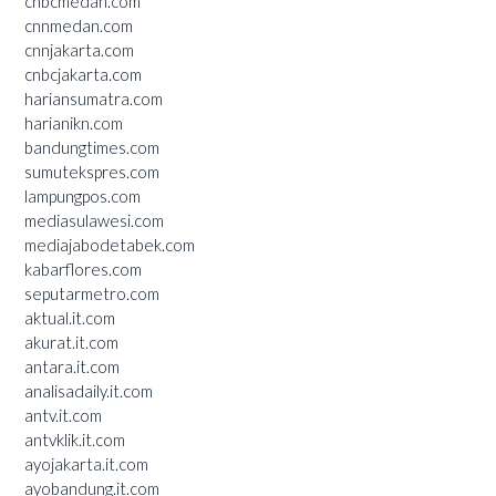
cnbcmedan.com
cnnmedan.com
cnnjakarta.com
cnbcjakarta.com
hariansumatra.com
harianikn.com
bandungtimes.com
sumutekspres.com
lampungpos.com
mediasulawesi.com
mediajabodetabek.com
kabarflores.com
seputarmetro.com
aktual.it.com
akurat.it.com
antara.it.com
analisadaily.it.com
antv.it.com
antvklik.it.com
ayojakarta.it.com
ayobandung.it.com