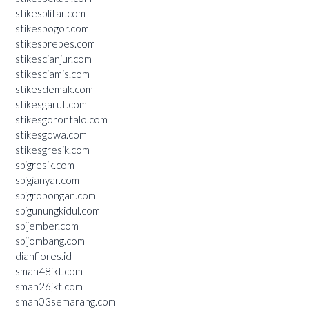
stikesblitar.com
stikesbogor.com
stikesbrebes.com
stikescianjur.com
stikesciamis.com
stikesdemak.com
stikesgarut.com
stikesgorontalo.com
stikesgowa.com
stikesgresik.com
spigresik.com
spigianyar.com
spigrobongan.com
spigunungkidul.com
spijember.com
spijombang.com
dianflores.id
sman48jkt.com
sman26jkt.com
sman03semarang.com