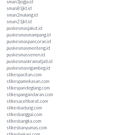
sman3jogja.id
sman81jkt.id
sman2malang.id
sman21jkt.id
puskesmasjakut.id
puskesmasmampang.id
puskesmaspancoran.id
puskesmasmenteng.id
puskesmassenen.id
puskesmaskramatjati.id
puskesmasngambeg.id
stikespacitan.com
stikespamekasan.com
stikespandeglang.com
stikespangandaran.com
stikesacehbarat.com
stikesbadung.com
stikesbanggai.com
stikesbangka.com
stikesbanyumas.com
stikesbekasi.com