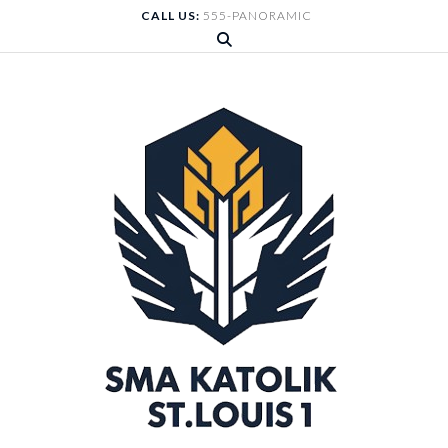
Skip
CALL US:
555-PANORAMIC
to
content