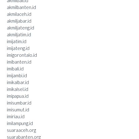
akmilbali.id
akmilbanten.id
akmilaceh.id
akmiljabar.id
akmiljateng.id
akmiljatim.id
imijatim.id
imijateng.id
imigorontalo.id
imibanten.id
imibali.id
imijambi.id
imikalbar.id
imikalsel.id
imipapua.id
imisumbar.id
imisumut.id
imiriau.id
imilampung.id
suaraaceh.org
suarabanten.org