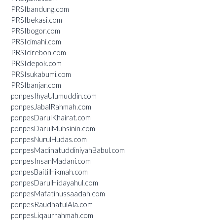
PRSIbandung.com
PRSIbekasi.com
PRSIbogor.com
PRSIcimahi.com
PRSIcirebon.com
PRSIdepok.com
PRSIsukabumi.com
PRSIbanjar.com
ponpesIhyaUlumuddin.com
ponpesJabalRahmah.com
ponpesDarulKhairat.com
ponpesDarulMuhsinin.com
ponpesNurulHudas.com
ponpesMadinatuddiniyahBabul.com
ponpesInsanMadani.com
ponpesBaitilHikmah.com
ponpesDarulHidayahul.com
ponpesMafatihussaadah.com
ponpesRaudhatulAla.com
ponpesLiqaurrahmah.com