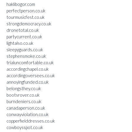
haklibogor.com
perfectperson.co.uk
tourmusicfest.co.uk
strongdemocracy.co.uk
dronetotal.co.uk
partycurrent.co.uk
lightalso.co.uk
sleepyguards.co.uk
stephensmoke.co.uk
trialuncomfortable.co.uk
accordingchapel.co.uk
accordingoversees.co.uk
annoyingfunded.co.uk
belongsthey.co.uk
bootsrover.co.uk
burndeniers.co.uk
canadaperson.co.uk
conwayviolation.co.uk
copperfielddresses.co.uk
cowboysspot.co.uk