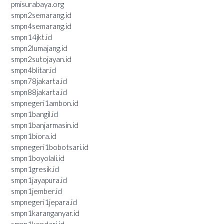
pmisurabaya.org
smpn2semarang.id
smpn4semarang.id
smpn14jkt.id
smpn2lumajang.id
smpn2sutojayan.id
smpn4blitar.id
smpn78jakarta.id
smpn88jakarta.id
smpnegeri1ambon.id
smpn1bangil.id
smpn1banjarmasin.id
smpn1biora.id
smpnegeri1bobotsari.id
smpn1boyolali.id
smpn1gresik.id
smpn1jayapura.id
smpn1jember.id
smpnegeri1jepara.id
smpn1karanganyar.id
smpn1kendari.id