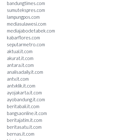
bandungtimes.com
sumutekspres.com
lampungpos.com
mediasulawesi.com
mediajabodetabek.com
kabarflores.com
seputarmetro.com
aktual.it.com
akurat.it.com
antara.it.com
analisadaily.it.com
antv.it.com
antvklik.it.com
ayojakarta.it.com
ayobandung.it.com
beritabali.it.com
bangsaonline.it.com
beritajatim.it.com
beritasatu.it.com
bernas.it.com