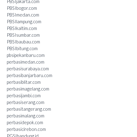
PBSIjakarta.com
PBSIbogor.com
PBSImedan.com
PBSIlampung.com
PBSIkaltim.com
PBSIsumbar.com
PBSIbaubau.com
PBSIbitung.com
pbsipekanbaru.com
perbasimedan.com
perbasisurabaya.com
perbasibanjarbaru.com
perbasiblitar.com
perbasimagelang.com
perbasijambi.com
perbasiserang.com
perbasitangerang.com
perbasimalang.com
perbasidepok.com
perbasicirebon.com
PGSIbandung.id