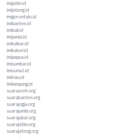
imijatim.id
imijateng.id
imigorontalo.id
imibanten.id
imibali.id
imijambi.id
imikalbar.id
imikalsel.id
imipapua.id
imisumbar.id
imisumut.id
imiriau.id
imilampung.id
suaraaceh.org
suarabanten.org
suarajogja.org
suarajambi.org
suarajabar.org
suarajatim.org
suarajateng.org