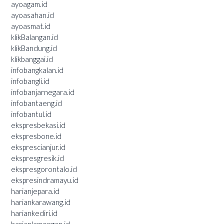
ayoagam.id
ayoasahan.id
ayoasmat.id
klikBalangan.id
klikBandung.id
klikbanggai.id
infobangkalan.id
infobangli.id
infobanjarnegara.id
infobantaeng.id
infobantul.id
ekspresbekasi.id
ekspresbone.id
eksprescianjur.id
ekspresgresik.id
ekspresgorontalo.id
ekspresindramayu.id
harianjepara.id
hariankarawang.id
hariankediri.id
harianlamongan.id