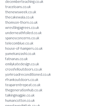
decemberteaching.co.uk
traceloans.co.uk
thenewsweek.co.uk
thecakewala.co.uk
thomson-thorn.co.uk
wrestlingagrees.co.uk
underneathfoiled.co.uk
spanosconcerns.co.uk
telecomblue.co.uk
house-of-hampers.co.uk
yumekanzashi.co.uk
fatnanas.co.uk
emilykatedesign.co.uk
crossfelloutdoors.co.uk
yorkroadreconditioned.co.uk
rfrankoutdoors.co.uk
teaparentrepeat.co.uk
thegenerationhub.co.uk
talkingmagpie.co.uk
humancotton.co.uk
newdawndigitals.co.uk