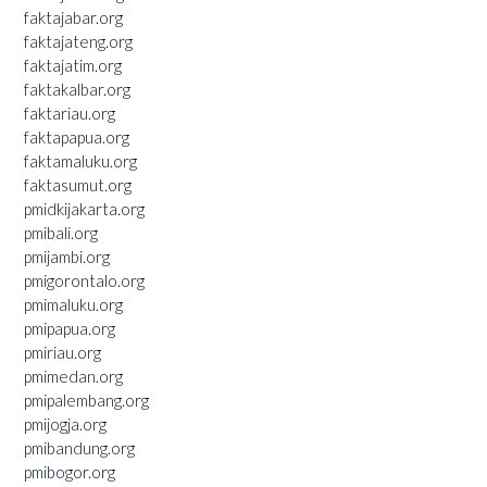
faktajabar.org
faktajateng.org
faktajatim.org
faktakalbar.org
faktariau.org
faktapapua.org
faktamaluku.org
faktasumut.org
pmidkijakarta.org
pmibali.org
pmijambi.org
pmigorontalo.org
pmimaluku.org
pmipapua.org
pmiriau.org
pmimedan.org
pmipalembang.org
pmijogja.org
pmibandung.org
pmibogor.org