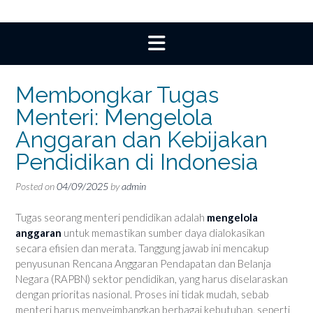
Membongkar Tugas
Menteri: Mengelola
Anggaran dan Kebijakan
Pendidikan di Indonesia
Posted on
04/09/2025
by
admin
Tugas seorang menteri pendidikan adalah
mengelola
anggaran
untuk memastikan sumber daya dialokasikan
secara efisien dan merata. Tanggung jawab ini mencakup
penyusunan Rencana Anggaran Pendapatan dan Belanja
Negara (RAPBN) sektor pendidikan, yang harus diselaraskan
dengan prioritas nasional. Proses ini tidak mudah, sebab
menteri harus menyeimbangkan berbagai kebutuhan, seperti