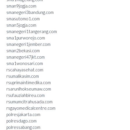
sman9jogja.com
smanegeri3bandung.com
smasutomo1.com
sman5jogja.com
smanegeri1tangerang.com
sma1purworejo.com
smanegeri1jember.com
sman2bekasi.com
smanegeri47jkt.com
sma1wonosari.com
rscahayasehat.com
rsumalikasim.com
rsuprimaintimedika.com
rsarunlhokseumaw.com
rsufauziahbireu.com
rsumumcitrahusada.com
rsgayomedicalcentre.com
polresjakarta.com
polresdago.com
polressabang.com