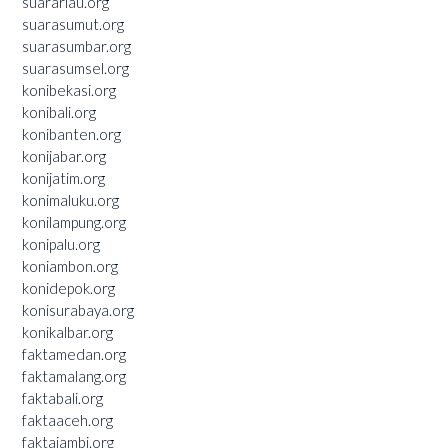
suarariau.org
suarasumut.org
suarasumbar.org
suarasumsel.org
konibekasi.org
konibali.org
konibanten.org
konijabar.org
konijatim.org
konimaluku.org
konilampung.org
konipalu.org
koniambon.org
konidepok.org
konisurabaya.org
konikalbar.org
faktamedan.org
faktamalang.org
faktabali.org
faktaaceh.org
faktajambi.org