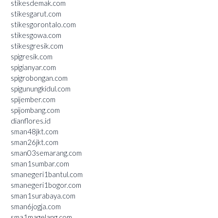
stikesdemak.com
stikesgarut.com
stikesgorontalo.com
stikesgowa.com
stikesgresik.com
spigresik.com
spigianyar.com
spigrobongan.com
spigunungkidul.com
spijember.com
spijombang.com
dianflores.id
sman48jkt.com
sman26jkt.com
sman03semarang.com
sman1sumbar.com
smanegeri1bantul.com
smanegeri1bogor.com
sman1surabaya.com
sman6jogja.com
sma1magelang.com