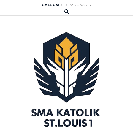
Skip
CALL US:
555-PANORAMIC
to
content