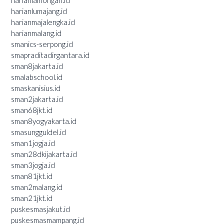
harianlumajang.id
harianmajalengka.id
harianmalang.id
smanics-serpong.id
smapraditadirgantara.id
sman8jakarta.id
smalabschool.id
smaskanisius.id
sman2jakarta.id
sman68jkt.id
sman8yogyakarta.id
smasungguldel.id
sman1jogja.id
sman28dkijakarta.id
sman3jogja.id
sman81jkt.id
sman2malang.id
sman21jkt.id
puskesmasjakut.id
puskesmasmampang.id