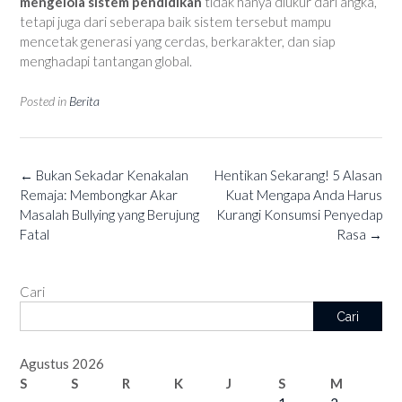
mengelola sistem pendidikan
tidak hanya diukur dari angka,
tetapi juga dari seberapa baik sistem tersebut mampu
mencetak generasi yang cerdas, berkarakter, dan siap
menghadapi tantangan global.
Posted in
Berita
Post
←
Bukan Sekadar Kenakalan
Hentikan Sekarang! 5 Alasan
navigation
Remaja: Membongkar Akar
Kuat Mengapa Anda Harus
Masalah Bullying yang Berujung
Kurangi Konsumsi Penyedap
Fatal
Rasa
→
Cari
Cari
Agustus 2026
S
S
R
K
J
S
M