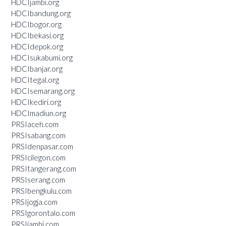
HDCIjambi.org
HDCIbandung.org
HDCIbogor.org
HDCIbekasi.org
HDCIdepok.org
HDCIsukabumi.org
HDCIbanjar.org
HDCItegal.org
HDCIsemarang.org
HDCIkediri.org
HDCImadiun.org
PRSIaceh.com
PRSIsabang.com
PRSIdenpasar.com
PRSIcilegon.com
PRSItangerang.com
PRSIserang.com
PRSIbengkulu.com
PRSIjogja.com
PRSIgorontalo.com
PRSIjambi.com