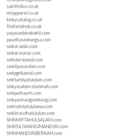
saintfelice.co.uk
mrjapparel.co.uk
kinkycatalog.co.uk
thefaciahub.co.uk
yayasanbinabakti.com
paudtunasbangsa.com
smkal-amin.com
smkal-manar.com
smkdarulamal.com
smkitpasundan.com
smkpgrikamal.com
smktarbiyatululum.com
smkyasalam-elummah.com
smkpelitaynh.com
smkyasinacigombong.com
smknahdatululama.com
smkitraudhatululum.com
SMKMIFTAHULSALAM.com
SMKSILIWANGIMANDIRI.com
SMKMANDIRIBERKAH.com