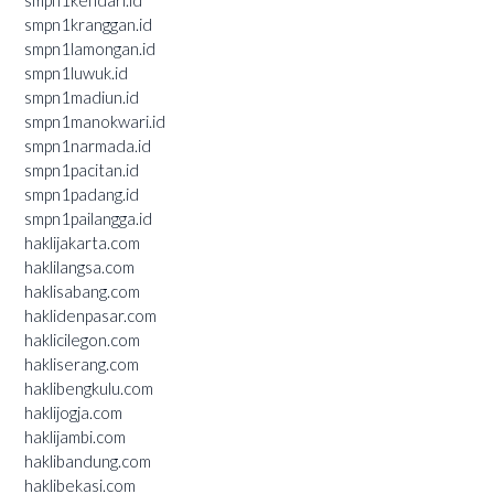
smpn1kranggan.id
smpn1lamongan.id
smpn1luwuk.id
smpn1madiun.id
smpn1manokwari.id
smpn1narmada.id
smpn1pacitan.id
smpn1padang.id
smpn1pailangga.id
haklijakarta.com
haklilangsa.com
haklisabang.com
haklidenpasar.com
haklicilegon.com
hakliserang.com
haklibengkulu.com
haklijogja.com
haklijambi.com
haklibandung.com
haklibekasi.com