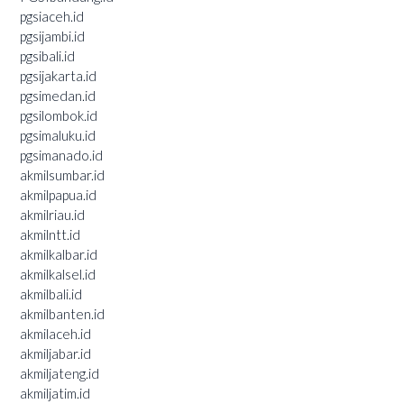
pgsiaceh.id
pgsijambi.id
pgsibali.id
pgsijakarta.id
pgsimedan.id
pgsilombok.id
pgsimaluku.id
pgsimanado.id
akmilsumbar.id
akmilpapua.id
akmilriau.id
akmilntt.id
akmilkalbar.id
akmilkalsel.id
akmilbali.id
akmilbanten.id
akmilaceh.id
akmiljabar.id
akmiljateng.id
akmiljatim.id