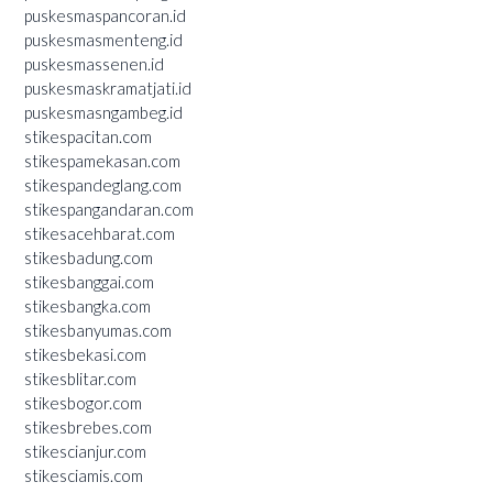
puskesmaspancoran.id
puskesmasmenteng.id
puskesmassenen.id
puskesmaskramatjati.id
puskesmasngambeg.id
stikespacitan.com
stikespamekasan.com
stikespandeglang.com
stikespangandaran.com
stikesacehbarat.com
stikesbadung.com
stikesbanggai.com
stikesbangka.com
stikesbanyumas.com
stikesbekasi.com
stikesblitar.com
stikesbogor.com
stikesbrebes.com
stikescianjur.com
stikesciamis.com