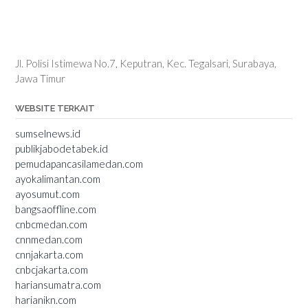
Jl. Polisi Istimewa No.7, Keputran, Kec. Tegalsari, Surabaya,
Jawa Timur
WEBSITE TERKAIT
sumselnews.id
publikjabodetabek.id
pemudapancasilamedan.com
ayokalimantan.com
ayosumut.com
bangsaoffline.com
cnbcmedan.com
cnnmedan.com
cnnjakarta.com
cnbcjakarta.com
hariansumatra.com
harianikn.com