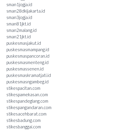
sman1jogja.id
sman28dkijakarta.id
sman3jogja.id
sman81jkt.id
sman2malang.id
sman21jkt.id
puskesmasjakut.id
puskesmasmampang.id
puskesmaspancoran.id
puskesmasmenteng.id
puskesmassenen.id
puskesmaskramatjati.id
puskesmasngambeg.id
stikespacitan.com
stikespamekasan.com
stikespandeglang.com
stikespangandaran.com
stikesacehbarat.com
stikesbadung.com
stikesbanggai.com