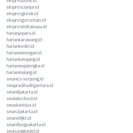
ekspresbone.id
eksprescianjur.id
ekspresgresik.id
ekspresgorontalo.id
ekspresindramayu.id
harianjepara.id
hariankarawang.id
hariankediri.id
harianlamongan.id
harianlumajang.id
harianmajalengka.id
harianmalang.id
smanics-serpong.id
smapraditadirgantara.id
sman8jakarta.id
smalabschool.id
smaskanisius.id
sman2jakarta.id
sman68jkt.id
sman8yogyakarta.id
smasungguldel.id