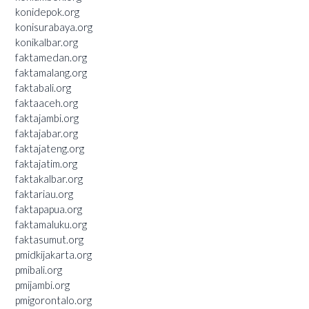
konidepok.org
konisurabaya.org
konikalbar.org
faktamedan.org
faktamalang.org
faktabali.org
faktaaceh.org
faktajambi.org
faktajabar.org
faktajateng.org
faktajatim.org
faktakalbar.org
faktariau.org
faktapapua.org
faktamaluku.org
faktasumut.org
pmidkijakarta.org
pmibali.org
pmijambi.org
pmigorontalo.org