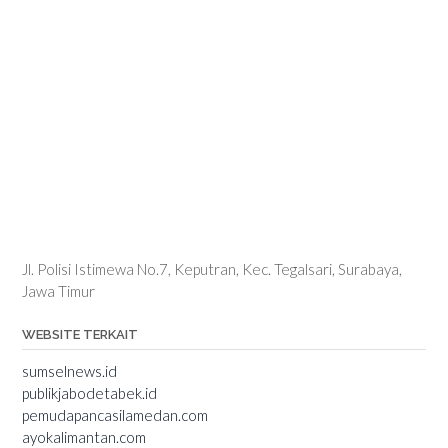
Jl. Polisi Istimewa No.7, Keputran, Kec. Tegalsari, Surabaya,
Jawa Timur
WEBSITE TERKAIT
sumselnews.id
publikjabodetabek.id
pemudapancasilamedan.com
ayokalimantan.com