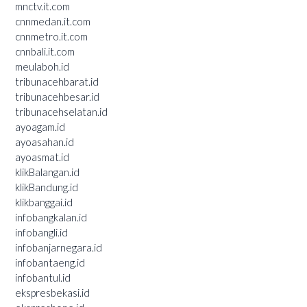
mnctv.it.com
cnnmedan.it.com
cnnmetro.it.com
cnnbali.it.com
meulaboh.id
tribunacehbarat.id
tribunacehbesar.id
tribunacehselatan.id
ayoagam.id
ayoasahan.id
ayoasmat.id
klikBalangan.id
klikBandung.id
klikbanggai.id
infobangkalan.id
infobangli.id
infobanjarnegara.id
infobantaeng.id
infobantul.id
ekspresbekasi.id