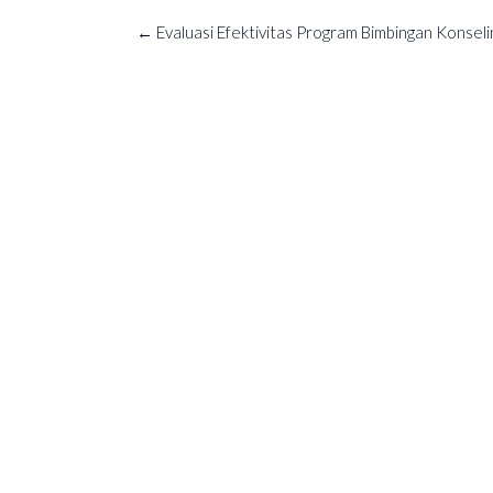
Post
←
Evaluasi Efektivitas Program Bimbingan Konseli
navigation