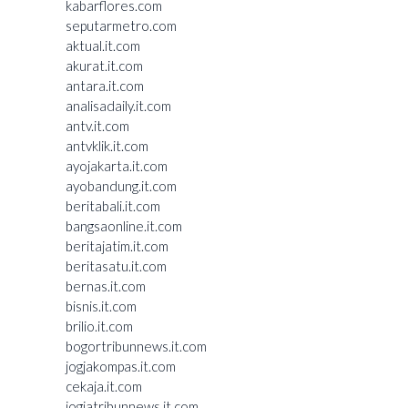
kabarflores.com
seputarmetro.com
aktual.it.com
akurat.it.com
antara.it.com
analisadaily.it.com
antv.it.com
antvklik.it.com
ayojakarta.it.com
ayobandung.it.com
beritabali.it.com
bangsaonline.it.com
beritajatim.it.com
beritasatu.it.com
bernas.it.com
bisnis.it.com
brilio.it.com
bogortribunnews.it.com
jogjakompas.it.com
cekaja.it.com
jogjatribunnews.it.com