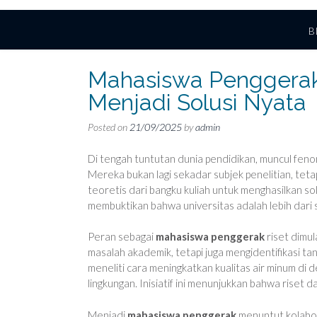
B
Mahasiswa Penggerak 
Menjadi Solusi Nyata
Posted on
21/09/2025
by
admin
Di tengah tuntutan dunia pendidikan, muncul fen
Mereka bukan lagi sekadar subjek penelitian, te
teoretis dari bangku kuliah untuk menghasilkan so
membuktikan bahwa universitas adalah lebih dari s
Peran sebagai
mahasiswa penggerak
riset dimul
masalah akademik, tetapi juga mengidentifikasi ta
meneliti cara meningkatkan kualitas air minum di
lingkungan. Inisiatif ini menunjukkan bahwa riset 
Menjadi
mahasiswa penggerak
menuntut kolabor