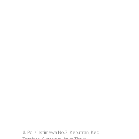
Jl. Polisi Istimewa No.7, Keputran, Kec.
Tegalsari, Surabaya, Jawa Timur