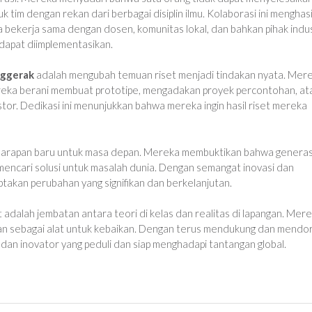
tim dengan rekan dari berbagai disiplin ilmu. Kolaborasi ini menghas
a bekerja sama dengan dosen, komunitas lokal, dan bahkan pihak indus
dapat diimplementasikan.
nggerak
adalah mengubah temuan riset menjadi tindakan nyata. Mer
 Mereka berani membuat prototipe, mengadakan proyek percontohan, at
or. Dedikasi ini menunjukkan bahwa mereka ingin hasil riset mereka
harapan baru untuk masa depan. Mereka membuktikan bahwa generas
m mencari solusi untuk masalah dunia. Dengan semangat inovasi dan
takan perubahan yang signifikan dan berkelanjutan.
t adalah jembatan antara teori di kelas dan realitas di lapangan. Mer
tian sebagai alat untuk kebaikan. Dengan terus mendukung dan mendo
an dan inovator yang peduli dan siap menghadapi tantangan global.