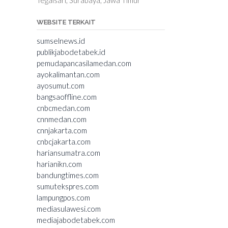
WEBSITE TERKAIT
sumselnews.id
publikjabodetabek.id
pemudapancasilamedan.com
ayokalimantan.com
ayosumut.com
bangsaoffline.com
cnbcmedan.com
cnnmedan.com
cnnjakarta.com
cnbcjakarta.com
hariansumatra.com
harianikn.com
bandungtimes.com
sumutekspres.com
lampungpos.com
mediasulawesi.com
mediajabodetabek.com