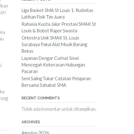
ilkan
Liga Basket SMA St Louis 1: Rutinitas
tri
Latihan Fisik Tim Juara
Rahasia Kuota Jalur Prestasi SMAK St
Louis & Bobot Rapor Swasta
eka
Orkestra Unik SMAK St. Louis
au
Surabaya Pakai Alat Musik Barang
Bekas
Layanan Dengar Curhat Siswi
Mencegah Kekerasan Hubungan
i
Pacaran
Seni Saling Tukar Catatan Pelajaran
Bersama Sahabat SMA
eka
rong
RECENT COMMENTS
Tidak ada komentar untuk ditampilkan.
ARCHIVES
Agustus 2026