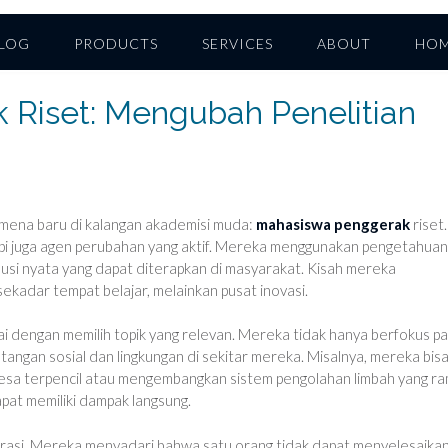
LOG
PRODUCTS
SERVICES
ABOUT
HO
Riset: Mengubah Penelitian
omena baru di kalangan akademisi muda:
mahasiswa penggerak
riset.
tapi juga agen perubahan yang aktif. Mereka menggunakan pengetahuan
lusi nyata yang dapat diterapkan di masyarakat. Kisah mereka
ekadar tempat belajar, melainkan pusat inovasi.
ai dengan memilih topik yang relevan. Mereka tidak hanya berfokus p
ntangan sosial dan lingkungan di sekitar mereka. Misalnya, mereka bis
 desa terpencil atau mengembangkan sistem pengolahan limbah yang r
dapat memiliki dampak langsung.
asi. Mereka menyadari bahwa satu orang tidak dapat menyelesaika