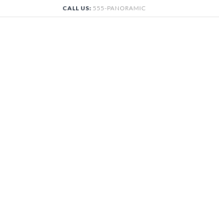
Skip
CALL US:
555-PANORAMIC
to
content