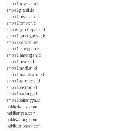
smpn1boyolali.id
smpn1gresik.id
smpn1jayapura.id
smpn1jember.id
smpnegeri1jepara.id
smpn1karanganyar.id
smpn1kendari.id
smpn1kranggan.id
smpn1lamongan.id
smpn1luwuk.id
smpn1madiun.id
smpn1manokwari.id
smpn1narmada.id
smpn1pacitan.id
smpn1padang.id
smpn1pailangga.id
haklijakarta.com
haklilangsa.com
haklisabang.com
haklidenpasar.com