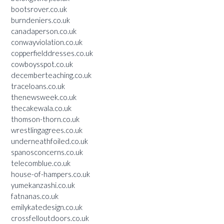
bootsrover.co.uk
burndeniers.co.uk
canadaperson.co.uk
conwayviolation.co.uk
copperfielddresses.co.uk
cowboysspot.co.uk
decemberteaching.co.uk
traceloans.co.uk
thenewsweek.co.uk
thecakewala.co.uk
thomson-thorn.co.uk
wrestlingagrees.co.uk
underneathfoiled.co.uk
spanosconcerns.co.uk
telecomblue.co.uk
house-of-hampers.co.uk
yumekanzashi.co.uk
fatnanas.co.uk
emilykatedesign.co.uk
crossfelloutdoors.co.uk