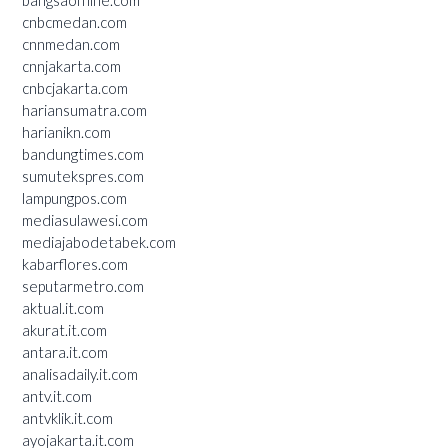
cnbcmedan.com
cnnmedan.com
cnnjakarta.com
cnbcjakarta.com
hariansumatra.com
harianikn.com
bandungtimes.com
sumutekspres.com
lampungpos.com
mediasulawesi.com
mediajabodetabek.com
kabarflores.com
seputarmetro.com
aktual.it.com
akurat.it.com
antara.it.com
analisadaily.it.com
antv.it.com
antvklik.it.com
ayojakarta.it.com