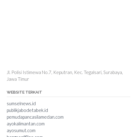
Jl. Polisi Istimewa No.7, Keputran, Kec. Tegalsari, Surabaya,
Jawa Timur
WEBSITE TERKAIT
sumselnews.id
publikjabodetabek.id
pemudapancasilamedan.com
ayokalimantan.com
ayosumut.com
bangsaoffline.com