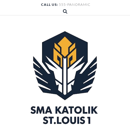
Skip
CALL US:
555-PANORAMIC
to
content