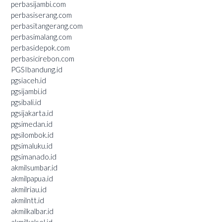
perbasijambi.com
perbasiserang.com
perbasitangerang.com
perbasimalang.com
perbasidepok.com
perbasicirebon.com
PGSIbandung.id
pgsiaceh.id
pgsijambi.id
pgsibali.id
pgsijakarta.id
pgsimedan.id
pgsilombok.id
pgsimaluku.id
pgsimanado.id
akmilsumbar.id
akmilpapua.id
akmilriau.id
akmilntt.id
akmilkalbar.id
akmilkalsel.id