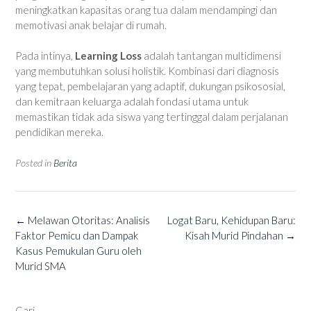
meningkatkan kapasitas orang tua dalam mendampingi dan
memotivasi anak belajar di rumah.
Pada intinya,
Learning Loss
adalah tantangan multidimensi
yang membutuhkan solusi holistik. Kombinasi dari diagnosis
yang tepat, pembelajaran yang adaptif, dukungan psikososial,
dan kemitraan keluarga adalah fondasi utama untuk
memastikan tidak ada siswa yang tertinggal dalam perjalanan
pendidikan mereka.
Posted in
Berita
Post
←
Melawan Otoritas: Analisis
Logat Baru, Kehidupan Baru:
navigation
Faktor Pemicu dan Dampak
Kisah Murid Pindahan
→
Kasus Pemukulan Guru oleh
Murid SMA
Cari