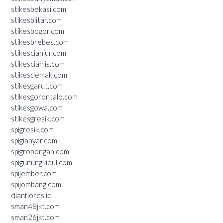
stikesbekasi.com
stikesblitar.com
stikesbogor.com
stikesbrebes.com
stikescianjur.com
stikesciamis.com
stikesdemak.com
stikesgarut.com
stikesgorontalo.com
stikesgowa.com
stikesgresik.com
spigresik.com
spigianyar.com
spigrobongan.com
spigunungkidul.com
spijember.com
spijombang.com
dianflores.id
sman48jkt.com
sman26jkt.com