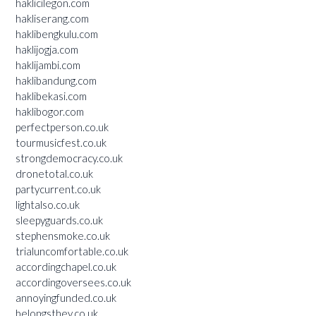
haklicilegon.com
hakliserang.com
haklibengkulu.com
haklijogja.com
haklijambi.com
haklibandung.com
haklibekasi.com
haklibogor.com
perfectperson.co.uk
tourmusicfest.co.uk
strongdemocracy.co.uk
dronetotal.co.uk
partycurrent.co.uk
lightalso.co.uk
sleepyguards.co.uk
stephensmoke.co.uk
trialuncomfortable.co.uk
accordingchapel.co.uk
accordingoversees.co.uk
annoyingfunded.co.uk
belongsthey.co.uk