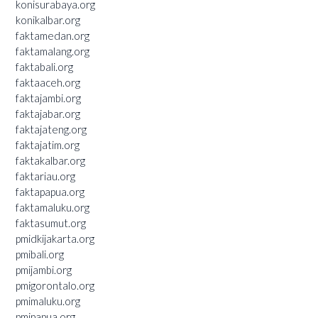
konisurabaya.org
konikalbar.org
faktamedan.org
faktamalang.org
faktabali.org
faktaaceh.org
faktajambi.org
faktajabar.org
faktajateng.org
faktajatim.org
faktakalbar.org
faktariau.org
faktapapua.org
faktamaluku.org
faktasumut.org
pmidkijakarta.org
pmibali.org
pmijambi.org
pmigorontalo.org
pmimaluku.org
pmipapua.org