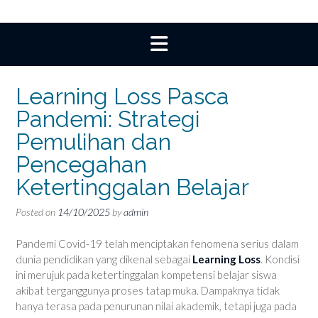
Learning Loss Pasca
Pandemi: Strategi
Pemulihan dan
Pencegahan
Ketertinggalan Belajar
Posted on
14/10/2025
by
admin
Pandemi Covid-19 telah menciptakan fenomena serius dalam
dunia pendidikan yang dikenal sebagai
Learning Loss
. Kondisi
ini merujuk pada ketertinggalan kompetensi belajar siswa
akibat terganggunya proses tatap muka. Dampaknya tidak
hanya terasa pada penurunan nilai akademik, tetapi juga pada