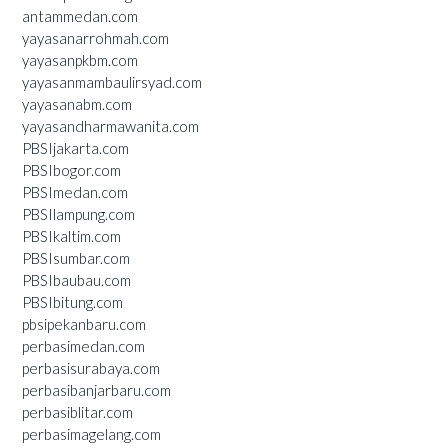
antammedan.com
yayasanarrohmah.com
yayasanpkbm.com
yayasanmambaulirsyad.com
yayasanabm.com
yayasandharmawanita.com
PBSIjakarta.com
PBSIbogor.com
PBSImedan.com
PBSIlampung.com
PBSIkaltim.com
PBSIsumbar.com
PBSIbaubau.com
PBSIbitung.com
pbsipekanbaru.com
perbasimedan.com
perbasisurabaya.com
perbasibanjarbaru.com
perbasiblitar.com
perbasimagelang.com