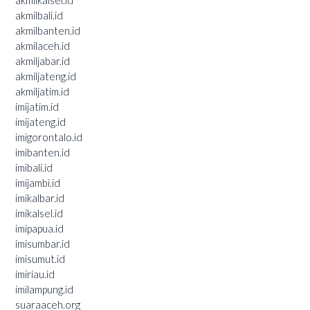
akmilbali.id
akmilbanten.id
akmilaceh.id
akmiljabar.id
akmiljateng.id
akmiljatim.id
imijatim.id
imijateng.id
imigorontalo.id
imibanten.id
imibali.id
imijambi.id
imikalbar.id
imikalsel.id
imipapua.id
imisumbar.id
imisumut.id
imiriau.id
imilampung.id
suaraaceh.org