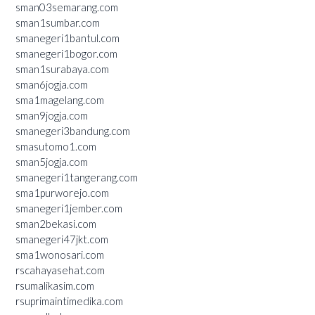
sman03semarang.com
sman1sumbar.com
smanegeri1bantul.com
smanegeri1bogor.com
sman1surabaya.com
sman6jogja.com
sma1magelang.com
sman9jogja.com
smanegeri3bandung.com
smasutomo1.com
sman5jogja.com
smanegeri1tangerang.com
sma1purworejo.com
smanegeri1jember.com
sman2bekasi.com
smanegeri47jkt.com
sma1wonosari.com
rscahayasehat.com
rsumalikasim.com
rsuprimaintimedika.com