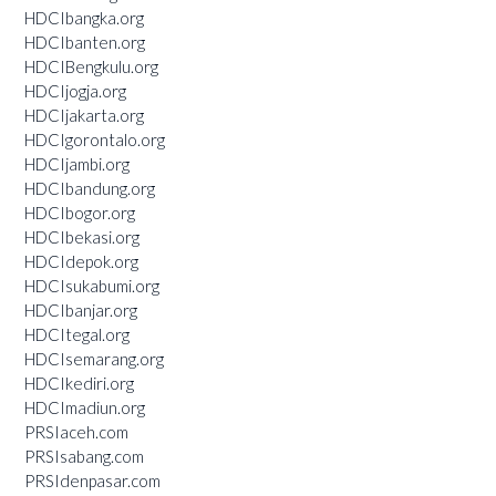
HDCIbangka.org
HDCIbanten.org
HDCIBengkulu.org
HDCIjogja.org
HDCIjakarta.org
HDCIgorontalo.org
HDCIjambi.org
HDCIbandung.org
HDCIbogor.org
HDCIbekasi.org
HDCIdepok.org
HDCIsukabumi.org
HDCIbanjar.org
HDCItegal.org
HDCIsemarang.org
HDCIkediri.org
HDCImadiun.org
PRSIaceh.com
PRSIsabang.com
PRSIdenpasar.com