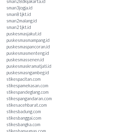
sman28dkijakarta.id
sman3jogja.id
sman81jkt.id
sman2malang.id
sman21jkt.id
puskesmasjakut.id
puskesmasmampang.id
puskesmaspancoran.id
puskesmasmenteng.id
puskesmassenen.id
puskesmaskramatjati.id
puskesmasngambeg.id
stikespacitan.com
stikespamekasan.com
stikespandeglang.com
stikespangandaran.com
stikesacehbarat.com
stikesbadung.com
stikesbanggai.com
stikesbangka.com
stikesbanyumas.com