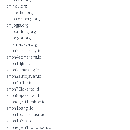
pmiriau.org
pmimedan.org
pmipalembang.org
pmijogja.org
pmibandung.org
pmibogor.org
pmisurabaya.org
smpn2semarang.id
smpn4semarang.id
smpn14jkt.id
smpn2lumajang.id
smpn2sutojayan.id
smpn4blitar.id
smpn78jakarta.id
smpn88jakarta.id
smpnegeri1ambon.id
smpn1bangil.id
smpn1banjarmasin.id
smpn1biora.id
smpnegeri1bobotsari.id