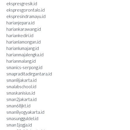
ekspresgresik.id
ekspresgorontalo.id
ekspresindramayu.id
harianjepara.id
hariankarawang.id
hariankediri.id
harianlamongan.id
harianlumajang.id
harianmajalengka.id
harianmalang.id
smanics-serpong.id
smapraditadirgantara.id
sman8jakarta.id
smalabschool.id
smaskanisius.id
sman2jakarta.id
sman68jkt.id
sman8yogyakarta.id
smasungguldel.id
sman1jogja.id