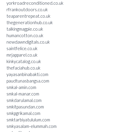
yorkroadreconditioned.co.uk
rfrankoutdoors.co.uk
teaparentrepeat.co.uk
thegenerationhub.co.uk
talkingmagpie.co.uk
humancotton.co.uk
newdawndigitals.co.uk
saintfelice.co.uk
mrjapparel.co.uk
kinkycatalog.co.uk
thefaciahub.co.uk
yayasanbinabakti.com
paudtunasbangsa.com
smkal-amin.com
smkal-manar.com
smkdarulamal.com
smkitpasundan.com
smkpgrikamal.com
smktarbiyatululum.com
smkyasalam-elummah.com