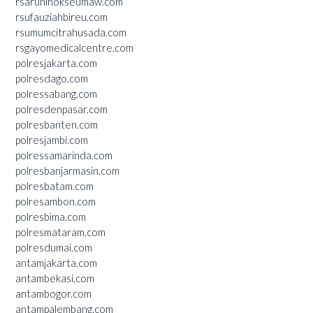
rsarunlhokseumaw.com
rsufauziahbireu.com
rsumumcitrahusada.com
rsgayomedicalcentre.com
polresjakarta.com
polresdago.com
polressabang.com
polresdenpasar.com
polresbanten.com
polresjambi.com
polressamarinda.com
polresbanjarmasin.com
polresbatam.com
polresambon.com
polresbima.com
polresmataram.com
polresdumai.com
antamjakarta.com
antambekasi.com
antambogor.com
antampalembang.com