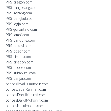
PRSIcilegon.com
PRSItangerang.com
PRSIserang.com
PRSIbengkulu.com
PRSIjogja.com
PRSIgorontalo.com
PRSIjambi.com
PRSIbandung.com
PRSIbekasi.com
PRSIbogor.com
PRSIcimahi.com
PRSIcirebon.com
PRSIdepok.com
PRSIsukabumi.com
PRSIbanjar.com
ponpesIhyaUlumuddin.com
ponpesJabalRahmah.com
ponpesDarulKhairat.com
ponpesDarulMuhsinin.com
ponpesNurulHudas.com
ponpesMadinatuddiniyahBabul.com