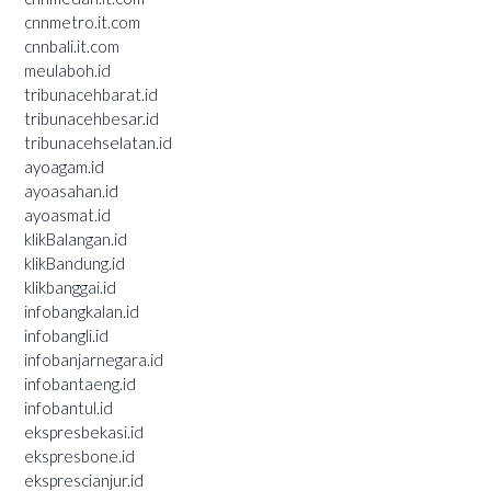
cnnmetro.it.com
cnnbali.it.com
meulaboh.id
tribunacehbarat.id
tribunacehbesar.id
tribunacehselatan.id
ayoagam.id
ayoasahan.id
ayoasmat.id
klikBalangan.id
klikBandung.id
klikbanggai.id
infobangkalan.id
infobangli.id
infobanjarnegara.id
infobantaeng.id
infobantul.id
ekspresbekasi.id
ekspresbone.id
eksprescianjur.id