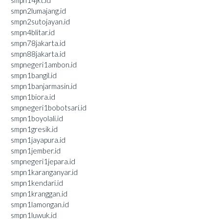
smpn2lumajang.id
smpn2sutojayan.id
smpn4blitar.id
smpn78jakarta.id
smpn88jakarta.id
smpnegeri1ambon.id
smpn1bangil.id
smpn1banjarmasin.id
smpn1biora.id
smpnegeri1bobotsari.id
smpn1boyolali.id
smpn1gresik.id
smpn1jayapura.id
smpn1jember.id
smpnegeri1jepara.id
smpn1karanganyar.id
smpn1kendari.id
smpn1kranggan.id
smpn1lamongan.id
smpn1luwuk.id