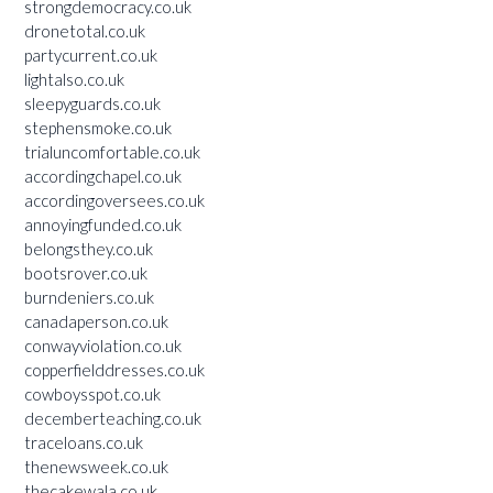
strongdemocracy.co.uk
dronetotal.co.uk
partycurrent.co.uk
lightalso.co.uk
sleepyguards.co.uk
stephensmoke.co.uk
trialuncomfortable.co.uk
accordingchapel.co.uk
accordingoversees.co.uk
annoyingfunded.co.uk
belongsthey.co.uk
bootsrover.co.uk
burndeniers.co.uk
canadaperson.co.uk
conwayviolation.co.uk
copperfielddresses.co.uk
cowboysspot.co.uk
decemberteaching.co.uk
traceloans.co.uk
thenewsweek.co.uk
thecakewala.co.uk