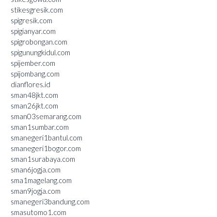
stikesgresik.com
spigresik.com
spigianyar.com
spigrobongan.com
spigunungkidul.com
spijember.com
spijombang.com
dianflores.id
sman48jkt.com
sman26jkt.com
sman03semarang.com
sman1sumbar.com
smanegeri1bantul.com
smanegeri1bogor.com
sman1surabaya.com
sman6jogja.com
sma1magelang.com
sman9jogja.com
smanegeri3bandung.com
smasutomo1.com