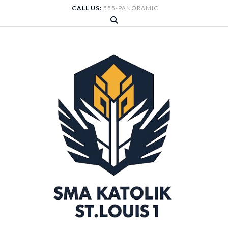
Skip
CALL US:
555-PANORAMIC
to
content