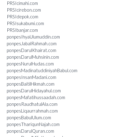
PRSIcimahi.com
PRSIcirebon.com
PRSIdepok.com
PRSIsukabumi.com
PRSIbanjar.com
ponpesIhyaUlumuddin.com
ponpesJabalRahmah.com
ponpesDarulKhairat.com
ponpesDarulMuhsinin.com
ponpesNurulHudas.com
ponpesMadinatuddiniyahBabul.com
ponpesInsanMadani.com
ponpesBaitilHikmah.com
ponpesDarulHidayahul.com
ponpesMafatihussaadah.com
ponpesRaudhatulAla.com
ponpesLiqaurrahmah.com
ponpesBabulUlum.com
ponpesThariqunNajah.com
ponpesDarulQuran.com