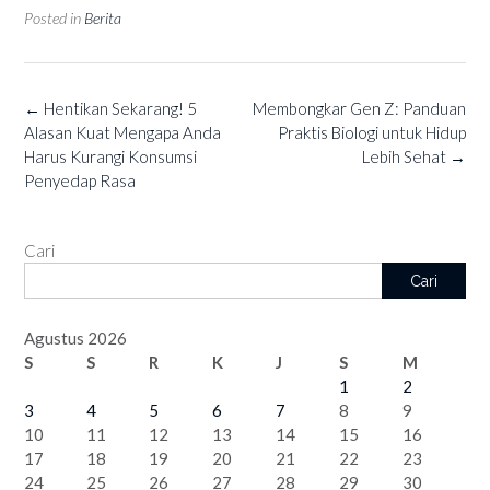
Posted in
Berita
Post
←
Hentikan Sekarang! 5
Membongkar Gen Z: Panduan
navigation
Alasan Kuat Mengapa Anda
Praktis Biologi untuk Hidup
Harus Kurangi Konsumsi
Lebih Sehat
→
Penyedap Rasa
Cari
Cari
Agustus 2026
S
S
R
K
J
S
M
1
2
3
4
5
6
7
8
9
10
11
12
13
14
15
16
17
18
19
20
21
22
23
24
25
26
27
28
29
30