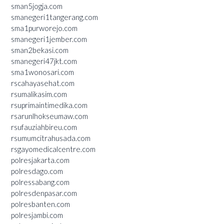
sman5jogja.com
smanegeri1tangerang.com
sma1purworejo.com
smanegeri1jember.com
sman2bekasi.com
smanegeri47jkt.com
sma1wonosari.com
rscahayasehat.com
rsumalikasim.com
rsuprimaintimedika.com
rsarunlhokseumaw.com
rsufauziahbireu.com
rsumumcitrahusada.com
rsgayomedicalcentre.com
polresjakarta.com
polresdago.com
polressabang.com
polresdenpasar.com
polresbanten.com
polresjambi.com