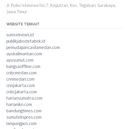
Jl. Polisi Istimewa No.7, Keputran, Kec. Tegalsari, Surabaya,
Jawa Timur
WEBSITE TERKAIT
sumselnews.id
publikjabodetabek.id
pemudapancasilamedan.com
ayokalimantan.com
ayosumut.com
bangsaoffline.com
cnbcmedan.com
cnnmedan.com
cnnjakarta.com
cnbcjakarta.com
hariansumatra.com
harianikn.com
bandungtimes.com
sumutekspres.com
lampungpos.com