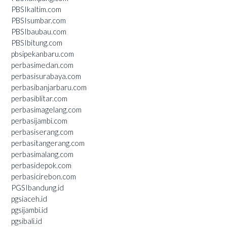
PBSIkaltim.com
PBSIsumbar.com
PBSIbaubau.com
PBSIbitung.com
pbsipekanbaru.com
perbasimedan.com
perbasisurabaya.com
perbasibanjarbaru.com
perbasiblitar.com
perbasimagelang.com
perbasijambi.com
perbasiserang.com
perbasitangerang.com
perbasimalang.com
perbasidepok.com
perbasicirebon.com
PGSIbandung.id
pgsiaceh.id
pgsijambi.id
pgsibali.id