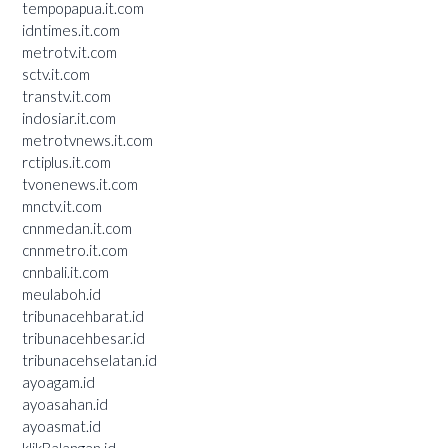
tempopapua.it.com
idntimes.it.com
metrotv.it.com
sctv.it.com
transtv.it.com
indosiar.it.com
metrotvnews.it.com
rctiplus.it.com
tvonenews.it.com
mnctv.it.com
cnnmedan.it.com
cnnmetro.it.com
cnnbali.it.com
meulaboh.id
tribunacehbarat.id
tribunacehbesar.id
tribunacehselatan.id
ayoagam.id
ayoasahan.id
ayoasmat.id
klikBalangan.id