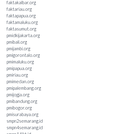
faktakalbar.org
faktariau.org
faktapapua.org
faktamaluku.org
faktasumut.org
pmidkijakarta.org
pmibali.org
pmijambi.org
pmigorontalo.org
pmimaluku.org
pmipapua.org
pmiriau.org
pmimedan.org
pmipalembang.org
pmijogja.org
pmibandung.org
pmibogor.org
pmisurabaya.org
smpn2semarang.id
smpn4semarang.id
smpn14jkt.id