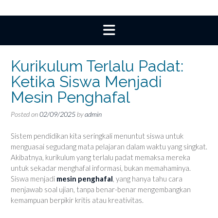
Kurikulum Terlalu Padat:
Ketika Siswa Menjadi
Mesin Penghafal
Posted on
02/09/2025
by
admin
Sistem pendidikan kita seringkali menuntut siswa untuk
menguasai segudang mata pelajaran dalam waktu yang singkat.
Akibatnya, kurikulum yang terlalu padat memaksa mereka
untuk sekadar menghafal informasi, bukan memahaminya.
Siswa menjadi
mesin penghafal
, yang hanya tahu cara
menjawab soal ujian, tanpa benar-benar mengembangkan
kemampuan berpikir kritis atau kreativitas.