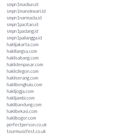
smpn1madiun.id
smpn1manokwari.id
smpn1narmada.id
smpn1pacitan.id
smpn1padang.id
smpn1pailangga.id
haklijakarta.com
haklilangsa.com
haklisabang.com
haklidenpasar.com
haklicilegon.com
hakliserang.com
haklibengkulu.com
haklijogja.com
haklijambi.com
haklibandung.com
haklibekasi.com
haklibogor.com
perfectperson.co.uk
tourmusicfest.co.uk