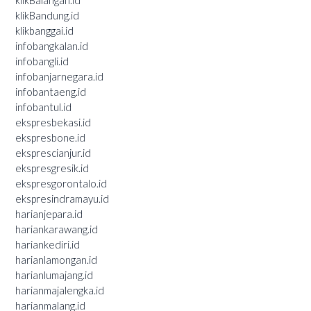
klikBandung.id
klikbanggai.id
infobangkalan.id
infobangli.id
infobanjarnegara.id
infobantaeng.id
infobantul.id
ekspresbekasi.id
ekspresbone.id
eksprescianjur.id
ekspresgresik.id
ekspresgorontalo.id
ekspresindramayu.id
harianjepara.id
hariankarawang.id
hariankediri.id
harianlamongan.id
harianlumajang.id
harianmajalengka.id
harianmalang.id