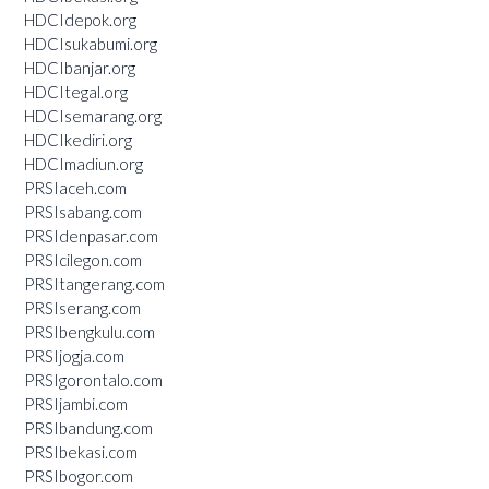
HDCIdepok.org
HDCIsukabumi.org
HDCIbanjar.org
HDCItegal.org
HDCIsemarang.org
HDCIkediri.org
HDCImadiun.org
PRSIaceh.com
PRSIsabang.com
PRSIdenpasar.com
PRSIcilegon.com
PRSItangerang.com
PRSIserang.com
PRSIbengkulu.com
PRSIjogja.com
PRSIgorontalo.com
PRSIjambi.com
PRSIbandung.com
PRSIbekasi.com
PRSIbogor.com