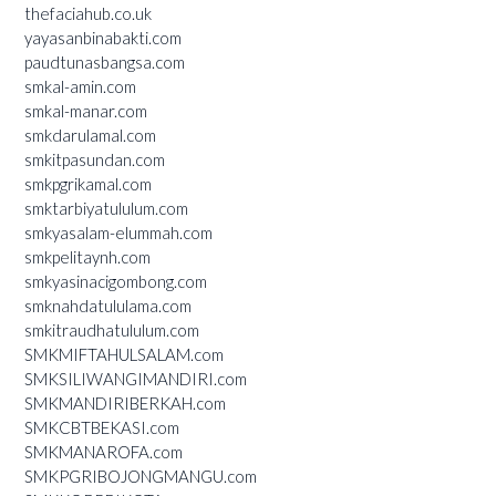
thefaciahub.co.uk
yayasanbinabakti.com
paudtunasbangsa.com
smkal-amin.com
smkal-manar.com
smkdarulamal.com
smkitpasundan.com
smkpgrikamal.com
smktarbiyatululum.com
smkyasalam-elummah.com
smkpelitaynh.com
smkyasinacigombong.com
smknahdatululama.com
smkitraudhatululum.com
SMKMIFTAHULSALAM.com
SMKSILIWANGIMANDIRI.com
SMKMANDIRIBERKAH.com
SMKCBTBEKASI.com
SMKMANAROFA.com
SMKPGRIBOJONGMANGU.com