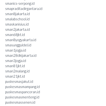
smanics-serpong.id
smapraditadirgantara.id
sman8jakarta.id
smalabschool.id
smaskanisius.id
sman2jakarta.id
sman68jkt.id
sman8yogyakarta.id
smasungguldel.id
sman1jogja.id
sman28dkijakarta.id
sman3jogja.id
sman81jkt.id
sman2malang.id
sman21jkt.id
puskesmasjakut.id
puskesmasmampang.id
puskesmaspancoran.id
puskesmasmenteng.id
puskesmassenen.id