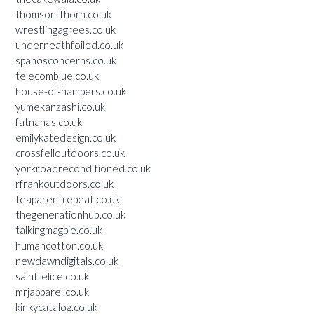
thomson-thorn.co.uk
wrestlingagrees.co.uk
underneathfoiled.co.uk
spanosconcerns.co.uk
telecomblue.co.uk
house-of-hampers.co.uk
yumekanzashi.co.uk
fatnanas.co.uk
emilykatedesign.co.uk
crossfelloutdoors.co.uk
yorkroadreconditioned.co.uk
rfrankoutdoors.co.uk
teaparentrepeat.co.uk
thegenerationhub.co.uk
talkingmagpie.co.uk
humancotton.co.uk
newdawndigitals.co.uk
saintfelice.co.uk
mrjapparel.co.uk
kinkycatalog.co.uk