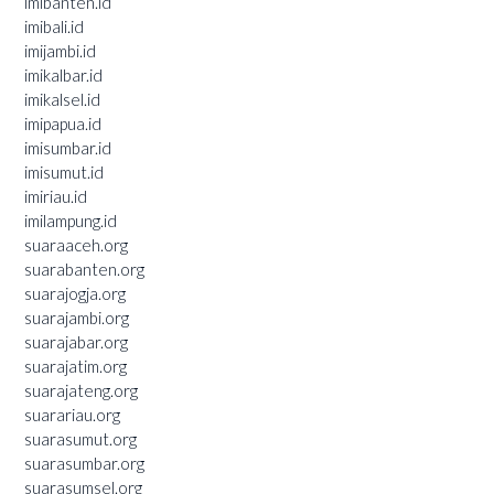
imibanten.id
imibali.id
imijambi.id
imikalbar.id
imikalsel.id
imipapua.id
imisumbar.id
imisumut.id
imiriau.id
imilampung.id
suaraaceh.org
suarabanten.org
suarajogja.org
suarajambi.org
suarajabar.org
suarajatim.org
suarajateng.org
suarariau.org
suarasumut.org
suarasumbar.org
suarasumsel.org