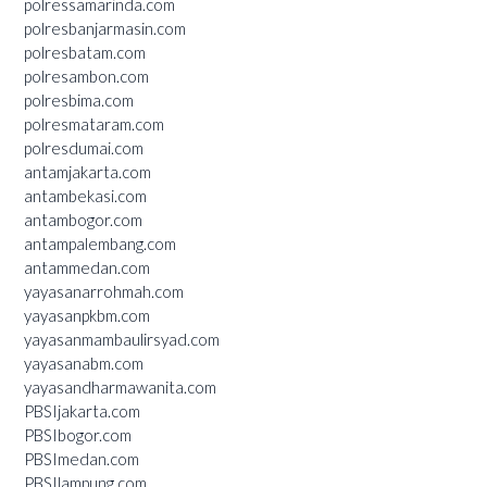
polressamarinda.com
polresbanjarmasin.com
polresbatam.com
polresambon.com
polresbima.com
polresmataram.com
polresdumai.com
antamjakarta.com
antambekasi.com
antambogor.com
antampalembang.com
antammedan.com
yayasanarrohmah.com
yayasanpkbm.com
yayasanmambaulirsyad.com
yayasanabm.com
yayasandharmawanita.com
PBSIjakarta.com
PBSIbogor.com
PBSImedan.com
PBSIlampung.com