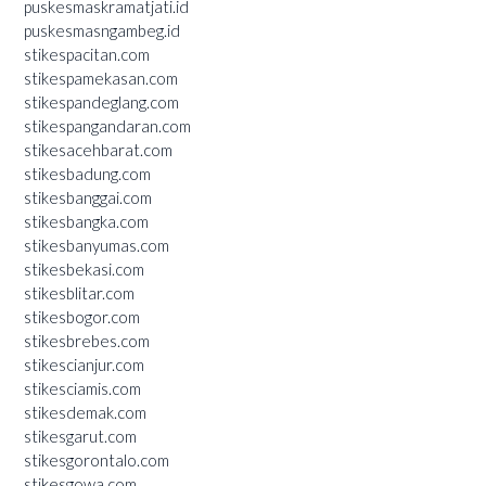
puskesmaskramatjati.id
puskesmasngambeg.id
stikespacitan.com
stikespamekasan.com
stikespandeglang.com
stikespangandaran.com
stikesacehbarat.com
stikesbadung.com
stikesbanggai.com
stikesbangka.com
stikesbanyumas.com
stikesbekasi.com
stikesblitar.com
stikesbogor.com
stikesbrebes.com
stikescianjur.com
stikesciamis.com
stikesdemak.com
stikesgarut.com
stikesgorontalo.com
stikesgowa.com