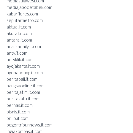
mediasulawesi.com
mediajabodetabek.com
kabarflores.com
seputarmetro.com
aktual.it.com
akurat.it.com
antara.it.com
analisadaily.it.com
antv.it.com
antvklik.it.com
ayojakarta.it.com
ayobandung.it.com
beritabali.it.com
bangsaonline.it.com
beritajatim.it.com
beritasatu.it.com
bernas.it.com
bisnis.it.com
brilio.it.com
bogortribunnews.it.com
jogjakompas.it.com