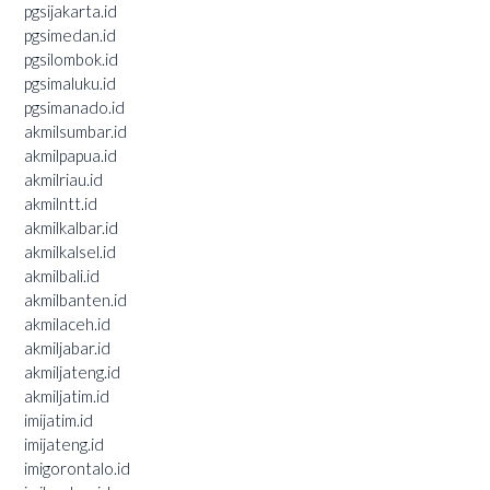
pgsijakarta.id
pgsimedan.id
pgsilombok.id
pgsimaluku.id
pgsimanado.id
akmilsumbar.id
akmilpapua.id
akmilriau.id
akmilntt.id
akmilkalbar.id
akmilkalsel.id
akmilbali.id
akmilbanten.id
akmilaceh.id
akmiljabar.id
akmiljateng.id
akmiljatim.id
imijatim.id
imijateng.id
imigorontalo.id