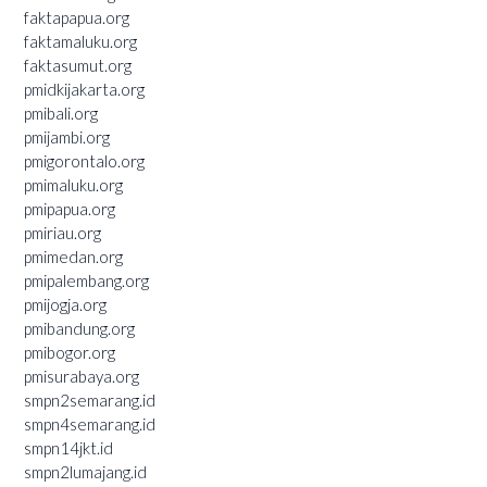
faktapapua.org
faktamaluku.org
faktasumut.org
pmidkijakarta.org
pmibali.org
pmijambi.org
pmigorontalo.org
pmimaluku.org
pmipapua.org
pmiriau.org
pmimedan.org
pmipalembang.org
pmijogja.org
pmibandung.org
pmibogor.org
pmisurabaya.org
smpn2semarang.id
smpn4semarang.id
smpn14jkt.id
smpn2lumajang.id