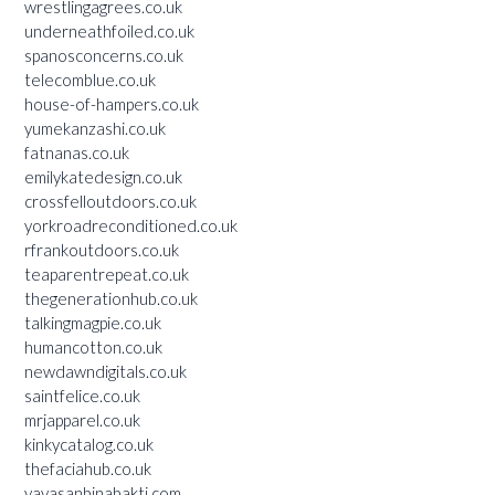
wrestlingagrees.co.uk
underneathfoiled.co.uk
spanosconcerns.co.uk
telecomblue.co.uk
house-of-hampers.co.uk
yumekanzashi.co.uk
fatnanas.co.uk
emilykatedesign.co.uk
crossfelloutdoors.co.uk
yorkroadreconditioned.co.uk
rfrankoutdoors.co.uk
teaparentrepeat.co.uk
thegenerationhub.co.uk
talkingmagpie.co.uk
humancotton.co.uk
newdawndigitals.co.uk
saintfelice.co.uk
mrjapparel.co.uk
kinkycatalog.co.uk
thefaciahub.co.uk
yayasanbinabakti.com