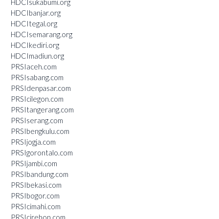
HDCIsukabumi.org
HDCIbanjar.org
HDCItegal.org
HDCIsemarang.org
HDCIkediri.org
HDCImadiun.org
PRSIaceh.com
PRSIsabang.com
PRSIdenpasar.com
PRSIcilegon.com
PRSItangerang.com
PRSIserang.com
PRSIbengkulu.com
PRSIjogja.com
PRSIgorontalo.com
PRSIjambi.com
PRSIbandung.com
PRSIbekasi.com
PRSIbogor.com
PRSIcimahi.com
PRSIcirebon.com