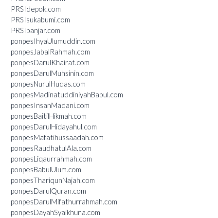
PRSIdepok.com
PRSIsukabumi.com
PRSIbanjar.com
ponpesIhyaUlumuddin.com
ponpesJabalRahmah.com
ponpesDarulKhairat.com
ponpesDarulMuhsinin.com
ponpesNurulHudas.com
ponpesMadinatuddiniyahBabul.com
ponpesInsanMadani.com
ponpesBaitilHikmah.com
ponpesDarulHidayahul.com
ponpesMafatihussaadah.com
ponpesRaudhatulAla.com
ponpesLiqaurrahmah.com
ponpesBabulUlum.com
ponpesThariqunNajah.com
ponpesDarulQuran.com
ponpesDarulMifathurrahmah.com
ponpesDayahSyaikhuna.com