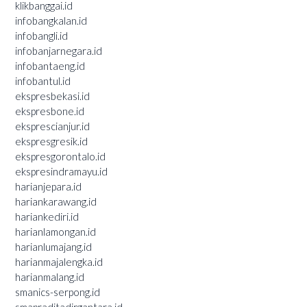
klikbanggai.id
infobangkalan.id
infobangli.id
infobanjarnegara.id
infobantaeng.id
infobantul.id
ekspresbekasi.id
ekspresbone.id
eksprescianjur.id
ekspresgresik.id
ekspresgorontalo.id
ekspresindramayu.id
harianjepara.id
hariankarawang.id
hariankediri.id
harianlamongan.id
harianlumajang.id
harianmajalengka.id
harianmalang.id
smanics-serpong.id