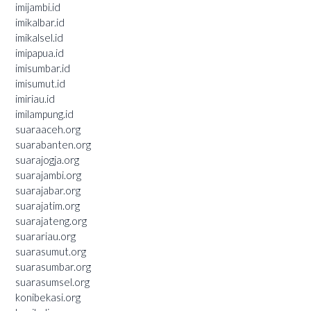
imijambi.id
imikalbar.id
imikalsel.id
imipapua.id
imisumbar.id
imisumut.id
imiriau.id
imilampung.id
suaraaceh.org
suarabanten.org
suarajogja.org
suarajambi.org
suarajabar.org
suarajatim.org
suarajateng.org
suarariau.org
suarasumut.org
suarasumbar.org
suarasumsel.org
konibekasi.org