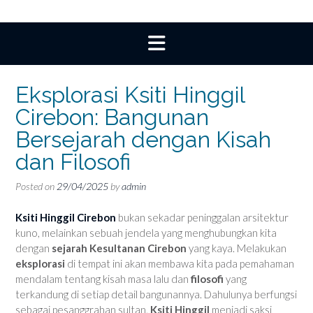
Eksplorasi Ksiti Hinggil
Cirebon: Bangunan
Bersejarah dengan Kisah
dan Filosofi
Posted on
29/04/2025
by
admin
Ksiti Hinggil Cirebon
bukan sekadar peninggalan arsitektur
kuno, melainkan sebuah jendela yang menghubungkan kita
dengan
sejarah Kesultanan Cirebon
yang kaya. Melakukan
eksplorasi
di tempat ini akan membawa kita pada pemahaman
mendalam tentang kisah masa lalu dan
filosofi
yang
terkandung di setiap detail bangunannya. Dahulunya berfungsi
sebagai pesanggrahan sultan,
Ksiti Hinggil
menjadi saksi