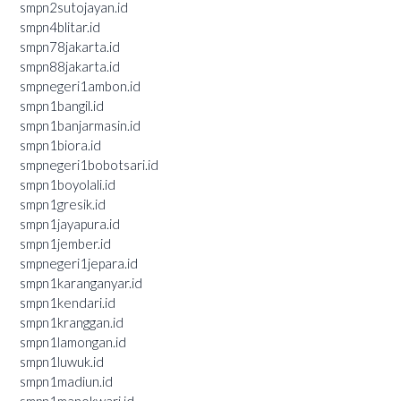
smpn2sutojayan.id
smpn4blitar.id
smpn78jakarta.id
smpn88jakarta.id
smpnegeri1ambon.id
smpn1bangil.id
smpn1banjarmasin.id
smpn1biora.id
smpnegeri1bobotsari.id
smpn1boyolali.id
smpn1gresik.id
smpn1jayapura.id
smpn1jember.id
smpnegeri1jepara.id
smpn1karanganyar.id
smpn1kendari.id
smpn1kranggan.id
smpn1lamongan.id
smpn1luwuk.id
smpn1madiun.id