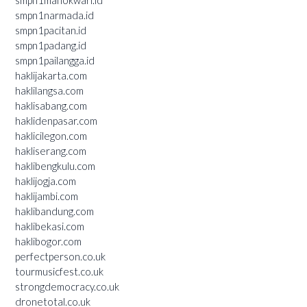
smpn1manokwari.id
smpn1narmada.id
smpn1pacitan.id
smpn1padang.id
smpn1pailangga.id
haklijakarta.com
haklilangsa.com
haklisabang.com
haklidenpasar.com
haklicilegon.com
hakliserang.com
haklibengkulu.com
haklijogja.com
haklijambi.com
haklibandung.com
haklibekasi.com
haklibogor.com
perfectperson.co.uk
tourmusicfest.co.uk
strongdemocracy.co.uk
dronetotal.co.uk