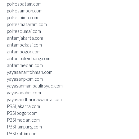
polresbatam.com
polresambon.com
polresbima.com
polresmataram.com
polresdumai.com
antamjakarta.com
antambekasi.com
antambogor.com
antampalembang.com
antammedan.com
yayasanarrohmah.com
yayasanpkbm.com
yayasanmambaulirsyad.com
yayasanabm.com
yayasandharmawanita.com
PBSIjakarta.com
PBSIbogor.com
PBSImedan.com
PBSIlampung.com
PBSIkaltim.com