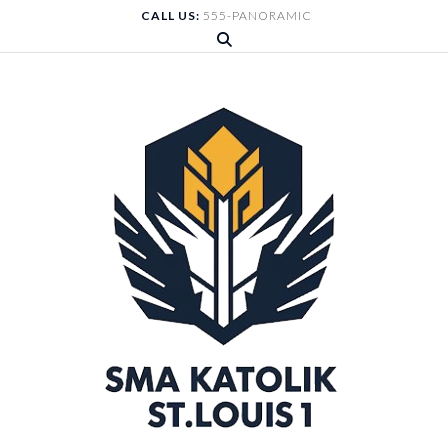
Skip
CALL US:
555-PANORAMIC
to
content