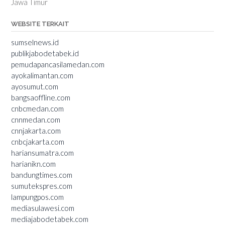
Jawa Timur
WEBSITE TERKAIT
sumselnews.id
publikjabodetabek.id
pemudapancasilamedan.com
ayokalimantan.com
ayosumut.com
bangsaoffline.com
cnbcmedan.com
cnnmedan.com
cnnjakarta.com
cnbcjakarta.com
hariansumatra.com
harianikn.com
bandungtimes.com
sumutekspres.com
lampungpos.com
mediasulawesi.com
mediajabodetabek.com