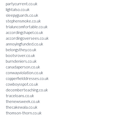
partycurrent.co.uk
lightalso.co.uk
sleepyguards.co.uk
stephensmoke.co.uk
trialuncomfortable.co.uk
accordingchapel.co.uk
accordingoversees.co.uk
annoyingfunded.co.uk
belongsthey.co.uk
bootsrover.co.uk
burndeniers.co.uk
canadaperson.co.uk
conwayviolation.co.uk
copperfielddresses.co.uk
cowboysspot.co.uk
decemberteaching.co.uk
traceloans.co.uk
thenewsweek.co.uk
thecakewala.co.uk
thomson-thorn.co.uk