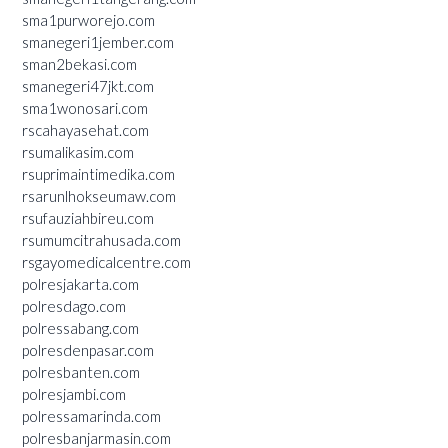
sma1purworejo.com
smanegeri1jember.com
sman2bekasi.com
smanegeri47jkt.com
sma1wonosari.com
rscahayasehat.com
rsumalikasim.com
rsuprimaintimedika.com
rsarunlhokseumaw.com
rsufauziahbireu.com
rsumumcitrahusada.com
rsgayomedicalcentre.com
polresjakarta.com
polresdago.com
polressabang.com
polresdenpasar.com
polresbanten.com
polresjambi.com
polressamarinda.com
polresbanjarmasin.com