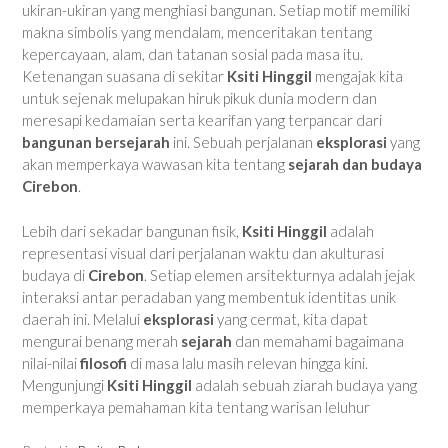
ukiran-ukiran yang menghiasi bangunan. Setiap motif memiliki
makna simbolis yang mendalam, menceritakan tentang
kepercayaan, alam, dan tatanan sosial pada masa itu.
Ketenangan suasana di sekitar
Ksiti Hinggil
mengajak kita
untuk sejenak melupakan hiruk pikuk dunia modern dan
meresapi kedamaian serta kearifan yang terpancar dari
bangunan bersejarah
ini. Sebuah perjalanan
eksplorasi
yang
akan memperkaya wawasan kita tentang
sejarah dan budaya
Cirebon
.
Lebih dari sekadar bangunan fisik,
Ksiti Hinggil
adalah
representasi visual dari perjalanan waktu dan akulturasi
budaya di
Cirebon
. Setiap elemen arsitekturnya adalah jejak
interaksi antar peradaban yang membentuk identitas unik
daerah ini. Melalui
eksplorasi
yang cermat, kita dapat
mengurai benang merah
sejarah
dan memahami bagaimana
nilai-nilai
filosofi
di masa lalu masih relevan hingga kini.
Mengunjungi
Ksiti Hinggil
adalah sebuah ziarah budaya yang
memperkaya pemahaman kita tentang warisan leluhur