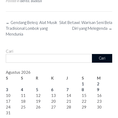
Posted in
Berita
,
Budaya
Post
←
Gendang Beleq: Alat Musik
Silat Betawi: Warisan Seni Bela
navigation
Tradisional Lombok yang
Diri yang Melegenda
→
Mendunia
Cari
Cari
Agustus 2026
S
S
R
K
J
S
M
1
2
3
4
5
6
7
8
9
10
11
12
13
14
15
16
17
18
19
20
21
22
23
24
25
26
27
28
29
30
31