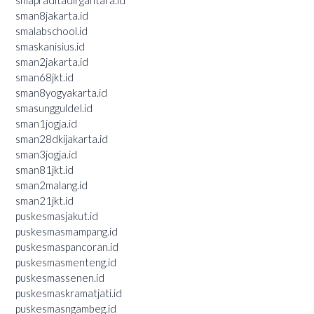
smapraditadirgantara.id
sman8jakarta.id
smalabschool.id
smaskanisius.id
sman2jakarta.id
sman68jkt.id
sman8yogyakarta.id
smasungguldel.id
sman1jogja.id
sman28dkijakarta.id
sman3jogja.id
sman81jkt.id
sman2malang.id
sman21jkt.id
puskesmasjakut.id
puskesmasmampang.id
puskesmaspancoran.id
puskesmasmenteng.id
puskesmassenen.id
puskesmaskramatjati.id
puskesmasngambeg.id