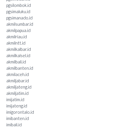
pgsilombok.id
pgsimaluku.id
pgsimanado.id
akmilsumbar.id
akmilpapua.id
akmilriau.id
akmilntt.id
akmilkalbar.id
akmilkalsel.id
akmilbali.id
akmilbanten.id
akmilaceh.id
akmiljabar.id
akmiljateng.id
akmiljatim.id
imijatim.id
imijateng.id
imigorontalo.id
imibanten.id
imibali.id