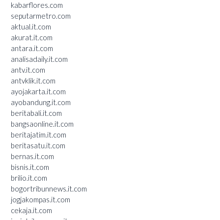
kabarflores.com
seputarmetro.com
aktual.it.com
akurat.it.com
antara.it.com
analisadaily.it.com
antv.it.com
antvklik.it.com
ayojakarta.it.com
ayobandung.it.com
beritabali.it.com
bangsaonline.it.com
beritajatim.it.com
beritasatu.it.com
bernas.it.com
bisnis.it.com
brilio.it.com
bogortribunnews.it.com
jogjakompas.it.com
cekaja.it.com