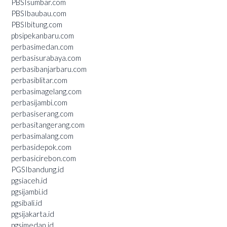
PBSIsumbar.com
PBSIbaubau.com
PBSIbitung.com
pbsipekanbaru.com
perbasimedan.com
perbasisurabaya.com
perbasibanjarbaru.com
perbasiblitar.com
perbasimagelang.com
perbasijambi.com
perbasiserang.com
perbasitangerang.com
perbasimalang.com
perbasidepok.com
perbasicirebon.com
PGSIbandung.id
pgsiaceh.id
pgsijambi.id
pgsibali.id
pgsijakarta.id
pgsimedan.id