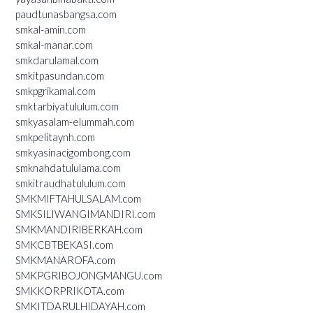
paudtunasbangsa.com
smkal-amin.com
smkal-manar.com
smkdarulamal.com
smkitpasundan.com
smkpgrikamal.com
smktarbiyatululum.com
smkyasalam-elummah.com
smkpelitaynh.com
smkyasinacigombong.com
smknahdatululama.com
smkitraudhatululum.com
SMKMIFTAHULSALAM.com
SMKSILIWANGIMANDIRI.com
SMKMANDIRIBERKAH.com
SMKCBTBEKASI.com
SMKMANAROFA.com
SMKPGRIBOJONGMANGU.com
SMKKORPRIKOTA.com
SMKITDARULHIDAYAH.com