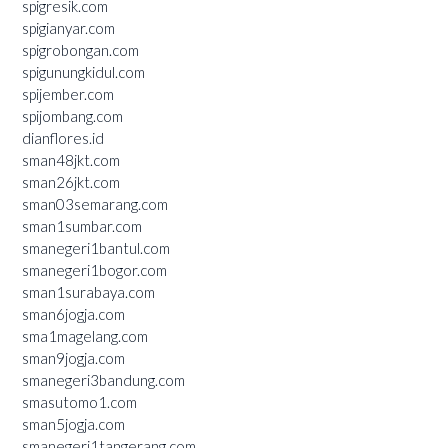
spigresik.com
spigianyar.com
spigrobongan.com
spigunungkidul.com
spijember.com
spijombang.com
dianflores.id
sman48jkt.com
sman26jkt.com
sman03semarang.com
sman1sumbar.com
smanegeri1bantul.com
smanegeri1bogor.com
sman1surabaya.com
sman6jogja.com
sma1magelang.com
sman9jogja.com
smanegeri3bandung.com
smasutomo1.com
sman5jogja.com
smanegeri1tangerang.com