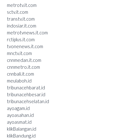
metrotv.it.com
sctv.it.com
transtv.it.com
indosiar.it.com
metrotvnews.it.com
rctiplus.it.com
tvonenews.it.com
mnctv.it.com
cnnmedan.it.com
cnnmetro.it.com
cnnbali.it.com
meulaboh.id
tribunacehbarat.id
tribunacehbesar.id
tribunacehselatan.id
ayoagam.id
ayoasahan.id
ayoasmat.id
klikBalangan.id
klikBandung.id