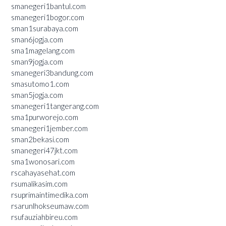
smanegeri1bantul.com
smanegeri1bogor.com
sman1surabaya.com
sman6jogja.com
sma1magelang.com
sman9jogja.com
smanegeri3bandung.com
smasutomo1.com
sman5jogja.com
smanegeri1tangerang.com
sma1purworejo.com
smanegeri1jember.com
sman2bekasi.com
smanegeri47jkt.com
sma1wonosari.com
rscahayasehat.com
rsumalikasim.com
rsuprimaintimedika.com
rsarunlhokseumaw.com
rsufauziahbireu.com