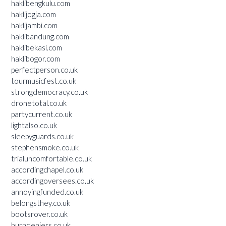
haklibengkulu.com
haklijogja.com
haklijambi.com
haklibandung.com
haklibekasi.com
haklibogor.com
perfectperson.co.uk
tourmusicfest.co.uk
strongdemocracy.co.uk
dronetotal.co.uk
partycurrent.co.uk
lightalso.co.uk
sleepyguards.co.uk
stephensmoke.co.uk
trialuncomfortable.co.uk
accordingchapel.co.uk
accordingoversees.co.uk
annoyingfunded.co.uk
belongsthey.co.uk
bootsrover.co.uk
burndeniers.co.uk