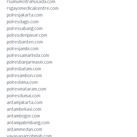
rsumumcitrahusada.com
rsgayomedicalcentre.com
polresjakarta.com
polresdago.com
polressabang.com
polresdenpasar.com
polresbanten.com
polresjambi.com
polressamarinda.com
polresbanjarmasin.com
polresbatam.com
polresambon.com
polresbima.com
polresmataram.com
polresdumai.com
antamjakarta.com
antambekasi.com
antambogor.com
antampalembang.com
antammedan.com
yayasanarrohmah.com