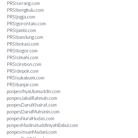
PRSIserang.com
PRSIbengkulu.com
PRSIjogja.com
PRSIgorontalo.com
PRSIjambi.com
PRSIbandung.com
PRSIbekasi.com
PRSIbogor.com
PRSIcimahi.com
PRSIcirebon.com
PRSIdepok.com
PRSIsukabumi.com
PRSIbanjar.com
ponpesIhyaUlumuddin.com
ponpesJabalRahmah.com
ponpesDarulKhairat.com
ponpesDarulMuhsinin.com
ponpesNurulHudas.com
ponpesMadinatuddiniyahBabul.com
ponpesInsanMadani.com