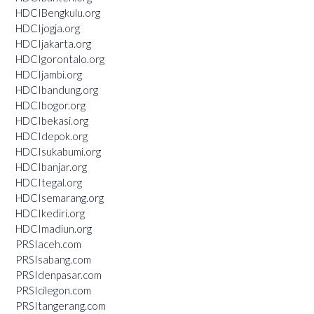
HDCIBengkulu.org
HDCIjogja.org
HDCIjakarta.org
HDCIgorontalo.org
HDCIjambi.org
HDCIbandung.org
HDCIbogor.org
HDCIbekasi.org
HDCIdepok.org
HDCIsukabumi.org
HDCIbanjar.org
HDCItegal.org
HDCIsemarang.org
HDCIkediri.org
HDCImadiun.org
PRSIaceh.com
PRSIsabang.com
PRSIdenpasar.com
PRSIcilegon.com
PRSItangerang.com