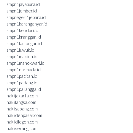
smpn1jayapura.id
smpn1jember.id
smpnegeri1jepara.id
smpn1karanganyar.id
smpn1kendari.id
smpn1kranggan.id
smpn1lamongan.id
smpn1luwuk.id
smpn1madiun.id
smpn1manokwari.id
smpn1narmada.id
smpn1pacitan.id
smpn1padang.id
smpn1pailangga.id
haklijakarta.com
haklilangsa.com
haklisabang.com
haklidenpasar.com
haklicilegon.com
hakliserang.com