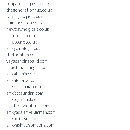
teaparentrepeat.co.uk
thegenerationhub.co.uk
talkingmagpie.co.uk
humancotton.co.uk
newdawndigitals.co.uk
saintfelice.co.uk
mrjapparel.co.uk
kinkycatalog.co.uk
thefaciahub.co.uk
yayasanbinabakti.com
paudtunasbangsa.com
smkal-amin.com
smkal-manar.com
smkdarulamal.com
smkitpasundan.com
smkpgrikamal.com
smktarbiyatululum.com
smkyasalam-elummah.com
smkpelitaynh.com
smkyasinacigombong.com