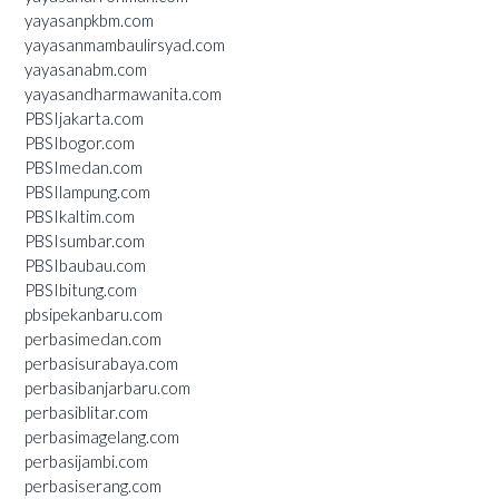
yayasanpkbm.com
yayasanmambaulirsyad.com
yayasanabm.com
yayasandharmawanita.com
PBSIjakarta.com
PBSIbogor.com
PBSImedan.com
PBSIlampung.com
PBSIkaltim.com
PBSIsumbar.com
PBSIbaubau.com
PBSIbitung.com
pbsipekanbaru.com
perbasimedan.com
perbasisurabaya.com
perbasibanjarbaru.com
perbasiblitar.com
perbasimagelang.com
perbasijambi.com
perbasiserang.com