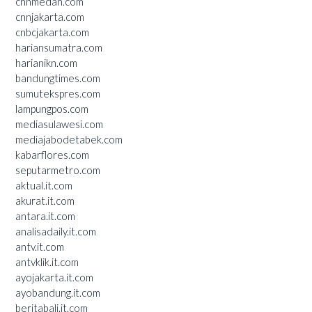
cnnmedan.com
cnnjakarta.com
cnbcjakarta.com
hariansumatra.com
harianikn.com
bandungtimes.com
sumutekspres.com
lampungpos.com
mediasulawesi.com
mediajabodetabek.com
kabarflores.com
seputarmetro.com
aktual.it.com
akurat.it.com
antara.it.com
analisadaily.it.com
antv.it.com
antvklik.it.com
ayojakarta.it.com
ayobandung.it.com
beritabali.it.com