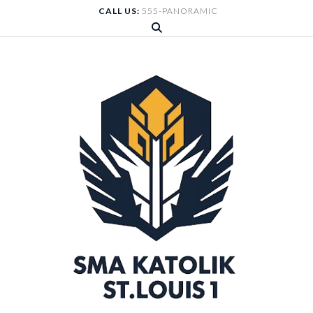
Skip
CALL US:
555-PANORAMIC
to
content