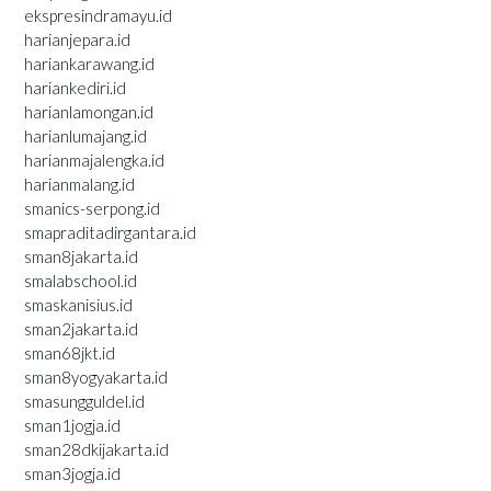
ekspresindramayu.id
harianjepara.id
hariankarawang.id
hariankediri.id
harianlamongan.id
harianlumajang.id
harianmajalengka.id
harianmalang.id
smanics-serpong.id
smapraditadirgantara.id
sman8jakarta.id
smalabschool.id
smaskanisius.id
sman2jakarta.id
sman68jkt.id
sman8yogyakarta.id
smasungguldel.id
sman1jogja.id
sman28dkijakarta.id
sman3jogja.id