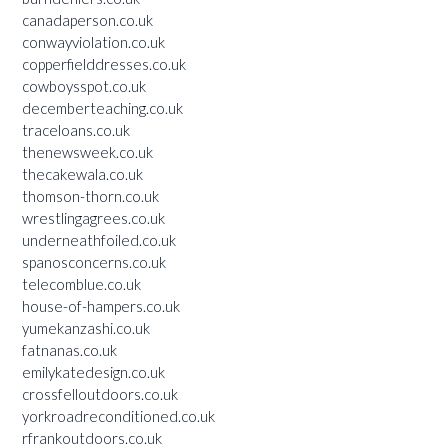
canadaperson.co.uk
conwayviolation.co.uk
copperfielddresses.co.uk
cowboysspot.co.uk
decemberteaching.co.uk
traceloans.co.uk
thenewsweek.co.uk
thecakewala.co.uk
thomson-thorn.co.uk
wrestlingagrees.co.uk
underneathfoiled.co.uk
spanosconcerns.co.uk
telecomblue.co.uk
house-of-hampers.co.uk
yumekanzashi.co.uk
fatnanas.co.uk
emilykatedesign.co.uk
crossfelloutdoors.co.uk
yorkroadreconditioned.co.uk
rfrankoutdoors.co.uk