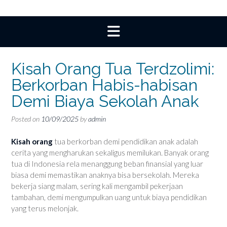
Kisah Orang Tua Terdzolimi:
Berkorban Habis-habisan
Demi Biaya Sekolah Anak
Posted on
10/09/2025
by
admin
Kisah orang
tua berkorban demi pendidikan anak adalah
cerita yang mengharukan sekaligus memilukan. Banyak orang
tua di Indonesia rela menanggung beban finansial yang luar
biasa demi memastikan anaknya bisa bersekolah. Mereka
bekerja siang malam, sering kali mengambil pekerjaan
tambahan, demi mengumpulkan uang untuk biaya pendidikan
yang terus melonjak.