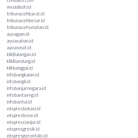
cnnbali.it.com
meulaboh.id
tribunacehbarat.id
tribunacehbesar.id
tribunacehselatan.id
ayoagam.id
ayoasahan.id
ayoasmat.id
klikBalangan.id
klikBandung.id
klikbanggai.id
infobangkalan.id
infobangli.id
infobanjarnegara.id
infobantaeng.id
infobantul.id
ekspresbekasi.id
ekspresbone.id
eksprescianjur.id
ekspresgresik.id
ekspresgorontalo.id