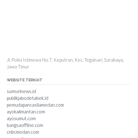
Jl. Polisi Istimewa No.7, Keputran, Kec. Tegalsari, Surabaya,
Jawa Timur
WEBSITE TERKAIT
sumselnews.id
publikjabodetabek.id
pemudapancasilamedan.com
ayokalimantan.com
ayosumut.com
bangsaoffline.com
cnbcmedan.com