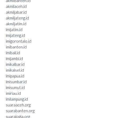
akmilbanten.id
akmilaceh.id
akmiljabar.id
akmiljateng.id
akmiljatim.id
imijatim.id
imijateng.id
imigorontalo.id
imibanten.id
imibali.id
imijambi.id
imikalbar.id
imikalsel.id
imipapua.id
imisumbar.id
imisumut.id
imiriau.id
imilampung.id
suaraaceh.org
suarabanten.org
suarajogja.org