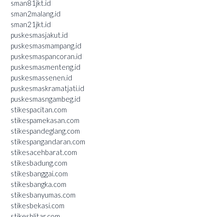
sman81jkt.id
sman2malang.id
sman21jkt.id
puskesmasjakut.id
puskesmasmampang.id
puskesmaspancoran.id
puskesmasmenteng.id
puskesmassenen.id
puskesmaskramatjati.id
puskesmasngambeg.id
stikespacitan.com
stikespamekasan.com
stikespandeglang.com
stikespangandaran.com
stikesacehbarat.com
stikesbadung.com
stikesbanggai.com
stikesbangka.com
stikesbanyumas.com
stikesbekasi.com
stikesblitar.com