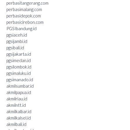
perbasitangerang.com
perbasimalang.com
perbasidepok.com
perbasicirebon.com
PGSIbandung.id
pgsiaceh.id
pgsijambi.id
pgsibali.id
pgsijakarta.id
pgsimedan.id
pgsilombok.id
pgsimaluku.id
pgsimanado.id
akmilsumbar.id
akmilpapua.id
akmilriau.id
akmilntt.id
akmilkalbar.id
akmilkalsel.id
akmilbali.id