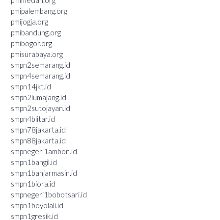
pmimedan.org
pmipalembang.org
pmijogja.org
pmibandung.org
pmibogor.org
pmisurabaya.org
smpn2semarang.id
smpn4semarang.id
smpn14jkt.id
smpn2lumajang.id
smpn2sutojayan.id
smpn4blitar.id
smpn78jakarta.id
smpn88jakarta.id
smpnegeri1ambon.id
smpn1bangil.id
smpn1banjarmasin.id
smpn1biora.id
smpnegeri1bobotsari.id
smpn1boyolali.id
smpn1gresik.id