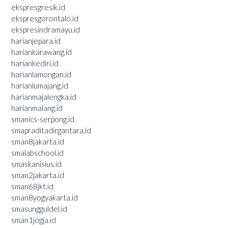
ekspresgresik.id
ekspresgorontalo.id
ekspresindramayu.id
harianjepara.id
hariankarawang.id
hariankediri.id
harianlamongan.id
harianlumajang.id
harianmajalengka.id
harianmalang.id
smanics-serpong.id
smapraditadirgantara.id
sman8jakarta.id
smalabschool.id
smaskanisius.id
sman2jakarta.id
sman68jkt.id
sman8yogyakarta.id
smasungguldel.id
sman1jogja.id