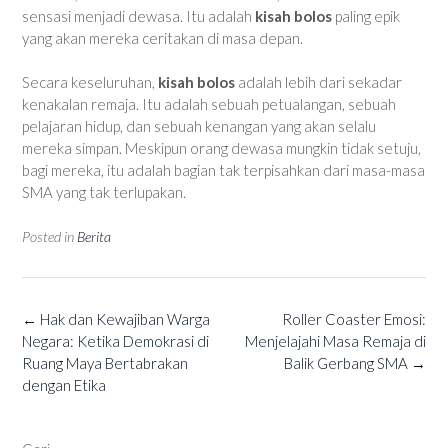
sensasi menjadi dewasa. Itu adalah
kisah bolos
paling epik
yang akan mereka ceritakan di masa depan.
Secara keseluruhan,
kisah bolos
adalah lebih dari sekadar
kenakalan remaja. Itu adalah sebuah petualangan, sebuah
pelajaran hidup, dan sebuah kenangan yang akan selalu
mereka simpan. Meskipun orang dewasa mungkin tidak setuju,
bagi mereka, itu adalah bagian tak terpisahkan dari masa-masa
SMA yang tak terlupakan.
Posted in
Berita
Post
←
Hak dan Kewajiban Warga
Roller Coaster Emosi:
navigation
Negara: Ketika Demokrasi di
Menjelajahi Masa Remaja di
Ruang Maya Bertabrakan
Balik Gerbang SMA
→
dengan Etika