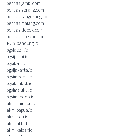
perbasijambi.com
perbasiserang.com
perbasitangerang.com
perbasimalang.com
perbasidepok.com
perbasicirebon.com
PGSIbandung.id
pgsiaceh.id
pgsijambi.id
pgsibali.id
pgsijakarta.id
pgsimedan.id
pgsilombok.id
pgsimaluku.id
pgsimanado.id
akmilsumbar.id
akmilpapua.id
akmilriau.id
akmilntt.id
akmilkalbar.id