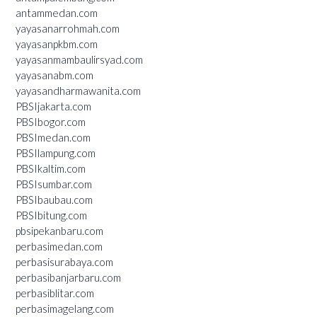
antammedan.com
yayasanarrohmah.com
yayasanpkbm.com
yayasanmambaulirsyad.com
yayasanabm.com
yayasandharmawanita.com
PBSIjakarta.com
PBSIbogor.com
PBSImedan.com
PBSIlampung.com
PBSIkaltim.com
PBSIsumbar.com
PBSIbaubau.com
PBSIbitung.com
pbsipekanbaru.com
perbasimedan.com
perbasisurabaya.com
perbasibanjarbaru.com
perbasiblitar.com
perbasimagelang.com