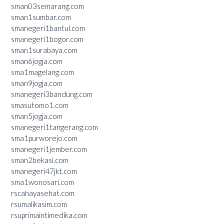
sman03semarang.com
sman1sumbar.com
smanegeri1bantul.com
smanegeri1bogor.com
sman1surabaya.com
sman6jogja.com
sma1magelang.com
sman9jogja.com
smanegeri3bandung.com
smasutomo1.com
sman5jogja.com
smanegeri1tangerang.com
sma1purworejo.com
smanegeri1jember.com
sman2bekasi.com
smanegeri47jkt.com
sma1wonosari.com
rscahayasehat.com
rsumalikasim.com
rsuprimaintimedika.com