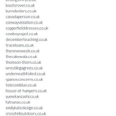
bootsrover.co.uk
burndeniers.co.uk
canadaperson.co.uk
conwayviolation.co.uk
copperfielddresses.co.uk
cowboysspot.co.uk
decemberteaching.co.uk
traceloans.co.uk
thenewsweek.co.uk
thecakewala.co.uk
thomson-thorn.co.uk
wrestlingagrees.co.uk
underneathfoiled.co.uk
spanosconcerns.co.uk
telecomblue.co.uk
house-of-hampers.co.uk
yumekanzashi.co.uk
fatnanas.co.uk
emilykatedesign.co.uk
crossfelloutdoors.co.uk