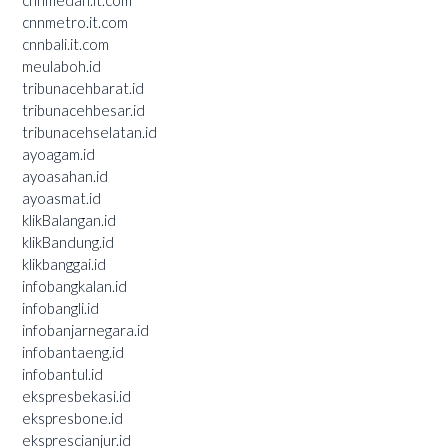
cnnmetro.it.com
cnnbali.it.com
meulaboh.id
tribunacehbarat.id
tribunacehbesar.id
tribunacehselatan.id
ayoagam.id
ayoasahan.id
ayoasmat.id
klikBalangan.id
klikBandung.id
klikbanggai.id
infobangkalan.id
infobangli.id
infobanjarnegara.id
infobantaeng.id
infobantul.id
ekspresbekasi.id
ekspresbone.id
eksprescianjur.id