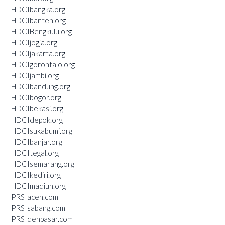
HDCIbangka.org
HDCIbanten.org
HDCIBengkulu.org
HDCIjogja.org
HDCIjakarta.org
HDCIgorontalo.org
HDCIjambi.org
HDCIbandung.org
HDCIbogor.org
HDCIbekasi.org
HDCIdepok.org
HDCIsukabumi.org
HDCIbanjar.org
HDCItegal.org
HDCIsemarang.org
HDCIkediri.org
HDCImadiun.org
PRSIaceh.com
PRSIsabang.com
PRSIdenpasar.com