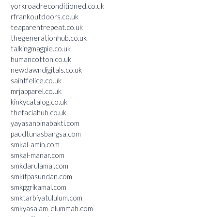
yorkroadreconditioned.co.uk
rfrankoutdoors.co.uk
teaparentrepeat.co.uk
thegenerationhub.co.uk
talkingmagpie.co.uk
humancotton.co.uk
newdawndigitals.co.uk
saintfelice.co.uk
mrjapparel.co.uk
kinkycatalog.co.uk
thefaciahub.co.uk
yayasanbinabakti.com
paudtunasbangsa.com
smkal-amin.com
smkal-manar.com
smkdarulamal.com
smkitpasundan.com
smkpgrikamal.com
smktarbiyatululum.com
smkyasalam-elummah.com