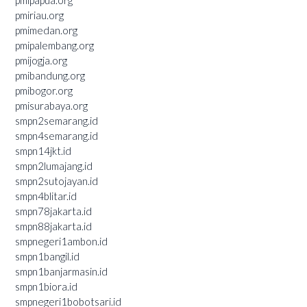
pmiriau.org
pmimedan.org
pmipalembang.org
pmijogja.org
pmibandung.org
pmibogor.org
pmisurabaya.org
smpn2semarang.id
smpn4semarang.id
smpn14jkt.id
smpn2lumajang.id
smpn2sutojayan.id
smpn4blitar.id
smpn78jakarta.id
smpn88jakarta.id
smpnegeri1ambon.id
smpn1bangil.id
smpn1banjarmasin.id
smpn1biora.id
smpnegeri1bobotsari.id