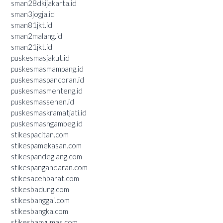
sman28dkijakarta.id
sman3jogja.id
sman81jkt.id
sman2malang.id
sman21jkt.id
puskesmasjakut.id
puskesmasmampang.id
puskesmaspancoran.id
puskesmasmenteng.id
puskesmassenen.id
puskesmaskramatjati.id
puskesmasngambeg.id
stikespacitan.com
stikespamekasan.com
stikespandeglang.com
stikespangandaran.com
stikesacehbarat.com
stikesbadung.com
stikesbanggai.com
stikesbangka.com
stikesbanyumas.com