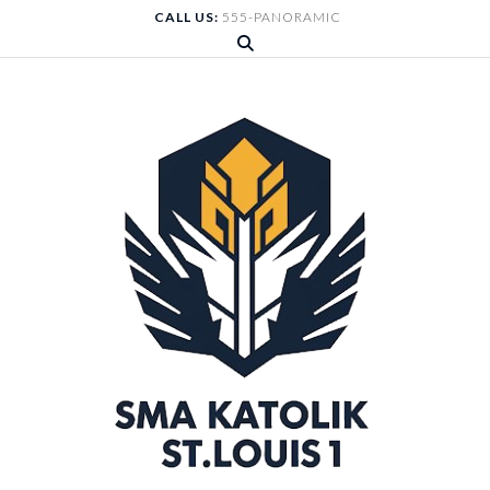
Skip
CALL US:
555-PANORAMIC
to
content