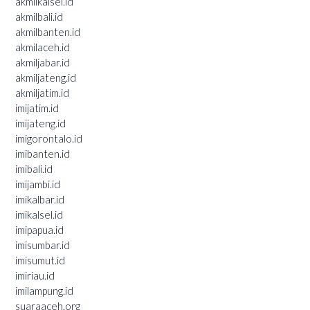
akmilkalsel.id
akmilbali.id
akmilbanten.id
akmilaceh.id
akmiljabar.id
akmiljateng.id
akmiljatim.id
imijatim.id
imijateng.id
imigorontalo.id
imibanten.id
imibali.id
imijambi.id
imikalbar.id
imikalsel.id
imipapua.id
imisumbar.id
imisumut.id
imiriau.id
imilampung.id
suaraaceh.org