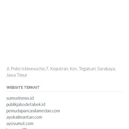
Jl. Polisi Istimewa No.7, Keputran, Kec. Tegalsari, Surabaya,
Jawa Timur
WEBSITE TERKAIT
sumselnews.id
publikjabodetabek.id
pemudapancasilamedan.com
ayokalimantan.com
ayosumut.com