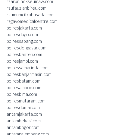
rsarunlhokseumaw.com
rsufauziahbireu.com
rsumumcitrahusada.com
rsgayomedicalcentre.com
polresjakarta.com
polresdago.com
polressabang.com
polresdenpasar.com
polresbanten.com
polresjambi.com
polressamarinda.com
polresbanjarmasin.com
polresbatam.com
polresambon.com
polresbima.com
polresmataram.com
polresdumai.com
antamjakarta.com
antambekasi.com
antambogor.com
antampalembang.com