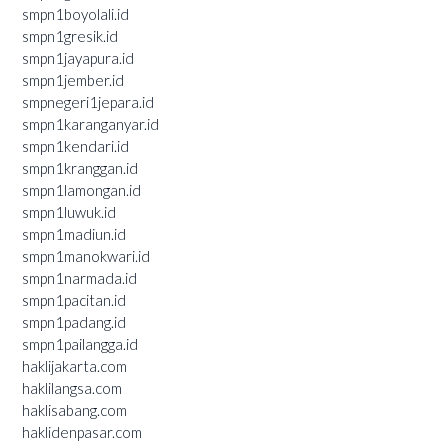
smpn1boyolali.id
smpn1gresik.id
smpn1jayapura.id
smpn1jember.id
smpnegeri1jepara.id
smpn1karanganyar.id
smpn1kendari.id
smpn1kranggan.id
smpn1lamongan.id
smpn1luwuk.id
smpn1madiun.id
smpn1manokwari.id
smpn1narmada.id
smpn1pacitan.id
smpn1padang.id
smpn1pailangga.id
haklijakarta.com
haklilangsa.com
haklisabang.com
haklidenpasar.com