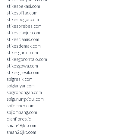
stikesbekasi.com
stikesblitar.com
stikesbogor.com
stikesbrebes.com
stikescianjur.com
stikesciamis.com
stikesdemak.com
stikesgarut.com
stikesgorontalo.com
stikesgowa.com
stikesgresik.com
spigresik.com
spigianyar.com
spigrobongan.com
spigunungkidul.com
spijember.com
spijombang.com
dianflores.id
sman48jkt.com
sman26jkt.com