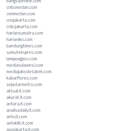
bangsaoffline.com
cnbcmedan.com
cnnmedan.com
cnnjakarta.com
cnbcjakarta.com
hariansumatra.com
harianikn.com
bandungtimes.com
sumutekspres.com
lampungpos.com
mediasulawesi.com
mediajabodetabek.com
kabarflores.com
seputarmetro.com
aktual.it.com
akurat.it.com
antara.it.com
analisadaily.it.com
antv.it.com
antvklik.it.com
ayojakarta.it.com