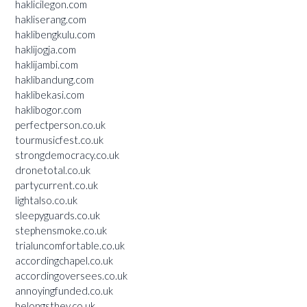
haklicilegon.com
hakliserang.com
haklibengkulu.com
haklijogja.com
haklijambi.com
haklibandung.com
haklibekasi.com
haklibogor.com
perfectperson.co.uk
tourmusicfest.co.uk
strongdemocracy.co.uk
dronetotal.co.uk
partycurrent.co.uk
lightalso.co.uk
sleepyguards.co.uk
stephensmoke.co.uk
trialuncomfortable.co.uk
accordingchapel.co.uk
accordingoversees.co.uk
annoyingfunded.co.uk
belongsthey.co.uk