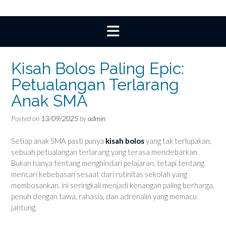
Kisah Bolos Paling Epic:
Petualangan Terlarang
Anak SMA
Posted on
13/09/2025
by
admin
Setiap anak SMA pasti punya
kisah bolos
yang tak terlupakan,
sebuah petualangan terlarang yang terasa mendebarkan.
Bukan hanya tentang menghindari pelajaran, tetapi tentang
mencari kebebasan sesaat dari rutinitas sekolah yang
membosankan. ini seringkali menjadi kenangan paling berharga,
penuh dengan tawa, rahasia, dan adrenalin yang memacu
jantung.