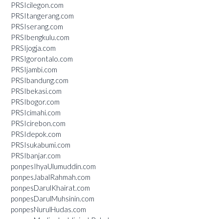
PRSIcilegon.com
PRSItangerang.com
PRSIserang.com
PRSIbengkulu.com
PRSIjogja.com
PRSIgorontalo.com
PRSIjambi.com
PRSIbandung.com
PRSIbekasi.com
PRSIbogor.com
PRSIcimahi.com
PRSIcirebon.com
PRSIdepok.com
PRSIsukabumi.com
PRSIbanjar.com
ponpesIhyaUlumuddin.com
ponpesJabalRahmah.com
ponpesDarulKhairat.com
ponpesDarulMuhsinin.com
ponpesNurulHudas.com