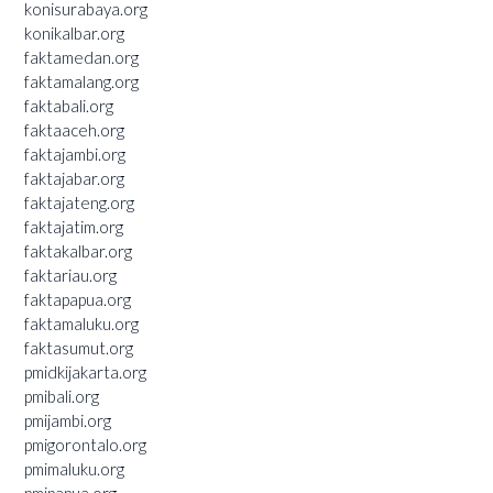
konisurabaya.org
konikalbar.org
faktamedan.org
faktamalang.org
faktabali.org
faktaaceh.org
faktajambi.org
faktajabar.org
faktajateng.org
faktajatim.org
faktakalbar.org
faktariau.org
faktapapua.org
faktamaluku.org
faktasumut.org
pmidkijakarta.org
pmibali.org
pmijambi.org
pmigorontalo.org
pmimaluku.org
pmipapua.org