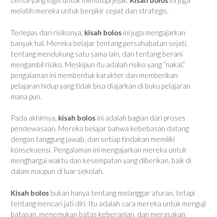
cerita yang logis untuk menutupi jejak.
Kisah bolos
ini juga
melatih mereka untuk berpikir cepat dan strategis.
Terlepas dari risikonya,
kisah bolos
ini juga mengajarkan
banyak hal. Mereka belajar tentang persahabatan sejati,
tentang mendukung satu sama lain, dan tentang berani
mengambil risiko. Meskipun itu adalah risiko yang “nakal,”
pengalaman ini membentuk karakter dan memberikan
pelajaran hidup yang tidak bisa diajarkan di buku pelajaran
mana pun.
Pada akhirnya,
kisah bolos
ini adalah bagian dari proses
pendewasaan. Mereka belajar bahwa kebebasan datang
dengan tanggung jawab, dan setiap tindakan memiliki
konsekuensi. Pengalaman ini mengajarkan mereka untuk
menghargai waktu dan kesempatan yang diberikan, baik di
dalam maupun di luar sekolah.
Kisah bolos
bukan hanya tentang melanggar aturan, tetapi
tentang mencari jati diri. Itu adalah cara mereka untuk menguji
batasan, menemukan batas keberanian, dan merasakan