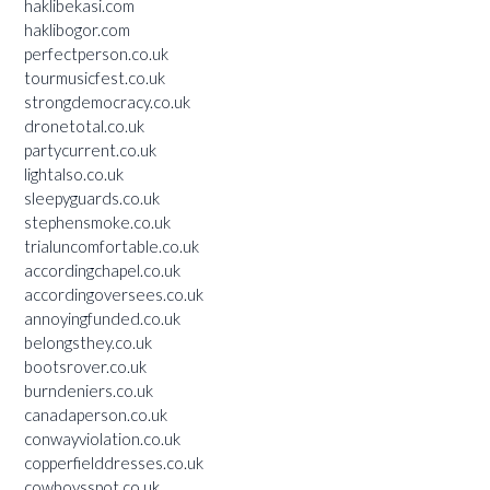
haklibekasi.com
haklibogor.com
perfectperson.co.uk
tourmusicfest.co.uk
strongdemocracy.co.uk
dronetotal.co.uk
partycurrent.co.uk
lightalso.co.uk
sleepyguards.co.uk
stephensmoke.co.uk
trialuncomfortable.co.uk
accordingchapel.co.uk
accordingoversees.co.uk
annoyingfunded.co.uk
belongsthey.co.uk
bootsrover.co.uk
burndeniers.co.uk
canadaperson.co.uk
conwayviolation.co.uk
copperfielddresses.co.uk
cowboysspot.co.uk