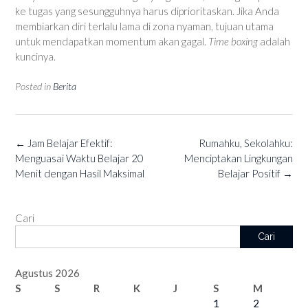
ke tugas yang sesungguhnya harus diprioritaskan. Jika Anda
membiarkan diri terlalu lama di zona nyaman, tujuan utama
untuk mendapatkan momentum akan gagal.
Time boxing
adalah
kuncinya.
Posted in
Berita
Post
←
Jam Belajar Efektif:
Rumahku, Sekolahku:
navigation
Menguasai Waktu Belajar 20
Menciptakan Lingkungan
Menit dengan Hasil Maksimal
Belajar Positif
→
Cari
Cari
Agustus 2026
S
S
R
K
J
S
M
1
2