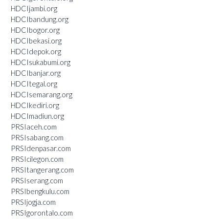
HDCIjambi.org
HDCIbandung.org
HDCIbogor.org
HDCIbekasi.org
HDCIdepok.org
HDCIsukabumi.org
HDCIbanjar.org
HDCItegal.org
HDCIsemarang.org
HDCIkediri.org
HDCImadiun.org
PRSIaceh.com
PRSIsabang.com
PRSIdenpasar.com
PRSIcilegon.com
PRSItangerang.com
PRSIserang.com
PRSIbengkulu.com
PRSIjogja.com
PRSIgorontalo.com