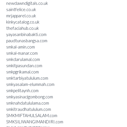
newdawndigitals.co.uk
saintfelice.co.uk
mrjapparel.co.uk
kinkycatalog.co.uk
thefaciahub.co.uk
yayasanbinabakti.com
paudtunasbangsa.com
smkal-amin.com
smkal-manar.com
smkdarulamal.com
smkitpasundan.com
smkpgrikamal.com
smktarbiyatululum.com
smkyasalam-elummah.com
smkpelitaynh.com
smkyasinacigombong.com
smknahdatululama.com
smkitraudhatululum.com
SMKMIFTAHULSALAM.com
SMKSILIWANGIMANDIRI.com