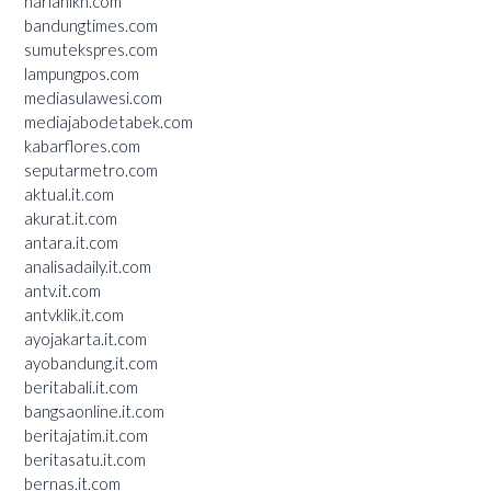
harianikn.com
bandungtimes.com
sumutekspres.com
lampungpos.com
mediasulawesi.com
mediajabodetabek.com
kabarflores.com
seputarmetro.com
aktual.it.com
akurat.it.com
antara.it.com
analisadaily.it.com
antv.it.com
antvklik.it.com
ayojakarta.it.com
ayobandung.it.com
beritabali.it.com
bangsaonline.it.com
beritajatim.it.com
beritasatu.it.com
bernas.it.com