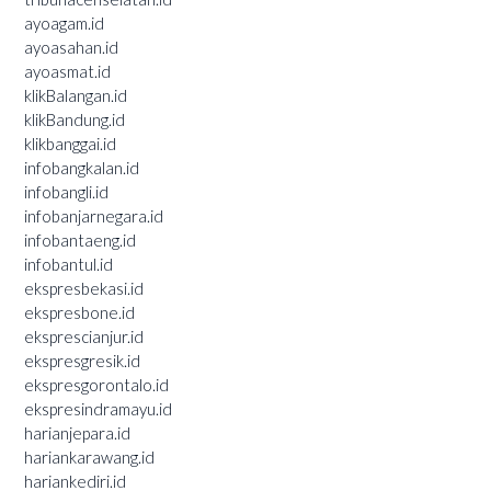
ayoagam.id
ayoasahan.id
ayoasmat.id
klikBalangan.id
klikBandung.id
klikbanggai.id
infobangkalan.id
infobangli.id
infobanjarnegara.id
infobantaeng.id
infobantul.id
ekspresbekasi.id
ekspresbone.id
eksprescianjur.id
ekspresgresik.id
ekspresgorontalo.id
ekspresindramayu.id
harianjepara.id
hariankarawang.id
hariankediri.id