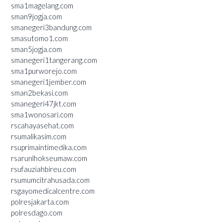
sma1magelang.com
sman9jogja.com
smanegeri3bandung.com
smasutomo1.com
sman5jogja.com
smanegeri1tangerang.com
sma1purworejo.com
smanegeri1jember.com
sman2bekasi.com
smanegeri47jkt.com
sma1wonosari.com
rscahayasehat.com
rsumalikasim.com
rsuprimaintimedika.com
rsarunlhokseumaw.com
rsufauziahbireu.com
rsumumcitrahusada.com
rsgayomedicalcentre.com
polresjakarta.com
polresdago.com