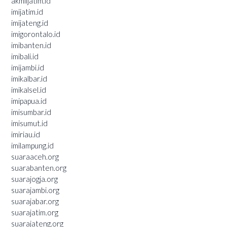
akmiljatim.id
imijatim.id
imijateng.id
imigorontalo.id
imibanten.id
imibali.id
imijambi.id
imikalbar.id
imikalsel.id
imipapua.id
imisumbar.id
imisumut.id
imiriau.id
imilampung.id
suaraaceh.org
suarabanten.org
suarajogja.org
suarajambi.org
suarajabar.org
suarajatim.org
suarajateng.org