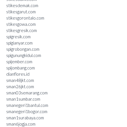
stikesdemak.com
stikesgarut.com
stikesgorontalo.com
stikesgowa.com
stikesgresik.com
spigresik.com
spigianyar.com
spigrobongan.com
spigunungkidul.com
spijember.com
spijombang.com
dianflores.id
sman48jkt.com
sman26jkt.com
sman03semarang.com
sman1sumbar.com
smanegeri1bantul.com
smanegeri1bogor.com
sman1surabaya.com
sman6jogja.com