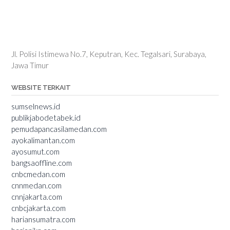
Jl. Polisi Istimewa No.7, Keputran, Kec. Tegalsari, Surabaya,
Jawa Timur
WEBSITE TERKAIT
sumselnews.id
publikjabodetabek.id
pemudapancasilamedan.com
ayokalimantan.com
ayosumut.com
bangsaoffline.com
cnbcmedan.com
cnnmedan.com
cnnjakarta.com
cnbcjakarta.com
hariansumatra.com