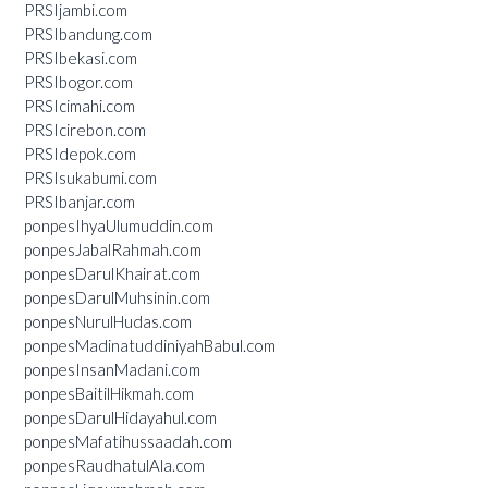
PRSIjambi.com
PRSIbandung.com
PRSIbekasi.com
PRSIbogor.com
PRSIcimahi.com
PRSIcirebon.com
PRSIdepok.com
PRSIsukabumi.com
PRSIbanjar.com
ponpesIhyaUlumuddin.com
ponpesJabalRahmah.com
ponpesDarulKhairat.com
ponpesDarulMuhsinin.com
ponpesNurulHudas.com
ponpesMadinatuddiniyahBabul.com
ponpesInsanMadani.com
ponpesBaitilHikmah.com
ponpesDarulHidayahul.com
ponpesMafatihussaadah.com
ponpesRaudhatulAla.com