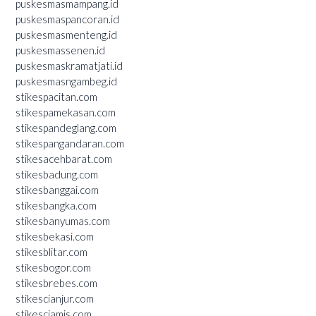
puskesmasmampang.id
puskesmaspancoran.id
puskesmasmenteng.id
puskesmassenen.id
puskesmaskramatjati.id
puskesmasngambeg.id
stikespacitan.com
stikespamekasan.com
stikespandeglang.com
stikespangandaran.com
stikesacehbarat.com
stikesbadung.com
stikesbanggai.com
stikesbangka.com
stikesbanyumas.com
stikesbekasi.com
stikesblitar.com
stikesbogor.com
stikesbrebes.com
stikescianjur.com
stikesciamis.com