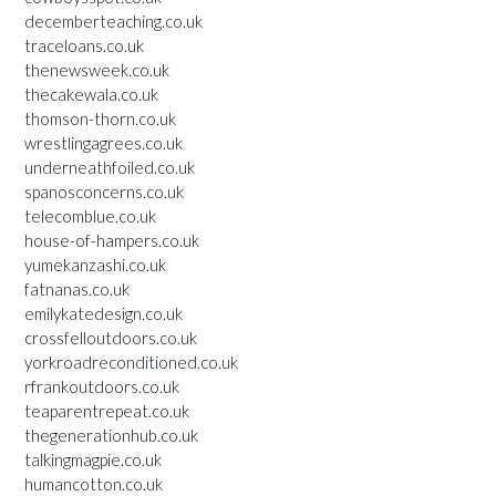
decemberteaching.co.uk
traceloans.co.uk
thenewsweek.co.uk
thecakewala.co.uk
thomson-thorn.co.uk
wrestlingagrees.co.uk
underneathfoiled.co.uk
spanosconcerns.co.uk
telecomblue.co.uk
house-of-hampers.co.uk
yumekanzashi.co.uk
fatnanas.co.uk
emilykatedesign.co.uk
crossfelloutdoors.co.uk
yorkroadreconditioned.co.uk
rfrankoutdoors.co.uk
teaparentrepeat.co.uk
thegenerationhub.co.uk
talkingmagpie.co.uk
humancotton.co.uk