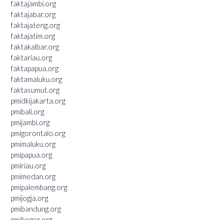
faktajambi.org
faktajabar.org
faktajateng.org
faktajatim.org
faktakalbar.org
faktariau.org
faktapapua.org
faktamaluku.org
faktasumut.org
pmidkijakarta.org
pmibali.org
pmijambi.org
pmigorontalo.org
pmimaluku.org
pmipapua.org
pmiriau.org
pmimedan.org
pmipalembang.org
pmijogja.org
pmibandung.org
pmibogor.org