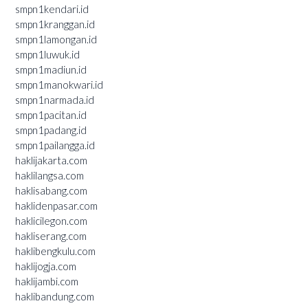
smpn1kendari.id
smpn1kranggan.id
smpn1lamongan.id
smpn1luwuk.id
smpn1madiun.id
smpn1manokwari.id
smpn1narmada.id
smpn1pacitan.id
smpn1padang.id
smpn1pailangga.id
haklijakarta.com
haklilangsa.com
haklisabang.com
haklidenpasar.com
haklicilegon.com
hakliserang.com
haklibengkulu.com
haklijogja.com
haklijambi.com
haklibandung.com