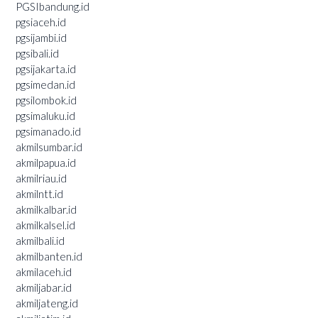
PGSIbandung.id
pgsiaceh.id
pgsijambi.id
pgsibali.id
pgsijakarta.id
pgsimedan.id
pgsilombok.id
pgsimaluku.id
pgsimanado.id
akmilsumbar.id
akmilpapua.id
akmilriau.id
akmilntt.id
akmilkalbar.id
akmilkalsel.id
akmilbali.id
akmilbanten.id
akmilaceh.id
akmiljabar.id
akmiljateng.id