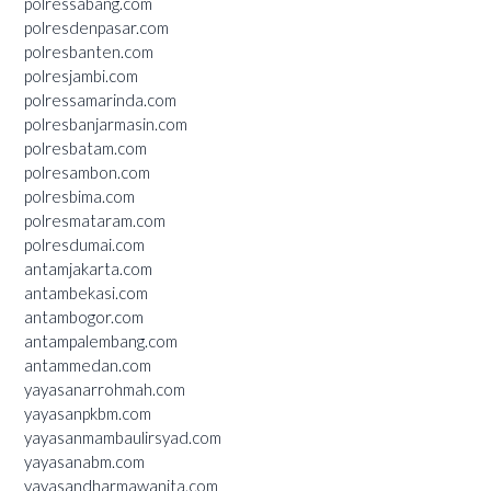
polressabang.com
polresdenpasar.com
polresbanten.com
polresjambi.com
polressamarinda.com
polresbanjarmasin.com
polresbatam.com
polresambon.com
polresbima.com
polresmataram.com
polresdumai.com
antamjakarta.com
antambekasi.com
antambogor.com
antampalembang.com
antammedan.com
yayasanarrohmah.com
yayasanpkbm.com
yayasanmambaulirsyad.com
yayasanabm.com
yayasandharmawanita.com