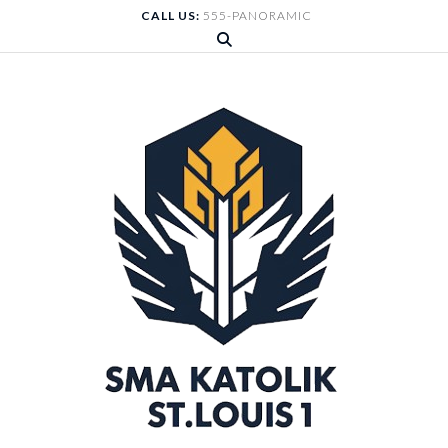
Skip
CALL US:
555-PANORAMIC
to
content