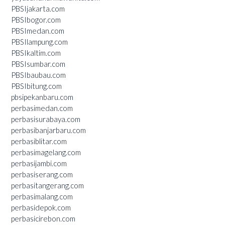
PBSIjakarta.com
PBSIbogor.com
PBSImedan.com
PBSIlampung.com
PBSIkaltim.com
PBSIsumbar.com
PBSIbaubau.com
PBSIbitung.com
pbsipekanbaru.com
perbasimedan.com
perbasisurabaya.com
perbasibanjarbaru.com
perbasiblitar.com
perbasimagelang.com
perbasijambi.com
perbasiserang.com
perbasitangerang.com
perbasimalang.com
perbasidepok.com
perbasicirebon.com