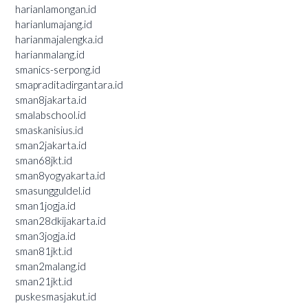
harianlamongan.id
harianlumajang.id
harianmajalengka.id
harianmalang.id
smanics-serpong.id
smapraditadirgantara.id
sman8jakarta.id
smalabschool.id
smaskanisius.id
sman2jakarta.id
sman68jkt.id
sman8yogyakarta.id
smasungguldel.id
sman1jogja.id
sman28dkijakarta.id
sman3jogja.id
sman81jkt.id
sman2malang.id
sman21jkt.id
puskesmasjakut.id