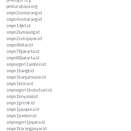
pmisurabaya.org
smpn2semarang.id
smpn4semarang.id
smpn14jkt.id
smpn2lumajang.id
smpn2sutojayan.id
smpn4blitar.id
smpn78jakarta.id
smpn88jakarta.id
smpnegeri1ambon.id
smpn1bangil.id
smpn1banjarmasin.id
smpn1biora.id
smpnegeri1bobotsari.id
smpn1boyolali.id
smpn1gresik.id
smpn1jayapura.id
smpn1jember.id
smpnegeri1jepara.id
smpn1karanganyar.id