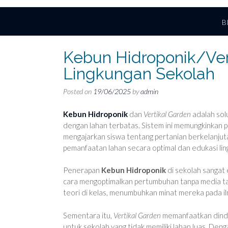
B
Kebun Hidroponik/Vert
Lingkungan Sekolah
Posted on
19/06/2025
by
admin
Kebun Hidroponik
dan
Vertikal Garden
adalah solu
dengan lahan terbatas. Sistem ini memungkinkan 
mengajarkan siswa tentang pertanian berkelanjuta
pemanfaatan lahan secara optimal dan edukasi ling
Penerapan
Kebun Hidroponik
di sekolah sangat e
cara mengoptimalkan pertumbuhan tanpa media ta
teori di kelas, menumbuhkan minat mereka pada i
Sementara itu,
Vertikal Garden
memanfaatkan dindin
untuk sekolah yang tidak memiliki lahan luas. Denga