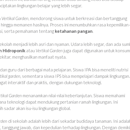
ciptakan lingkungan belajar yang lebih segar.
n
Vertikal Garden
, mendorong siswa untuk berkreasi dan bertanggung
 hingga memanen hasilnya. Proses ini menumbuhkan rasa kepemilikan
si, serta pemahaman tentang
ketahanan pangan
.
 sekolah menjadi lebih asri dan nyaman. Udara lebih segar, dan ada su
 Hidroponik
atau
Vertikal Garden
juga dapat digunakan untuk konsums
ekitar, menghasilkan manfaat nyata.
an guru dari berbagai mata pelajaran. Siswa IPA bisa meneliti nutrisi
tikal garden
, sementara siswa IPS bisa mempelajari dampak lingkungan. 
ngat interaktif dan praktis, dengan dukungan teknologi.
rtikal Garden
menanamkan nilai-nilai keberlanjutan. Siswa memahami
mana teknologi dapat mendukung pertanian ramah lingkungan. Ini
sadar akan isu-isu lingkungan global.
arden
di sekolah adalah lebih dari sekadar budidaya tanaman. Ini adala
i, tanggung jawab, dan kepedulian terhadap lingkungan. Dengan demiki