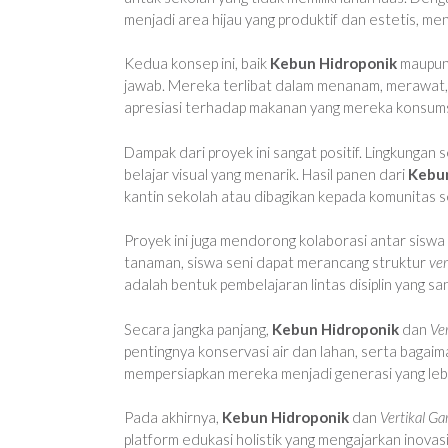
menjadi area hijau yang produktif dan estetis, men
Kedua konsep ini, baik
Kebun Hidroponik
maupu
jawab. Mereka terlibat dalam menanam, merawat,
apresiasi terhadap makanan yang mereka konsum
Dampak dari proyek ini sangat positif. Lingkungan
belajar visual yang menarik. Hasil panen dari
Kebun
kantin sekolah atau dibagikan kepada komunitas s
Proyek ini juga mendorong kolaborasi antar siswa d
tanaman, siswa seni dapat merancang struktur
ver
adalah bentuk pembelajaran lintas disiplin yang sa
Secara jangka panjang,
Kebun Hidroponik
dan
Ve
pentingnya konservasi air dan lahan, serta bagai
mempersiapkan mereka menjadi generasi yang lebih 
Pada akhirnya,
Kebun Hidroponik
dan
Vertikal G
platform edukasi holistik yang mengajarkan inovas