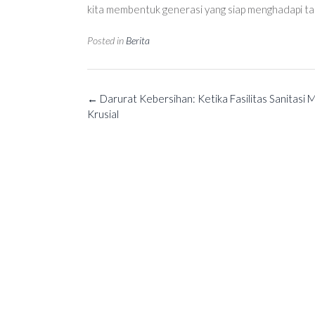
kita membentuk generasi yang siap menghadapi ta
Posted in
Berita
Post
←
Darurat Kebersihan: Ketika Fasilitas Sanitasi M
navigation
Krusial