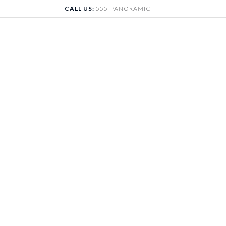
Skip
CALL US:
555-PANORAMIC
to
content