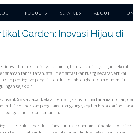
LOG
PRODUCTS
SERVICES
ABOUT
HO
ikal Garden: Inovasi Hijau di
si inovatif untuk budidaya tanaman, terutama di lingkungan sekolah
penanaman tanpa tanah, atau memanfaatkan ruang secara vertikal,
n dan pentingnya penghijauan. Ini adalah langkah konkret menuju
kungan sejak dini.
dukatif. Siswa dapat belajar tentang siklus nutrisi tanaman, pH air, da
nah. Ini memberikan pengalaman langsung yang berbeda dari pelajar
lmu pengetahuan dan pertanian.
g atau struktur vertikal lainnya untuk menanam. Ini adalah solusi ce
n sistem ini, bahkan lorong sekolah atau dinding kelas bisa disulap