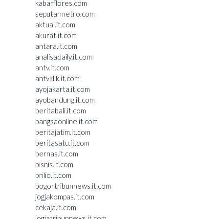
kabarflores.com
seputarmetro.com
aktual.it.com
akurat.it.com
antara.it.com
analisadaily.it.com
antv.it.com
antvklik.it.com
ayojakarta.it.com
ayobandung.it.com
beritabali.it.com
bangsaonline.it.com
beritajatim.it.com
beritasatu.it.com
bernas.it.com
bisnis.it.com
brilio.it.com
bogortribunnews.it.com
jogjakompas.it.com
cekaja.it.com
jogjatribunnews.it.com