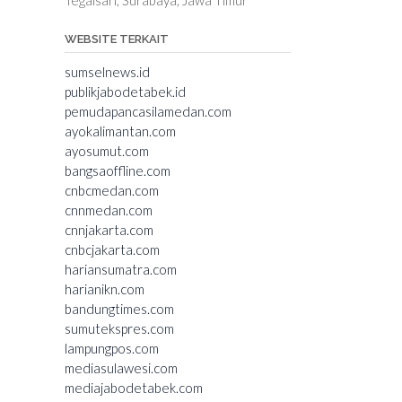
WEBSITE TERKAIT
sumselnews.id
publikjabodetabek.id
pemudapancasilamedan.com
ayokalimantan.com
ayosumut.com
bangsaoffline.com
cnbcmedan.com
cnnmedan.com
cnnjakarta.com
cnbcjakarta.com
hariansumatra.com
harianikn.com
bandungtimes.com
sumutekspres.com
lampungpos.com
mediasulawesi.com
mediajabodetabek.com