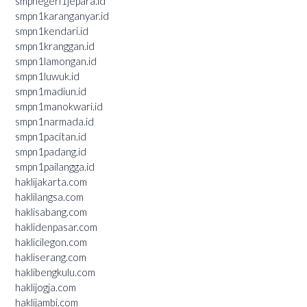
smpnegeri1jepara.id
smpn1karanganyar.id
smpn1kendari.id
smpn1kranggan.id
smpn1lamongan.id
smpn1luwuk.id
smpn1madiun.id
smpn1manokwari.id
smpn1narmada.id
smpn1pacitan.id
smpn1padang.id
smpn1pailangga.id
haklijakarta.com
haklilangsa.com
haklisabang.com
haklidenpasar.com
haklicilegon.com
hakliserang.com
haklibengkulu.com
haklijogja.com
haklijambi.com