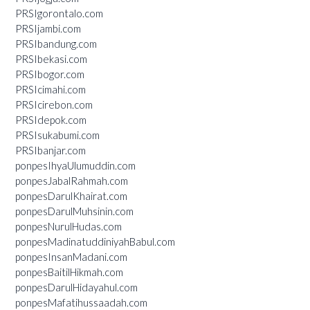
PRSIgorontalo.com
PRSIjambi.com
PRSIbandung.com
PRSIbekasi.com
PRSIbogor.com
PRSIcimahi.com
PRSIcirebon.com
PRSIdepok.com
PRSIsukabumi.com
PRSIbanjar.com
ponpesIhyaUlumuddin.com
ponpesJabalRahmah.com
ponpesDarulKhairat.com
ponpesDarulMuhsinin.com
ponpesNurulHudas.com
ponpesMadinatuddiniyahBabul.com
ponpesInsanMadani.com
ponpesBaitilHikmah.com
ponpesDarulHidayahul.com
ponpesMafatihussaadah.com