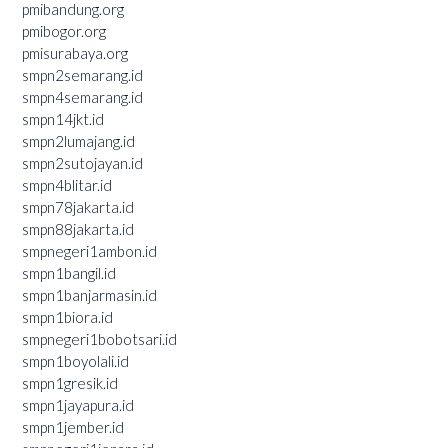
pmibandung.org
pmibogor.org
pmisurabaya.org
smpn2semarang.id
smpn4semarang.id
smpn14jkt.id
smpn2lumajang.id
smpn2sutojayan.id
smpn4blitar.id
smpn78jakarta.id
smpn88jakarta.id
smpnegeri1ambon.id
smpn1bangil.id
smpn1banjarmasin.id
smpn1biora.id
smpnegeri1bobotsari.id
smpn1boyolali.id
smpn1gresik.id
smpn1jayapura.id
smpn1jember.id