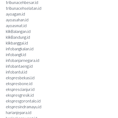
tribunacehbesar.id
tribunacehselatan.id
ayoagam.id
ayoasahan.id
ayoasmat.id
klikBalangan.id
klikBandung.id
klikbanggai.id
infobangkalan.id
infobangli.id
infobanjarnegara.id
infobantaeng.id
infobantul.id
ekspresbekasi.id
ekspresbone.id
eksprescianjur.id
ekspresgresik.id
ekspresgorontalo.id
ekspresindramayu.id
harianjepara.id