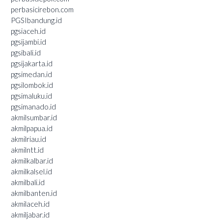
perbasicirebon.com
PGSIbandung.id
pgsiaceh.id
pgsijambi.id
pgsibali.id
pgsijakarta.id
pgsimedan.id
pgsilombok.id
pgsimaluku.id
pgsimanado.id
akmilsumbar.id
akmilpapua.id
akmilriau.id
akmilntt.id
akmilkalbar.id
akmilkalsel.id
akmilbali.id
akmilbanten.id
akmilaceh.id
akmiljabar.id