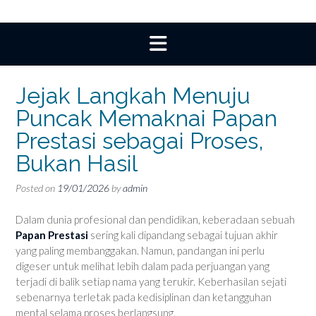
Jejak Langkah Menuju
Puncak Memaknai Papan
Prestasi sebagai Proses,
Bukan Hasil
Posted on
19/01/2026
by
admin
Dalam dunia profesional dan pendidikan, keberadaan sebuah
Papan Prestasi
sering kali dipandang sebagai tujuan akhir
yang paling membanggakan. Namun, pandangan ini perlu
digeser untuk melihat lebih dalam pada perjuangan yang
terjadi di balik setiap nama yang terukir. Keberhasilan sejati
sebenarnya terletak pada kedisiplinan dan ketangguhan
mental selama proses berlangsung.