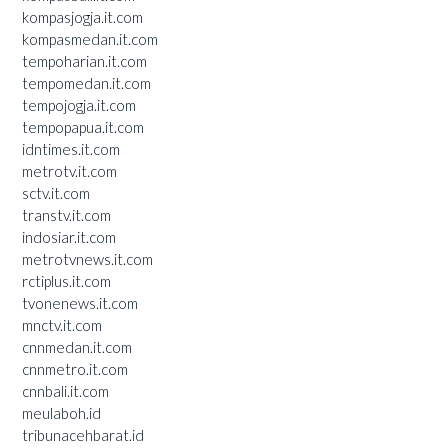
kompasjogja.it.com
kompasmedan.it.com
tempoharian.it.com
tempomedan.it.com
tempojogja.it.com
tempopapua.it.com
idntimes.it.com
metrotv.it.com
sctv.it.com
transtv.it.com
indosiar.it.com
metrotvnews.it.com
rctiplus.it.com
tvonenews.it.com
mnctv.it.com
cnnmedan.it.com
cnnmetro.it.com
cnnbali.it.com
meulaboh.id
tribunacehbarat.id