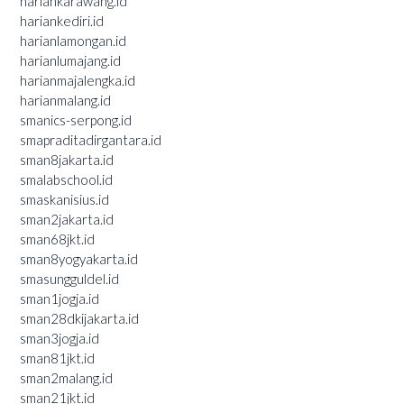
hariankarawang.id
hariankediri.id
harianlamongan.id
harianlumajang.id
harianmajalengka.id
harianmalang.id
smanics-serpong.id
smapraditadirgantara.id
sman8jakarta.id
smalabschool.id
smaskanisius.id
sman2jakarta.id
sman68jkt.id
sman8yogyakarta.id
smasungguldel.id
sman1jogja.id
sman28dkijakarta.id
sman3jogja.id
sman81jkt.id
sman2malang.id
sman21jkt.id