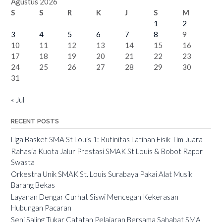
Agustus 2026
S
S
R
K
J
S
M
1
2
3
4
5
6
7
8
9
10
11
12
13
14
15
16
17
18
19
20
21
22
23
24
25
26
27
28
29
30
31
« Jul
RECENT POSTS
Liga Basket SMA St Louis 1: Rutinitas Latihan Fisik Tim Juara
Rahasia Kuota Jalur Prestasi SMAK St Louis & Bobot Rapor
Swasta
Orkestra Unik SMAK St. Louis Surabaya Pakai Alat Musik
Barang Bekas
Layanan Dengar Curhat Siswi Mencegah Kekerasan
Hubungan Pacaran
Seni Saling Tukar Catatan Pelajaran Bersama Sahabat SMA