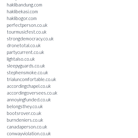
haklibandung.com
haklibekasi.com
haklibogor.com
perfectperson.co.uk
tourmusicfest.co.uk
strongdemocracy.co.uk
dronetotal.co.uk
partycurrent.co.uk
lightalso.co.uk
sleepyguards.co.uk
stephensmoke.co.uk
trialuncomfortable.co.uk
accordingchapel.co.uk
accordingoversees.co.uk
annoyingfunded.co.uk
belongsthey.co.uk
bootsrover.co.uk
burndeniers.co.uk
canadaperson.co.uk
conwayviolation.co.uk