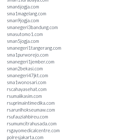
sman6jogja.com
sma1magelang.com
sman9jogja.com
smanegeri3bandung.com
smasutomo1.com
sman5jogja.com
smanegeri1tangerang.com
sma1purworejo.com
smanegeri1jember.com
sman2bekasi.com
smanegeri47jkt.com
sma1wonosari.com
rscahayasehat.com
rsumalikasim.com
rsuprimaintimedika.com
rsarunlhokseumaw.com
rsufauziahbireu.com
rsumumcitrahusada.com
rsgayomedicalcentre.com
polresjakarta.com