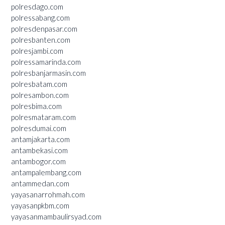
polresdago.com
polressabang.com
polresdenpasar.com
polresbanten.com
polresjambi.com
polressamarinda.com
polresbanjarmasin.com
polresbatam.com
polresambon.com
polresbima.com
polresmataram.com
polresdumai.com
antamjakarta.com
antambekasi.com
antambogor.com
antampalembang.com
antammedan.com
yayasanarrohmah.com
yayasanpkbm.com
yayasanmambaulirsyad.com