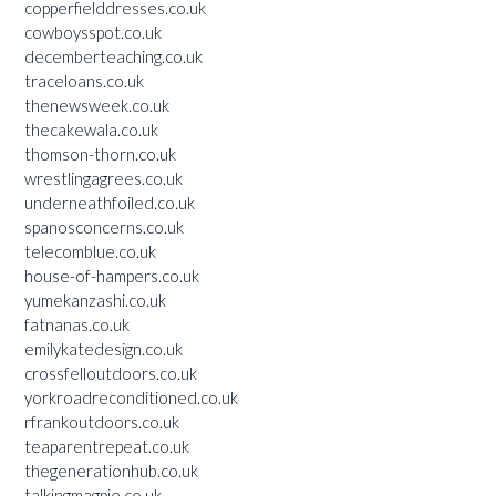
copperfielddresses.co.uk
cowboysspot.co.uk
decemberteaching.co.uk
traceloans.co.uk
thenewsweek.co.uk
thecakewala.co.uk
thomson-thorn.co.uk
wrestlingagrees.co.uk
underneathfoiled.co.uk
spanosconcerns.co.uk
telecomblue.co.uk
house-of-hampers.co.uk
yumekanzashi.co.uk
fatnanas.co.uk
emilykatedesign.co.uk
crossfelloutdoors.co.uk
yorkroadreconditioned.co.uk
rfrankoutdoors.co.uk
teaparentrepeat.co.uk
thegenerationhub.co.uk
talkingmagpie.co.uk