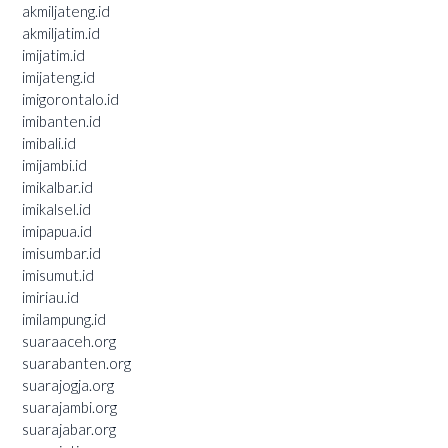
akmiljateng.id
akmiljatim.id
imijatim.id
imijateng.id
imigorontalo.id
imibanten.id
imibali.id
imijambi.id
imikalbar.id
imikalsel.id
imipapua.id
imisumbar.id
imisumut.id
imiriau.id
imilampung.id
suaraaceh.org
suarabanten.org
suarajogja.org
suarajambi.org
suarajabar.org