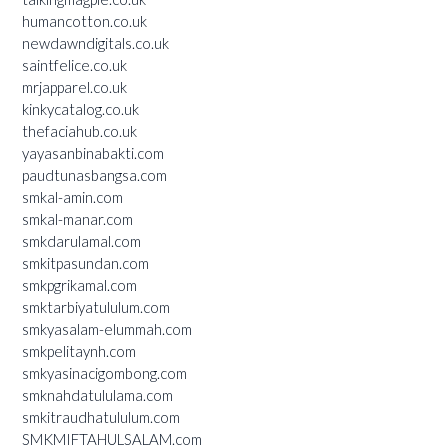
humancotton.co.uk
newdawndigitals.co.uk
saintfelice.co.uk
mrjapparel.co.uk
kinkycatalog.co.uk
thefaciahub.co.uk
yayasanbinabakti.com
paudtunasbangsa.com
smkal-amin.com
smkal-manar.com
smkdarulamal.com
smkitpasundan.com
smkpgrikamal.com
smktarbiyatululum.com
smkyasalam-elummah.com
smkpelitaynh.com
smkyasinacigombong.com
smknahdatululama.com
smkitraudhatululum.com
SMKMIFTAHULSALAM.com