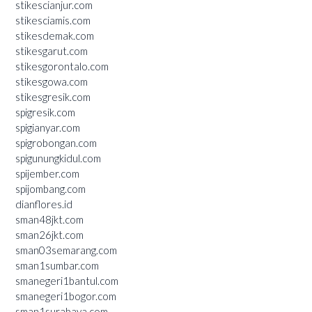
stikescianjur.com
stikesciamis.com
stikesdemak.com
stikesgarut.com
stikesgorontalo.com
stikesgowa.com
stikesgresik.com
spigresik.com
spigianyar.com
spigrobongan.com
spigunungkidul.com
spijember.com
spijombang.com
dianflores.id
sman48jkt.com
sman26jkt.com
sman03semarang.com
sman1sumbar.com
smanegeri1bantul.com
smanegeri1bogor.com
sman1surabaya.com