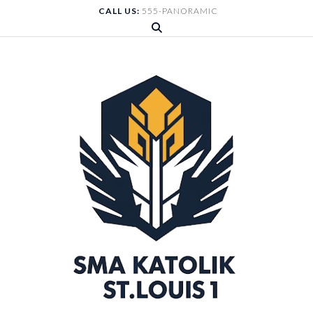
Skip
CALL US:
555-PANORAMIC
to
content