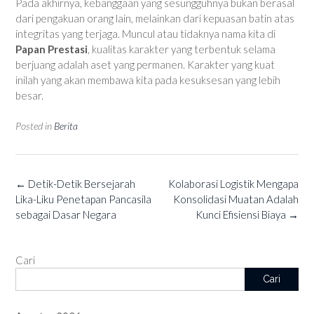
Pada akhirnya, kebanggaan yang sesungguhnya bukan berasal
dari pengakuan orang lain, melainkan dari kepuasan batin atas
integritas yang terjaga. Muncul atau tidaknya nama kita di
Papan Prestasi
, kualitas karakter yang terbentuk selama
berjuang adalah aset yang permanen. Karakter yang kuat
inilah yang akan membawa kita pada kesuksesan yang lebih
besar.
Posted in
Berita
Post
←
Detik-Detik Bersejarah
Kolaborasi Logistik Mengapa
navigation
Lika-Liku Penetapan Pancasila
Konsolidasi Muatan Adalah
sebagai Dasar Negara
Kunci Efisiensi Biaya
→
Cari
Cari