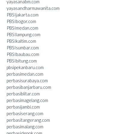
yayasanabm.com
yayasandharmawanita.com
PBSIjakarta.com
PBSIbogor.com
PBSImedan.com
PBSIlampung.com
PBSIkaltim.com
PBSIsumbar.com
PBSIbaubau.com
PBSIbitung.com
pbsipekanbaru.com
perbasimedan.com
perbasisurabaya.com
perbasibanjarbaru.com
perbasiblitar.com
perbasimagelang.com
perbasijambi.com
perbasiserang.com
perbasitangerang.com
perbasimalang.com
perbasidepok.com