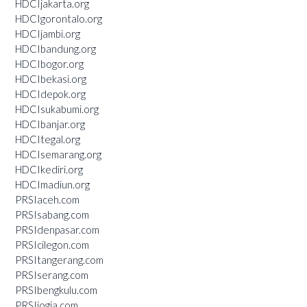
HDCIjakarta.org
HDCIgorontalo.org
HDCIjambi.org
HDCIbandung.org
HDCIbogor.org
HDCIbekasi.org
HDCIdepok.org
HDCIsukabumi.org
HDCIbanjar.org
HDCItegal.org
HDCIsemarang.org
HDCIkediri.org
HDCImadiun.org
PRSIaceh.com
PRSIsabang.com
PRSIdenpasar.com
PRSIcilegon.com
PRSItangerang.com
PRSIserang.com
PRSIbengkulu.com
PRSIjogja.com