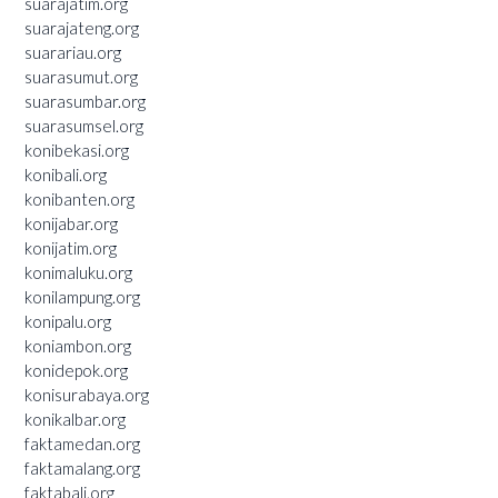
suarajatim.org
suarajateng.org
suarariau.org
suarasumut.org
suarasumbar.org
suarasumsel.org
konibekasi.org
konibali.org
konibanten.org
konijabar.org
konijatim.org
konimaluku.org
konilampung.org
konipalu.org
koniambon.org
konidepok.org
konisurabaya.org
konikalbar.org
faktamedan.org
faktamalang.org
faktabali.org