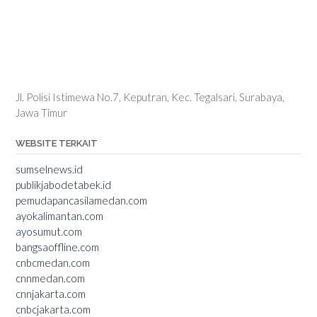
Jl. Polisi Istimewa No.7, Keputran, Kec. Tegalsari, Surabaya,
Jawa Timur
WEBSITE TERKAIT
sumselnews.id
publikjabodetabek.id
pemudapancasilamedan.com
ayokalimantan.com
ayosumut.com
bangsaoffline.com
cnbcmedan.com
cnnmedan.com
cnnjakarta.com
cnbcjakarta.com