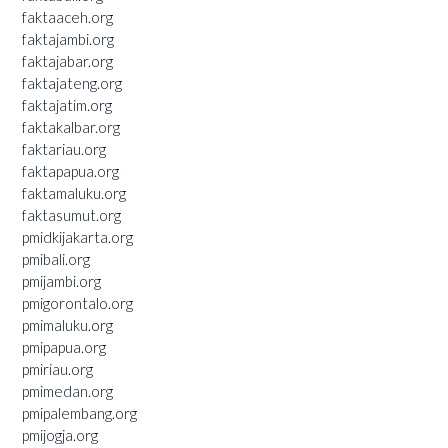
faktaaceh.org
faktajambi.org
faktajabar.org
faktajateng.org
faktajatim.org
faktakalbar.org
faktariau.org
faktapapua.org
faktamaluku.org
faktasumut.org
pmidkijakarta.org
pmibali.org
pmijambi.org
pmigorontalo.org
pmimaluku.org
pmipapua.org
pmiriau.org
pmimedan.org
pmipalembang.org
pmijogja.org