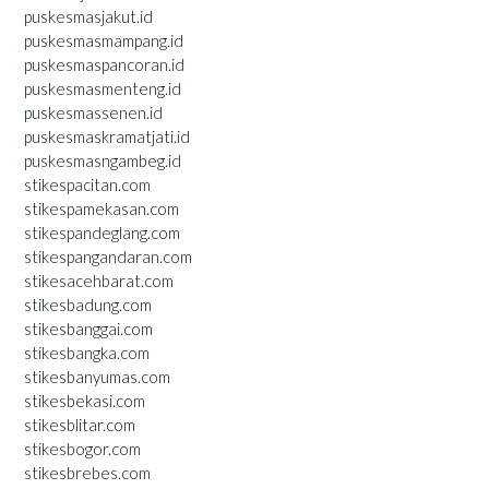
puskesmasjakut.id
puskesmasmampang.id
puskesmaspancoran.id
puskesmasmenteng.id
puskesmassenen.id
puskesmaskramatjati.id
puskesmasngambeg.id
stikespacitan.com
stikespamekasan.com
stikespandeglang.com
stikespangandaran.com
stikesacehbarat.com
stikesbadung.com
stikesbanggai.com
stikesbangka.com
stikesbanyumas.com
stikesbekasi.com
stikesblitar.com
stikesbogor.com
stikesbrebes.com