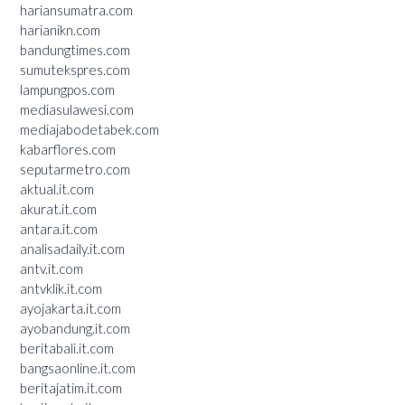
hariansumatra.com
harianikn.com
bandungtimes.com
sumutekspres.com
lampungpos.com
mediasulawesi.com
mediajabodetabek.com
kabarflores.com
seputarmetro.com
aktual.it.com
akurat.it.com
antara.it.com
analisadaily.it.com
antv.it.com
antvklik.it.com
ayojakarta.it.com
ayobandung.it.com
beritabali.it.com
bangsaonline.it.com
beritajatim.it.com