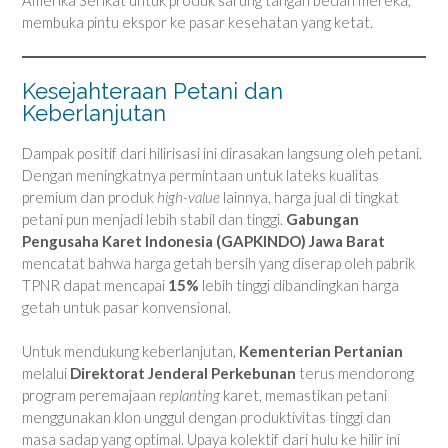
Amerika Serikat untuk produk sarung tangan bedah mereka,
membuka pintu ekspor ke pasar kesehatan yang ketat.
Kesejahteraan Petani dan
Keberlanjutan
Dampak positif dari hilirisasi ini dirasakan langsung oleh petani.
Dengan meningkatnya permintaan untuk lateks kualitas
premium dan produk
high-value
lainnya, harga jual di tingkat
petani pun menjadi lebih stabil dan tinggi.
Gabungan
Pengusaha Karet Indonesia (GAPKINDO) Jawa Barat
mencatat bahwa harga getah bersih yang diserap oleh pabrik
TPNR dapat mencapai
15%
lebih tinggi dibandingkan harga
getah untuk pasar konvensional.
Untuk mendukung keberlanjutan,
Kementerian Pertanian
melalui
Direktorat Jenderal Perkebunan
terus mendorong
program peremajaan
replanting
karet, memastikan petani
menggunakan klon unggul dengan produktivitas tinggi dan
masa sadap yang optimal. Upaya kolektif dari hulu ke hilir ini