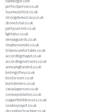
haklibogor.com
perfectperson.co.uk
tourmusicfest.co.uk
strongdemocracy.co.uk
dronetotal.co.uk
partycurrent.co.uk
lightalso.co.uk
sleepyguards.co.uk
stephensmoke.co.uk
trialuncomfortable.co.uk
accordingchapel.co.uk
accordingoversees.co.uk
annoyingfunded.co.uk
belongsthey.co.uk
bootsrover.co.uk
burndeniers.co.uk
canadaperson.co.uk
conwayviolation.co.uk
copperfielddresses.co.uk
cowboysspot.co.uk
decemberteaching.co.uk