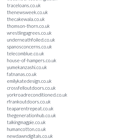
traceloans.co.uk
thenewsweek.co.uk
thecakewala.co.uk
thomson-thorn.co.uk
wrestlingagrees.co.uk
underneathfoiled.co.uk
spanosconcerns.co.uk
telecomblue.co.uk
house-of-hampers.co.uk
yumekanzashi.co.uk
fatnanas.co.uk
emilykatedesign.co.uk
crossfelloutdoors.co.uk
yorkroadreconditioned.co.uk
rfrankoutdoors.co.uk
teaparentrepeat.co.uk
thegenerationhub.co.uk
talkingmagpie.co.uk
humancotton.co.uk
newdawndigitals.co.uk