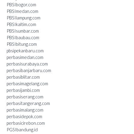
PBSIbogor.com
PBSImedan.com
PBSIlampung.com
PBSIkaltim.com
PBSIsumbar.com
PBSIbaubau.com
PBSIbitung.com
pbsipekanbaru.com
perbasimedan.com
perbasisurabaya.com
perbasibanjarbaru.com
perbasiblitar.com
perbasimagelang.com
perbasijambi.com
perbasiserang.com
perbasitangerang.com
perbasimalang.com
perbasidepok.com
perbasicirebon.com
PGSIbandung.id