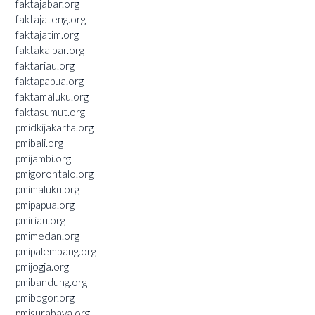
faktajabar.org
faktajateng.org
faktajatim.org
faktakalbar.org
faktariau.org
faktapapua.org
faktamaluku.org
faktasumut.org
pmidkijakarta.org
pmibali.org
pmijambi.org
pmigorontalo.org
pmimaluku.org
pmipapua.org
pmiriau.org
pmimedan.org
pmipalembang.org
pmijogja.org
pmibandung.org
pmibogor.org
pmisurabaya.org