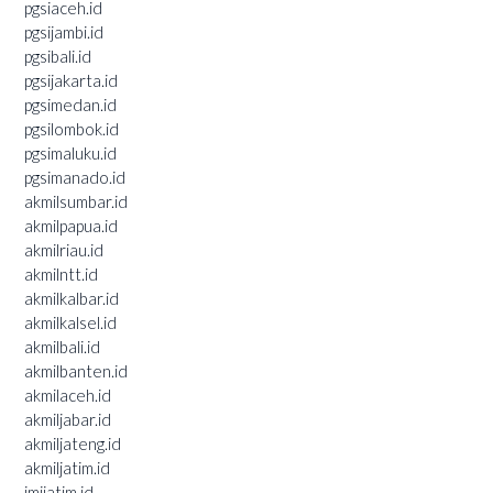
pgsiaceh.id
pgsijambi.id
pgsibali.id
pgsijakarta.id
pgsimedan.id
pgsilombok.id
pgsimaluku.id
pgsimanado.id
akmilsumbar.id
akmilpapua.id
akmilriau.id
akmilntt.id
akmilkalbar.id
akmilkalsel.id
akmilbali.id
akmilbanten.id
akmilaceh.id
akmiljabar.id
akmiljateng.id
akmiljatim.id
imijatim.id