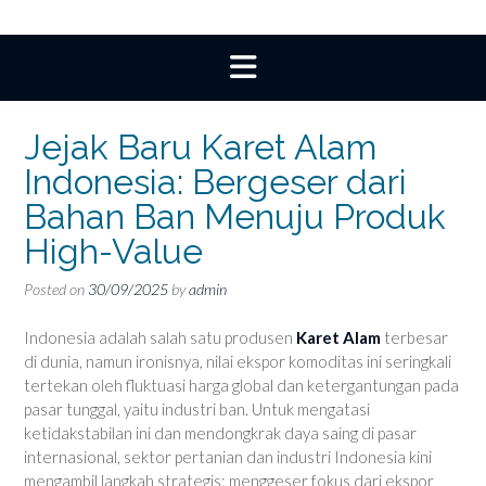
Jejak Baru Karet Alam
Indonesia: Bergeser dari
Bahan Ban Menuju Produk
High-Value
Posted on
30/09/2025
by
admin
Indonesia adalah salah satu produsen
Karet Alam
terbesar
di dunia, namun ironisnya, nilai ekspor komoditas ini seringkali
tertekan oleh fluktuasi harga global dan ketergantungan pada
pasar tunggal, yaitu industri ban. Untuk mengatasi
ketidakstabilan ini dan mendongkrak daya saing di pasar
internasional, sektor pertanian dan industri Indonesia kini
mengambil langkah strategis: menggeser fokus dari ekspor