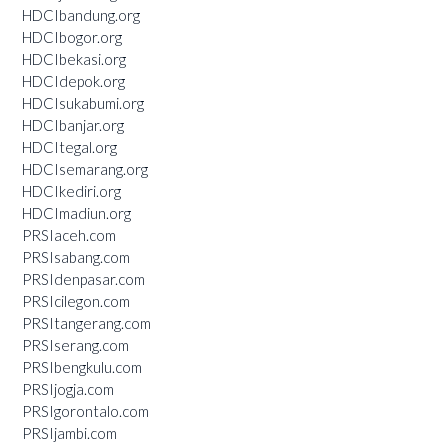
HDCIbandung.org
HDCIbogor.org
HDCIbekasi.org
HDCIdepok.org
HDCIsukabumi.org
HDCIbanjar.org
HDCItegal.org
HDCIsemarang.org
HDCIkediri.org
HDCImadiun.org
PRSIaceh.com
PRSIsabang.com
PRSIdenpasar.com
PRSIcilegon.com
PRSItangerang.com
PRSIserang.com
PRSIbengkulu.com
PRSIjogja.com
PRSIgorontalo.com
PRSIjambi.com