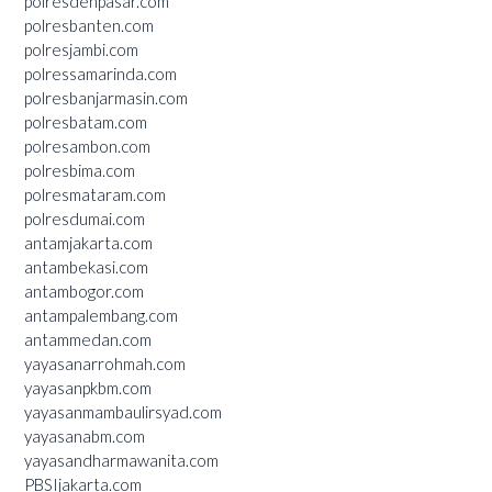
polresdenpasar.com
polresbanten.com
polresjambi.com
polressamarinda.com
polresbanjarmasin.com
polresbatam.com
polresambon.com
polresbima.com
polresmataram.com
polresdumai.com
antamjakarta.com
antambekasi.com
antambogor.com
antampalembang.com
antammedan.com
yayasanarrohmah.com
yayasanpkbm.com
yayasanmambaulirsyad.com
yayasanabm.com
yayasandharmawanita.com
PBSIjakarta.com