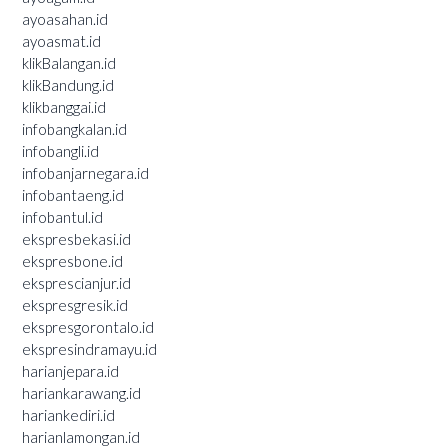
ayoasahan.id
ayoasmat.id
klikBalangan.id
klikBandung.id
klikbanggai.id
infobangkalan.id
infobangli.id
infobanjarnegara.id
infobantaeng.id
infobantul.id
ekspresbekasi.id
ekspresbone.id
eksprescianjur.id
ekspresgresik.id
ekspresgorontalo.id
ekspresindramayu.id
harianjepara.id
hariankarawang.id
hariankediri.id
harianlamongan.id