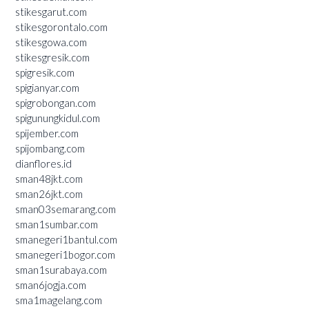
stikesgarut.com
stikesgorontalo.com
stikesgowa.com
stikesgresik.com
spigresik.com
spigianyar.com
spigrobongan.com
spigunungkidul.com
spijember.com
spijombang.com
dianflores.id
sman48jkt.com
sman26jkt.com
sman03semarang.com
sman1sumbar.com
smanegeri1bantul.com
smanegeri1bogor.com
sman1surabaya.com
sman6jogja.com
sma1magelang.com