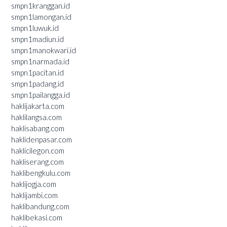
smpn1kranggan.id
smpn1lamongan.id
smpn1luwuk.id
smpn1madiun.id
smpn1manokwari.id
smpn1narmada.id
smpn1pacitan.id
smpn1padang.id
smpn1pailangga.id
haklijakarta.com
haklilangsa.com
haklisabang.com
haklidenpasar.com
haklicilegon.com
hakliserang.com
haklibengkulu.com
haklijogja.com
haklijambi.com
haklibandung.com
haklibekasi.com