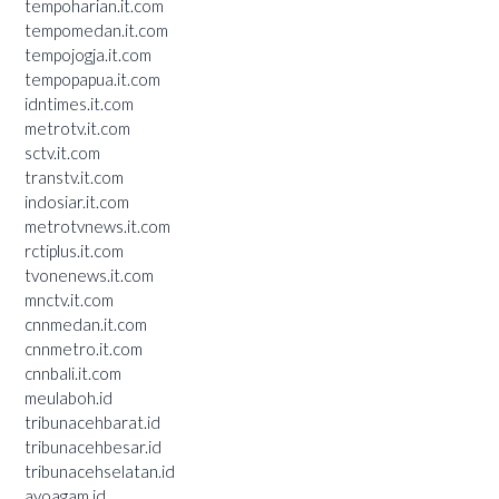
tempoharian.it.com
tempomedan.it.com
tempojogja.it.com
tempopapua.it.com
idntimes.it.com
metrotv.it.com
sctv.it.com
transtv.it.com
indosiar.it.com
metrotvnews.it.com
rctiplus.it.com
tvonenews.it.com
mnctv.it.com
cnnmedan.it.com
cnnmetro.it.com
cnnbali.it.com
meulaboh.id
tribunacehbarat.id
tribunacehbesar.id
tribunacehselatan.id
ayoagam.id