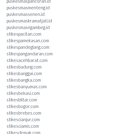
puskesmaspancoran.id
puskesmasmenteng.id
puskesmassenen.id
puskesmaskramatjati.id
puskesmasngambeg.id
stikespacitan.com
stikespamekasan.com
stikespandeglang.com
stikespangandaran.com
stikesacehbarat.com
stikesbadung.com
stikesbanggai.com
stikesbangka.com
stikesbanyumas.com
stikesbekasi.com
stikesblitar.com
stikesbogor.com
stikesbrebes.com
stikescianjur.com
stikesciamis.com
stikesdemak.com