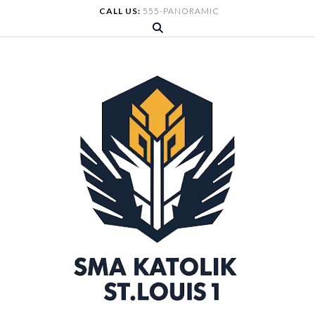
Skip
CALL US:
555-PANORAMIC
to
content