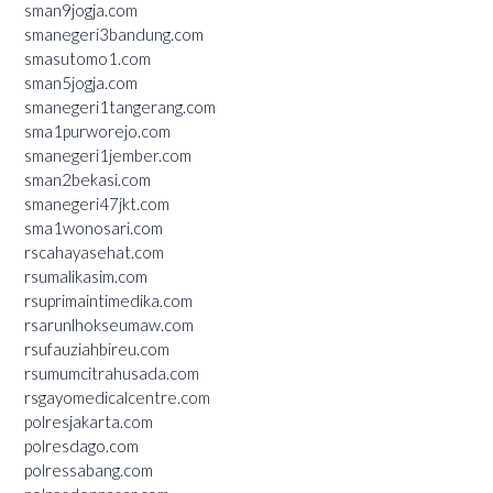
sman9jogja.com
smanegeri3bandung.com
smasutomo1.com
sman5jogja.com
smanegeri1tangerang.com
sma1purworejo.com
smanegeri1jember.com
sman2bekasi.com
smanegeri47jkt.com
sma1wonosari.com
rscahayasehat.com
rsumalikasim.com
rsuprimaintimedika.com
rsarunlhokseumaw.com
rsufauziahbireu.com
rsumumcitrahusada.com
rsgayomedicalcentre.com
polresjakarta.com
polresdago.com
polressabang.com