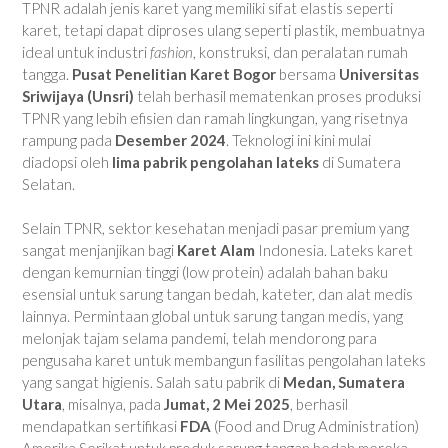
TPNR adalah jenis karet yang memiliki sifat elastis seperti
karet, tetapi dapat diproses ulang seperti plastik, membuatnya
ideal untuk industri
fashion
, konstruksi, dan peralatan rumah
tangga.
Pusat Penelitian Karet Bogor
bersama
Universitas
Sriwijaya (Unsri)
telah berhasil mematenkan proses produksi
TPNR yang lebih efisien dan ramah lingkungan, yang risetnya
rampung pada
Desember 2024
. Teknologi ini kini mulai
diadopsi oleh
lima pabrik pengolahan lateks
di Sumatera
Selatan.
Selain TPNR, sektor kesehatan menjadi pasar premium yang
sangat menjanjikan bagi
Karet Alam
Indonesia. Lateks karet
dengan kemurnian tinggi (low protein) adalah bahan baku
esensial untuk sarung tangan bedah, kateter, dan alat medis
lainnya. Permintaan global untuk sarung tangan medis, yang
melonjak tajam selama pandemi, telah mendorong para
pengusaha karet untuk membangun fasilitas pengolahan lateks
yang sangat higienis. Salah satu pabrik di
Medan, Sumatera
Utara
, misalnya, pada
Jumat, 2 Mei 2025
, berhasil
mendapatkan sertifikasi
FDA
(Food and Drug Administration)