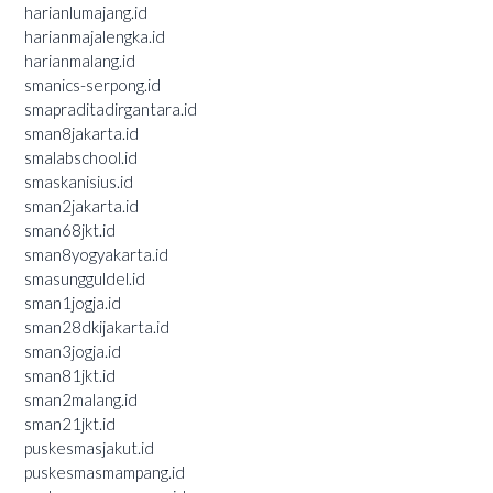
harianlumajang.id
harianmajalengka.id
harianmalang.id
smanics-serpong.id
smapraditadirgantara.id
sman8jakarta.id
smalabschool.id
smaskanisius.id
sman2jakarta.id
sman68jkt.id
sman8yogyakarta.id
smasungguldel.id
sman1jogja.id
sman28dkijakarta.id
sman3jogja.id
sman81jkt.id
sman2malang.id
sman21jkt.id
puskesmasjakut.id
puskesmasmampang.id