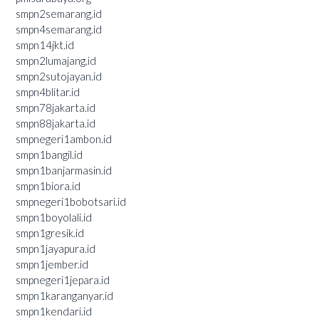
smpn2semarang.id
smpn4semarang.id
smpn14jkt.id
smpn2lumajang.id
smpn2sutojayan.id
smpn4blitar.id
smpn78jakarta.id
smpn88jakarta.id
smpnegeri1ambon.id
smpn1bangil.id
smpn1banjarmasin.id
smpn1biora.id
smpnegeri1bobotsari.id
smpn1boyolali.id
smpn1gresik.id
smpn1jayapura.id
smpn1jember.id
smpnegeri1jepara.id
smpn1karanganyar.id
smpn1kendari.id