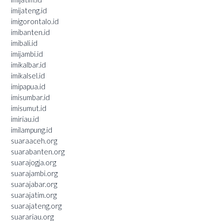
imijateng.id
imigorontalo.id
imibanten.id
imibali.id
imijambi.id
imikalbar.id
imikalsel.id
imipapua.id
imisumbar.id
imisumut.id
imiriau.id
imilampung.id
suaraaceh.org
suarabanten.org
suarajogja.org
suarajambi.org
suarajabar.org
suarajatim.org
suarajateng.org
suarariau.org