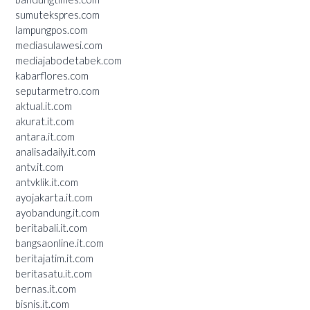
sumutekspres.com
lampungpos.com
mediasulawesi.com
mediajabodetabek.com
kabarflores.com
seputarmetro.com
aktual.it.com
akurat.it.com
antara.it.com
analisadaily.it.com
antv.it.com
antvklik.it.com
ayojakarta.it.com
ayobandung.it.com
beritabali.it.com
bangsaonline.it.com
beritajatim.it.com
beritasatu.it.com
bernas.it.com
bisnis.it.com