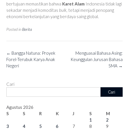
bertujuan memastikan bahwa
Karet Alam
Indonesia tidak lagi
sekadar menjadi komoditas
bulk
, tetapi menjadi penopang
ekonomi berkelanjutan yang berdaya saing global.
Posted in
Berita
Post
←
Bangga Natuna: Proyek
Menguasai Bahasa Asing:
navigation
Forel-Terubuk Karya Anak
Keunggulan Jurusan Bahasa
Negeri
SMA
→
Cari
Cari
Agustus 2026
S
S
R
K
J
S
M
1
2
3
4
5
6
7
8
9