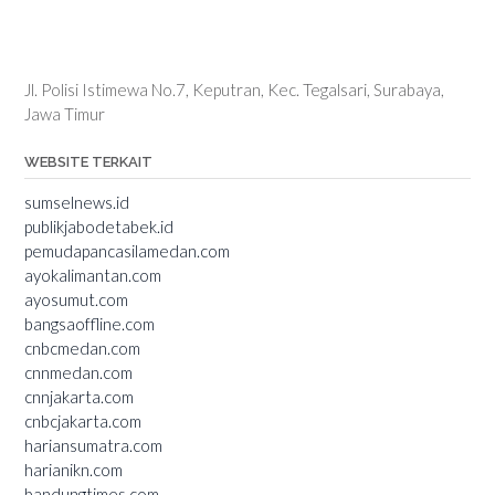
Jl. Polisi Istimewa No.7, Keputran, Kec. Tegalsari, Surabaya,
Jawa Timur
WEBSITE TERKAIT
sumselnews.id
publikjabodetabek.id
pemudapancasilamedan.com
ayokalimantan.com
ayosumut.com
bangsaoffline.com
cnbcmedan.com
cnnmedan.com
cnnjakarta.com
cnbcjakarta.com
hariansumatra.com
harianikn.com
bandungtimes.com