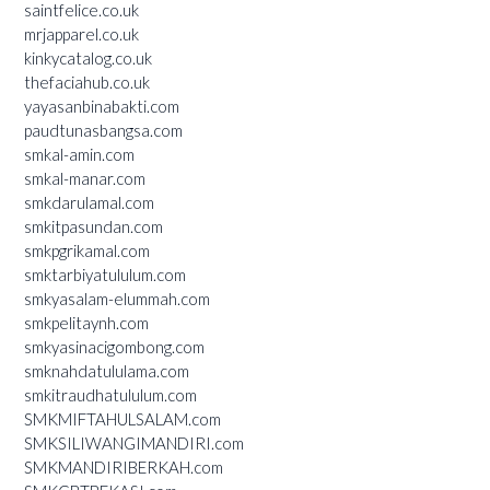
saintfelice.co.uk
mrjapparel.co.uk
kinkycatalog.co.uk
thefaciahub.co.uk
yayasanbinabakti.com
paudtunasbangsa.com
smkal-amin.com
smkal-manar.com
smkdarulamal.com
smkitpasundan.com
smkpgrikamal.com
smktarbiyatululum.com
smkyasalam-elummah.com
smkpelitaynh.com
smkyasinacigombong.com
smknahdatululama.com
smkitraudhatululum.com
SMKMIFTAHULSALAM.com
SMKSILIWANGIMANDIRI.com
SMKMANDIRIBERKAH.com