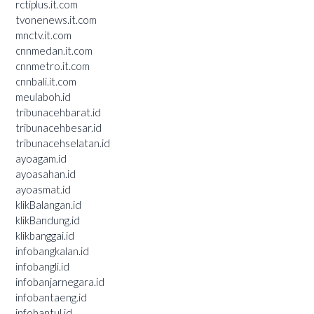
rctiplus.it.com
tvonenews.it.com
mnctv.it.com
cnnmedan.it.com
cnnmetro.it.com
cnnbali.it.com
meulaboh.id
tribunacehbarat.id
tribunacehbesar.id
tribunacehselatan.id
ayoagam.id
ayoasahan.id
ayoasmat.id
klikBalangan.id
klikBandung.id
klikbanggai.id
infobangkalan.id
infobangli.id
infobanjarnegara.id
infobantaeng.id
infobantul.id