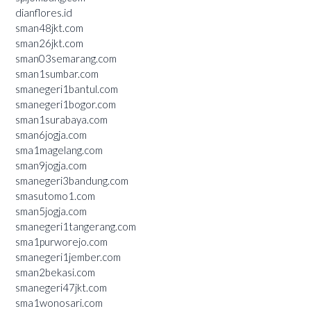
dianflores.id
sman48jkt.com
sman26jkt.com
sman03semarang.com
sman1sumbar.com
smanegeri1bantul.com
smanegeri1bogor.com
sman1surabaya.com
sman6jogja.com
sma1magelang.com
sman9jogja.com
smanegeri3bandung.com
smasutomo1.com
sman5jogja.com
smanegeri1tangerang.com
sma1purworejo.com
smanegeri1jember.com
sman2bekasi.com
smanegeri47jkt.com
sma1wonosari.com