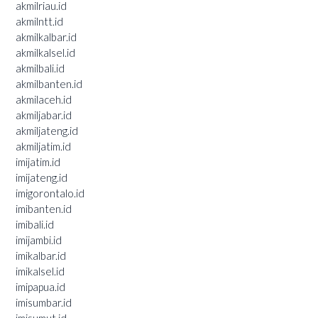
akmilriau.id
akmilntt.id
akmilkalbar.id
akmilkalsel.id
akmilbali.id
akmilbanten.id
akmilaceh.id
akmiljabar.id
akmiljateng.id
akmiljatim.id
imijatim.id
imijateng.id
imigorontalo.id
imibanten.id
imibali.id
imijambi.id
imikalbar.id
imikalsel.id
imipapua.id
imisumbar.id