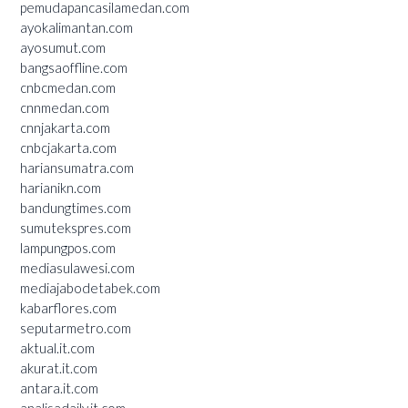
pemudapancasilamedan.com
ayokalimantan.com
ayosumut.com
bangsaoffline.com
cnbcmedan.com
cnnmedan.com
cnnjakarta.com
cnbcjakarta.com
hariansumatra.com
harianikn.com
bandungtimes.com
sumutekspres.com
lampungpos.com
mediasulawesi.com
mediajabodetabek.com
kabarflores.com
seputarmetro.com
aktual.it.com
akurat.it.com
antara.it.com