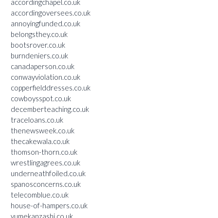
accordingchapel.co.uk
accordingoversees.co.uk
annoyingfunded.co.uk
belongsthey.co.uk
bootsrover.co.uk
burndeniers.co.uk
canadaperson.co.uk
conwayviolation.co.uk
copperfielddresses.co.uk
cowboysspot.co.uk
decemberteaching.co.uk
traceloans.co.uk
thenewsweek.co.uk
thecakewala.co.uk
thomson-thorn.co.uk
wrestlingagrees.co.uk
underneathfoiled.co.uk
spanosconcerns.co.uk
telecomblue.co.uk
house-of-hampers.co.uk
yumekanzashi.co.uk