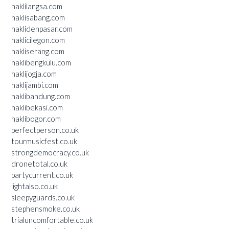
haklilangsa.com
haklisabang.com
haklidenpasar.com
haklicilegon.com
hakliserang.com
haklibengkulu.com
haklijogja.com
haklijambi.com
haklibandung.com
haklibekasi.com
haklibogor.com
perfectperson.co.uk
tourmusicfest.co.uk
strongdemocracy.co.uk
dronetotal.co.uk
partycurrent.co.uk
lightalso.co.uk
sleepyguards.co.uk
stephensmoke.co.uk
trialuncomfortable.co.uk