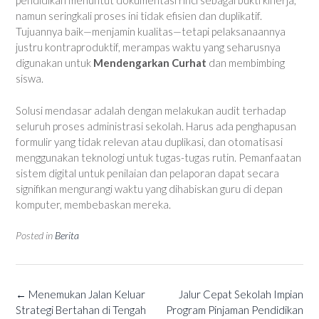
pendidikan menuntut dokumentasi rinci sebagai bukti kinerja,
namun seringkali proses ini tidak efisien dan duplikatif.
Tujuannya baik—menjamin kualitas—tetapi pelaksanaannya
justru kontraproduktif, merampas waktu yang seharusnya
digunakan untuk
Mendengarkan Curhat
dan membimbing
siswa.
Solusi mendasar adalah dengan melakukan audit terhadap
seluruh proses administrasi sekolah. Harus ada penghapusan
formulir yang tidak relevan atau duplikasi, dan otomatisasi
menggunakan teknologi untuk tugas-tugas rutin. Pemanfaatan
sistem digital untuk penilaian dan pelaporan dapat secara
signifikan mengurangi waktu yang dihabiskan guru di depan
komputer, membebaskan mereka.
Posted in
Berita
Post
←
Menemukan Jalan Keluar
Jalur Cepat Sekolah Impian
navigation
Strategi Bertahan di Tengah
Program Pinjaman Pendidikan