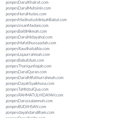
ponpesDarulKhairat.com
ponpesDarulMuhsinin.com
ponpesNurulHudas.com
ponpesMadinatuddiniyahBabul.com
ponpesInsanMadani.com
ponpesBaitilHikmah.com
ponpesDarulHidayahul.com
ponpesMafatihussaadah.com
ponpesRaudhatulAla.com
ponpesLiqaurrahmah.com
ponpesBabulUlum.com
ponpesThariqunNajah.com
ponpesDarulQuran.com
ponpesDarulMifathurrahmah.com
ponpesDayahSyaikhuna.com
ponpesTahfidzulQua.com
ponpesRAHMATULHIDAYAH.com
ponpesDarussalamnuh.com
ponpesBUDiIHSAN.com
ponpesdayahdarulilham.com