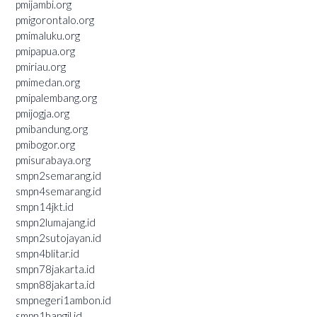
pmijambi.org
pmigorontalo.org
pmimaluku.org
pmipapua.org
pmiriau.org
pmimedan.org
pmipalembang.org
pmijogja.org
pmibandung.org
pmibogor.org
pmisurabaya.org
smpn2semarang.id
smpn4semarang.id
smpn14jkt.id
smpn2lumajang.id
smpn2sutojayan.id
smpn4blitar.id
smpn78jakarta.id
smpn88jakarta.id
smpnegeri1ambon.id
smpn1bangil.id