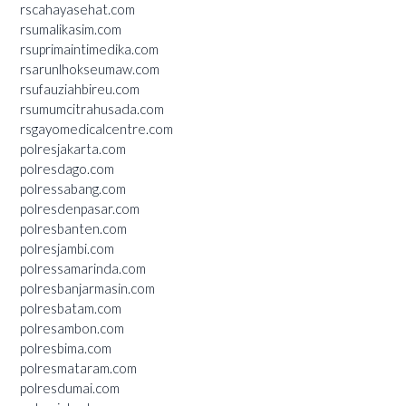
rscahayasehat.com
rsumalikasim.com
rsuprimaintimedika.com
rsarunlhokseumaw.com
rsufauziahbireu.com
rsumumcitrahusada.com
rsgayomedicalcentre.com
polresjakarta.com
polresdago.com
polressabang.com
polresdenpasar.com
polresbanten.com
polresjambi.com
polressamarinda.com
polresbanjarmasin.com
polresbatam.com
polresambon.com
polresbima.com
polresmataram.com
polresdumai.com