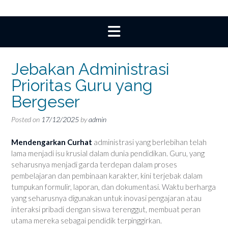
Jebakan Administrasi
Prioritas Guru yang
Bergeser
Posted on
17/12/2025
by
admin
Mendengarkan Curhat
administrasi yang berlebihan telah
lama menjadi isu krusial dalam dunia pendidikan. Guru, yang
seharusnya menjadi garda terdepan dalam proses
pembelajaran dan pembinaan karakter, kini terjebak dalam
tumpukan formulir, laporan, dan dokumentasi. Waktu berharga
yang seharusnya digunakan untuk inovasi pengajaran atau
interaksi pribadi dengan siswa terenggut, membuat peran
utama mereka sebagai pendidik terpinggirkan.