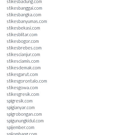
stikesbadung.com
stikesbanggai.com
stikesbangka.com
stikesbanyumas.com
stikesbekasi.com
stikesblitar.com
stikesbogor.com
stikesbrebes.com
stikescianjur.com
stikesciamis.com
stikesdemak.com
stikesgarut.com
stikesgorontalo.com
stikesgowa.com
stikesgresik.com
spigresik.com
spigianyar.com
spigrobongan.com
spigunungkidul.com
spijember.com
spijombang.com