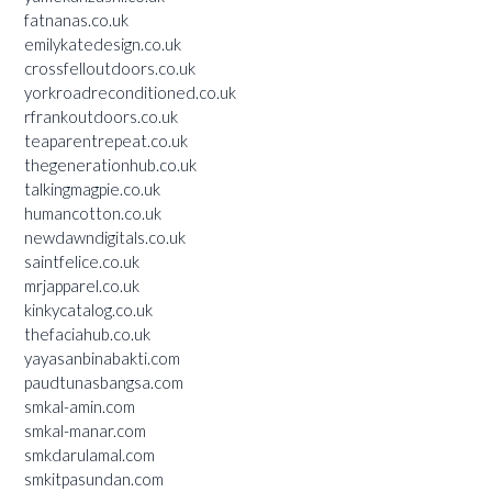
fatnanas.co.uk
emilykatedesign.co.uk
crossfelloutdoors.co.uk
yorkroadreconditioned.co.uk
rfrankoutdoors.co.uk
teaparentrepeat.co.uk
thegenerationhub.co.uk
talkingmagpie.co.uk
humancotton.co.uk
newdawndigitals.co.uk
saintfelice.co.uk
mrjapparel.co.uk
kinkycatalog.co.uk
thefaciahub.co.uk
yayasanbinabakti.com
paudtunasbangsa.com
smkal-amin.com
smkal-manar.com
smkdarulamal.com
smkitpasundan.com