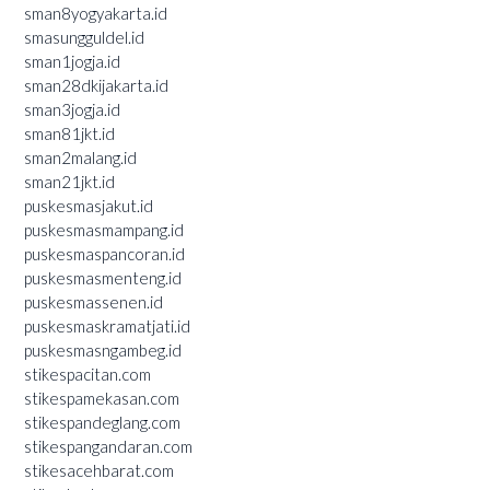
sman8yogyakarta.id
smasungguldel.id
sman1jogja.id
sman28dkijakarta.id
sman3jogja.id
sman81jkt.id
sman2malang.id
sman21jkt.id
puskesmasjakut.id
puskesmasmampang.id
puskesmaspancoran.id
puskesmasmenteng.id
puskesmassenen.id
puskesmaskramatjati.id
puskesmasngambeg.id
stikespacitan.com
stikespamekasan.com
stikespandeglang.com
stikespangandaran.com
stikesacehbarat.com