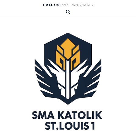
Skip
CALL US:
555-PANORAMIC
to
content