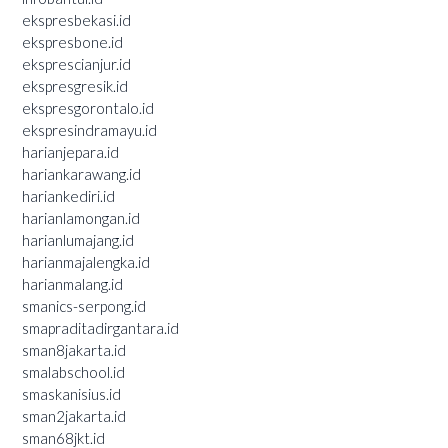
ekspresbekasi.id
ekspresbone.id
eksprescianjur.id
ekspresgresik.id
ekspresgorontalo.id
ekspresindramayu.id
harianjepara.id
hariankarawang.id
hariankediri.id
harianlamongan.id
harianlumajang.id
harianmajalengka.id
harianmalang.id
smanics-serpong.id
smapraditadirgantara.id
sman8jakarta.id
smalabschool.id
smaskanisius.id
sman2jakarta.id
sman68jkt.id