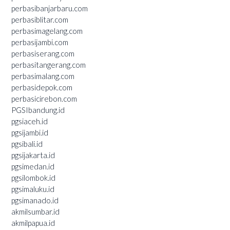
perbasibanjarbaru.com
perbasiblitar.com
perbasimagelang.com
perbasijambi.com
perbasiserang.com
perbasitangerang.com
perbasimalang.com
perbasidepok.com
perbasicirebon.com
PGSIbandung.id
pgsiaceh.id
pgsijambi.id
pgsibali.id
pgsijakarta.id
pgsimedan.id
pgsilombok.id
pgsimaluku.id
pgsimanado.id
akmilsumbar.id
akmilpapua.id