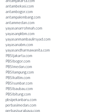
antamjakarta.com
antambekasi.com
antambogor.com
antampalembang.com
antammedan.com
yayasanarrohmah.com
yayasanpkbm.com
yayasanmambaulirsyad.com
yayasanabm.com
yayasandharmawanita.com
PBSIjakarta.com
PBSIbogor.com
PBSImedan.com
PBSIlampung.com
PBSIkaltim.com
PBSIsumbar.com
PBSIbaubau.com
PBSIbitung.com
pbsipekanbaru.com
perbasimedan.com
perbasisurabaya.com