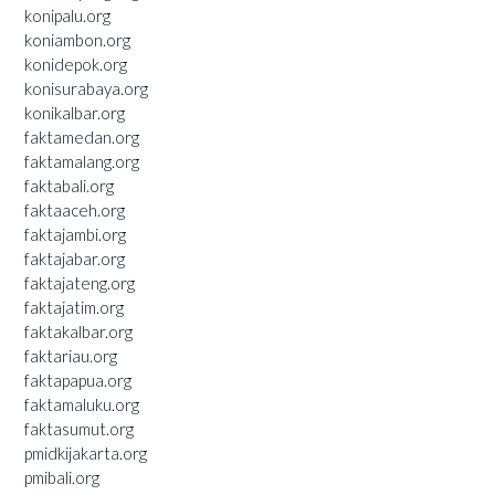
konipalu.org
koniambon.org
konidepok.org
konisurabaya.org
konikalbar.org
faktamedan.org
faktamalang.org
faktabali.org
faktaaceh.org
faktajambi.org
faktajabar.org
faktajateng.org
faktajatim.org
faktakalbar.org
faktariau.org
faktapapua.org
faktamaluku.org
faktasumut.org
pmidkijakarta.org
pmibali.org