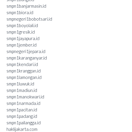
smpn1banjarmasin.id
smpn1biora.id
smpnegeri1bobotsari.id
smpn1boyolali.id
smpn1gresik.id
smpn1jayapura.id
smpn1jember.id
smpnegeri1jepara.id
smpn1karanganyar.id
smpn1kendari.id
smpn1kranggan.id
smpn1lamongan.id
smpn1luwuk.id
smpn1madiun.id
smpn1manokwari.id
smpn1narmada.id
smpn1pacitan.id
smpn1padang.id
smpn1pailangga.id
haklijakarta.com