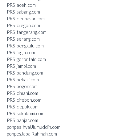
PRSIaceh.com
PRSIsabang.com
PRSIdenpasar.com
PRSIcilegon.com
PRSItangerang.com
PRSIserang.com
PRSIbengkulu.com
PRSIjogja.com
PRSIgorontalo.com
PRSIjambi.com
PRSIbandung.com
PRSIbekasi.com
PRSIbogor.com
PRSIcimahi.com
PRSIcirebon.com
PRSIdepok.com
PRSIsukabumi.com
PRSIbanjar.com
ponpesIhyaUlumuddin.com
ponpesJabalRahmah.com