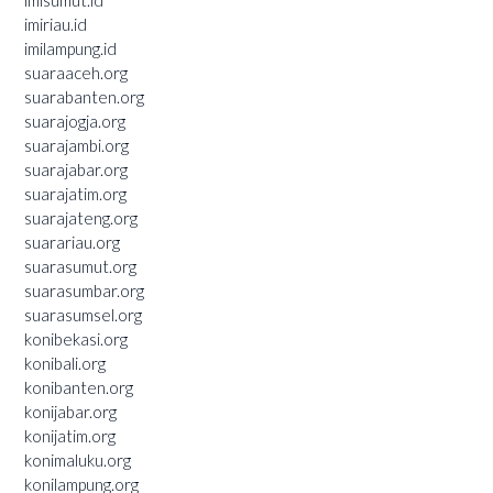
imisumut.id
imiriau.id
imilampung.id
suaraaceh.org
suarabanten.org
suarajogja.org
suarajambi.org
suarajabar.org
suarajatim.org
suarajateng.org
suarariau.org
suarasumut.org
suarasumbar.org
suarasumsel.org
konibekasi.org
konibali.org
konibanten.org
konijabar.org
konijatim.org
konimaluku.org
konilampung.org