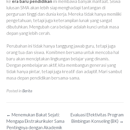
ke
era baru pendidikan
ini membawa banyak manfaat. Siswa
lulusan SMA akan lebih siap menghadapi tantangan di
perguruan tinggi dan dunia kerja. Mereka tidak hanya memiliki
pengetahuan, tetapi juga keterampilan lunak yang sangat
dibutuhkan. Mengubah cara belajar adalah kunci untuk masa
depan yang lebih cerah.
Perubahan ini tidak hanya tanggung jawab guru, tetapi juga
orang tua dan siswa. Komitmen bersama untuk mencoba hal
baru akan menciptakan lingkungan belajar yang dinamis.
Dengan pembelajaran aktif, kita membangun generasi yang
tidak hanya pintar, tetapi juga kreatif dan adaptif. Mari sambut
masa depan pendidikan bersama-sama.
Posted in
Berita
Post
←
Menemukan Bakat Sejati:
Evaluasi Efektivitas Program
navigation
Mengapa Ekstrakurikuler Sama
Bimbingan Konseling (BK)
→
Pentingnya dengan Akademik