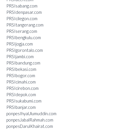
PRSIsabang.com
PRSIdenpasar.com
PRSIcilegon.com
PRSItangerang.com
PRSIserang.com
PRSIbengkulu.com
PRSIjogja.com
PRSIgorontalo.com
PRSIjambi.com
PRSIbandung.com
PRSIbekasi.com
PRSIbogor.com
PRSIcimahi.com
PRSIcirebon.com
PRSIdepok.com
PRSIsukabumi.com
PRSIbanjar.com
ponpesIhyaUlumuddin.com
ponpesJabalRahmah.com
ponpesDarulKhairat.com