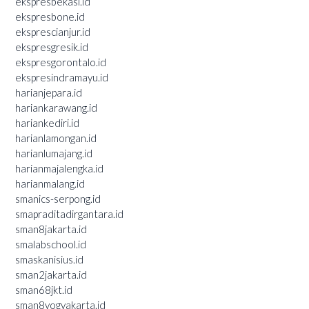
ekspresbekasi.id
ekspresbone.id
eksprescianjur.id
ekspresgresik.id
ekspresgorontalo.id
ekspresindramayu.id
harianjepara.id
hariankarawang.id
hariankediri.id
harianlamongan.id
harianlumajang.id
harianmajalengka.id
harianmalang.id
smanics-serpong.id
smapraditadirgantara.id
sman8jakarta.id
smalabschool.id
smaskanisius.id
sman2jakarta.id
sman68jkt.id
sman8yogyakarta.id