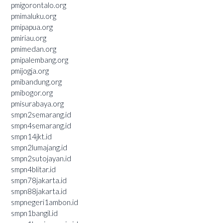
pmigorontalo.org
pmimaluku.org
pmipapua.org
pmiriau.org
pmimedan.org
pmipalembang.org
pmijogja.org
pmibandung.org
pmibogor.org
pmisurabaya.org
smpn2semarang.id
smpn4semarang.id
smpn14jkt.id
smpn2lumajang.id
smpn2sutojayan.id
smpn4blitar.id
smpn78jakarta.id
smpn88jakarta.id
smpnegeri1ambon.id
smpn1bangil.id