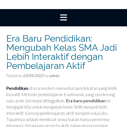
Era Baru Pendidikan:
Mengubah Kelas SMA Jadi
Lebih Interaktif dengan
Pembelajaran Aktif
Posted on
23/09/2025
by
admin
Pendidikan
di era modern menuntut pendekatan yang lebih
inovatif. Metode pembelajaran tradisional, yang cenderung
satu arah, kini mulai ditinggalkan.
Era baru pendidikan
ini
mengajak kita untuk mengubah kelas SMA menjadi lebih
interaktif. Konsep pembelajaran aktif menjadi solusi jitu.
Tujuannya adalah membuat siswa bukan hanya penerima
informasi, tetapi juga peserta aktif dalam proses belajar.