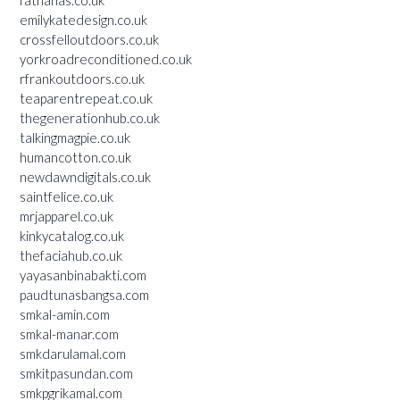
emilykatedesign.co.uk
crossfelloutdoors.co.uk
yorkroadreconditioned.co.uk
rfrankoutdoors.co.uk
teaparentrepeat.co.uk
thegenerationhub.co.uk
talkingmagpie.co.uk
humancotton.co.uk
newdawndigitals.co.uk
saintfelice.co.uk
mrjapparel.co.uk
kinkycatalog.co.uk
thefaciahub.co.uk
yayasanbinabakti.com
paudtunasbangsa.com
smkal-amin.com
smkal-manar.com
smkdarulamal.com
smkitpasundan.com
smkpgrikamal.com