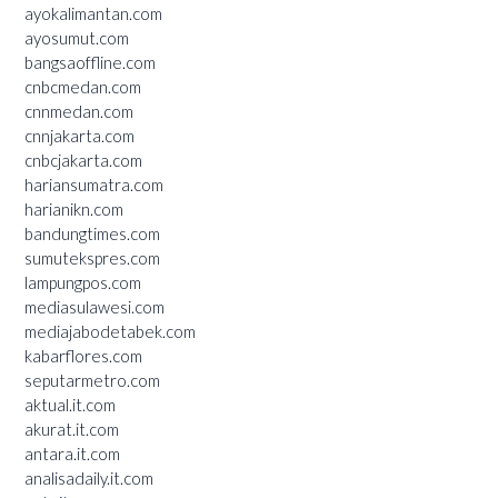
ayokalimantan.com
ayosumut.com
bangsaoffline.com
cnbcmedan.com
cnnmedan.com
cnnjakarta.com
cnbcjakarta.com
hariansumatra.com
harianikn.com
bandungtimes.com
sumutekspres.com
lampungpos.com
mediasulawesi.com
mediajabodetabek.com
kabarflores.com
seputarmetro.com
aktual.it.com
akurat.it.com
antara.it.com
analisadaily.it.com