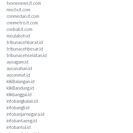
tvonenews.it.com
mnctv.it.com
cnnmedan.it.com
cnnmetro.it.com
cnnbali.it.com
meulaboh.id
tribunacehbarat.id
tribunacehbesar.id
tribunacehselatan.id
ayoagam.id
ayoasahan.id
ayoasmat.id
klikBalangan.id
klikBandung.id
klikbanggai.id
infobangkalan.id
infobangli.id
infobanjarnegara.id
infobantaeng.id
infobantul.id