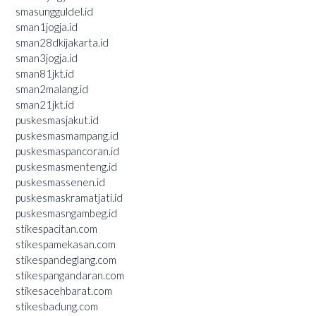
smasungguldel.id
sman1jogja.id
sman28dkijakarta.id
sman3jogja.id
sman81jkt.id
sman2malang.id
sman21jkt.id
puskesmasjakut.id
puskesmasmampang.id
puskesmaspancoran.id
puskesmasmenteng.id
puskesmassenen.id
puskesmaskramatjati.id
puskesmasngambeg.id
stikespacitan.com
stikespamekasan.com
stikespandeglang.com
stikespangandaran.com
stikesacehbarat.com
stikesbadung.com