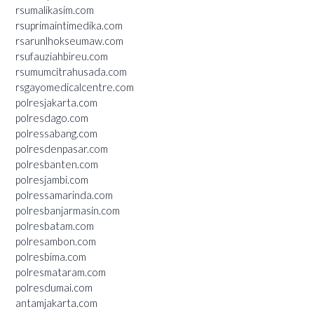
rsumalikasim.com
rsuprimaintimedika.com
rsarunlhokseumaw.com
rsufauziahbireu.com
rsumumcitrahusada.com
rsgayomedicalcentre.com
polresjakarta.com
polresdago.com
polressabang.com
polresdenpasar.com
polresbanten.com
polresjambi.com
polressamarinda.com
polresbanjarmasin.com
polresbatam.com
polresambon.com
polresbima.com
polresmataram.com
polresdumai.com
antamjakarta.com