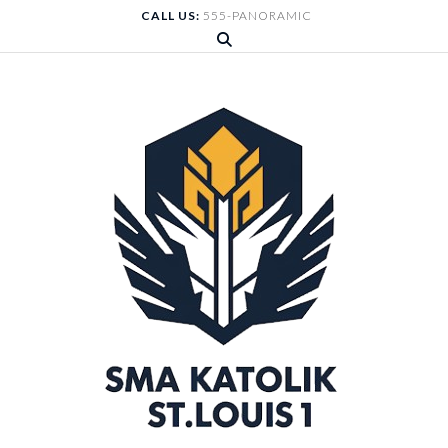
Skip
CALL US:
555-PANORAMIC
to
content