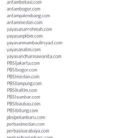
antambekasi.com
antambogor.com
antampalembang.com
antammedan.com
yayasanarrohmah.com
yayasanpkbm.com
yayasanmambaulirsyad.com
yayasanabm.com
yayasandharmawanita.com
PBSIjakarta.com
PBSIbogor.com
PBSImedan.com
PBSIlampung.com
PBSIkaltim.com
PBSIsumbar.com
PBSIbaubau.com
PBSIbitung.com
pbsipekanbaru.com
perbasimedan.com
perbasisurabaya.com
perbasibanjarbaru.com