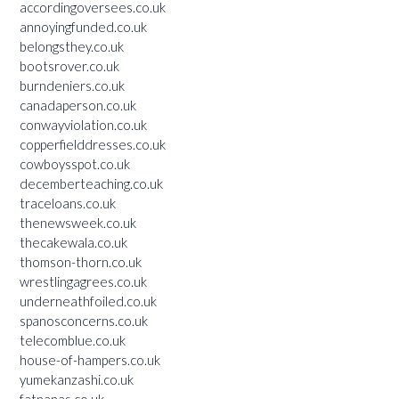
accordingoversees.co.uk
annoyingfunded.co.uk
belongsthey.co.uk
bootsrover.co.uk
burndeniers.co.uk
canadaperson.co.uk
conwayviolation.co.uk
copperfielddresses.co.uk
cowboysspot.co.uk
decemberteaching.co.uk
traceloans.co.uk
thenewsweek.co.uk
thecakewala.co.uk
thomson-thorn.co.uk
wrestlingagrees.co.uk
underneathfoiled.co.uk
spanosconcerns.co.uk
telecomblue.co.uk
house-of-hampers.co.uk
yumekanzashi.co.uk
fatnanas.co.uk