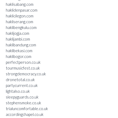
haklisabang.com
haklidenpasar.com
haklicilegon.com
hakliserang.com
haklibengkulu.com
haklijogja.com
haklijambi.com
haklibandung.com
haklibekasi.com
haklibogor.com
perfectperson.co.uk
tourmusicfest.co.uk
strongdemocracy.co.uk
dronetotal.co.uk
partycurrent.co.uk
lightalso.co.uk
sleepyguards.co.uk
stephensmoke.co.uk
trialuncomfortable.co.uk
accordingchapel.co.uk