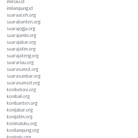
imiriau.id
imilampung.id
suaraaceh.org
suarabanten.org
suarajogja.org
suarajambi.org
suarajabar.org
suarajatim.org
suarajateng.org
suarariau.org
suarasumut.org
suarasumbar.org
suarasumsel.org
konibekasi.org
konibali.org
konibanten.org
konijabar.org
konijatim.org
konimaluku.org
konilampung.org
konipalu.org