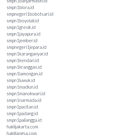
smpn1banjarmasin.id
smpn1biora.id
smpnegeri1bobotsari.id
smpn1boyolali.id
smpn1gresik.id
smpn1jayapura.id
smpn1jember.id
smpnegeri1jepara.id
smpn1karanganyar.id
smpn1kendari.id
smpn1kranggan.id
smpn1lamongan.id
smpn1luwuk.id
smpn1madiun.id
smpn1manokwari.id
smpn1narmada.id
smpn1pacitan.id
smpn1padang.id
smpn1pailangga.id
haklijakarta.com
haklilangsa.com