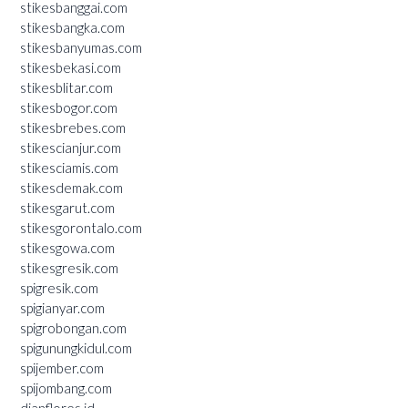
stikesbanggai.com
stikesbangka.com
stikesbanyumas.com
stikesbekasi.com
stikesblitar.com
stikesbogor.com
stikesbrebes.com
stikescianjur.com
stikesciamis.com
stikesdemak.com
stikesgarut.com
stikesgorontalo.com
stikesgowa.com
stikesgresik.com
spigresik.com
spigianyar.com
spigrobongan.com
spigunungkidul.com
spijember.com
spijombang.com
dianflores.id