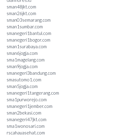
sman48jkt.com
sman26jkt.com
sman03semarang.com
sman1sumbar.com
smanegeri1bantul.com
smanegeri1bogor.com
sman1surabaya.com
sman6jogja.com
sma1magelang.com
sman9jogja.com
smanegeri3bandung.com
smasutomo1.com
sman5jogja.com
smanegeri1tangerang.com
sma1purworejo.com
smanegeri1jember.com
sman2bekasi.com
smanegeri47jkt.com
sma1wonosari.com
rscahayasehat.com