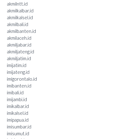
akmilntt.id
akmilkalbar.id
akmilkalsel.id
akmilbali.id
akmilbanten.id
akmilaceh.id
akmiljabar.id
akmiljateng.id
akmiljatim.id
imijatim.id
imijateng.id
imigorontalo.id
imibanten.id
imibali.id
imijambi.id
imikalbar.id
imikalsel.id
imipapua.id
imisumbar.id
imisumut.id