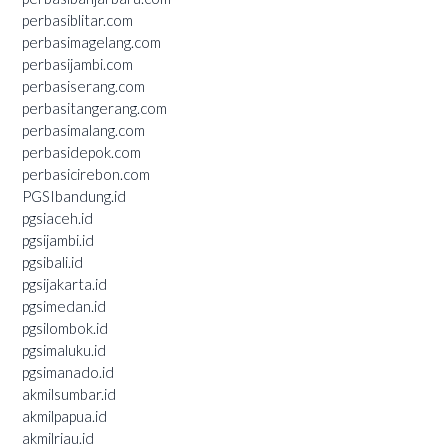
perbasiblitar.com
perbasimagelang.com
perbasijambi.com
perbasiserang.com
perbasitangerang.com
perbasimalang.com
perbasidepok.com
perbasicirebon.com
PGSIbandung.id
pgsiaceh.id
pgsijambi.id
pgsibali.id
pgsijakarta.id
pgsimedan.id
pgsilombok.id
pgsimaluku.id
pgsimanado.id
akmilsumbar.id
akmilpapua.id
akmilriau.id