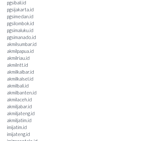
pgsibali.id
pgsijakarta.id
pgsimedan.id
pgsilombok.id
pgsimaluku.id
pgsimanado.id
akmilsumbar.id
akmilpapua.id
akmilriau.id
akmilntt.id
akmilkalbar.id
akmilkalsel.id
akmilbali.id
akmilbanten.id
akmilaceh.id
akmiljabar.id
akmiljateng.id
akmiljatim.id
imijatim.id
imijateng.id
imigorontalo.id