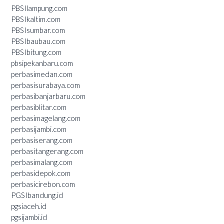
PBSIlampung.com
PBSIkaltim.com
PBSIsumbar.com
PBSIbaubau.com
PBSIbitung.com
pbsipekanbaru.com
perbasimedan.com
perbasisurabaya.com
perbasibanjarbaru.com
perbasiblitar.com
perbasimagelang.com
perbasijambi.com
perbasiserang.com
perbasitangerang.com
perbasimalang.com
perbasidepok.com
perbasicirebon.com
PGSIbandung.id
pgsiaceh.id
pgsijambi.id