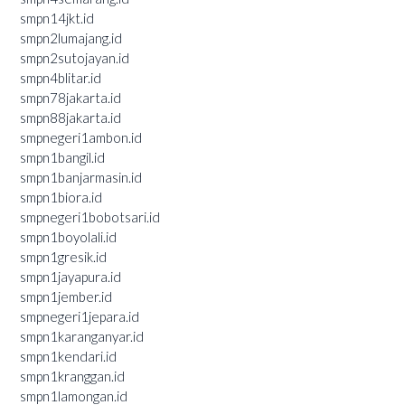
smpn14jkt.id
smpn2lumajang.id
smpn2sutojayan.id
smpn4blitar.id
smpn78jakarta.id
smpn88jakarta.id
smpnegeri1ambon.id
smpn1bangil.id
smpn1banjarmasin.id
smpn1biora.id
smpnegeri1bobotsari.id
smpn1boyolali.id
smpn1gresik.id
smpn1jayapura.id
smpn1jember.id
smpnegeri1jepara.id
smpn1karanganyar.id
smpn1kendari.id
smpn1kranggan.id
smpn1lamongan.id