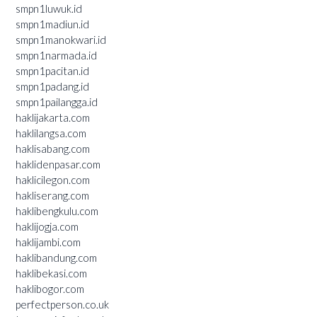
smpn1luwuk.id
smpn1madiun.id
smpn1manokwari.id
smpn1narmada.id
smpn1pacitan.id
smpn1padang.id
smpn1pailangga.id
haklijakarta.com
haklilangsa.com
haklisabang.com
haklidenpasar.com
haklicilegon.com
hakliserang.com
haklibengkulu.com
haklijogja.com
haklijambi.com
haklibandung.com
haklibekasi.com
haklibogor.com
perfectperson.co.uk