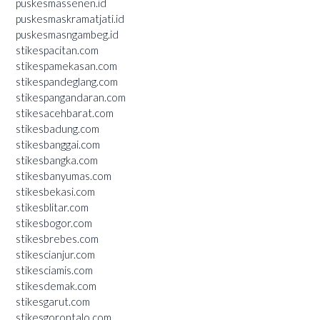
puskesmassenen.id
puskesmaskramatjati.id
puskesmasngambeg.id
stikespacitan.com
stikespamekasan.com
stikespandeglang.com
stikespangandaran.com
stikesacehbarat.com
stikesbadung.com
stikesbanggai.com
stikesbangka.com
stikesbanyumas.com
stikesbekasi.com
stikesblitar.com
stikesbogor.com
stikesbrebes.com
stikescianjur.com
stikesciamis.com
stikesdemak.com
stikesgarut.com
stikesgorontalo.com