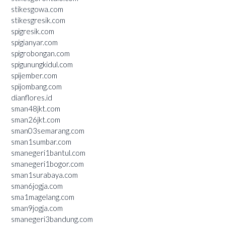
stikesgowa.com
stikesgresik.com
spigresik.com
spigianyar.com
spigrobongan.com
spigunungkidul.com
spijember.com
spijombang.com
dianflores.id
sman48jkt.com
sman26jkt.com
sman03semarang.com
sman1sumbar.com
smanegeri1bantul.com
smanegeri1bogor.com
sman1surabaya.com
sman6jogja.com
sma1magelang.com
sman9jogja.com
smanegeri3bandung.com