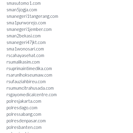
smasutomo1.com
sman5jogja.com
smanegeri1tangerang.com
sma1purworejo.com
smanegeri1jember.com
sman2bekasi.com
smanegeri47jkt.com
sma1wonosari.com
rscahayasehat.com
rsumalikasim.com
rsuprimaintimedika.com
rsarunlhokseumaw.com
rsufauziahbireu.com
rsumumcitrahusada.com
rsgayomedicalcentre.com
polresjakarta.com
polresdago.com
polressabang.com
polresdenpasar.com
polresbanten.com