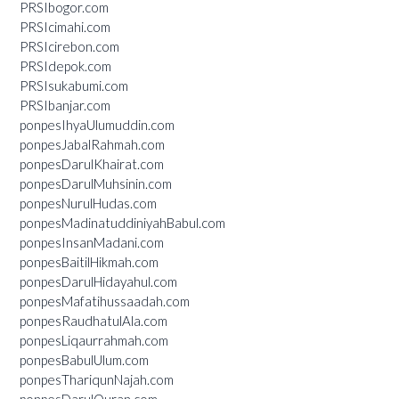
PRSIbogor.com
PRSIcimahi.com
PRSIcirebon.com
PRSIdepok.com
PRSIsukabumi.com
PRSIbanjar.com
ponpesIhyaUlumuddin.com
ponpesJabalRahmah.com
ponpesDarulKhairat.com
ponpesDarulMuhsinin.com
ponpesNurulHudas.com
ponpesMadinatuddiniyahBabul.com
ponpesInsanMadani.com
ponpesBaitilHikmah.com
ponpesDarulHidayahul.com
ponpesMafatihussaadah.com
ponpesRaudhatulAla.com
ponpesLiqaurrahmah.com
ponpesBabulUlum.com
ponpesThariqunNajah.com
ponpesDarulQuran.com