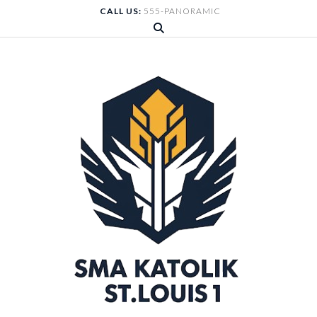
Skip
CALL US:
555-PANORAMIC
to
content