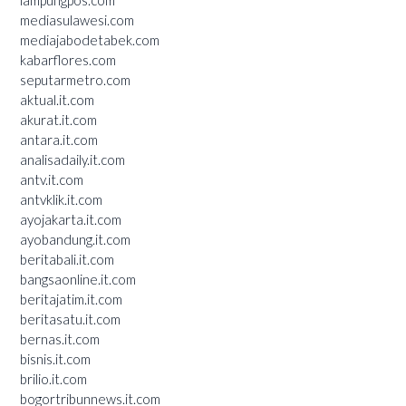
mediasulawesi.com
mediajabodetabek.com
kabarflores.com
seputarmetro.com
aktual.it.com
akurat.it.com
antara.it.com
analisadaily.it.com
antv.it.com
antvklik.it.com
ayojakarta.it.com
ayobandung.it.com
beritabali.it.com
bangsaonline.it.com
beritajatim.it.com
beritasatu.it.com
bernas.it.com
bisnis.it.com
brilio.it.com
bogortribunnews.it.com