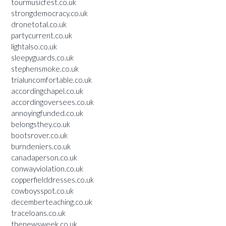
tourmusicfest.co.uk
strongdemocracy.co.uk
dronetotal.co.uk
partycurrent.co.uk
lightalso.co.uk
sleepyguards.co.uk
stephensmoke.co.uk
trialuncomfortable.co.uk
accordingchapel.co.uk
accordingoversees.co.uk
annoyingfunded.co.uk
belongsthey.co.uk
bootsrover.co.uk
burndeniers.co.uk
canadaperson.co.uk
conwayviolation.co.uk
copperfielddresses.co.uk
cowboysspot.co.uk
decemberteaching.co.uk
traceloans.co.uk
thenewsweek.co.uk