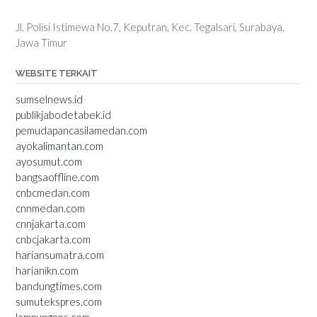
Jl. Polisi Istimewa No.7, Keputran, Kec. Tegalsari, Surabaya,
Jawa Timur
WEBSITE TERKAIT
sumselnews.id
publikjabodetabek.id
pemudapancasilamedan.com
ayokalimantan.com
ayosumut.com
bangsaoffline.com
cnbcmedan.com
cnnmedan.com
cnnjakarta.com
cnbcjakarta.com
hariansumatra.com
harianikn.com
bandungtimes.com
sumutekspres.com
lampungpos.com