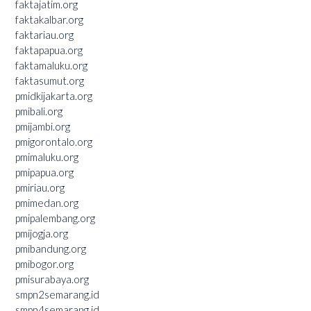
faktajatim.org
faktakalbar.org
faktariau.org
faktapapua.org
faktamaluku.org
faktasumut.org
pmidkijakarta.org
pmibali.org
pmijambi.org
pmigorontalo.org
pmimaluku.org
pmipapua.org
pmiriau.org
pmimedan.org
pmipalembang.org
pmijogja.org
pmibandung.org
pmibogor.org
pmisurabaya.org
smpn2semarang.id
smpn4semarang.id