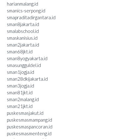
harianmalang.id
smanics-serpong.id
smapraditadirgantara.id
sman8jakarta.id
smalabschool.id
smaskanisius.id
sman2jakarta.id
sman68jkt.id
sman8yogyakarta.id
smasungguldel.id
sman1jogja.id
sman28dkijakarta.id
sman3jogja.id
sman81jkt.id
sman2malang.id
sman21jkt.id
puskesmasjakut.id
puskesmasmampang.id
puskesmaspancoran.id
puskesmasmenteng.id