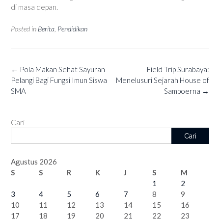
di masa depan.
Posted in
Berita
,
Pendidikan
Post
←
Pola Makan Sehat Sayuran
Field Trip Surabaya:
navigation
Pelangi Bagi Fungsi Imun Siswa
Menelusuri Sejarah House of
SMA
Sampoerna
→
Cari
Cari
Agustus 2026
S
S
R
K
J
S
M
1
2
3
4
5
6
7
8
9
10
11
12
13
14
15
16
17
18
19
20
21
22
23