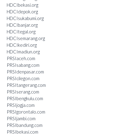
HDCIbekasi.org
HDCIdepok.org
HDCIsukabumi.org
HDCIbanjar.org
HDCItegal.org
HDCIsemarang.org
HDCIkediri.org
HDCImadiun.org
PRSIaceh.com
PRSIsabang.com
PRSIdenpasar.com
PRSIcilegon.com
PRSItangerang.com
PRSIserang.com
PRSIbengkulu.com
PRSIjogja.com
PRSIgorontalo.com
PRSIjambi.com
PRSIbandung.com
PRSIbekasi.com