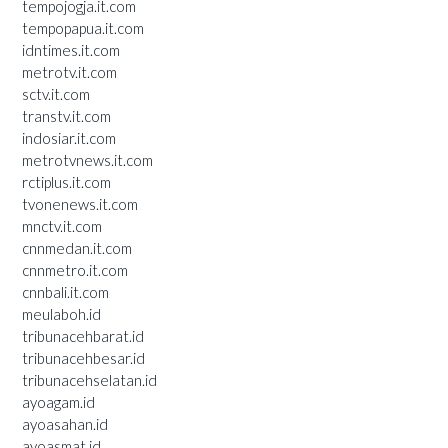
tempojogja.it.com
tempopapua.it.com
idntimes.it.com
metrotv.it.com
sctv.it.com
transtv.it.com
indosiar.it.com
metrotvnews.it.com
rctiplus.it.com
tvonenews.it.com
mnctv.it.com
cnnmedan.it.com
cnnmetro.it.com
cnnbali.it.com
meulaboh.id
tribunacehbarat.id
tribunacehbesar.id
tribunacehselatan.id
ayoagam.id
ayoasahan.id
ayoasmat.id