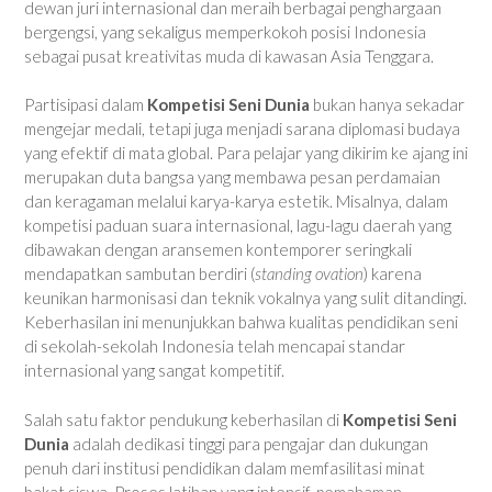
dewan juri internasional dan meraih berbagai penghargaan
bergengsi, yang sekaligus memperkokoh posisi Indonesia
sebagai pusat kreativitas muda di kawasan Asia Tenggara.
Partisipasi dalam
Kompetisi Seni Dunia
bukan hanya sekadar
mengejar medali, tetapi juga menjadi sarana diplomasi budaya
yang efektif di mata global. Para pelajar yang dikirim ke ajang ini
merupakan duta bangsa yang membawa pesan perdamaian
dan keragaman melalui karya-karya estetik. Misalnya, dalam
kompetisi paduan suara internasional, lagu-lagu daerah yang
dibawakan dengan aransemen kontemporer seringkali
mendapatkan sambutan berdiri (
standing ovation
) karena
keunikan harmonisasi dan teknik vokalnya yang sulit ditandingi.
Keberhasilan ini menunjukkan bahwa kualitas pendidikan seni
di sekolah-sekolah Indonesia telah mencapai standar
internasional yang sangat kompetitif.
Salah satu faktor pendukung keberhasilan di
Kompetisi Seni
Dunia
adalah dedikasi tinggi para pengajar dan dukungan
penuh dari institusi pendidikan dalam memfasilitasi minat
bakat siswa. Proses latihan yang intensif, pemahaman