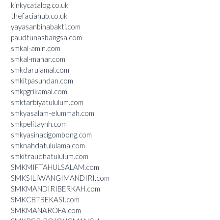
kinkycatalog.co.uk
thefaciahub.co.uk
yayasanbinabakti.com
paudtunasbangsa.com
smkal-amin.com
smkal-manar.com
smkdarulamal.com
smkitpasundan.com
smkpgrikamal.com
smktarbiyatululum.com
smkyasalam-elummah.com
smkpelitaynh.com
smkyasinacigombong.com
smknahdatululama.com
smkitraudhatululum.com
SMKMIFTAHULSALAM.com
SMKSILIWANGIMANDIRI.com
SMKMANDIRIBERKAH.com
SMKCBTBEKASI.com
SMKMANAROFA.com