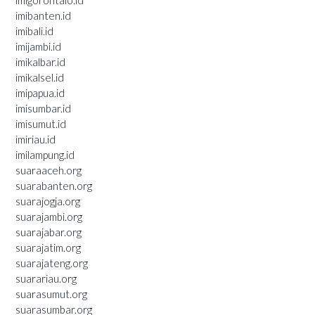
imibanten.id
imibali.id
imijambi.id
imikalbar.id
imikalsel.id
imipapua.id
imisumbar.id
imisumut.id
imiriau.id
imilampung.id
suaraaceh.org
suarabanten.org
suarajogja.org
suarajambi.org
suarajabar.org
suarajatim.org
suarajateng.org
suarariau.org
suarasumut.org
suarasumbar.org