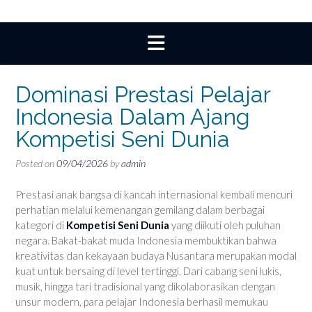
Dominasi Prestasi Pelajar
Indonesia Dalam Ajang
Kompetisi Seni Dunia
Posted on
09/04/2026
by
admin
Prestasi anak bangsa di kancah internasional kembali mencuri
perhatian melalui kemenangan gemilang dalam berbagai
kategori di
Kompetisi Seni Dunia
yang diikuti oleh puluhan
negara. Bakat-bakat muda Indonesia membuktikan bahwa
kreativitas dan kekayaan budaya Nusantara merupakan modal
kuat untuk bersaing di level tertinggi. Dari cabang seni lukis,
musik, hingga tari tradisional yang dikolaborasikan dengan
unsur modern, para pelajar Indonesia berhasil memukau