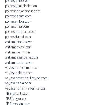
polresjambi.com
polressamarinda.com
polresbanjarmasin.com
polresbatam.com
polresambon.com
polresbima.com
polresmataram.com
polresdumai.com
antamjakarta.com
antambekasi.com
antambogor.com
antampalembang.com
antammedan.com
yayasanarrohmah.com
yayasanpkbm.com
yayasanmambaulirsyad.com
yayasanabm.com
yayasandharmawanita.com
PBSIjakarta.com
PBSIbogor.com
PBSImedan.com