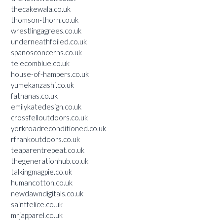
thecakewala.co.uk
thomson-thorn.co.uk
wrestlingagrees.co.uk
underneathfoiled.co.uk
spanosconcerns.co.uk
telecomblue.co.uk
house-of-hampers.co.uk
yumekanzashi.co.uk
fatnanas.co.uk
emilykatedesign.co.uk
crossfelloutdoors.co.uk
yorkroadreconditioned.co.uk
rfrankoutdoors.co.uk
teaparentrepeat.co.uk
thegenerationhub.co.uk
talkingmagpie.co.uk
humancotton.co.uk
newdawndigitals.co.uk
saintfelice.co.uk
mrjapparel.co.uk