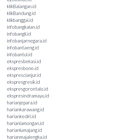
klikBalangan.id
klikBandung.id
klikbanggai.id
infobangkalan.id
infobangli.id
infobanjarnegara.id
infobantaeng.id
infobantul.id
ekspresbekasi.id
ekspresbone.id
eksprescianjur.id
ekspresgresik.id
ekspresgorontalo.id
ekspresindramayu.id
harianjepara.id
hariankarawang.id
hariankediri.id
harianlamongan.id
harianlumajang.id
harianmajalengka.id