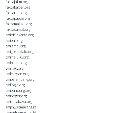
faktajatim.org
faktakalbar.org
faktariau.org
faktapapua.org
faktamaluku.org
faktasumut.org
pmidkijakarta.org
pmibali.org
pmijambi.org
pmigorontalo.org
pmimaluku.org
pmipapua.org
pmiriau.org
pmimedan.org
pmipalembang.org
pmijogja.org
pmibandung.org
pmibogor.org
pmisurabaya.org
smpn2semarang.id
smpn4semarang.id