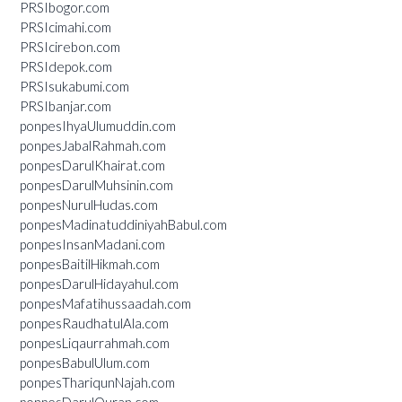
PRSIbogor.com
PRSIcimahi.com
PRSIcirebon.com
PRSIdepok.com
PRSIsukabumi.com
PRSIbanjar.com
ponpesIhyaUlumuddin.com
ponpesJabalRahmah.com
ponpesDarulKhairat.com
ponpesDarulMuhsinin.com
ponpesNurulHudas.com
ponpesMadinatuddiniyahBabul.com
ponpesInsanMadani.com
ponpesBaitilHikmah.com
ponpesDarulHidayahul.com
ponpesMafatihussaadah.com
ponpesRaudhatulAla.com
ponpesLiqaurrahmah.com
ponpesBabulUlum.com
ponpesThariqunNajah.com
ponpesDarulQuran.com