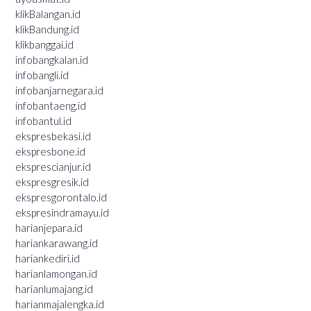
klikBalangan.id
klikBandung.id
klikbanggai.id
infobangkalan.id
infobangli.id
infobanjarnegara.id
infobantaeng.id
infobantul.id
ekspresbekasi.id
ekspresbone.id
eksprescianjur.id
ekspresgresik.id
ekspresgorontalo.id
ekspresindramayu.id
harianjepara.id
hariankarawang.id
hariankediri.id
harianlamongan.id
harianlumajang.id
harianmajalengka.id