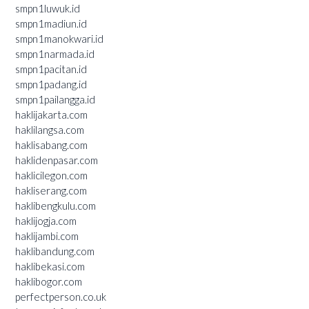
smpn1luwuk.id
smpn1madiun.id
smpn1manokwari.id
smpn1narmada.id
smpn1pacitan.id
smpn1padang.id
smpn1pailangga.id
haklijakarta.com
haklilangsa.com
haklisabang.com
haklidenpasar.com
haklicilegon.com
hakliserang.com
haklibengkulu.com
haklijogja.com
haklijambi.com
haklibandung.com
haklibekasi.com
haklibogor.com
perfectperson.co.uk