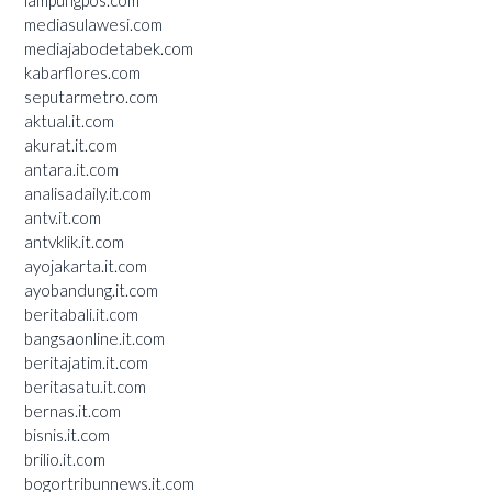
mediasulawesi.com
mediajabodetabek.com
kabarflores.com
seputarmetro.com
aktual.it.com
akurat.it.com
antara.it.com
analisadaily.it.com
antv.it.com
antvklik.it.com
ayojakarta.it.com
ayobandung.it.com
beritabali.it.com
bangsaonline.it.com
beritajatim.it.com
beritasatu.it.com
bernas.it.com
bisnis.it.com
brilio.it.com
bogortribunnews.it.com