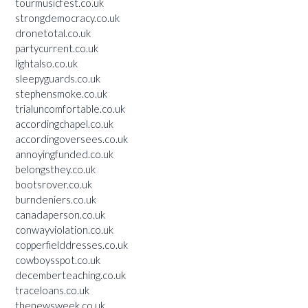
tourmusicfest.co.uk
strongdemocracy.co.uk
dronetotal.co.uk
partycurrent.co.uk
lightalso.co.uk
sleepyguards.co.uk
stephensmoke.co.uk
trialuncomfortable.co.uk
accordingchapel.co.uk
accordingoversees.co.uk
annoyingfunded.co.uk
belongsthey.co.uk
bootsrover.co.uk
burndeniers.co.uk
canadaperson.co.uk
conwayviolation.co.uk
copperfielddresses.co.uk
cowboysspot.co.uk
decemberteaching.co.uk
traceloans.co.uk
thenewsweek.co.uk