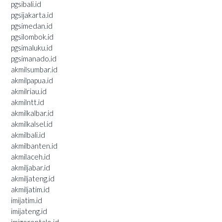
pgsibali.id
pgsijakarta.id
pgsimedan.id
pgsilombok.id
pgsimaluku.id
pgsimanado.id
akmilsumbar.id
akmilpapua.id
akmilriau.id
akmilntt.id
akmilkalbar.id
akmilkalsel.id
akmilbali.id
akmilbanten.id
akmilaceh.id
akmiljabar.id
akmiljateng.id
akmiljatim.id
imijatim.id
imijateng.id
imigorontalo.id