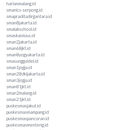
harianmalang.id
smanics-serpong.id
smapraditadirgantara.id
sman8jakarta.id
smalabschool.id
smaskanisius.id
sman2jakarta.id
sman68jkt.id
sman8yogyakarta.id
smasungguldel.id
sman1jogja.id
sman28dkijakarta.id
sman3jogja.id
sman81jkt.id
sman2malang.id
sman21jkt.id
puskesmasjakut.id
puskesmasmampang.id
puskesmaspancoran.id
puskesmasmenteng.id