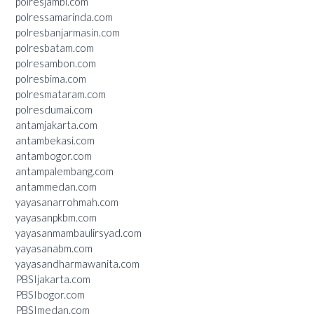
polresjambi.com
polressamarinda.com
polresbanjarmasin.com
polresbatam.com
polresambon.com
polresbima.com
polresmataram.com
polresdumai.com
antamjakarta.com
antambekasi.com
antambogor.com
antampalembang.com
antammedan.com
yayasanarrohmah.com
yayasanpkbm.com
yayasanmambaulirsyad.com
yayasanabm.com
yayasandharmawanita.com
PBSIjakarta.com
PBSIbogor.com
PBSImedan.com