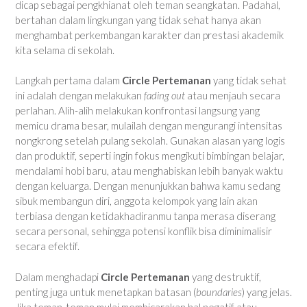
dicap sebagai pengkhianat oleh teman seangkatan. Padahal,
bertahan dalam lingkungan yang tidak sehat hanya akan
menghambat perkembangan karakter dan prestasi akademik
kita selama di sekolah.
Langkah pertama dalam
Circle Pertemanan
yang tidak sehat
ini adalah dengan melakukan
fading out
atau menjauh secara
perlahan. Alih-alih melakukan konfrontasi langsung yang
memicu drama besar, mulailah dengan mengurangi intensitas
nongkrong setelah pulang sekolah. Gunakan alasan yang logis
dan produktif, seperti ingin fokus mengikuti bimbingan belajar,
mendalami hobi baru, atau menghabiskan lebih banyak waktu
dengan keluarga. Dengan menunjukkan bahwa kamu sedang
sibuk membangun diri, anggota kelompok yang lain akan
terbiasa dengan ketidakhadiranmu tanpa merasa diserang
secara personal, sehingga potensi konflik bisa diminimalisir
secara efektif.
Dalam menghadapi
Circle Pertemanan
yang destruktif,
penting juga untuk menetapkan batasan (
boundaries
) yang jelas.
Jika teman-teman mulai membicarakan hal negatif atau