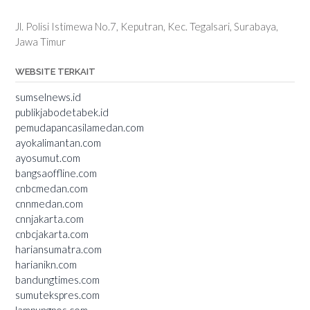
Jl. Polisi Istimewa No.7, Keputran, Kec. Tegalsari, Surabaya,
Jawa Timur
WEBSITE TERKAIT
sumselnews.id
publikjabodetabek.id
pemudapancasilamedan.com
ayokalimantan.com
ayosumut.com
bangsaoffline.com
cnbcmedan.com
cnnmedan.com
cnnjakarta.com
cnbcjakarta.com
hariansumatra.com
harianikn.com
bandungtimes.com
sumutekspres.com
lampungpos.com