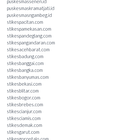
puskesmassenen.id
puskesmaskramatjati.id
puskesmasngambeg.id
stikespacitan.com
stikespamekasan.com
stikespandeglang.com
stikespangandaran.com
stikesacehbarat.com
stikesbadung.com
stikesbanggai.com
stikesbangka.com
stikesbanyumas.com
stikesbekasi.com
stikesblitar.com
stikesbogor.com
stikesbrebes.com
stikescianjur.com
stikesciamis.com
stikesdemak.com
stikesgarut.com
stikesgorontalo.com