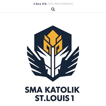
Skip
CALL US:
555-PANORAMIC
to
content