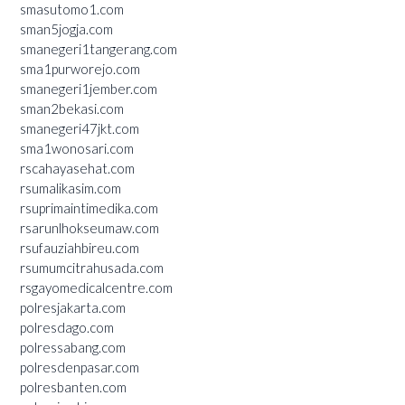
smasutomo1.com
sman5jogja.com
smanegeri1tangerang.com
sma1purworejo.com
smanegeri1jember.com
sman2bekasi.com
smanegeri47jkt.com
sma1wonosari.com
rscahayasehat.com
rsumalikasim.com
rsuprimaintimedika.com
rsarunlhokseumaw.com
rsufauziahbireu.com
rsumumcitrahusada.com
rsgayomedicalcentre.com
polresjakarta.com
polresdago.com
polressabang.com
polresdenpasar.com
polresbanten.com