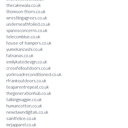
thecakewala.co.uk
thomson-thorn.co.uk
wrestlingagrees.co.uk
underneathfoiled.co.uk
spanosconcerns.co.uk
telecomblue.co.uk
house-of-hampers.co.uk
yumekanzashi.co.uk
fatnanas.co.uk
emilykatedesign.co.uk
crossfelloutdoors.co.uk
yorkroadreconditioned.co.uk
rfrankoutdoors.co.uk
teaparentrepeat.co.uk
thegenerationhub.co.uk
talkingmagpie.co.uk
humancotton.co.uk
newdawndigitals.co.uk
saintfelice.co.uk
mrjapparel.co.uk