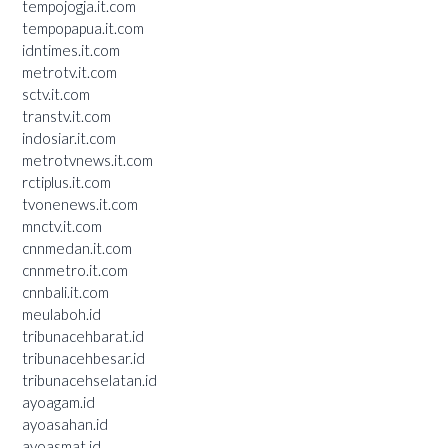
tempojogja.it.com
tempopapua.it.com
idntimes.it.com
metrotv.it.com
sctv.it.com
transtv.it.com
indosiar.it.com
metrotvnews.it.com
rctiplus.it.com
tvonenews.it.com
mnctv.it.com
cnnmedan.it.com
cnnmetro.it.com
cnnbali.it.com
meulaboh.id
tribunacehbarat.id
tribunacehbesar.id
tribunacehselatan.id
ayoagam.id
ayoasahan.id
ayoasmat.id