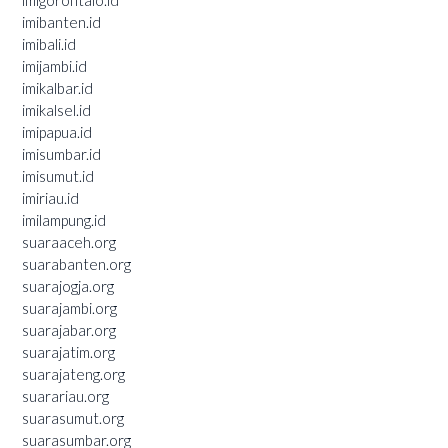
imibanten.id
imibali.id
imijambi.id
imikalbar.id
imikalsel.id
imipapua.id
imisumbar.id
imisumut.id
imiriau.id
imilampung.id
suaraaceh.org
suarabanten.org
suarajogja.org
suarajambi.org
suarajabar.org
suarajatim.org
suarajateng.org
suarariau.org
suarasumut.org
suarasumbar.org