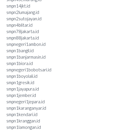
smpn14jkt.id
smpn2lumajang.id
smpn2sutojayan.id
smpn4blitar.id
smpn78jakarta.id
smpn88jakarta.id
smpnegeri1ambon.id
smpn1bangil.id
smpn1banjarmasin.id
smpn1biora.id
smpnegeri1bobotsari.id
smpn1boyolali.id
smpn1gresik.id
smpn1jayapura.id
smpn1jember.id
smpnegeri1jepara.id
smpn1karanganyar.id
smpn1kendari.id
smpn1kranggan.id
smpn1lamongan.id