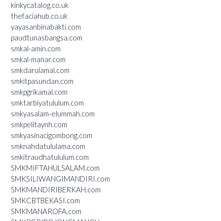
kinkycatalog.co.uk
thefaciahub.co.uk
yayasanbinabakti.com
paudtunasbangsa.com
smkal-amin.com
smkal-manar.com
smkdarulamal.com
smkitpasundan.com
smkpgrikamal.com
smktarbiyatululum.com
smkyasalam-elummah.com
smkpelitaynh.com
smkyasinacigombong.com
smknahdatululama.com
smkitraudhatululum.com
SMKMIFTAHULSALAM.com
SMKSILIWANGIMANDIRI.com
SMKMANDIRIBERKAH.com
SMKCBTBEKASI.com
SMKMANAROFA.com