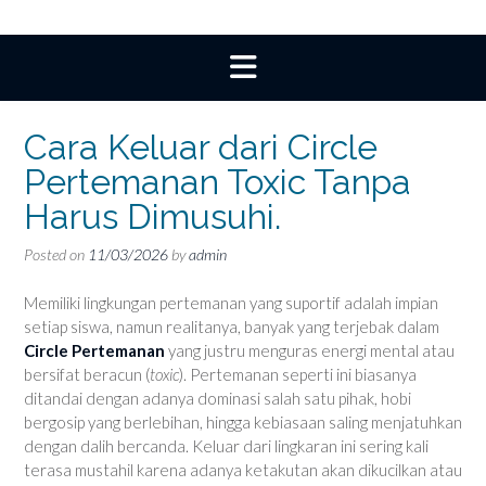
Cara Keluar dari Circle
Pertemanan Toxic Tanpa
Harus Dimusuhi.
Posted on
11/03/2026
by
admin
Memiliki lingkungan pertemanan yang suportif adalah impian
setiap siswa, namun realitanya, banyak yang terjebak dalam
Circle Pertemanan
yang justru menguras energi mental atau
bersifat beracun (
toxic
). Pertemanan seperti ini biasanya
ditandai dengan adanya dominasi salah satu pihak, hobi
bergosip yang berlebihan, hingga kebiasaan saling menjatuhkan
dengan dalih bercanda. Keluar dari lingkaran ini sering kali
terasa mustahil karena adanya ketakutan akan dikucilkan atau