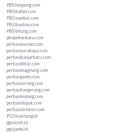
PBSIlampung.com
PBSIkaltim.com
PBSIsumbar.com
PBSIbaubau.com
PBSIbitung.com
pbsipekanbaru.com
perbasimedan.com
perbasisurabaya.com
perbasibanjarbaru.com
perbasiblitar.com
perbasimagelang.com
perbasijambi.com
perbasiserang.com
perbasitangerang.com
perbasimalang.com
perbasidepok.com
perbasicirebon.com
PGSIbandung.id
pgsiaceh.id
pgsijambi.id