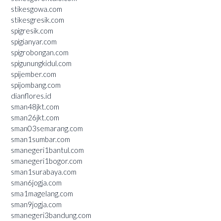
stikesgowa.com
stikesgresik.com
spigresik.com
spigianyar.com
spigrobongan.com
spigunungkidul.com
spijember.com
spijombang.com
dianflores.id
sman48jkt.com
sman26jkt.com
sman03semarang.com
sman1sumbar.com
smanegeri1bantul.com
smanegeri1bogor.com
sman1surabaya.com
sman6jogja.com
sma1magelang.com
sman9jogja.com
smanegeri3bandung.com