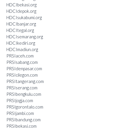
HDCIbekasi.org
HDCIdepok.org
HDCIsukabumi.org
HDCIbanjar.org
HDCItegal.org
HDCIsemarang.org
HDCIkediri.org
HDCImadiun.org
PRSIaceh.com
PRSIsabang.com
PRSIdenpasar.com
PRSIcilegon.com
PRSItangerang.com
PRSIserang.com
PRSIbengkulu.com
PRSIjogja.com
PRSIgorontalo.com
PRSIjambi.com
PRSIbandung.com
PRSIbekasi.com