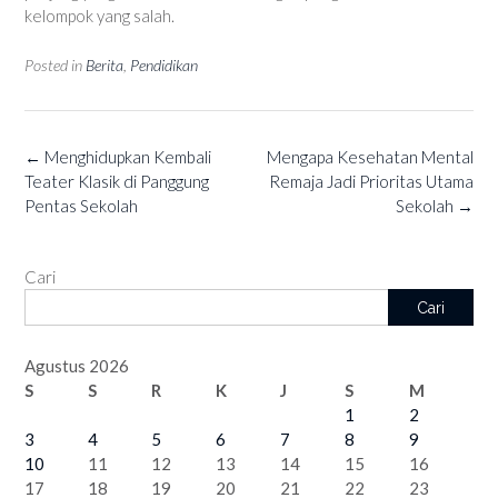
kelompok yang salah.
Posted in
Berita
,
Pendidikan
Post
←
Menghidupkan Kembali
Mengapa Kesehatan Mental
navigation
Teater Klasik di Panggung
Remaja Jadi Prioritas Utama
Pentas Sekolah
Sekolah
→
Cari
Cari
Agustus 2026
S
S
R
K
J
S
M
1
2
3
4
5
6
7
8
9
10
11
12
13
14
15
16
17
18
19
20
21
22
23