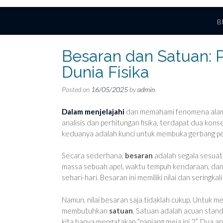
B
Besaran dan Satuan: 
Dunia Fisika
Posted on
16/05/2025
by
admin
Dalam menjelajahi
dan memahami fenomena alam se
analisis dan perhitungan fisika, terdapat dua kon
keduanya adalah kunci untuk membuka gerbang pe
Secara sederhana,
besaran
adalah segala sesuat
massa sebuah apel, waktu tempuh kendaraan, dan 
sehari-hari. Besaran ini memiliki nilai dan seringkal
Namun, nilai besaran saja tidaklah cukup. Untuk m
membutuhkan
satuan
. Satuan adalah acuan stand
kita hanya mengatakan “panjang meja ini 2”. Dua ap