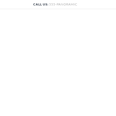
Skip
CALL US:
555-PANORAMIC
to
content