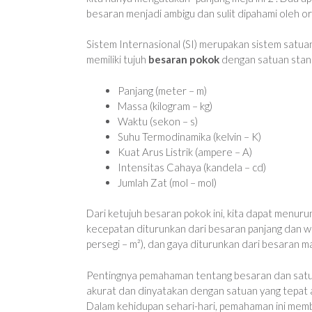
besaran menjadi ambigu dan sulit dipahami oleh ora
Sistem Internasional (SI) merupakan sistem satuan
memiliki tujuh
besaran pokok
dengan satuan stan
Panjang (meter – m)
Massa (kilogram – kg)
Waktu (sekon – s)
Suhu Termodinamika (kelvin – K)
Kuat Arus Listrik (ampere – A)
Intensitas Cahaya (kandela – cd)
Jumlah Zat (mol – mol)
Dari ketujuh besaran pokok ini, kita dapat menur
kecepatan diturunkan dari besaran panjang dan wa
persegi – m²), dan gaya diturunkan dari besaran m
Pentingnya pemahaman tentang besaran dan satua
akurat dan dinyatakan dengan satuan yang tepat ad
Dalam kehidupan sehari-hari, pemahaman ini memba