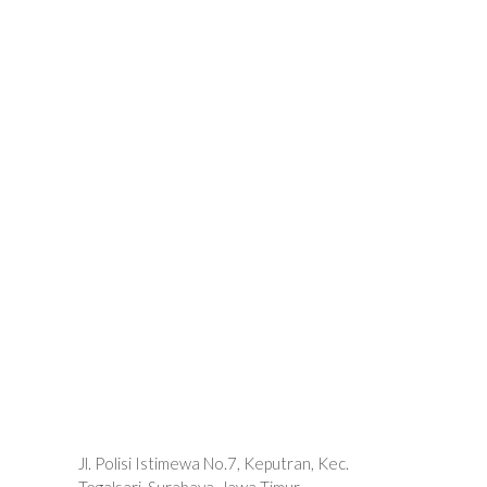
Jl. Polisi Istimewa No.7, Keputran, Kec.
Tegalsari, Surabaya, Jawa Timur