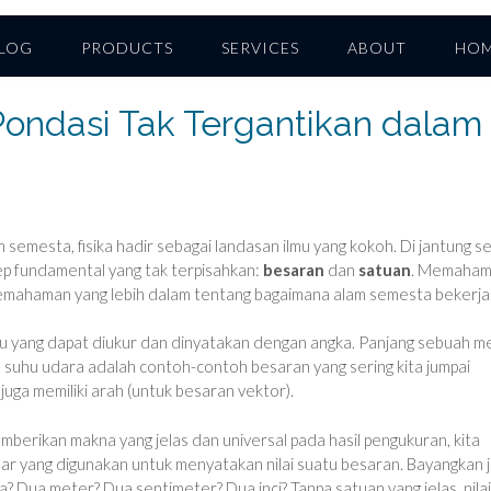
LOG
PRODUCTS
SERVICES
ABOUT
HO
Pondasi Tak Tergantikan dalam
mesta, fisika hadir sebagai landasan ilmu yang kokoh. Di jantung se
sep fundamental yang tak terpisahkan:
besaran
dan
satuan
. Memaham
mahaman yang lebih dalam tentang bagaimana alam semesta bekerja
u yang dapat diukur dan dinyatakan dengan angka. Panjang sebuah me
suhu udara adalah contoh-contoh besaran yang sering kita jumpai
i juga memiliki arah (untuk besaran vektor).
emberikan makna yang jelas dan universal pada hasil pengukuran, kita
ar yang digunakan untuk menyatakan nilai suatu besaran. Bayangkan j
a? Dua meter? Dua sentimeter? Dua inci? Tanpa satuan yang jelas, nilai