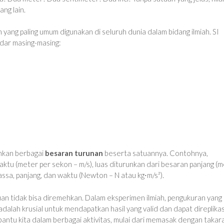
ng lain.
 yang paling umum digunakan di seluruh dunia dalam bidang ilmiah. SI
dar masing-masing:
unkan berbagai
besaran turunan
beserta satuannya. Contohnya,
ktu (meter per sekon – m/s), luas diturunkan dari besaran panjang (
assa, panjang, dan waktu (Newton – N atau kg⋅m/s²).
n tidak bisa diremehkan. Dalam eksperimen ilmiah, pengukuran yang
alah krusial untuk mendapatkan hasil yang valid dan dapat direplikas
ntu kita dalam berbagai aktivitas, mulai dari memasak dengan takar