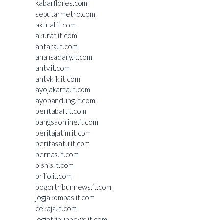
kabarflores.com
seputarmetro.com
aktual.it.com
akurat.it.com
antara.it.com
analisadaily.it.com
antv.it.com
antvklik.it.com
ayojakarta.it.com
ayobandung.it.com
beritabali.it.com
bangsaonline.it.com
beritajatim.it.com
beritasatu.it.com
bernas.it.com
bisnis.it.com
brilio.it.com
bogortribunnews.it.com
jogjakompas.it.com
cekaja.it.com
jogjatribunnews.it.com