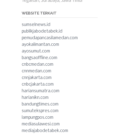
WEBSITE TERKAIT
sumselnews.id
publikjabodetabek.id
pemudapancasilamedan.com
ayokalimantan.com
ayosumut.com
bangsaoffline.com
cnbcmedan.com
cnnmedan.com
cnnjakarta.com
cnbcjakarta.com
hariansumatra.com
harianikn.com
bandungtimes.com
sumutekspres.com
lampungpos.com
mediasulawesi.com
mediajabodetabek.com