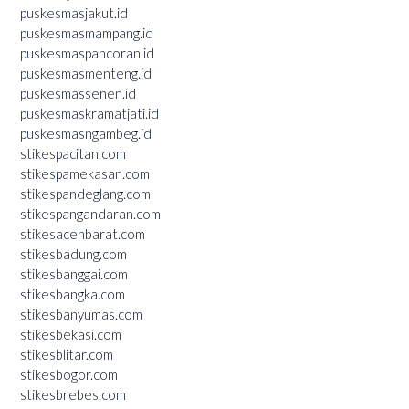
puskesmasjakut.id
puskesmasmampang.id
puskesmaspancoran.id
puskesmasmenteng.id
puskesmassenen.id
puskesmaskramatjati.id
puskesmasngambeg.id
stikespacitan.com
stikespamekasan.com
stikespandeglang.com
stikespangandaran.com
stikesacehbarat.com
stikesbadung.com
stikesbanggai.com
stikesbangka.com
stikesbanyumas.com
stikesbekasi.com
stikesblitar.com
stikesbogor.com
stikesbrebes.com