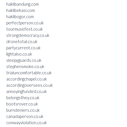
haklibandung.com
haklibekasi.com
haklibogor.com
perfectperson.co.uk
tourmusicfest.co.uk
strongdemocracy.co.uk
dronetotal.co.uk
partycurrent.co.uk
lightalso.co.uk
sleepyguards.co.uk
stephensmoke.co.uk
trialuncomfortable.co.uk
accordingchapel.co.uk
accordingoversees.co.uk
annoyingfunded.co.uk
belongsthey.co.uk
bootsrover.co.uk
burndeniers.co.uk
canadaperson.co.uk
conwayviolation.co.uk