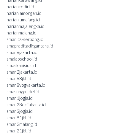
hariankarawang.id
hariankediri.id
harianlamongan.id
harianlumajang.id
harianmajalengka.id
harianmalang.id
smanics-serpong.id
smapraditadirgantara.id
sman8jakarta.id
smalabschool.id
smaskanisius.id
sman2jakarta.id
sman68jkt.id
sman8yogyakarta.id
smasungguldel.id
sman1jogja.id
sman28dkijakarta.id
sman3jogja.id
sman81jkt.id
sman2malang.id
sman21jkt.id