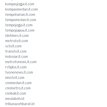
kompasjogja.it.com
kompasmedan.it.com
tempoharian.it.com
tempomedan.it.com
tempojogja.it.com
tempopapua.it.com
idntimes.it.com
metrotv.it.com
sctv.it.com
transtv.it.com
indosiar.it.com
metrotvnews.it.com
rctiplus.it.com
tvonenews.it.com
mnctv.it.com
cnnmedan.it.com
cnnmetro.it.com
cnnbali.it.com
meulaboh.id
tribunacehbarat.id