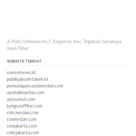
Jl. Polisi Istimewa No.7, Keputran, Kec. Tegalsari, Surabaya,
Jawa Timur
WEBSITE TERKAIT
sumselnews.id
publikjabodetabek.id
pemudapancasilamedan.com
ayokalimantan.com
ayosumut.com
bangsaoffline.com
cnbcmedan.com
cnnmedan.com
cnnjakarta.com
cnbcjakarta.com