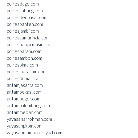
polresdago.com
polressabang.com
polresdenpasar.com
polresbanten.com
polresjambi.com
polressamarinda.com
polresbanjarmasin.com
polresbatam.com
polresambon.com
polresbima.com
polresmataram.com
polresdumai.com
antamjakarta.com
antambekasi.com
antambogor.com
antampalembang.com
antammedan.com
yayasanarrohmah.com
yayasanpkbm.com
yayasanmambaulirsyad.com