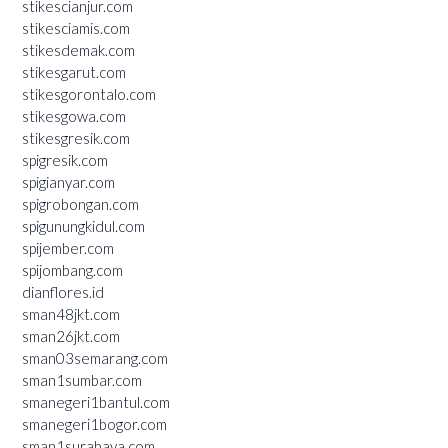
stikescianjur.com
stikesciamis.com
stikesdemak.com
stikesgarut.com
stikesgorontalo.com
stikesgowa.com
stikesgresik.com
spigresik.com
spigianyar.com
spigrobongan.com
spigunungkidul.com
spijember.com
spijombang.com
dianflores.id
sman48jkt.com
sman26jkt.com
sman03semarang.com
sman1sumbar.com
smanegeri1bantul.com
smanegeri1bogor.com
sman1surabaya.com