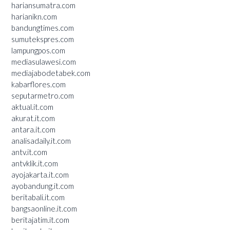
hariansumatra.com
harianikn.com
bandungtimes.com
sumutekspres.com
lampungpos.com
mediasulawesi.com
mediajabodetabek.com
kabarflores.com
seputarmetro.com
aktual.it.com
akurat.it.com
antara.it.com
analisadaily.it.com
antv.it.com
antvklik.it.com
ayojakarta.it.com
ayobandung.it.com
beritabali.it.com
bangsaonline.it.com
beritajatim.it.com