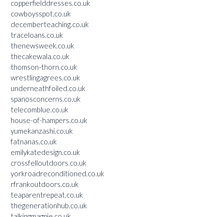
copperfielddresses.co.uk
cowboysspot.co.uk
decemberteaching.co.uk
traceloans.co.uk
thenewsweek.co.uk
thecakewala.co.uk
thomson-thorn.co.uk
wrestlingagrees.co.uk
underneathfoiled.co.uk
spanosconcerns.co.uk
telecomblue.co.uk
house-of-hampers.co.uk
yumekanzashi.co.uk
fatnanas.co.uk
emilykatedesign.co.uk
crossfelloutdoors.co.uk
yorkroadreconditioned.co.uk
rfrankoutdoors.co.uk
teaparentrepeat.co.uk
thegenerationhub.co.uk
talkingmagpie.co.uk