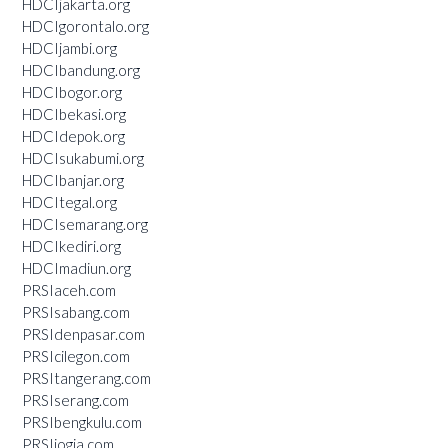
HDCIjakarta.org
HDCIgorontalo.org
HDCIjambi.org
HDCIbandung.org
HDCIbogor.org
HDCIbekasi.org
HDCIdepok.org
HDCIsukabumi.org
HDCIbanjar.org
HDCItegal.org
HDCIsemarang.org
HDCIkediri.org
HDCImadiun.org
PRSIaceh.com
PRSIsabang.com
PRSIdenpasar.com
PRSIcilegon.com
PRSItangerang.com
PRSIserang.com
PRSIbengkulu.com
PRSIjogja.com