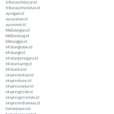
tribunacehbesar.id
tribunacehselatan.id
ayoagam.id
ayoasahan.id
ayoasmat.id
klikBalangan.id
klikBandung.id
klikbanggai.id
infobangkalan.id
infobangli.id
infobanjarnegara.id
infobantaeng.id
infobantul.id
ekspresbekasi.id
ekspresbone.id
eksprescianjur.id
ekspresgresik.id
ekspresgorontalo.id
ekspresindramayu.id
harianjepara.id