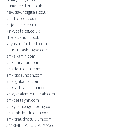
humancotton.co.uk
newdawndigitals.co.uk
saintfelice.co.uk
mrjapparel.co.uk
kinkycatalog.co.uk
thefaciahub.co.uk
yayasanbinabakti.com
paudtunasbangsa.com
smkal-amin.com
smkal-manar.com
smkdarulamal.com
smkitpasundan.com
smkpgrikamal.com
smktarbiyatululum.com
smkyasalam-elummah.com
smkpelitaynh.com
smkyasinacigombong.com
smknahdatululama.com
smkitraudhatululum.com
SMKMIFTAHULSALAM.com