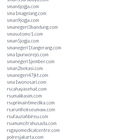
sman6jogja.com
sma1magelang.com
sman9jogja.com
smanegeri3bandung.com
smasutomo1.com
sman5jogja.com
smanegeri1tangerang.com
sma1purworejo.com
smanegeri1jember.com
sman2bekasi.com
smanegeri47jkt.com
sma1wonosari.com
rscahayasehat.com
rsumalikasim.com
rsuprimaintimedika.com
rsarunlhokseumaw.com
rsufauziahbireu.com
rsumumcitrahusada.com
rsgayomedicalcentre.com
polresjakarta.com