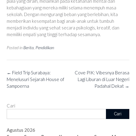
piala yang diraih, melainkan pada ketahanan mental dan
kebahagiaan yang mereka miliki selama menempuh masa
sekolah. Dengan mengurangi beban yang berlebihan, kita
memberikan kesempatan bagi anak-anak untuk tumbuh
menjadi individu yang sehat secara psikologis, kreatif, dan
memiliki empati yang tinggi terhadap sesamanya.
Posted in
Berita
,
Pendidikan
Post
←
Field Trip Surabaya:
Cove PIK: Vibesnya Berasa
navigation
Menelusuri Sejarah House of
Lagi Liburan di Luar Negeri
Sampoerna
Padahal Dekat
→
Cari
Cari
Agustus 2026