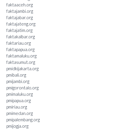
faktaaceh.org
faktajambi.org
faktajabar.org
faktajateng.org
faktajatim.org
faktakalbar.org
faktariau.org
faktapapua.org
faktamaluku.org
faktasumut.org
pmidkijakarta.org
pmibali.org
pmijambi.org
pmigorontalo.org
pmimaluku.org
pmipapua.org
pmiriau.org
pmimedan.org
pmipalembang.org
pmijogja.org