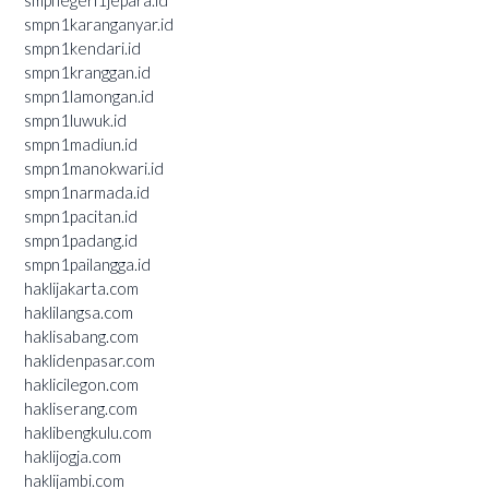
smpnegeri1jepara.id
smpn1karanganyar.id
smpn1kendari.id
smpn1kranggan.id
smpn1lamongan.id
smpn1luwuk.id
smpn1madiun.id
smpn1manokwari.id
smpn1narmada.id
smpn1pacitan.id
smpn1padang.id
smpn1pailangga.id
haklijakarta.com
haklilangsa.com
haklisabang.com
haklidenpasar.com
haklicilegon.com
hakliserang.com
haklibengkulu.com
haklijogja.com
haklijambi.com