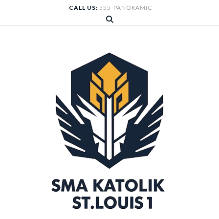
Skip
CALL US:
555-PANORAMIC
to
content