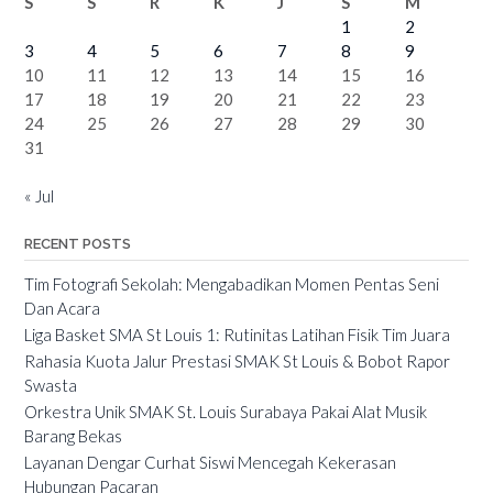
S
S
R
K
J
S
M
1
2
3
4
5
6
7
8
9
10
11
12
13
14
15
16
17
18
19
20
21
22
23
24
25
26
27
28
29
30
31
« Jul
RECENT POSTS
Tim Fotografi Sekolah: Mengabadikan Momen Pentas Seni
Dan Acara
Liga Basket SMA St Louis 1: Rutinitas Latihan Fisik Tim Juara
Rahasia Kuota Jalur Prestasi SMAK St Louis & Bobot Rapor
Swasta
Orkestra Unik SMAK St. Louis Surabaya Pakai Alat Musik
Barang Bekas
Layanan Dengar Curhat Siswi Mencegah Kekerasan
Hubungan Pacaran