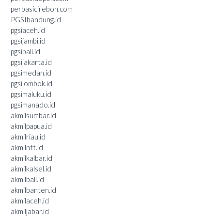
perbasicirebon.com
PGSIbandung.id
pgsiaceh.id
pgsijambi.id
pgsibali.id
pgsijakarta.id
pgsimedan.id
pgsilombok.id
pgsimaluku.id
pgsimanado.id
akmilsumbar.id
akmilpapua.id
akmilriau.id
akmilntt.id
akmilkalbar.id
akmilkalsel.id
akmilbali.id
akmilbanten.id
akmilaceh.id
akmiljabar.id