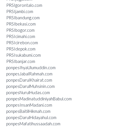
PRSIgorontalo.com
PRSIjambi.com
PRSIbandung.com
PRSIbekasi.com
PRSIbogor.com
PRSIcimahi.com
PRSIcirebon.com
PRSIdepok.com
PRSIsukabumi.com
PRSIbanjar.com
ponpesIhyaUlumuddin.com
ponpesJabalRahmah.com
ponpesDarulKhairat.com
ponpesDarulMuhsinin.com
ponpesNurulHudas.com
ponpesMadinatuddiniyahBabul.com
ponpesInsanMadani.com
ponpesBaitilHikmah.com
ponpesDarulHidayahul.com
ponpesMafatihussaadah.com