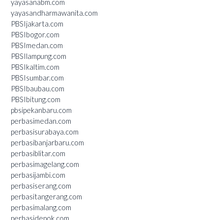
yayasanabm.com
yayasandharmawanita.com
PBSIjakarta.com
PBSIbogor.com
PBSImedan.com
PBSIlampung.com
PBSIkaltim.com
PBSIsumbar.com
PBSIbaubau.com
PBSIbitung.com
pbsipekanbaru.com
perbasimedan.com
perbasisurabaya.com
perbasibanjarbaru.com
perbasiblitar.com
perbasimagelang.com
perbasijambi.com
perbasiserang.com
perbasitangerang.com
perbasimalang.com
perbasidepok.com