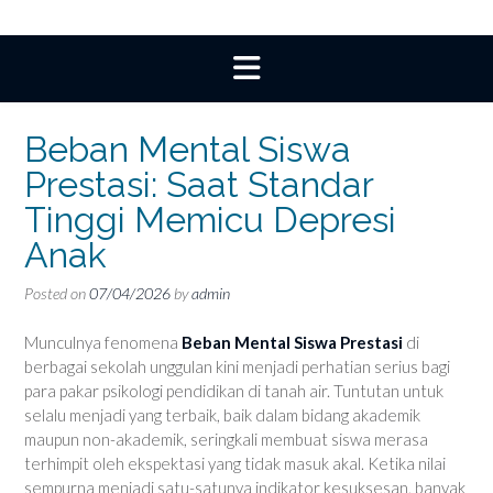
Beban Mental Siswa
Prestasi: Saat Standar
Tinggi Memicu Depresi
Anak
Posted on
07/04/2026
by
admin
Munculnya fenomena
Beban Mental Siswa Prestasi
di
berbagai sekolah unggulan kini menjadi perhatian serius bagi
para pakar psikologi pendidikan di tanah air. Tuntutan untuk
selalu menjadi yang terbaik, baik dalam bidang akademik
maupun non-akademik, seringkali membuat siswa merasa
terhimpit oleh ekspektasi yang tidak masuk akal. Ketika nilai
sempurna menjadi satu-satunya indikator kesuksesan, banyak