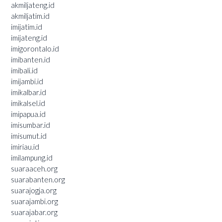
akmiljateng.id
akmiljatim.id
imijatim.id
imijateng.id
imigorontalo.id
imibanten.id
imibali.id
imijambi.id
imikalbar.id
imikalsel.id
imipapua.id
imisumbar.id
imisumut.id
imiriau.id
imilampung.id
suaraaceh.org
suarabanten.org
suarajogja.org
suarajambi.org
suarajabar.org