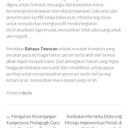
digencarkan. Sekolah, keluarga, dan komunitas harus
bersinergi menanamkan nilai-nilai perdamaian, toleransi, dan
penyelesaian konflik tanpa kekerasan. Mendorong siswa
untuk menyalurkan energi positif melalui kegiatan
ekstrakurikuler juga krusial, memastikan tidak ada ruang untuk
aksi negatif.
Meskipun
Bahaya Tawuran
adalah masalah kompleks yang
berakar pada berbagai faktor, peran serta aktif dari semua
pihak dapat menjadi solusi. Dari penegakan hukum yang tegas
hingga pendekatan persuasif dan rehabilitasi, setiap upaya
penting untuk menyelamatkan generasi muda dari jurang
kehancuran, memastikan masa depan yang cerah.
Posted in
Berita
Post
←
Mengatasi Kesenjangan
Kurikulum Merdeka Didorong
navigation
Kompetensi Pedagogik Guru
Menuju Implementasi Penuh di