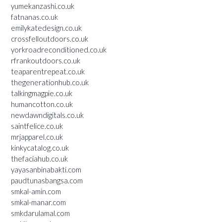
yumekanzashi.co.uk
fatnanas.co.uk
emilykatedesign.co.uk
crossfelloutdoors.co.uk
yorkroadreconditioned.co.uk
rfrankoutdoors.co.uk
teaparentrepeat.co.uk
thegenerationhub.co.uk
talkingmagpie.co.uk
humancotton.co.uk
newdawndigitals.co.uk
saintfelice.co.uk
mrjapparel.co.uk
kinkycatalog.co.uk
thefaciahub.co.uk
yayasanbinabakti.com
paudtunasbangsa.com
smkal-amin.com
smkal-manar.com
smkdarulamal.com