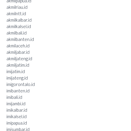
akmilpapua.id
akmilriau.id
akmilntt.id
akmilkalbar.id
akmilkalsel.id
akmilbali.id
akmilbanten.id
akmilaceh.id
akmiljabar.id
akmiljateng.id
akmiljatim.id
imijatim.id
imijateng.id
imigorontalo.id
imibanten.id
imibali.id
imijambi.id
imikalbar.id
imikalsel.id
imipapua.id
imisumbar.id