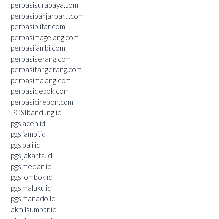
perbasisurabaya.com
perbasibanjarbaru.com
perbasiblitar.com
perbasimagelang.com
perbasijambi.com
perbasiserang.com
perbasitangerang.com
perbasimalang.com
perbasidepok.com
perbasicirebon.com
PGSIbandung.id
pgsiaceh.id
pgsijambi.id
pgsibali.id
pgsijakarta.id
pgsimedan.id
pgsilombok.id
pgsimaluku.id
pgsimanado.id
akmilsumbar.id