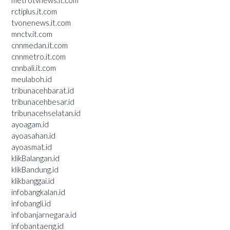
rctiplus.it.com
tvonenews.it.com
mnctv.it.com
cnnmedan.it.com
cnnmetro.it.com
cnnbali.it.com
meulaboh.id
tribunacehbarat.id
tribunacehbesar.id
tribunacehselatan.id
ayoagam.id
ayoasahan.id
ayoasmat.id
klikBalangan.id
klikBandung.id
klikbanggai.id
infobangkalan.id
infobangli.id
infobanjarnegara.id
infobantaeng.id