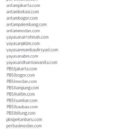
antamjakarta.com
antambekasi.com
antambogor.com
antampalembang.com
antammedan.com
yayasanarrohmah.com
yayasanpkbm.com
yayasanmambaulirsyad.com
yayasanabm.com
yayasandharmawanita.com
PBSIjakarta.com
PBSIbogor.com
PBSImedan.com
PBSIlampung.com
PBSIkaltim.com
PBSIsumbar.com
PBSIbaubau.com
PBSIbitung.com
pbsipekanbaru.com
perbasimedan.com