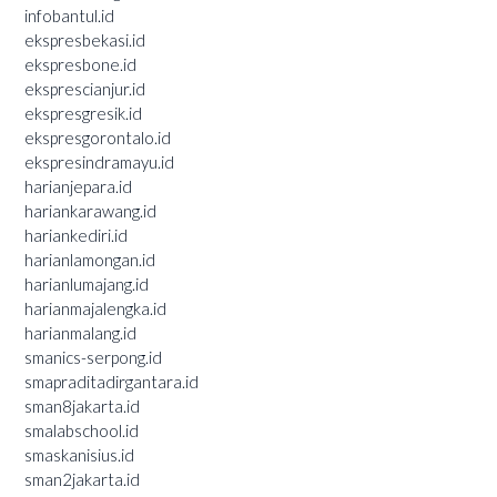
infobantul.id
ekspresbekasi.id
ekspresbone.id
eksprescianjur.id
ekspresgresik.id
ekspresgorontalo.id
ekspresindramayu.id
harianjepara.id
hariankarawang.id
hariankediri.id
harianlamongan.id
harianlumajang.id
harianmajalengka.id
harianmalang.id
smanics-serpong.id
smapraditadirgantara.id
sman8jakarta.id
smalabschool.id
smaskanisius.id
sman2jakarta.id