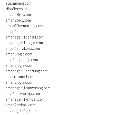
spijombang.com
dianflores.id
sman48jkt.com
sman26jkt.com
sman03semarang.com
sman1sumbar.com
smanegeri1bantul.com
smanegeri1bogor.com
sman1surabaya.com
sman6jogja.com
sma1magelang.com
sman9jogja.com
smanegeri3bandung.com
smasutomo1.com
sman5jogja.com
smanegeri1tangerang.com
sma1purworejo.com
smanegeri1jember.com
sman2bekasi.com
smanegeri47jkt.com