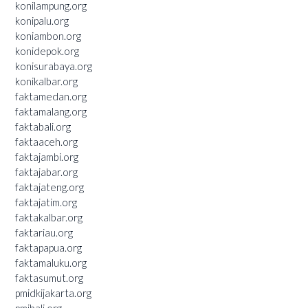
konilampung.org
konipalu.org
koniambon.org
konidepok.org
konisurabaya.org
konikalbar.org
faktamedan.org
faktamalang.org
faktabali.org
faktaaceh.org
faktajambi.org
faktajabar.org
faktajateng.org
faktajatim.org
faktakalbar.org
faktariau.org
faktapapua.org
faktamaluku.org
faktasumut.org
pmidkijakarta.org
pmibali.org