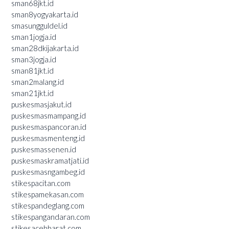
sman68jkt.id
sman8yogyakarta.id
smasungguldel.id
sman1jogja.id
sman28dkijakarta.id
sman3jogja.id
sman81jkt.id
sman2malang.id
sman21jkt.id
puskesmasjakut.id
puskesmasmampang.id
puskesmaspancoran.id
puskesmasmenteng.id
puskesmassenen.id
puskesmaskramatjati.id
puskesmasngambeg.id
stikespacitan.com
stikespamekasan.com
stikespandeglang.com
stikespangandaran.com
stikesacehbarat.com