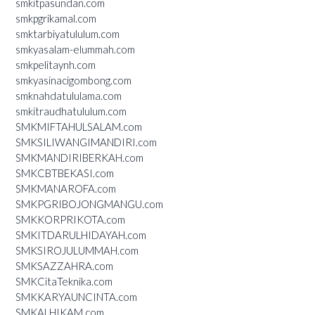
smkitpasundan.com
smkpgrikamal.com
smktarbiyatululum.com
smkyasalam-elummah.com
smkpelitaynh.com
smkyasinacigombong.com
smknahdatululama.com
smkitraudhatululum.com
SMKMIFTAHULSALAM.com
SMKSILIWANGIMANDIRI.com
SMKMANDIRIBERKAH.com
SMKCBTBEKASI.com
SMKMANAROFA.com
SMKPGRIBOJONGMANGU.com
SMKKORPRIKOTA.com
SMKITDARULHIDAYAH.com
SMKSIROJULUMMAH.com
SMKSAZZAHRA.com
SMKCitaTeknika.com
SMKKARYAUNCINTA.com
SMKALHIKAM.com