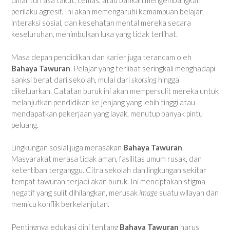
dihantui rasa takut, cemas, atau bahkan mengembangkan
perilaku agresif. Ini akan memengaruhi kemampuan belajar,
interaksi sosial, dan kesehatan mental mereka secara
keseluruhan, menimbulkan luka yang tidak terlihat.
Masa depan pendidikan dan karier juga terancam oleh
Bahaya Tawuran
. Pelajar yang terlibat seringkali menghadapi
sanksi berat dari sekolah, mulai dari
skorsing
hingga
dikeluarkan. Catatan buruk ini akan mempersulit mereka untuk
melanjutkan pendidikan ke jenjang yang lebih tinggi atau
mendapatkan pekerjaan yang layak, menutup banyak pintu
peluang.
Lingkungan sosial juga merasakan
Bahaya Tawuran
.
Masyarakat merasa tidak aman, fasilitas umum rusak, dan
ketertiban terganggu. Citra sekolah dan lingkungan sekitar
tempat tawuran terjadi akan buruk. Ini menciptakan stigma
negatif yang sulit dihilangkan, merusak
image
suatu wilayah dan
memicu konflik berkelanjutan.
Pentingnya edukasi dini tentang
Bahaya Tawuran
harus