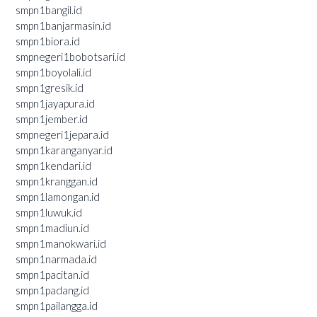
smpn1bangil.id
smpn1banjarmasin.id
smpn1biora.id
smpnegeri1bobotsari.id
smpn1boyolali.id
smpn1gresik.id
smpn1jayapura.id
smpn1jember.id
smpnegeri1jepara.id
smpn1karanganyar.id
smpn1kendari.id
smpn1kranggan.id
smpn1lamongan.id
smpn1luwuk.id
smpn1madiun.id
smpn1manokwari.id
smpn1narmada.id
smpn1pacitan.id
smpn1padang.id
smpn1pailangga.id