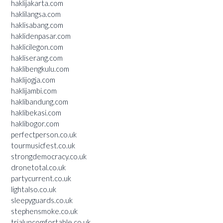
haklijakarta.com
haklilangsa.com
haklisabang.com
haklidenpasar.com
haklicilegon.com
hakliserang.com
haklibengkulu.com
haklijogja.com
haklijambi.com
haklibandung.com
haklibekasi.com
haklibogor.com
perfectperson.co.uk
tourmusicfest.co.uk
strongdemocracy.co.uk
dronetotal.co.uk
partycurrent.co.uk
lightalso.co.uk
sleepyguards.co.uk
stephensmoke.co.uk
trialuncomfortable.co.uk