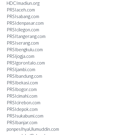
HDCImadiun.org
PRSIaceh.com
PRSIsabang.com
PRSIdenpasar.com
PRSIcilegon.com
PRSItangerang.com
PRSIserang.com
PRSIbengkulu.com
PRSIjogja.com
PRSIgorontalo.com
PRSIjambi.com
PRSIbandung.com
PRSIbekasi.com
PRSIbogor.com
PRSIcimahi.com
PRSIcirebon.com
PRSIdepok.com
PRSIsukabumi.com
PRSIbanjar.com
ponpesIhyaUlumuddin.com