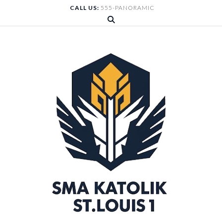
Skip
CALL US:
555-PANORAMIC
to
content