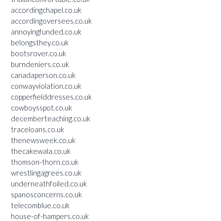
accordingchapel.co.uk
accordingoversees.co.uk
annoyingfunded.co.uk
belongsthey.co.uk
bootsrover.co.uk
burndeniers.co.uk
canadaperson.co.uk
conwayviolation.co.uk
copperfielddresses.co.uk
cowboysspot.co.uk
decemberteaching.co.uk
traceloans.co.uk
thenewsweek.co.uk
thecakewala.co.uk
thomson-thorn.co.uk
wrestlingagrees.co.uk
underneathfoiled.co.uk
spanosconcerns.co.uk
telecomblue.co.uk
house-of-hampers.co.uk