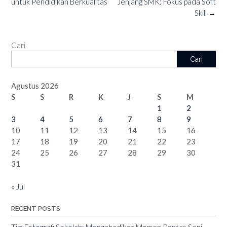
untuk Pendidikan Berkualitas
Jenjang SMK: Fokus pada Soft
Skill
→
Cari
Cari
Agustus 2026
S
S
R
K
J
S
M
1
2
3
4
5
6
7
8
9
10
11
12
13
14
15
16
17
18
19
20
21
22
23
24
25
26
27
28
29
30
31
« Jul
RECENT POSTS
Tim Fotografi Sekolah: Mengabadikan Momen Pentas Seni