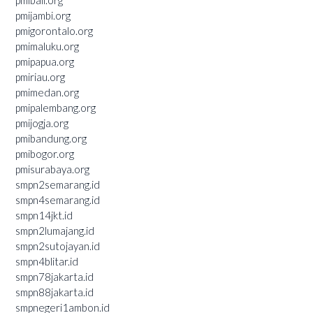
pmijambi.org
pmigorontalo.org
pmimaluku.org
pmipapua.org
pmiriau.org
pmimedan.org
pmipalembang.org
pmijogja.org
pmibandung.org
pmibogor.org
pmisurabaya.org
smpn2semarang.id
smpn4semarang.id
smpn14jkt.id
smpn2lumajang.id
smpn2sutojayan.id
smpn4blitar.id
smpn78jakarta.id
smpn88jakarta.id
smpnegeri1ambon.id