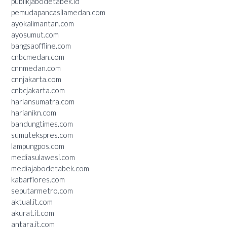
publikjabodetabek.id
pemudapancasilamedan.com
ayokalimantan.com
ayosumut.com
bangsaoffline.com
cnbcmedan.com
cnnmedan.com
cnnjakarta.com
cnbcjakarta.com
hariansumatra.com
harianikn.com
bandungtimes.com
sumutekspres.com
lampungpos.com
mediasulawesi.com
mediajabodetabek.com
kabarflores.com
seputarmetro.com
aktual.it.com
akurat.it.com
antara.it.com