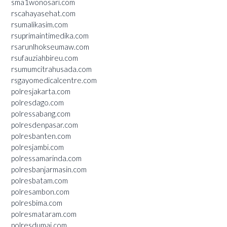
sma1wonosari.com
rscahayasehat.com
rsumalikasim.com
rsuprimaintimedika.com
rsarunlhokseumaw.com
rsufauziahbireu.com
rsumumcitrahusada.com
rsgayomedicalcentre.com
polresjakarta.com
polresdago.com
polressabang.com
polresdenpasar.com
polresbanten.com
polresjambi.com
polressamarinda.com
polresbanjarmasin.com
polresbatam.com
polresambon.com
polresbima.com
polresmataram.com
polresdumai.com