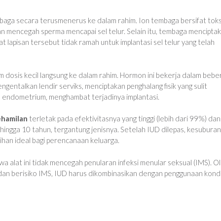
aga secara terusmenerus ke dalam rahim. Ion tembaga bersifat toks
 mencegah sperma mencapai sel telur. Selain itu, tembaga mencipta
 lapisan tersebut tidak ramah untuk implantasi sel telur yang telah
dosis kecil langsung ke dalam rahim. Hormon ini bekerja dalam bebe
engentalkan lendir serviks, menciptakan penghalang fisik yang sulit
n endometrium, menghambat terjadinya implantasi.
hamilan
terletak pada efektivitasnya yang tinggi (lebih dari 99%) dan
 hingga 10 tahun, tergantung jenisnya. Setelah IUD dilepas, kesuburan
han ideal bagi perencanaan keluarga.
alat ini tidak mencegah penularan infeksi menular seksual (IMS). O
ual dan berisiko IMS, IUD harus dikombinasikan dengan penggunaan kon