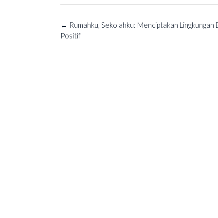
Post
←
Rumahku, Sekolahku: Menciptakan Lingkungan B
navigation
Positif