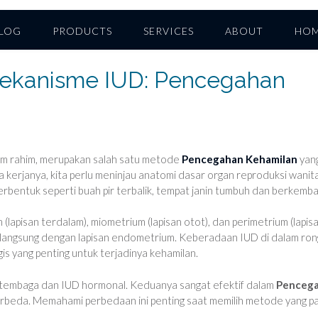
LOG
PRODUCTS
SERVICES
ABOUT
HO
ekanisme IUD: Pencegahan
lam rahim, merupakan salah satu metode
Pencegahan Kehamilan
yan
a kerjanya, kita perlu meninjau anatomi dasar organ reproduksi wanita
rbentuk seperti buah pir terbalik, tempat janin tumbuh dan berkemba
 (lapisan terdalam), miometrium (lapisan otot), dan perimetrium (lapis
ksi langsung dengan lapisan endometrium. Keberadaan IUD di dalam ro
gis yang penting untuk terjadinya kehamilan.
 tembaga dan IUD hormonal. Keduanya sangat efektif dalam
Penceg
erbeda. Memahami perbedaan ini penting saat memilih metode yang pa