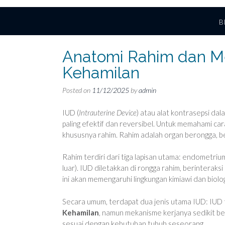
B
Anatomi Rahim dan M
Kehamilan
Posted on
11/12/2025
by
admin
IUD (
Intrauterine Device
) atau alat kontrasepsi da
paling efektif dan reversibel. Untuk memahami car
khususnya rahim. Rahim adalah organ berongga, be
Rahim terdiri dari tiga lapisan utama: endometrium
luar). IUD diletakkan di rongga rahim, berintera
ini akan memengaruhi lingkungan kimiawi dan biolo
Secara umum, terdapat dua jenis utama IUD: IUD
Kehamilan
, namun mekanisme kerjanya sedikit b
sesuai dengan kebutuhan tubuh seseorang.