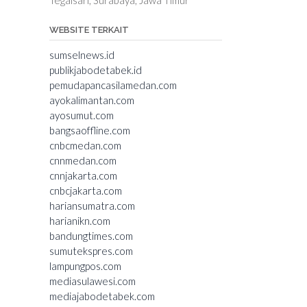
WEBSITE TERKAIT
sumselnews.id
publikjabodetabek.id
pemudapancasilamedan.com
ayokalimantan.com
ayosumut.com
bangsaoffline.com
cnbcmedan.com
cnnmedan.com
cnnjakarta.com
cnbcjakarta.com
hariansumatra.com
harianikn.com
bandungtimes.com
sumutekspres.com
lampungpos.com
mediasulawesi.com
mediajabodetabek.com