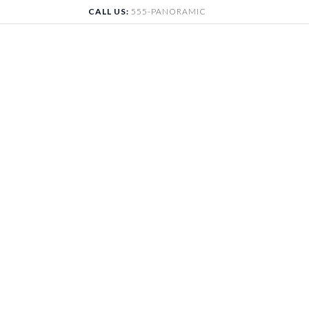
Skip
CALL US:
555-PANORAMIC
to
content