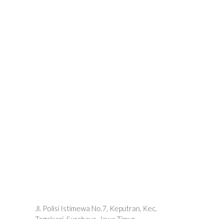
Jl. Polisi Istimewa No.7, Keputran, Kec.
Tegalsari, Surabaya, Jawa Timur