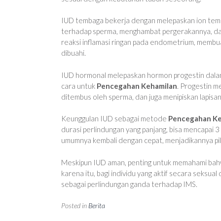
IUD tembaga bekerja dengan melepaskan ion temb
terhadap sperma, menghambat pergerakannya, dan
reaksi inflamasi ringan pada endometrium, membuat
dibuahi.
IUD hormonal melepaskan hormon progestin dalam 
cara untuk
Pencegahan Kehamilan
. Progestin m
ditembus oleh sperma, dan juga menipiskan lapisa
Keunggulan IUD sebagai metode
Pencegahan Ke
durasi perlindungan yang panjang, bisa mencapai 3
umumnya kembali dengan cepat, menjadikannya pili
Meskipun IUD aman, penting untuk memahami bahwa 
karena itu, bagi individu yang aktif secara seks
sebagai perlindungan ganda terhadap IMS.
Posted in
Berita