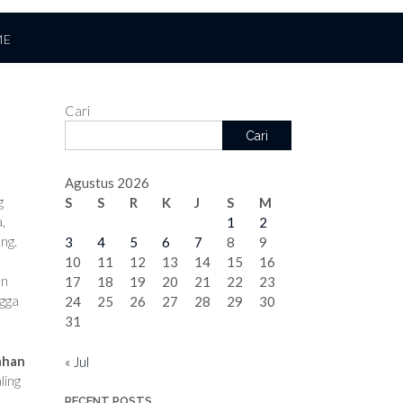
ME
Cari
Cari
Agustus 2026
g
S
S
R
K
J
S
M
,
1
2
ng.
3
4
5
6
7
8
9
10
11
12
13
14
15
16
an
17
18
19
20
21
22
23
ngga
24
25
26
27
28
29
30
31
ahan
« Jul
ling
RECENT POSTS