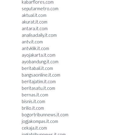
kabarflores.com
seputarmetro.com
aktual.it.com
akurat.it.com
antara.it.com
analisadaily.it.com
antv.it.com
antvklik.it.com
ayojakarta.it.com
ayobandung.it.com
beritabali.it.com
bangsaonline.it.com
beritajatim.it.com
beritasatu.it.com
bernas.it.com
bisnis.it.com
brilio.it.com
bogortribunnews.it.com
jogjakompas.it.com
cekaja.it.com
jogjatribunnews.it.com