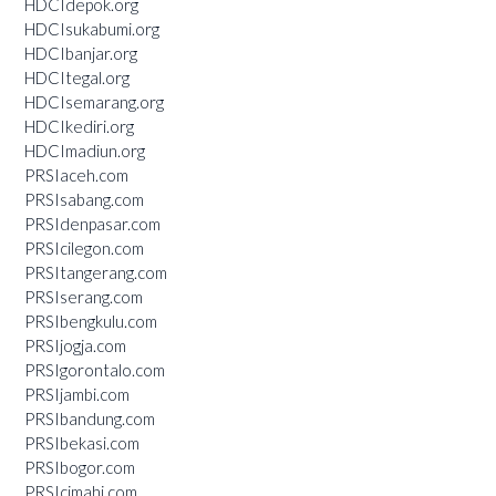
HDCIdepok.org
HDCIsukabumi.org
HDCIbanjar.org
HDCItegal.org
HDCIsemarang.org
HDCIkediri.org
HDCImadiun.org
PRSIaceh.com
PRSIsabang.com
PRSIdenpasar.com
PRSIcilegon.com
PRSItangerang.com
PRSIserang.com
PRSIbengkulu.com
PRSIjogja.com
PRSIgorontalo.com
PRSIjambi.com
PRSIbandung.com
PRSIbekasi.com
PRSIbogor.com
PRSIcimahi.com