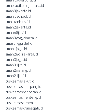
smanics-serpong.id
smapraditadirgantara.id
sman8jakarta.id
smalabschool.id
smaskanisius.id
sman2jakarta.id
sman68jkt.id
sman8yogyakarta.id
smasungguldel.id
sman1jogja.id
sman28dkijakarta.id
sman3jogja.id
sman81jkt.id
sman2malang.id
sman21jkt.id
puskesmasjakut.id
puskesmasmampang.id
puskesmaspancoran.id
puskesmasmenteng.id
puskesmassenen.id
puskesmaskramatjati.id