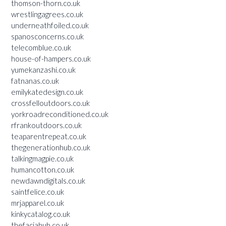
thomson-thorn.co.uk
wrestlingagrees.co.uk
underneathfoiled.co.uk
spanosconcerns.co.uk
telecomblue.co.uk
house-of-hampers.co.uk
yumekanzashi.co.uk
fatnanas.co.uk
emilykatedesign.co.uk
crossfelloutdoors.co.uk
yorkroadreconditioned.co.uk
rfrankoutdoors.co.uk
teaparentrepeat.co.uk
thegenerationhub.co.uk
talkingmagpie.co.uk
humancotton.co.uk
newdawndigitals.co.uk
saintfelice.co.uk
mrjapparel.co.uk
kinkycatalog.co.uk
thefaciahub.co.uk