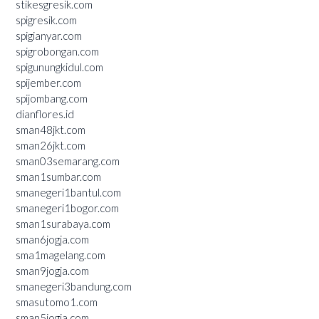
stikesgresik.com
spigresik.com
spigianyar.com
spigrobongan.com
spigunungkidul.com
spijember.com
spijombang.com
dianflores.id
sman48jkt.com
sman26jkt.com
sman03semarang.com
sman1sumbar.com
smanegeri1bantul.com
smanegeri1bogor.com
sman1surabaya.com
sman6jogja.com
sma1magelang.com
sman9jogja.com
smanegeri3bandung.com
smasutomo1.com
sman5jogja.com