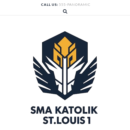
Skip
CALL US:
555-PANORAMIC
to
content