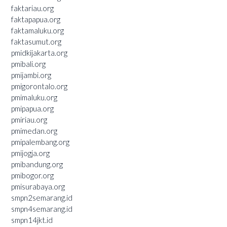
faktariau.org
faktapapua.org
faktamaluku.org
faktasumut.org
pmidkijakarta.org
pmibali.org
pmijambi.org
pmigorontalo.org
pmimaluku.org
pmipapua.org
pmiriau.org
pmimedan.org
pmipalembang.org
pmijogja.org
pmibandung.org
pmibogor.org
pmisurabaya.org
smpn2semarang.id
smpn4semarang.id
smpn14jkt.id