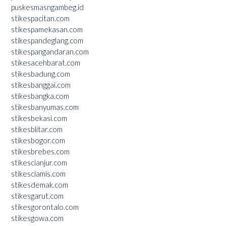
puskesmasngambeg.id
stikespacitan.com
stikespamekasan.com
stikespandeglang.com
stikespangandaran.com
stikesacehbarat.com
stikesbadung.com
stikesbanggai.com
stikesbangka.com
stikesbanyumas.com
stikesbekasi.com
stikesblitar.com
stikesbogor.com
stikesbrebes.com
stikescianjur.com
stikesciamis.com
stikesdemak.com
stikesgarut.com
stikesgorontalo.com
stikesgowa.com