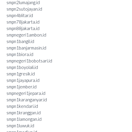
smpn2lumajang.id
smpn2sutojayan.id
smpn4blitar.id
smpn78jakarta.id
smpn88jakarta.id
smpnegeri1ambon.id
smpn1bangil.id
smpn1banjarmasin.id
smpn1biora.id
smpnegeri1bobotsari.id
smpn1boyolali.id
smpn1gresik.id
smpn1jayapura.id
smpn1jember.id
smpnegeri1jepara.id
smpn1karanganyar.id
smpn1kendari.id
smpn1kranggan.id
smpn1lamongan.id
smpn1luwuk.id