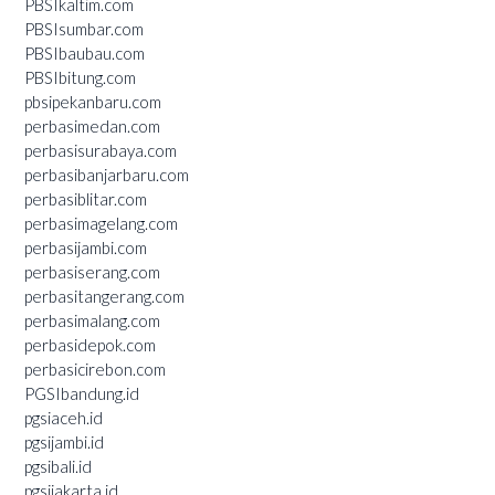
PBSIkaltim.com
PBSIsumbar.com
PBSIbaubau.com
PBSIbitung.com
pbsipekanbaru.com
perbasimedan.com
perbasisurabaya.com
perbasibanjarbaru.com
perbasiblitar.com
perbasimagelang.com
perbasijambi.com
perbasiserang.com
perbasitangerang.com
perbasimalang.com
perbasidepok.com
perbasicirebon.com
PGSIbandung.id
pgsiaceh.id
pgsijambi.id
pgsibali.id
pgsijakarta.id