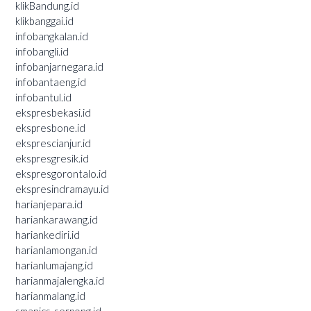
klikBandung.id
klikbanggai.id
infobangkalan.id
infobangli.id
infobanjarnegara.id
infobantaeng.id
infobantul.id
ekspresbekasi.id
ekspresbone.id
eksprescianjur.id
ekspresgresik.id
ekspresgorontalo.id
ekspresindramayu.id
harianjepara.id
hariankarawang.id
hariankediri.id
harianlamongan.id
harianlumajang.id
harianmajalengka.id
harianmalang.id