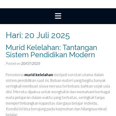
Hari:
20 Juli 2025
Murid Kelelahan: Tantangan
Sistem Pendidikan Modern
Posted on
20/07/2025
Fenomena
murid kelelahan
menjadi sorotan utama dalam
sistem pendidikan saat ini. Beban materi yang begitu banyak
seringkali membuat siswa merasa terbebani, bahkan sejak usia
dini. Mereka dipaksa untuk menghafal dan memahami berbagai
mata pelajaran dalam waktu yang terbatas, seringkali tanpa
mempertimbangkan kapasitas dan gaya belajar individu.
Kondisi ini bisa berujung pada kejenuhan dan hilangnya minat
belajar.