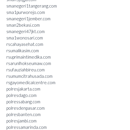
smanegeri1tangerang.com
sma1purworejo.com
smanegeri1jember.com
sman2bekasi.com
smanegeri47jkt.com
sma1wonosari.com
rscahayasehat.com
rsumalikasim.com
rsuprimaintimedika.com
rsarunlhokseumaw.com
rsufauziahbireu.com
rsumumcitrahusada.com
rsgayomedicalcentre.com
polresjakarta.com
polresdago.com
polressabang.com
polresdenpasar.com
polresbanten.com
polresjambi.com
polressamarinda.com