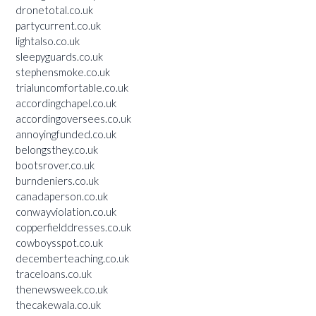
dronetotal.co.uk
partycurrent.co.uk
lightalso.co.uk
sleepyguards.co.uk
stephensmoke.co.uk
trialuncomfortable.co.uk
accordingchapel.co.uk
accordingoversees.co.uk
annoyingfunded.co.uk
belongsthey.co.uk
bootsrover.co.uk
burndeniers.co.uk
canadaperson.co.uk
conwayviolation.co.uk
copperfielddresses.co.uk
cowboysspot.co.uk
decemberteaching.co.uk
traceloans.co.uk
thenewsweek.co.uk
thecakewala.co.uk