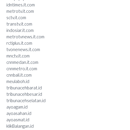
idntimes.it.com
metrotv.it.com
sctv.it.com
transtv.it.com
indosiar.it.com
metrotvnews.it.com
rctiplus.it.com
tvonenews.it.com
mnctv.it.com
cnnmedan.it.com
cnnmetro.it.com
cnnbali.it.com
meulaboh.id
tribunacehbarat.id
tribunacehbesar.id
tribunacehselatan.id
ayoagam.id
ayoasahan.id
ayoasmat.id
klikBalangan.id