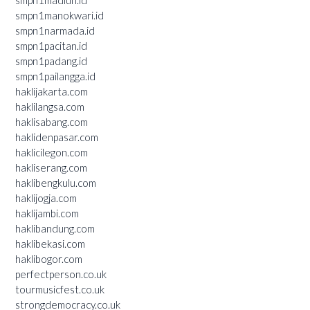
smpn1madiun.id
smpn1manokwari.id
smpn1narmada.id
smpn1pacitan.id
smpn1padang.id
smpn1pailangga.id
haklijakarta.com
haklilangsa.com
haklisabang.com
haklidenpasar.com
haklicilegon.com
hakliserang.com
haklibengkulu.com
haklijogja.com
haklijambi.com
haklibandung.com
haklibekasi.com
haklibogor.com
perfectperson.co.uk
tourmusicfest.co.uk
strongdemocracy.co.uk