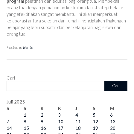
program
pelatihan dan edukasi bagi orang tua. Membekali
orang tua dengan pemahaman kurikulum dan strategi belajar
yang efektif akan sangat membantu. Ini akan memperkuat
kolaborasi antara sekolah dan rumah, menciptakan lingkungan
belajar yang lebih suportif dan berkelanjutan bagi siswa dan
orang tua.
Posted in
Berita
Cari
Cari
Juli 2025
S
S
R
K
J
S
M
1
2
3
4
5
6
7
8
9
10
11
12
13
14
15
16
17
18
19
20