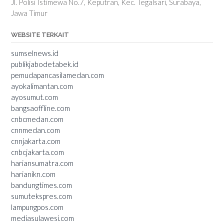
Jl. Polisi Istimewa No.7, Keputran, Kec. Tegalsari, Surabaya,
Jawa Timur
WEBSITE TERKAIT
sumselnews.id
publikjabodetabek.id
pemudapancasilamedan.com
ayokalimantan.com
ayosumut.com
bangsaoffline.com
cnbcmedan.com
cnnmedan.com
cnnjakarta.com
cnbcjakarta.com
hariansumatra.com
harianikn.com
bandungtimes.com
sumutekspres.com
lampungpos.com
mediasulawesi.com