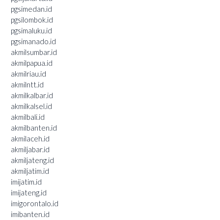
pgsimedan.id
pgsilombok.id
pgsimaluku.id
pgsimanado.id
akmilsumbar.id
akmilpapua.id
akmilriau.id
akmilntt.id
akmilkalbar.id
akmilkalsel.id
akmilbali.id
akmilbanten.id
akmilaceh.id
akmiljabar.id
akmiljateng.id
akmiljatim.id
imijatim.id
imijateng.id
imigorontalo.id
imibanten.id