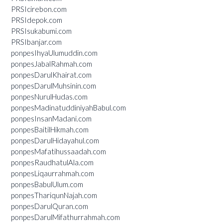
PRSIcirebon.com
PRSIdepok.com
PRSIsukabumi.com
PRSIbanjar.com
ponpesIhyaUlumuddin.com
ponpesJabalRahmah.com
ponpesDarulKhairat.com
ponpesDarulMuhsinin.com
ponpesNurulHudas.com
ponpesMadinatuddiniyahBabul.com
ponpesInsanMadani.com
ponpesBaitilHikmah.com
ponpesDarulHidayahul.com
ponpesMafatihussaadah.com
ponpesRaudhatulAla.com
ponpesLiqaurrahmah.com
ponpesBabulUlum.com
ponpesThariqunNajah.com
ponpesDarulQuran.com
ponpesDarulMifathurrahmah.com