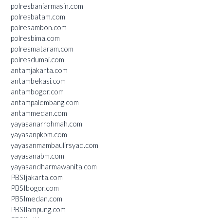
polresbanjarmasin.com
polresbatam.com
polresambon.com
polresbima.com
polresmataram.com
polresdumai.com
antamjakarta.com
antambekasi.com
antambogor.com
antampalembang.com
antammedan.com
yayasanarrohmah.com
yayasanpkbm.com
yayasanmambaulirsyad.com
yayasanabm.com
yayasandharmawanita.com
PBSIjakarta.com
PBSIbogor.com
PBSImedan.com
PBSIlampung.com