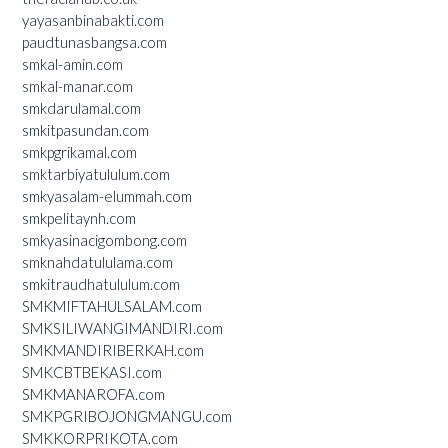
yayasanbinabakti.com
paudtunasbangsa.com
smkal-amin.com
smkal-manar.com
smkdarulamal.com
smkitpasundan.com
smkpgrikamal.com
smktarbiyatululum.com
smkyasalam-elummah.com
smkpelitaynh.com
smkyasinacigombong.com
smknahdatululama.com
smkitraudhatululum.com
SMKMIFTAHULSALAM.com
SMKSILIWANGIMANDIRI.com
SMKMANDIRIBERKAH.com
SMKCBTBEKASI.com
SMKMANAROFA.com
SMKPGRIBOJONGMANGU.com
SMKKORPRIKOTA.com