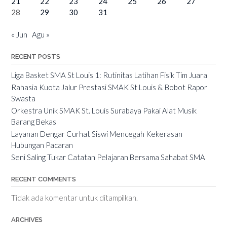
21
22
23
24
25
26
27
28
29
30
31
« Jun
Agu »
RECENT POSTS
Liga Basket SMA St Louis 1: Rutinitas Latihan Fisik Tim Juara
Rahasia Kuota Jalur Prestasi SMAK St Louis & Bobot Rapor
Swasta
Orkestra Unik SMAK St. Louis Surabaya Pakai Alat Musik
Barang Bekas
Layanan Dengar Curhat Siswi Mencegah Kekerasan
Hubungan Pacaran
Seni Saling Tukar Catatan Pelajaran Bersama Sahabat SMA
RECENT COMMENTS
Tidak ada komentar untuk ditampilkan.
ARCHIVES