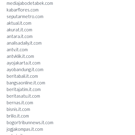
mediajabodetabek.com
kabarflores.com
seputarmetro.com
aktual.it.com
akurat.it.com
antara.it.com
analisadaily.it.com
antv.it.com
antvklik.it.com
ayojakarta.it.com
ayobandung.it.com
beritabali.it.com
bangsaonline.it.com
beritajatim.it.com
beritasatu.it.com
bernas.it.com
bisnis.it.com
brilio.it.com
bogortribunnews.it.com
jogjakompas.it.com