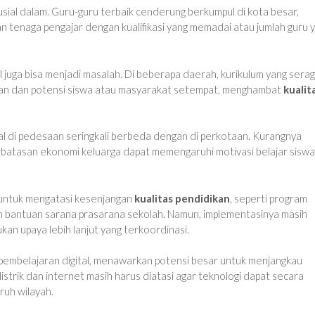
usial dalam. Guru-guru terbaik cenderung berkumpul di kota besar,
 tenaga pengajar dengan kualifikasi yang memadai atau jumlah guru 
l juga bisa menjadi masalah. Di beberapa daerah, kurikulum yang sera
an dan potensi siswa atau masyarakat setempat, menghambat
kualit
ial di pedesaan seringkali berbeda dengan di perkotaan. Kurangnya
rbatasan ekonomi keluarga dapat memengaruhi motivasi belajar sisw
 untuk mengatasi kesenjangan
kualitas pendidikan
, seperti program
an bantuan sarana prasarana sekolah. Namun, implementasinya masih
an upaya lebih lanjut yang terkoordinasi.
pembelajaran digital, menawarkan potensi besar untuk menjangkau
istrik dan internet masih harus diatasi agar teknologi dapat secara
ruh wilayah.