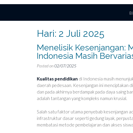
B
Hari:
2 Juli 2025
Menelisik Kesenjangan: 
Indonesia Masih Bervaria
Posted on
02/07/2025
Kualitas pendidikan
di Indonesia masih menunjukk
daerah pedesaan. Kesenjangan ini menciptakan di
dan pada akhirnya berdampak pada daya saing b
adalah tantangan yang kompleks namun krusial.
Salah satu faktor utama penyebab kesenjangan ada
infrastruktur dasar seperti gedung layak, perpusta
membatasi metode pembelajaran dan akses siswa