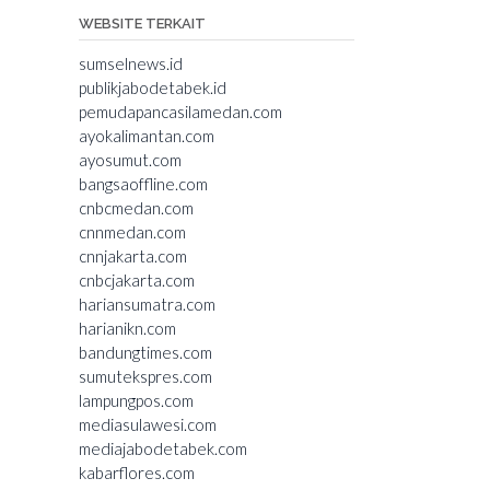
WEBSITE TERKAIT
sumselnews.id
publikjabodetabek.id
pemudapancasilamedan.com
ayokalimantan.com
ayosumut.com
bangsaoffline.com
cnbcmedan.com
cnnmedan.com
cnnjakarta.com
cnbcjakarta.com
hariansumatra.com
harianikn.com
bandungtimes.com
sumutekspres.com
lampungpos.com
mediasulawesi.com
mediajabodetabek.com
kabarflores.com