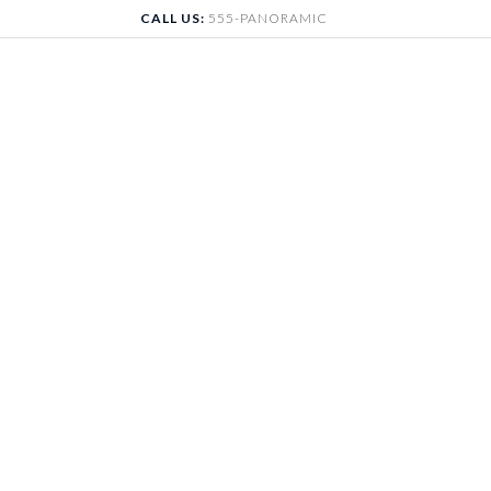
Skip
CALL US:
555-PANORAMIC
to
content