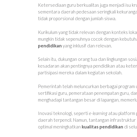
Ketersediaan guru berkualitas juga menjadi isu kr
sementara daerah pedesaan seringkali kekurangan
tidak proporsional dengan jumlah siswa.
Kurikulum yang tidak relevan dengan konteks loka
mungkin tidak sepenuhnya cocok dengan kebutuh
pendidikan
yang inklusif dan relevan.
Selain itu, dukungan orang tua dan lingkungan sos
kesadaran akan pentingnya pendidikan atau kete
partisipasi mereka dalam kegiatan sekolah.
Pemerintah telah meluncurkan berbagai program
sertifikasi guru, pemerataan penempatan guru, d
menghadapi tantangan besar di lapangan, memerluk
Inovasi teknologi, seperti
e-learning
atau platform 
daerah terpencil. Namun, tantangan infrastruktur l
optimal meningkatkan
kualitas pendidikan
di selu