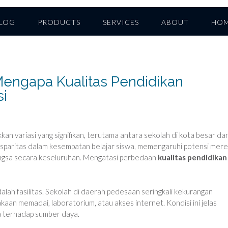
LOG
PRODUCTS
SERVICES
ABOUT
HO
Mengapa Kualitas Pendidikan
si
an variasi yang signifikan, terutama antara sekolah di kota besar dan
sparitas dalam kesempatan belajar siswa, memengaruhi potensi mere
angsa secara keseluruhan. Mengatasi perbedaan
kualitas pendidikan
lah fasilitas. Sekolah di daerah pedesaan seringkali kekurangan
kaan memadai, laboratorium, atau akses internet. Kondisi ini jelas
 terhadap sumber daya.