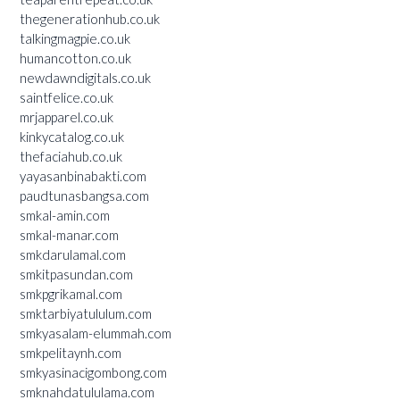
thegenerationhub.co.uk
talkingmagpie.co.uk
humancotton.co.uk
newdawndigitals.co.uk
saintfelice.co.uk
mrjapparel.co.uk
kinkycatalog.co.uk
thefaciahub.co.uk
yayasanbinabakti.com
paudtunasbangsa.com
smkal-amin.com
smkal-manar.com
smkdarulamal.com
smkitpasundan.com
smkpgrikamal.com
smktarbiyatululum.com
smkyasalam-elummah.com
smkpelitaynh.com
smkyasinacigombong.com
smknahdatululama.com