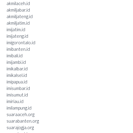
akmilaceh.id
akmiljabar.id
akmiljateng.id
akmiljatim.id
imijatim.id
imijateng.id
imigorontalo.id
imibanten.id
imibali.id
imijambi.id
imikalbar.id
imikalsel.id
imipapua.id
imisumbar.id
imisumut.id
imiriau.id
imilampung.id
suaraaceh.org
suarabanten.org
suarajogja.org