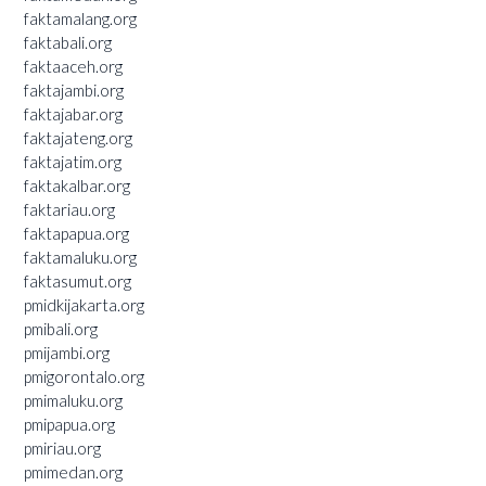
faktamalang.org
faktabali.org
faktaaceh.org
faktajambi.org
faktajabar.org
faktajateng.org
faktajatim.org
faktakalbar.org
faktariau.org
faktapapua.org
faktamaluku.org
faktasumut.org
pmidkijakarta.org
pmibali.org
pmijambi.org
pmigorontalo.org
pmimaluku.org
pmipapua.org
pmiriau.org
pmimedan.org