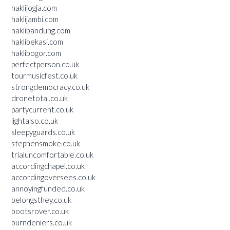
haklijogja.com
haklijambi.com
haklibandung.com
haklibekasi.com
haklibogor.com
perfectperson.co.uk
tourmusicfest.co.uk
strongdemocracy.co.uk
dronetotal.co.uk
partycurrent.co.uk
lightalso.co.uk
sleepyguards.co.uk
stephensmoke.co.uk
trialuncomfortable.co.uk
accordingchapel.co.uk
accordingoversees.co.uk
annoyingfunded.co.uk
belongsthey.co.uk
bootsrover.co.uk
burndeniers.co.uk