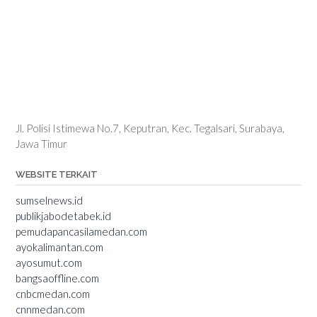
Jl. Polisi Istimewa No.7, Keputran, Kec. Tegalsari, Surabaya,
Jawa Timur
WEBSITE TERKAIT
sumselnews.id
publikjabodetabek.id
pemudapancasilamedan.com
ayokalimantan.com
ayosumut.com
bangsaoffline.com
cnbcmedan.com
cnnmedan.com