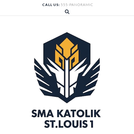
Skip
CALL US:
555-PANORAMIC
to
content