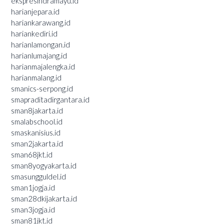
ekspresindramayu.id
harianjepara.id
hariankarawang.id
hariankediri.id
harianlamongan.id
harianlumajang.id
harianmajalengka.id
harianmalang.id
smanics-serpong.id
smapraditadirgantara.id
sman8jakarta.id
smalabschool.id
smaskanisius.id
sman2jakarta.id
sman68jkt.id
sman8yogyakarta.id
smasungguldel.id
sman1jogja.id
sman28dkijakarta.id
sman3jogja.id
sman81jkt.id