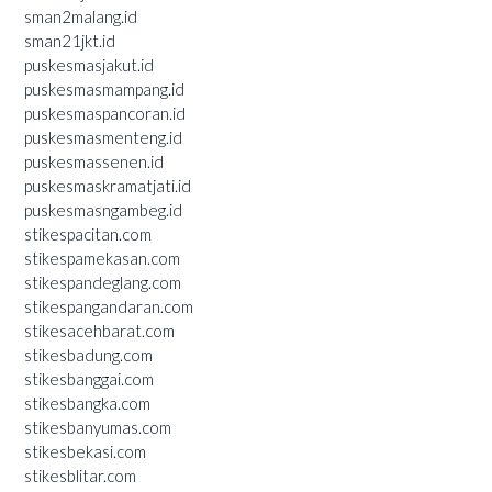
sman2malang.id
sman21jkt.id
puskesmasjakut.id
puskesmasmampang.id
puskesmaspancoran.id
puskesmasmenteng.id
puskesmassenen.id
puskesmaskramatjati.id
puskesmasngambeg.id
stikespacitan.com
stikespamekasan.com
stikespandeglang.com
stikespangandaran.com
stikesacehbarat.com
stikesbadung.com
stikesbanggai.com
stikesbangka.com
stikesbanyumas.com
stikesbekasi.com
stikesblitar.com