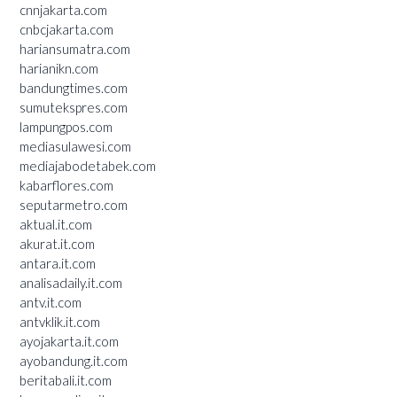
cnnjakarta.com
cnbcjakarta.com
hariansumatra.com
harianikn.com
bandungtimes.com
sumutekspres.com
lampungpos.com
mediasulawesi.com
mediajabodetabek.com
kabarflores.com
seputarmetro.com
aktual.it.com
akurat.it.com
antara.it.com
analisadaily.it.com
antv.it.com
antvklik.it.com
ayojakarta.it.com
ayobandung.it.com
beritabali.it.com