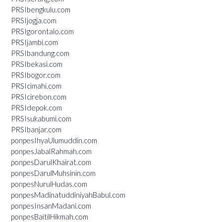
PRSIbengkulu.com
PRSIjogja.com
PRSIgorontalo.com
PRSIjambi.com
PRSIbandung.com
PRSIbekasi.com
PRSIbogor.com
PRSIcimahi.com
PRSIcirebon.com
PRSIdepok.com
PRSIsukabumi.com
PRSIbanjar.com
ponpesIhyaUlumuddin.com
ponpesJabalRahmah.com
ponpesDarulKhairat.com
ponpesDarulMuhsinin.com
ponpesNurulHudas.com
ponpesMadinatuddiniyahBabul.com
ponpesInsanMadani.com
ponpesBaitilHikmah.com