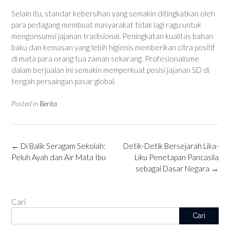
Selain itu, standar kebersihan yang semakin ditingkatkan oleh
para pedagang membuat masyarakat tidak lagi ragu untuk
mengonsumsi jajanan tradisional. Peningkatan kualitas bahan
baku dan kemasan yang lebih higienis memberikan citra positif
di mata para orang tua zaman sekarang. Profesionalisme
dalam berjualan ini semakin memperkuat posisi jajanan SD di
tengah persaingan pasar global.
Posted in
Berita
Post
←
Di Balik Seragam Sekolah:
Detik-Detik Bersejarah Lika-
navigation
Peluh Ayah dan Air Mata Ibu
Liku Penetapan Pancasila
sebagai Dasar Negara
→
Cari
Cari