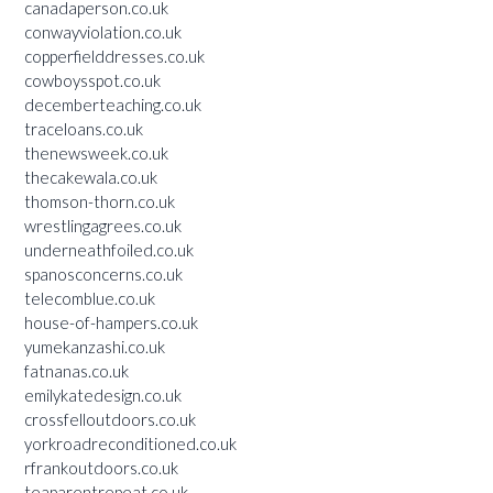
canadaperson.co.uk
conwayviolation.co.uk
copperfielddresses.co.uk
cowboysspot.co.uk
decemberteaching.co.uk
traceloans.co.uk
thenewsweek.co.uk
thecakewala.co.uk
thomson-thorn.co.uk
wrestlingagrees.co.uk
underneathfoiled.co.uk
spanosconcerns.co.uk
telecomblue.co.uk
house-of-hampers.co.uk
yumekanzashi.co.uk
fatnanas.co.uk
emilykatedesign.co.uk
crossfelloutdoors.co.uk
yorkroadreconditioned.co.uk
rfrankoutdoors.co.uk
teaparentrepeat.co.uk