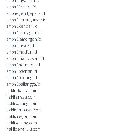
smpn1jayapura.id
smpn1jember.id
smpnegeri1jepara.id
smpn1karanganyar.id
smpn1kendari.id
smpn1kranggan.id
smpn1lamongan.id
smpn1luwuk.id
smpn1madiun.id
smpn1manokwari.id
smpn1narmada.id
smpn1pacitan.id
smpn1padang.id
smpn1pailangga.id
haklijakarta.com
haklilangsa.com
haklisabang.com
haklidenpasar.com
haklicilegon.com
hakliserang.com
haklibengkulu.com