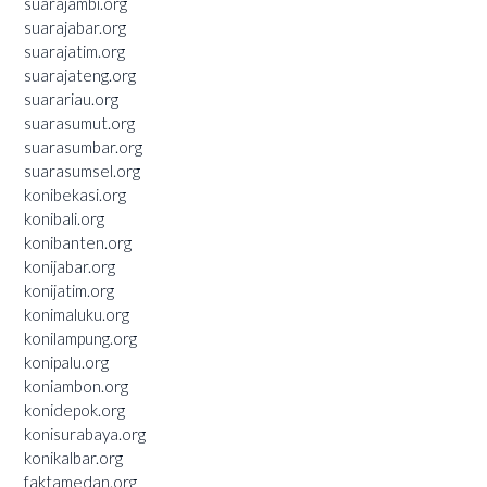
suarajambi.org
suarajabar.org
suarajatim.org
suarajateng.org
suarariau.org
suarasumut.org
suarasumbar.org
suarasumsel.org
konibekasi.org
konibali.org
konibanten.org
konijabar.org
konijatim.org
konimaluku.org
konilampung.org
konipalu.org
koniambon.org
konidepok.org
konisurabaya.org
konikalbar.org
faktamedan.org