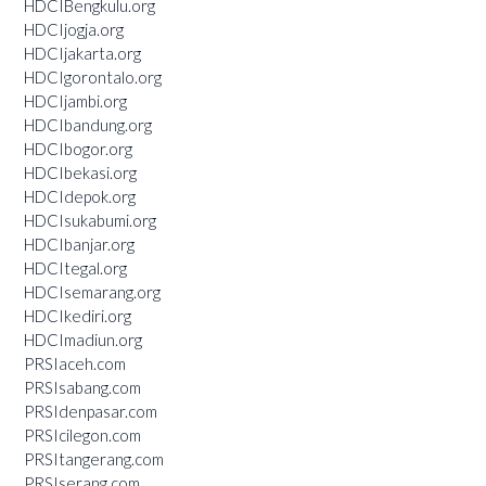
HDCIBengkulu.org
HDCIjogja.org
HDCIjakarta.org
HDCIgorontalo.org
HDCIjambi.org
HDCIbandung.org
HDCIbogor.org
HDCIbekasi.org
HDCIdepok.org
HDCIsukabumi.org
HDCIbanjar.org
HDCItegal.org
HDCIsemarang.org
HDCIkediri.org
HDCImadiun.org
PRSIaceh.com
PRSIsabang.com
PRSIdenpasar.com
PRSIcilegon.com
PRSItangerang.com
PRSIserang.com