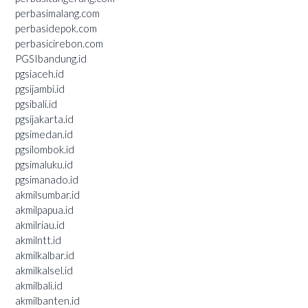
perbasimalang.com
perbasidepok.com
perbasicirebon.com
PGSIbandung.id
pgsiaceh.id
pgsijambi.id
pgsibali.id
pgsijakarta.id
pgsimedan.id
pgsilombok.id
pgsimaluku.id
pgsimanado.id
akmilsumbar.id
akmilpapua.id
akmilriau.id
akmilntt.id
akmilkalbar.id
akmilkalsel.id
akmilbali.id
akmilbanten.id