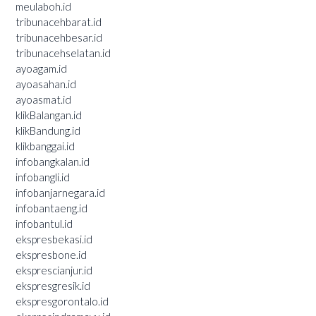
meulaboh.id
tribunacehbarat.id
tribunacehbesar.id
tribunacehselatan.id
ayoagam.id
ayoasahan.id
ayoasmat.id
klikBalangan.id
klikBandung.id
klikbanggai.id
infobangkalan.id
infobangli.id
infobanjarnegara.id
infobantaeng.id
infobantul.id
ekspresbekasi.id
ekspresbone.id
eksprescianjur.id
ekspresgresik.id
ekspresgorontalo.id