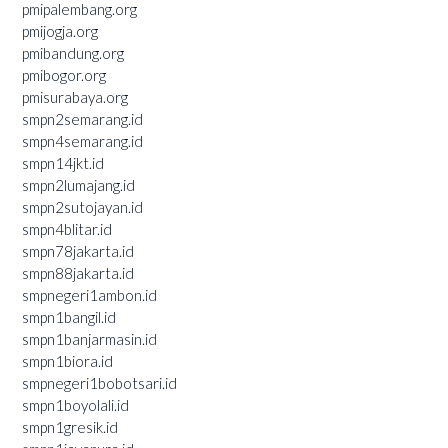
pmipalembang.org
pmijogja.org
pmibandung.org
pmibogor.org
pmisurabaya.org
smpn2semarang.id
smpn4semarang.id
smpn14jkt.id
smpn2lumajang.id
smpn2sutojayan.id
smpn4blitar.id
smpn78jakarta.id
smpn88jakarta.id
smpnegeri1ambon.id
smpn1bangil.id
smpn1banjarmasin.id
smpn1biora.id
smpnegeri1bobotsari.id
smpn1boyolali.id
smpn1gresik.id