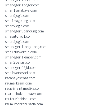
smanegeri1bogor.com
sman1surabaya.com
sman6jogja.com
sma1magelang.com
sman9jogja.com
smanegeri3bandung.com
smasutomo1.com
sman5jogja.com
smanegeri1tangerang.com
sma1purworejo.com
smanegeri1jember.com
sman2bekasi.com
smanegeri47jkt.com
sma1wonosari.com
rscahayasehat.com
rsumalikasim.com
rsuprimaintimedika.com
rsarunlhokseumaw.com
rsufauziahbireu.com
rsumumcitrahusada.com