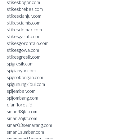
stikesbogor.com
stikesbrebes.com
stikescianjur.com
stikesciamis.com
stikesdemak.com
stikesgarut.com
stikesgorontalo.com
stikesgowa.com
stikesgresik.com
spigresik.com
spigianyar.com
spigrobongan.com
spigunungkidul.com
spijember.com
spijombang.com
dianflores.id
sman48jkt.com
sman26jkt.com
sman03semarang.com
sman1sumbar.com
smanegeri1bantul.com