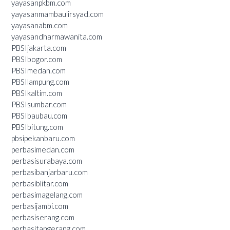
yayasanpkbm.com
yayasanmambaulirsyad.com
yayasanabm.com
yayasandharmawanita.com
PBSIjakarta.com
PBSIbogor.com
PBSImedan.com
PBSIlampung.com
PBSIkaltim.com
PBSIsumbar.com
PBSIbaubau.com
PBSIbitung.com
pbsipekanbaru.com
perbasimedan.com
perbasisurabaya.com
perbasibanjarbaru.com
perbasiblitar.com
perbasimagelang.com
perbasijambi.com
perbasiserang.com
perbasitangerang.com