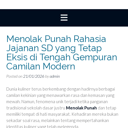
Menolak Punah Rahasia
Jajanan SD yang Tetap
Eksis di Tengah Gempuran
Camilan Modern
Posted on
21/01/2026
by
admin
Dunia kuliner terus berkembang dengan hadirnya berbagai
camilan kekinian yang menawarkan rasa dan kemasan yang
mewah. Namun, fenomena unik terjadi ketika panganan
tradisional sekolah dasar justru
Menolak Punah
dan tetap
memiliki tempat di hati masyarakat. Kehadiran mereka bukan
sekadar soal rasa, melainkan tentang mempertahankan
identitas kuliner yang telah melegenda.