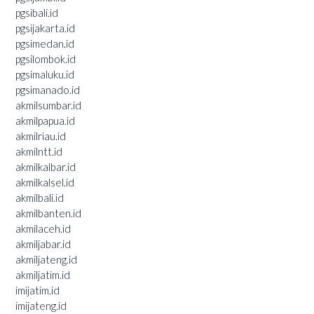
pgsibali.id
pgsijakarta.id
pgsimedan.id
pgsilombok.id
pgsimaluku.id
pgsimanado.id
akmilsumbar.id
akmilpapua.id
akmilriau.id
akmilntt.id
akmilkalbar.id
akmilkalsel.id
akmilbali.id
akmilbanten.id
akmilaceh.id
akmiljabar.id
akmiljateng.id
akmiljatim.id
imijatim.id
imijateng.id