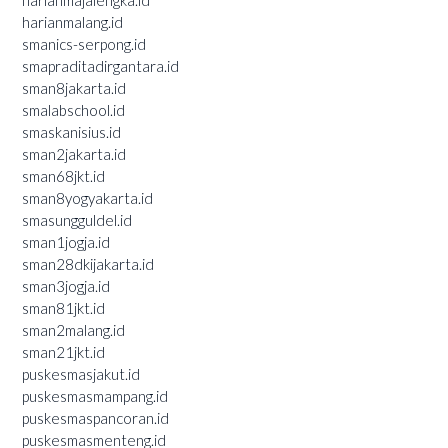
harianmajalengka.id
harianmalang.id
smanics-serpong.id
smapraditadirgantara.id
sman8jakarta.id
smalabschool.id
smaskanisius.id
sman2jakarta.id
sman68jkt.id
sman8yogyakarta.id
smasungguldel.id
sman1jogja.id
sman28dkijakarta.id
sman3jogja.id
sman81jkt.id
sman2malang.id
sman21jkt.id
puskesmasjakut.id
puskesmasmampang.id
puskesmaspancoran.id
puskesmasmenteng.id