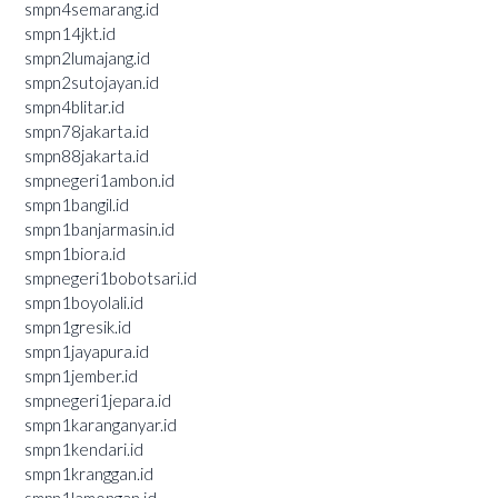
smpn4semarang.id
smpn14jkt.id
smpn2lumajang.id
smpn2sutojayan.id
smpn4blitar.id
smpn78jakarta.id
smpn88jakarta.id
smpnegeri1ambon.id
smpn1bangil.id
smpn1banjarmasin.id
smpn1biora.id
smpnegeri1bobotsari.id
smpn1boyolali.id
smpn1gresik.id
smpn1jayapura.id
smpn1jember.id
smpnegeri1jepara.id
smpn1karanganyar.id
smpn1kendari.id
smpn1kranggan.id