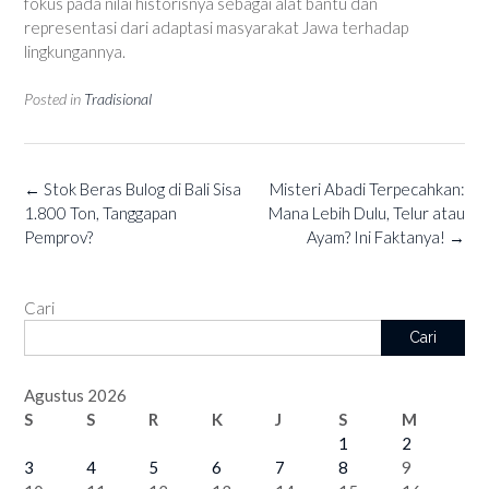
fokus pada nilai historisnya sebagai alat bantu dan
representasi dari adaptasi masyarakat Jawa terhadap
lingkungannya.
Posted in
Tradisional
Post
←
Stok Beras Bulog di Bali Sisa
Misteri Abadi Terpecahkan:
navigation
1.800 Ton, Tanggapan
Mana Lebih Dulu, Telur atau
Pemprov?
Ayam? Ini Faktanya!
→
Cari
Cari
Agustus 2026
S
S
R
K
J
S
M
1
2
3
4
5
6
7
8
9