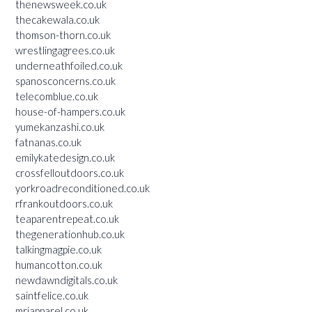
thenewsweek.co.uk
thecakewala.co.uk
thomson-thorn.co.uk
wrestlingagrees.co.uk
underneathfoiled.co.uk
spanosconcerns.co.uk
telecomblue.co.uk
house-of-hampers.co.uk
yumekanzashi.co.uk
fatnanas.co.uk
emilykatedesign.co.uk
crossfelloutdoors.co.uk
yorkroadreconditioned.co.uk
rfrankoutdoors.co.uk
teaparentrepeat.co.uk
thegenerationhub.co.uk
talkingmagpie.co.uk
humancotton.co.uk
newdawndigitals.co.uk
saintfelice.co.uk
mrjapparel.co.uk