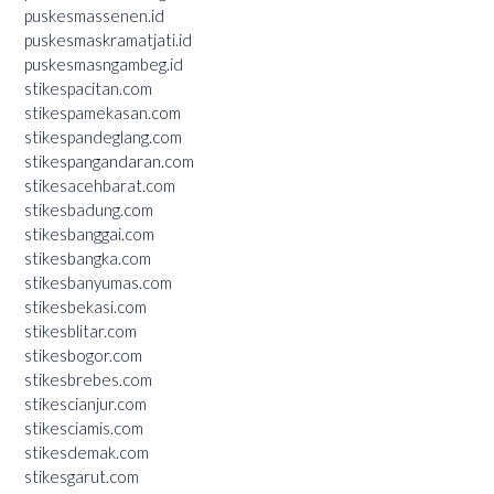
puskesmassenen.id
puskesmaskramatjati.id
puskesmasngambeg.id
stikespacitan.com
stikespamekasan.com
stikespandeglang.com
stikespangandaran.com
stikesacehbarat.com
stikesbadung.com
stikesbanggai.com
stikesbangka.com
stikesbanyumas.com
stikesbekasi.com
stikesblitar.com
stikesbogor.com
stikesbrebes.com
stikescianjur.com
stikesciamis.com
stikesdemak.com
stikesgarut.com