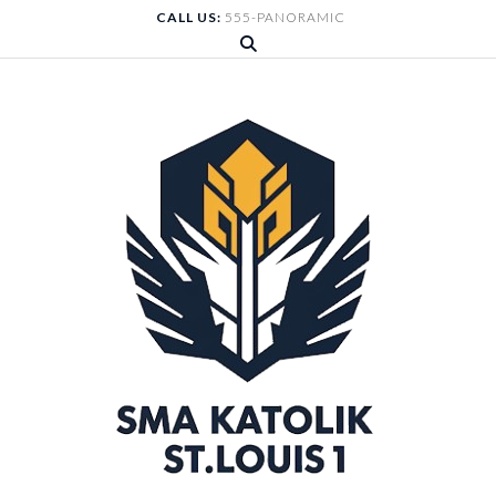
Skip
CALL US:
555-PANORAMIC
to
content