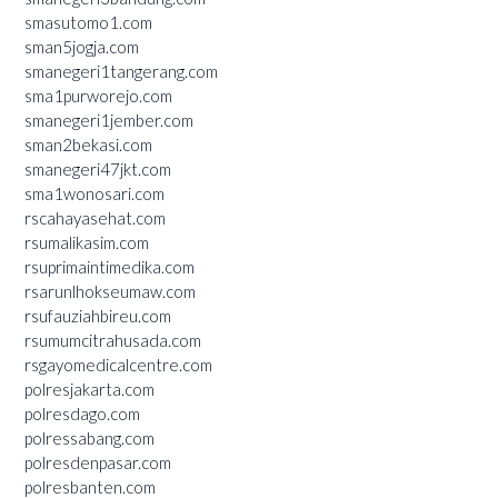
smasutomo1.com
sman5jogja.com
smanegeri1tangerang.com
sma1purworejo.com
smanegeri1jember.com
sman2bekasi.com
smanegeri47jkt.com
sma1wonosari.com
rscahayasehat.com
rsumalikasim.com
rsuprimaintimedika.com
rsarunlhokseumaw.com
rsufauziahbireu.com
rsumumcitrahusada.com
rsgayomedicalcentre.com
polresjakarta.com
polresdago.com
polressabang.com
polresdenpasar.com
polresbanten.com