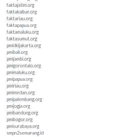
faktajatim.org
faktakalbar.org
faktariau.org
faktapapua.org
faktamaluku.org
faktasumut.org
pmidkijakarta.org
pmibali.org
pmijambi.org
pmigorontalo.org
pmimaluku.org
pmipapua.org
pmiriau.org
pmimedan.org
pmipalembang.org
pmijogja.org
pmibandung.org
pmibogor.org
pmisurabaya.org
smpn2semarang.id