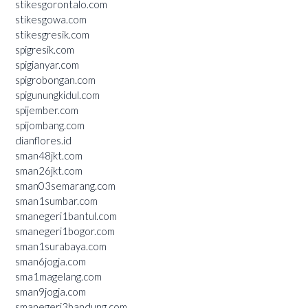
stikesgorontalo.com
stikesgowa.com
stikesgresik.com
spigresik.com
spigianyar.com
spigrobongan.com
spigunungkidul.com
spijember.com
spijombang.com
dianflores.id
sman48jkt.com
sman26jkt.com
sman03semarang.com
sman1sumbar.com
smanegeri1bantul.com
smanegeri1bogor.com
sman1surabaya.com
sman6jogja.com
sma1magelang.com
sman9jogja.com
smanegeri3bandung.com