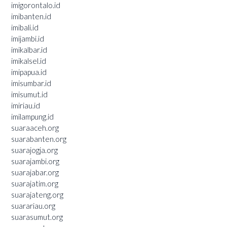
imigorontalo.id
imibanten.id
imibali.id
imijambi.id
imikalbar.id
imikalsel.id
imipapua.id
imisumbar.id
imisumut.id
imiriau.id
imilampung.id
suaraaceh.org
suarabanten.org
suarajogja.org
suarajambi.org
suarajabar.org
suarajatim.org
suarajateng.org
suarariau.org
suarasumut.org