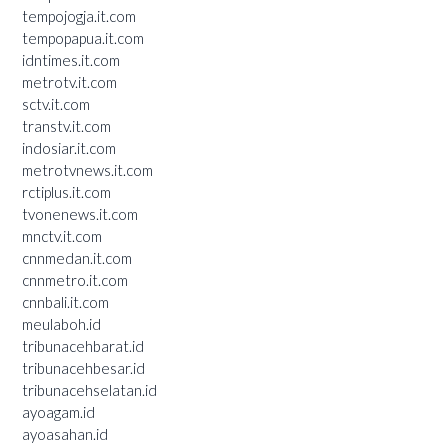
tempojogja.it.com
tempopapua.it.com
idntimes.it.com
metrotv.it.com
sctv.it.com
transtv.it.com
indosiar.it.com
metrotvnews.it.com
rctiplus.it.com
tvonenews.it.com
mnctv.it.com
cnnmedan.it.com
cnnmetro.it.com
cnnbali.it.com
meulaboh.id
tribunacehbarat.id
tribunacehbesar.id
tribunacehselatan.id
ayoagam.id
ayoasahan.id