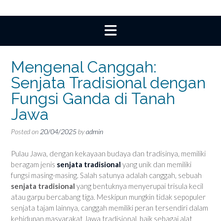
Mengenal Canggah:
Senjata Tradisional dengan
Fungsi Ganda di Tanah
Jawa
Posted on
20/04/2025
by
admin
Pulau Jawa, dengan kekayaan budaya dan tradisinya, memiliki
beragam jenis
senjata tradisional
yang unik dan memiliki
fungsi masing-masing. Salah satunya adalah canggah, sebuah
senjata tradisional
yang bentuknya menyerupai trisula kecil
atau garpu bercabang tiga. Meskipun mungkin tidak sepopuler
senjata tajam lainnya, canggah memiliki peran tersendiri dalam
kehidupan masyarakat Jawa tradisional, baik sebagai alat