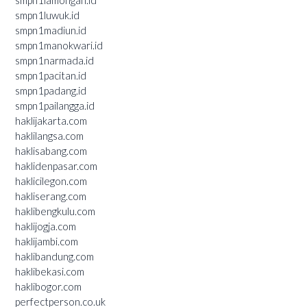
smpn1lamongan.id
smpn1luwuk.id
smpn1madiun.id
smpn1manokwari.id
smpn1narmada.id
smpn1pacitan.id
smpn1padang.id
smpn1pailangga.id
haklijakarta.com
haklilangsa.com
haklisabang.com
haklidenpasar.com
haklicilegon.com
hakliserang.com
haklibengkulu.com
haklijogja.com
haklijambi.com
haklibandung.com
haklibekasi.com
haklibogor.com
perfectperson.co.uk