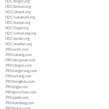
HDCIbogor.org
HDCIbekasi.org
HDCIdepok.org
HDCIsukabumi.org
HDCIbanjar.org
HDCItegal.org
HDCIsemarang.org
HDCIkediri.org
HDCImadiun.org
PRSIaceh.com
PRSIsabang.com
PRSIdenpasar.com
PRSIcilegon.com
PRSItangerang.com
PRSIserang.com
PRSIbengkulu.com
PRSIjogja.com
PRSIgorontalo.com
PRSIjambi.com
PRSIbandung.com
PRSIbekasi.com