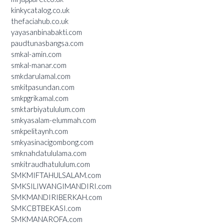
kinkycatalog.co.uk
thefaciahub.co.uk
yayasanbinabakti.com
paudtunasbangsa.com
smkal-amin.com
smkal-manar.com
smkdarulamal.com
smkitpasundan.com
smkpgrikamal.com
smktarbiyatululum.com
smkyasalam-elummah.com
smkpelitaynh.com
smkyasinacigombong.com
smknahdatululama.com
smkitraudhatululum.com
SMKMIFTAHULSALAM.com
SMKSILIWANGIMANDIRI.com
SMKMANDIRIBERKAH.com
SMKCBTBEKASI.com
SMKMANAROFA.com