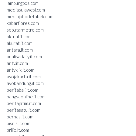
lampungpos.com
mediasulawesi.com
mediajabodetabek.com
kabarflores.com
seputarmetro.com
aktual.it.com
akurat.it.com
antara.it.com
analisadaily.it.com
antv.it.com
antvklik.it.com
ayojakarta.it.com
ayobandung.it.com
beritabali.it.com
bangsaonline.it.com
beritajatim.it.com
beritasatu.it.com
bernas.it.com
bisnis.it.com
brilio.it.com