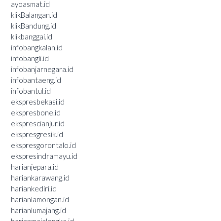
ayoasmat.id
klikBalangan.id
klikBandung.id
klikbanggai.id
infobangkalan.id
infobangli.id
infobanjarnegara.id
infobantaeng.id
infobantul.id
ekspresbekasi.id
ekspresbone.id
eksprescianjur.id
ekspresgresik.id
ekspresgorontalo.id
ekspresindramayu.id
harianjepara.id
hariankarawang.id
hariankediri.id
harianlamongan.id
harianlumajang.id