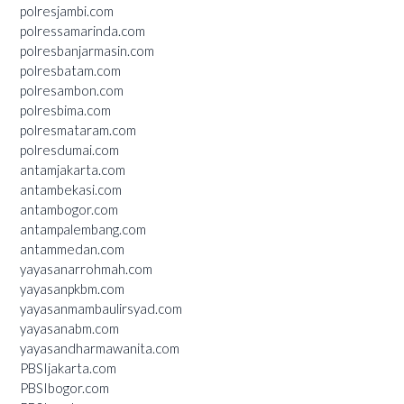
polresjambi.com
polressamarinda.com
polresbanjarmasin.com
polresbatam.com
polresambon.com
polresbima.com
polresmataram.com
polresdumai.com
antamjakarta.com
antambekasi.com
antambogor.com
antampalembang.com
antammedan.com
yayasanarrohmah.com
yayasanpkbm.com
yayasanmambaulirsyad.com
yayasanabm.com
yayasandharmawanita.com
PBSIjakarta.com
PBSIbogor.com