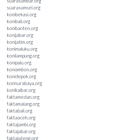
suarasumbar.org
suarasumsel.org
konibekasi.org
konibali.org
konibanten.org
konijabar.org
konijatim.org
konimaluku.org
konilampung.org
konipalu.org
koniambon.org
konidepok.org
konisurabaya.org
konikalbar.org
faktamedan.org
faktamalang.org
faktabali.org
faktaaceh.org
faktajambi.org
faktajabar.org
faktajateng.org