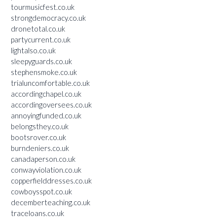
tourmusicfest.co.uk
strongdemocracy.co.uk
dronetotal.co.uk
partycurrent.co.uk
lightalso.co.uk
sleepyguards.co.uk
stephensmoke.co.uk
trialuncomfortable.co.uk
accordingchapel.co.uk
accordingoversees.co.uk
annoyingfunded.co.uk
belongsthey.co.uk
bootsrover.co.uk
burndeniers.co.uk
canadaperson.co.uk
conwayviolation.co.uk
copperfielddresses.co.uk
cowboysspot.co.uk
decemberteaching.co.uk
traceloans.co.uk