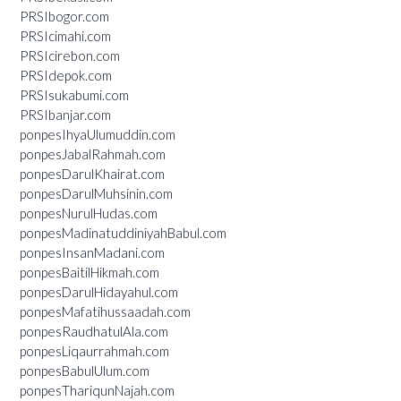
PRSIbogor.com
PRSIcimahi.com
PRSIcirebon.com
PRSIdepok.com
PRSIsukabumi.com
PRSIbanjar.com
ponpesIhyaUlumuddin.com
ponpesJabalRahmah.com
ponpesDarulKhairat.com
ponpesDarulMuhsinin.com
ponpesNurulHudas.com
ponpesMadinatuddiniyahBabul.com
ponpesInsanMadani.com
ponpesBaitilHikmah.com
ponpesDarulHidayahul.com
ponpesMafatihussaadah.com
ponpesRaudhatulAla.com
ponpesLiqaurrahmah.com
ponpesBabulUlum.com
ponpesThariqunNajah.com