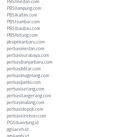
PBSImedan.com
PBSIlampung.com
PBSIkaltim.com
PBSIsumbar.com
PBSIbaubau.com
PBSIbitung.com
pbsipekanbaru.com
perbasimedan.com
perbasisurabaya.com
perbasibanjarbaru.com
perbasiblitar.com
perbasimagelang.com
perbasijambi.com
perbasiserang.com
perbasitangerang.com
perbasimalang.com
perbasidepok.com
perbasicirebon.com
PGSIbandung.id
pgsiaceh.id
pgsijambi.id