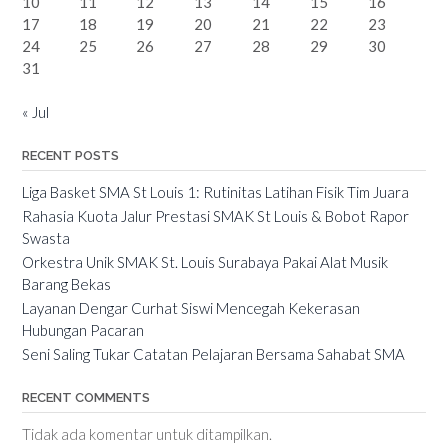
10
11
12
13
14
15
16
17
18
19
20
21
22
23
24
25
26
27
28
29
30
31
« Jul
RECENT POSTS
Liga Basket SMA St Louis 1: Rutinitas Latihan Fisik Tim Juara
Rahasia Kuota Jalur Prestasi SMAK St Louis & Bobot Rapor
Swasta
Orkestra Unik SMAK St. Louis Surabaya Pakai Alat Musik
Barang Bekas
Layanan Dengar Curhat Siswi Mencegah Kekerasan
Hubungan Pacaran
Seni Saling Tukar Catatan Pelajaran Bersama Sahabat SMA
RECENT COMMENTS
Tidak ada komentar untuk ditampilkan.