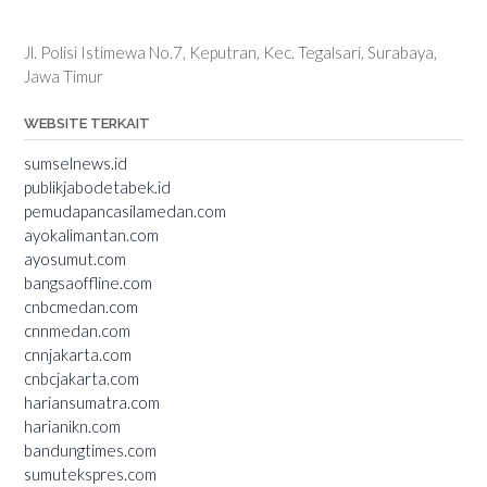
Jl. Polisi Istimewa No.7, Keputran, Kec. Tegalsari, Surabaya,
Jawa Timur
WEBSITE TERKAIT
sumselnews.id
publikjabodetabek.id
pemudapancasilamedan.com
ayokalimantan.com
ayosumut.com
bangsaoffline.com
cnbcmedan.com
cnnmedan.com
cnnjakarta.com
cnbcjakarta.com
hariansumatra.com
harianikn.com
bandungtimes.com
sumutekspres.com